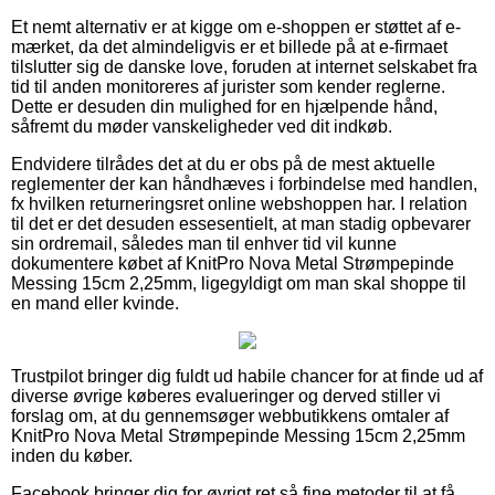
Et nemt alternativ er at kigge om e-shoppen er støttet af e-
mærket, da det almindeligvis er et billede på at e-firmaet
tilslutter sig de danske love, foruden at internet selskabet fra
tid til anden monitoreres af jurister som kender reglerne.
Dette er desuden din mulighed for en hjælpende hånd,
såfremt du møder vanskeligheder ved dit indkøb.
Endvidere tilrådes det at du er obs på de mest aktuelle
reglementer der kan håndhæves i forbindelse med handlen,
fx hvilken returneringsret online webshoppen har. I relation
til det er det desuden essesentielt, at man stadig opbevarer
sin ordremail, således man til enhver tid vil kunne
dokumentere købet af KnitPro Nova Metal Strømpepinde
Messing 15cm 2,25mm, ligegyldigt om man skal shoppe til
en mand eller kvinde.
Trustpilot bringer dig fuldt ud habile chancer for at finde ud af
diverse øvrige køberes evalueringer og derved stiller vi
forslag om, at du gennemsøger webbutikkens omtaler af
KnitPro Nova Metal Strømpepinde Messing 15cm 2,25mm
inden du køber.
Facebook bringer dig for øvrigt ret så fine metoder til at få