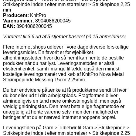
Strikkepinde inddelt efter mm størrelser > Strikkepinde 2,25
mm
Producent:
KnitPro
Varenummer:
8904086200045
EAN:
8904086200045
Vurderet til
3.6
ud af 5 stjerner baseret på
15
anmeldelser
Flere internet shops udlover i vore dage diverse forskellige
leveringsmidler. En favorit er for øjeblikket
afhentningssteder, hvor du så nemt kan hente de bestilte
produkter når du har lyst. Leveringsmetoden er altså
ekstremt enkel, samt i mange tilfælde også den mindst
kostelige leveringsmanér ved køb af KnitPro Nova Metal
Strømpepinde Messing 15cm 2,25mm.
Du bør endvidere påtænke at få produkterne sendt til hvor
du bor eller ud til din arbejdsplads. Fragtformen bliver
almindeligvis en tand mere omkostningsfuld, men også
vældig gnidningsløs. Den mest betalelige fragtmetode er
unægtelig at hente varerne selv, men den mulighed er
betinget af at du er nærved internet shoppens bopæl.
Leveringstiden på Garn > Tilbehør til Garn > Strikkepinde >
Strikkepinde inddelt efter mm størrelser > Strikkepinde 2,25