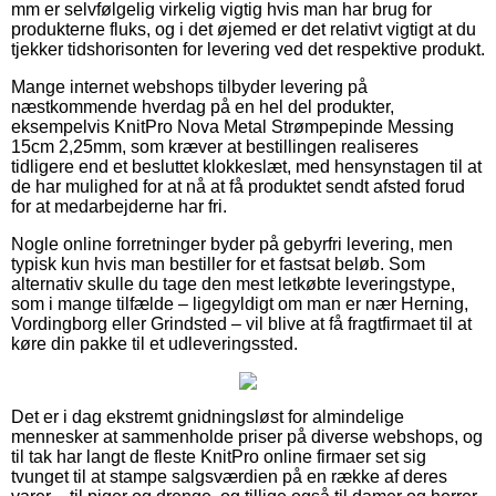
mm er selvfølgelig virkelig vigtig hvis man har brug for
produkterne fluks, og i det øjemed er det relativt vigtigt at du
tjekker tidshorisonten for levering ved det respektive produkt.
Mange internet webshops tilbyder levering på
næstkommende hverdag på en hel del produkter,
eksempelvis KnitPro Nova Metal Strømpepinde Messing
15cm 2,25mm, som kræver at bestillingen realiseres
tidligere end et besluttet klokkeslæt, med hensynstagen til at
de har mulighed for at nå at få produktet sendt afsted forud
for at medarbejderne har fri.
Nogle online forretninger byder på gebyrfri levering, men
typisk kun hvis man bestiller for et fastsat beløb. Som
alternativ skulle du tage den mest letkøbte leveringstype,
som i mange tilfælde – ligegyldigt om man er nær Herning,
Vordingborg eller Grindsted – vil blive at få fragtfirmaet til at
køre din pakke til et udleveringssted.
Det er i dag ekstremt gnidningsløst for almindelige
mennesker at sammenholde priser på diverse webshops, og
til tak har langt de fleste KnitPro online firmaer set sig
tvunget til at stampe salgsværdien på en række af deres