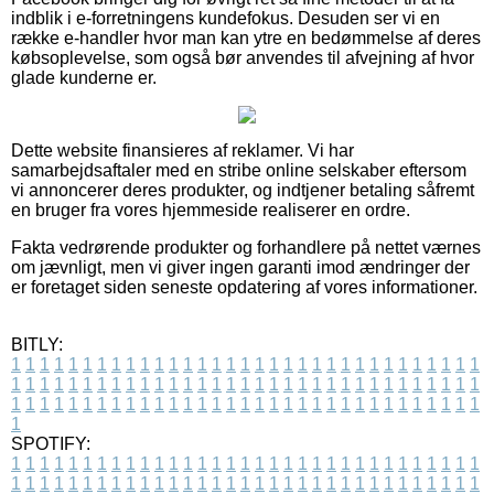
indblik i e-forretningens kundefokus. Desuden ser vi en
række e-handler hvor man kan ytre en bedømmelse af deres
købsoplevelse, som også bør anvendes til afvejning af hvor
glade kunderne er.
Dette website finansieres af reklamer. Vi har
samarbejdsaftaler med en stribe online selskaber eftersom
vi annoncerer deres produkter, og indtjener betaling såfremt
en bruger fra vores hjemmeside realiserer en ordre.
Fakta vedrørende produkter og forhandlere på nettet værnes
om jævnligt, men vi giver ingen garanti imod ændringer der
er foretaget siden seneste opdatering af vores informationer.
BITLY:
1
1
1
1
1
1
1
1
1
1
1
1
1
1
1
1
1
1
1
1
1
1
1
1
1
1
1
1
1
1
1
1
1
1
1
1
1
1
1
1
1
1
1
1
1
1
1
1
1
1
1
1
1
1
1
1
1
1
1
1
1
1
1
1
1
1
1
1
1
1
1
1
1
1
1
1
1
1
1
1
1
1
1
1
1
1
1
1
1
1
1
1
1
1
1
1
1
1
1
1
SPOTIFY:
1
1
1
1
1
1
1
1
1
1
1
1
1
1
1
1
1
1
1
1
1
1
1
1
1
1
1
1
1
1
1
1
1
1
1
1
1
1
1
1
1
1
1
1
1
1
1
1
1
1
1
1
1
1
1
1
1
1
1
1
1
1
1
1
1
1