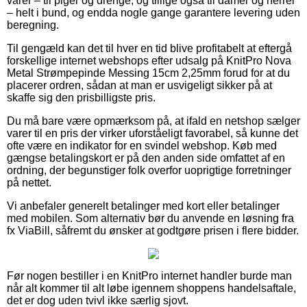
varer – til piger og drenge, og tillige også til damer og herrer
– helt i bund, og endda nogle gange garantere levering uden
beregning.
Til gengæld kan det til hver en tid blive profitabelt at eftergå
forskellige internet webshops efter udsalg på KnitPro Nova
Metal Strømpepinde Messing 15cm 2,25mm forud for at du
placerer ordren, sådan at man er usvigeligt sikker på at
skaffe sig den prisbilligste pris.
Du må bare være opmærksom på, at ifald en netshop sælger
varer til en pris der virker uforståeligt favorabel, så kunne det
ofte være en indikator for en svindel webshop. Køb med
gængse betalingskort er på den anden side omfattet af en
ordning, der begunstiger folk overfor uoprigtige forretninger
på nettet.
Vi anbefaler generelt betalinger med kort eller betalinger
med mobilen. Som alternativ bør du anvende en løsning fra
fx ViaBill, såfremt du ønsker at godtgøre prisen i flere bidder.
Før nogen bestiller i en KnitPro internet handler burde man
når alt kommer til alt løbe igennem shoppens handelsaftale,
det er dog uden tvivl ikke særlig sjovt.