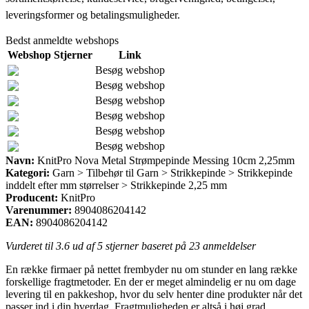
leveringsformer og betalingsmuligheder.
Bedst anmeldte webshops
Webshop
Stjerner
Link
Besøg webshop
Besøg webshop
Besøg webshop
Besøg webshop
Besøg webshop
Besøg webshop
Navn:
KnitPro Nova Metal Strømpepinde Messing 10cm 2,25mm
Kategori:
Garn > Tilbehør til Garn > Strikkepinde > Strikkepinde
inddelt efter mm størrelser > Strikkepinde 2,25 mm
Producent:
KnitPro
Varenummer:
8904086204142
EAN:
8904086204142
Vurderet til
3.6
ud af 5 stjerner baseret på
23
anmeldelser
En række firmaer på nettet frembyder nu om stunder en lang række
forskellige fragtmetoder. En der er meget almindelig er nu om dage
levering til en pakkeshop, hvor du selv henter dine produkter når det
passer ind i din hverdag. Fragtmuligheden er altså i høj grad