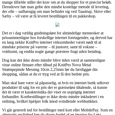
mange tilfælde stiller det krav om at du shopper for et præcist beløb.
Derudover bør man gribe den mindst kostelige metode til levering,
der ofte – uafhængig om man befinder sig ved Taastrup, Skive eller
Sæby – vil være at få leveret bestillingen til en pakkeshop.
Det er i dag vældig gnidningsløst for almindelige mennesker at
prissammenligne hos forskellige internet foretagender, og derved har
en lang række KnitPro internet virksomheder været nødt til at
mindske priserne på varerne – til juniorer, samt til voksne –
voldsomt, og endda nogle gange præstere fragt uden betaling.
Dog kan det ikke desto mindre blive tiden værd at sammenligne
visse online firmaer efter tilbud på KnitPro Nova Metal
Strømpepinde Messing 10cm 2,25mm før du færdiggør din
shopping, sådan at du er tryg ved at få den bedste pris.
Man skal bare være så påpasselig, at hvis en internet butik udlover
produkter til salg for en pris der er grænseløst tiltalende, så kunne
det tit være et karakteristika der viser en uoprigtig internet
forhandler. Kortbestillinger er ikke desto mindre inkluderet i en
ordning, hvilket hjælper folk imod svindlende webbutikker.
Vi går generelt ind for bestillinger med kort eller MobilePay. Som en
alternativ mulighed bør du drage fordel af en løsning fra f.eks.