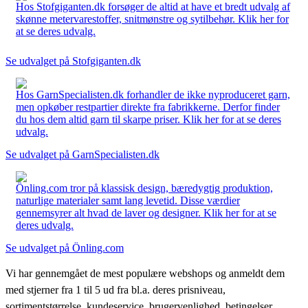
Hos Stofgiganten.dk forsøger de altid at have et bredt udvalg af
skønne metervarestoffer, snitmønstre og sytilbehør. Klik her for
at se deres udvalg.
Se udvalget på Stofgiganten.dk
Hos GarnSpecialisten.dk forhandler de ikke nyproduceret garn,
men opkøber restpartier direkte fra fabrikkerne. Derfor finder
du hos dem altid garn til skarpe priser. Klik her for at se deres
udvalg.
Se udvalget på GarnSpecialisten.dk
Önling.com tror på klassisk design, bæredygtig produktion,
naturlige materialer samt lang levetid. Disse værdier
gennemsyrer alt hvad de laver og designer. Klik her for at se
deres udvalg.
Se udvalget på Önling.com
Vi har gennemgået de mest populære webshops og anmeldt dem
med stjerner fra 1 til 5 ud fra bl.a. deres prisniveau,
sortimentstørrelse, kundeservice, brugervenlighed, betingelser,