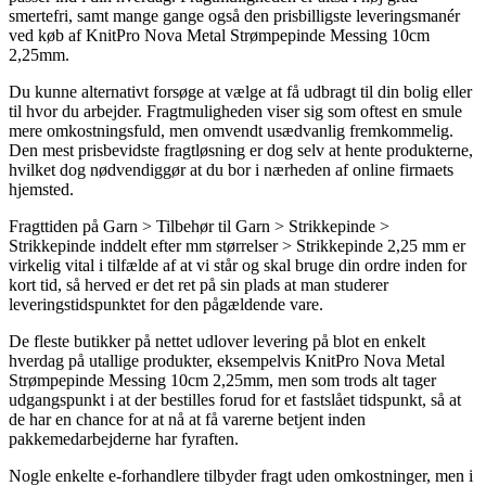
smertefri, samt mange gange også den prisbilligste leveringsmanér
ved køb af KnitPro Nova Metal Strømpepinde Messing 10cm
2,25mm.
Du kunne alternativt forsøge at vælge at få udbragt til din bolig eller
til hvor du arbejder. Fragtmuligheden viser sig som oftest en smule
mere omkostningsfuld, men omvendt usædvanlig fremkommelig.
Den mest prisbevidste fragtløsning er dog selv at hente produkterne,
hvilket dog nødvendiggør at du bor i nærheden af online firmaets
hjemsted.
Fragttiden på Garn > Tilbehør til Garn > Strikkepinde >
Strikkepinde inddelt efter mm størrelser > Strikkepinde 2,25 mm er
virkelig vital i tilfælde af at vi står og skal bruge din ordre inden for
kort tid, så herved er det ret på sin plads at man studerer
leveringstidspunktet for den pågældende vare.
De fleste butikker på nettet udlover levering på blot en enkelt
hverdag på utallige produkter, eksempelvis KnitPro Nova Metal
Strømpepinde Messing 10cm 2,25mm, men som trods alt tager
udgangspunkt i at der bestilles forud for et fastslået tidspunkt, så at
de har en chance for at nå at få varerne betjent inden
pakkemedarbejderne har fyraften.
Nogle enkelte e-forhandlere tilbyder fragt uden omkostninger, men i