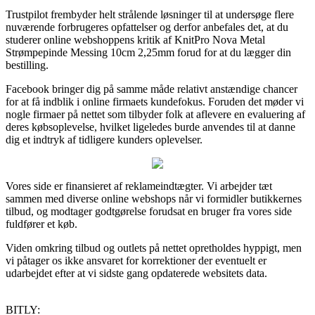
Trustpilot frembyder helt strålende løsninger til at undersøge flere
nuværende forbrugeres opfattelser og derfor anbefales det, at du
studerer online webshoppens kritik af KnitPro Nova Metal
Strømpepinde Messing 10cm 2,25mm forud for at du lægger din
bestilling.
Facebook bringer dig på samme måde relativt anstændige chancer
for at få indblik i online firmaets kundefokus. Foruden det møder vi
nogle firmaer på nettet som tilbyder folk at aflevere en evaluering af
deres købsoplevelse, hvilket ligeledes burde anvendes til at danne
dig et indtryk af tidligere kunders oplevelser.
Vores side er finansieret af reklameindtægter. Vi arbejder tæt
sammen med diverse online webshops når vi formidler butikkernes
tilbud, og modtager godtgørelse forudsat en bruger fra vores side
fuldfører et køb.
Viden omkring tilbud og outlets på nettet opretholdes hyppigt, men
vi påtager os ikke ansvaret for korrektioner der eventuelt er
udarbejdet efter at vi sidste gang opdaterede websitets data.
BITLY: