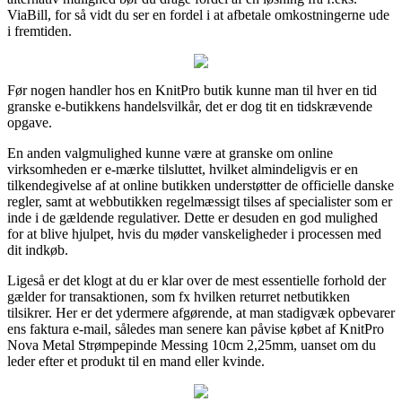
ViaBill, for så vidt du ser en fordel i at afbetale omkostningerne ude
i fremtiden.
Før nogen handler hos en KnitPro butik kunne man til hver en tid
granske e-butikkens handelsvilkår, det er dog tit en tidskrævende
opgave.
En anden valgmulighed kunne være at granske om online
virksomheden er e-mærke tilsluttet, hvilket almindeligvis er en
tilkendegivelse af at online butikken understøtter de officielle danske
regler, samt at webbutikken regelmæssigt tilses af specialister som er
inde i de gældende regulativer. Dette er desuden en god mulighed
for at blive hjulpet, hvis du møder vanskeligheder i processen med
dit indkøb.
Ligeså er det klogt at du er klar over de mest essentielle forhold der
gælder for transaktionen, som fx hvilken returret netbutikken
tilsikrer. Her er det ydermere afgørende, at man stadigvæk opbevarer
ens faktura e-mail, således man senere kan påvise købet af KnitPro
Nova Metal Strømpepinde Messing 10cm 2,25mm, uanset om du
leder efter et produkt til en mand eller kvinde.