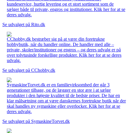
kundeservice, hurtig levering og et stort sortiment som de
sælger både til private, engros og institutioner. Klik her for at se
deres udvalg.
Se udvalget på Rito.dk
CChobby.dk bestræber sig på at være din foretrukne
hobbybutik, når du handler online. De handler med alle –
private, skoler/institutioner og engros – og deres udvalg er på
over tolvtusinde forskellige produkter. Klik her for at se deres
udvalg.
Se udvalget på CChobby.dk
SymaskineTorvet.dk er en familievirksomhed der går 3
generationer tilbage, og de lægger en stor ære i at sælge
produkter i den højeste kvalitet til de bedste priser. De har en
klar målsætning om at være danskernes foretrukne butik når der
skal handles ny symaskine eller overlocker. Klik her for at se
deres udvalg.
Se udvalget på SymaskineTorvet.dk