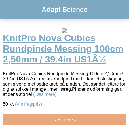
Adapt Science
KnitPro Nova Cubics
Rundpinde Messing 100cm
2,50mm / 39.4in US1Â½
KnitPro Nova Cubics Rundpinde Messing 100cm 2,50mm /
39.4in US1Â½ er en fast rundpind med firkantet strikkepind,
som giver dig et bedre greb på pinden. Det gør det lettere for
dig at strikke i mange timer i streg.Pindens udformning gør,
at dens størrel
(Læs mere)
50
kr.
(Vis fragtpris)
Læs mere »