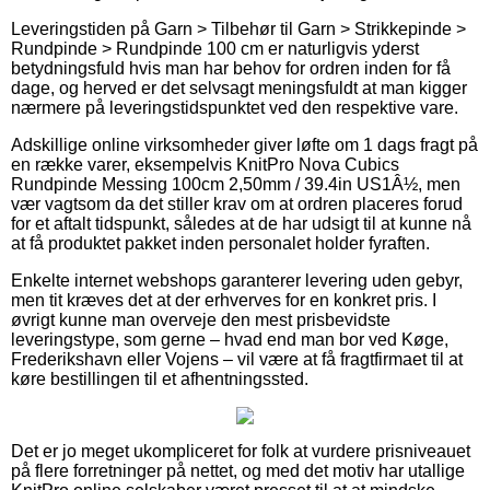
Leveringstiden på Garn > Tilbehør til Garn > Strikkepinde >
Rundpinde > Rundpinde 100 cm er naturligvis yderst
betydningsfuld hvis man har behov for ordren inden for få
dage, og herved er det selvsagt meningsfuldt at man kigger
nærmere på leveringstidspunktet ved den respektive vare.
Adskillige online virksomheder giver løfte om 1 dags fragt på
en række varer, eksempelvis KnitPro Nova Cubics
Rundpinde Messing 100cm 2,50mm / 39.4in US1Â½, men
vær vagtsom da det stiller krav om at ordren placeres forud
for et aftalt tidspunkt, således at de har udsigt til at kunne nå
at få produktet pakket inden personalet holder fyraften.
Enkelte internet webshops garanterer levering uden gebyr,
men tit kræves det at der erhverves for en konkret pris. I
øvrigt kunne man overveje den mest prisbevidste
leveringstype, som gerne – hvad end man bor ved Køge,
Frederikshavn eller Vojens – vil være at få fragtfirmaet til at
køre bestillingen til et afhentningssted.
Det er jo meget ukompliceret for folk at vurdere prisniveauet
på flere forretninger på nettet, og med det motiv har utallige