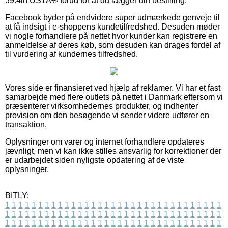
39.4in US1Â½ forud for at du lægger din bestilling.
Facebook byder på endvidere super udmærkede genveje til
at få indsigt i e-shoppens kundetilfredshed. Desuden møder
vi nogle forhandlere på nettet hvor kunder kan registrere en
anmeldelse af deres køb, som desuden kan drages fordel af
til vurdering af kundernes tilfredshed.
Vores side er finansieret ved hjælp af reklamer. Vi har et fast
samarbejde med flere outlets på nettet i Danmark eftersom vi
præsenterer virksomhedernes produkter, og indhenter
provision om den besøgende vi sender videre udfører en
transaktion.
Oplysninger om varer og internet forhandlere opdateres
jævnligt, men vi kan ikke stilles ansvarlig for korrektioner der
er udarbejdet siden nyligste opdatering af de viste
oplysninger.
BITLY:
1
1
1
1
1
1
1
1
1
1
1
1
1
1
1
1
1
1
1
1
1
1
1
1
1
1
1
1
1
1
1
1
1
1
1
1
1
1
1
1
1
1
1
1
1
1
1
1
1
1
1
1
1
1
1
1
1
1
1
1
1
1
1
1
1
1
1
1
1
1
1
1
1
1
1
1
1
1
1
1
1
1
1
1
1
1
1
1
1
1
1
1
1
1
1
1
1
1
1