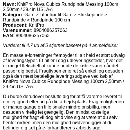
Navn:
KnitPro Nova Cubics Rundpinde Messing 100cm
2,50mm / 39.4in US1Â½
Kategori:
Garn > Tilbehør til Garn > Strikkepinde >
Rundpinde > Rundpinde 100 cm
Producent:
KnitPro
Varenummer:
8904086257063
EAN:
8904086257063
Vurderet til
4.7
ud af 5 stjerner baseret på
4
anmeldelser
En masse e-forretninger frembyder til alt held et stort udvalg
af leveringstyper. Et hit er i dag udleveringssteder, hvor det
er meget fleksibelt at kunne hente de købte varer når det
passer dig bedst. Fragttypen er jo ret så enkel, og desuden
også den mest betalelige leveringsudgave ved køb af
KnitPro Nova Cubics Rundpinde Messing 100cm 2,50mm /
39.4in US1Â½.
Du burde derudover beslutte dig for at få varerne leveret til
din lejlighed eller ud på din arbejdsplads. Fragtmuligheden
er mange gange en lille smule mindre prisbillig, men
desuden virkelig let gængelig. Den mindst kostelige
mulighed for fragt vil dog altid vise sig at være at du selv
henter ordren, men den mulighed nødvendiggør at du
befinder dig tæt på e-forhandlerens arbejdslager.