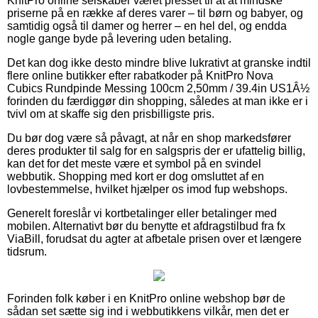
KnitPro online selskaber været presset til at at mindske
priserne på en række af deres varer – til børn og babyer, og
samtidig også til damer og herrer – en hel del, og endda
nogle gange byde på levering uden betaling.
Det kan dog ikke desto mindre blive lukrativt at granske indtil
flere online butikker efter rabatkoder på KnitPro Nova
Cubics Rundpinde Messing 100cm 2,50mm / 39.4in US1Â½
forinden du færdiggør din shopping, således at man ikke er i
tvivl om at skaffe sig den prisbilligste pris.
Du bør dog være så påvagt, at når en shop markedsfører
deres produkter til salg for en salgspris der er ufattelig billig,
kan det for det meste være et symbol på en svindel
webbutik. Shopping med kort er dog omsluttet af en
lovbestemmelse, hvilket hjælper os imod fup webshops.
Generelt foreslår vi kortbetalinger eller betalinger med
mobilen. Alternativt bør du benytte et afdragstilbud fra fx
ViaBill, forudsat du agter at afbetale prisen over et længere
tidsrum.
Forinden folk køber i en KnitPro online webshop bør de
sådan set sætte sig ind i webbutikkens vilkår, men det er