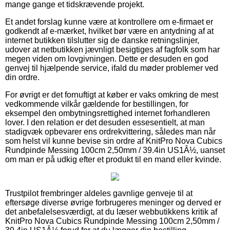
mange gange et tidskrævende projekt.
Et andet forslag kunne være at kontrollere om e-firmaet er
godkendt af e-mærket, hvilket bør være en antydning af at
internet butikken tilslutter sig de danske retningslinjer,
udover at netbutikken jævnligt besigtiges af fagfolk som har
megen viden om lovgivningen. Dette er desuden en god
genvej til hjælpende service, ifald du møder problemer ved
din ordre.
For øvrigt er det fornuftigt at køber er vaks omkring de mest
vedkommende vilkår gældende for bestillingen, for
eksempel den ombytningsrettighed internet forhandleren
lover. I den relation er det desuden essesentielt, at man
stadigvæk opbevarer ens ordrekvittering, således man når
som helst vil kunne bevise sin ordre af KnitPro Nova Cubics
Rundpinde Messing 100cm 2,50mm / 39.4in US1Â½, uanset
om man er på udkig efter et produkt til en mand eller kvinde.
Trustpilot frembringer aldeles gavnlige genveje til at
eftersøge diverse øvrige forbrugeres meninger og derved er
det anbefalelsesværdigt, at du læser webbutikkens kritik af
KnitPro Nova Cubics Rundpinde Messing 100cm 2,50mm /