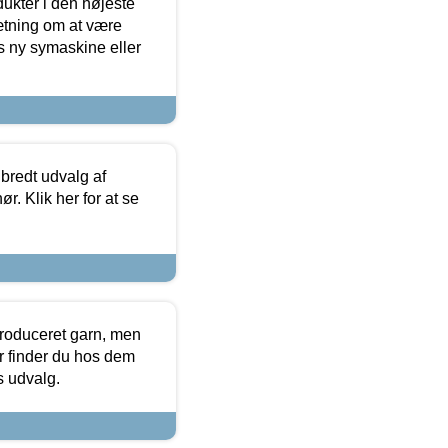
dukter i den højeste
sætning om at være
s ny symaskine eller
 bredt udvalg af
r. Klik her for at se
produceret garn, men
or finder du hos dem
es udvalg.