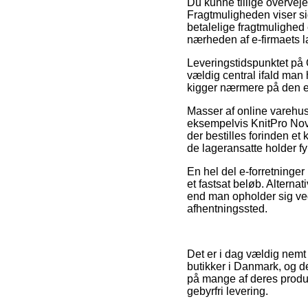
Du kunne tillige overveje a
Fragtmuligheden viser si
betalelige fragtmulighed 
nærheden af e-firmaets l
Leveringstidspunktet på 
vældig central ifald man 
kigger nærmere på den e
Masser af online varehus
eksempelvis KnitPro Nov
der bestilles forinden et
de lageransatte holder fy
En hel del e-forretninger
et fastsat beløb. Alterna
end man opholder sig ved K
afhentningssted.
Det er i dag vældig nemt 
butikker i Danmark, og d
på mange af deres produk
gebyrfri levering.