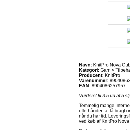
Navn:
KnitPro Nova Cub
Kategori:
Garn > Tilbehø
Producent:
KnitPro
Varenummer:
8904086
EAN:
8904086257957
Vurderet til
3.5
ud af 5 st
Temmelig mange internet
efterhånden at få bragt or
når du har tid. Levering
ved køb af KnitPro Nova