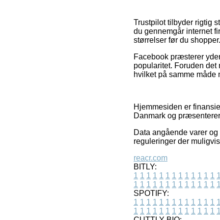
Trustpilot tilbyder rigtig
du gennemgår internet f
størrelser før du shopper
Facebook præsterer yderm
popularitet. Foruden det 
hvilket på samme måde må 
Hjemmesiden er finansiere
Danmark og præsenterer b
Data angående varer og i
reguleringer der muligvis
reacr.com
BITLY:
1
1
1
1
1
1
1
1
1
1
1
1
1
1
1
1
1
1
1
1
1
1
1
1
1
1
SPOTIFY:
1
1
1
1
1
1
1
1
1
1
1
1
1
1
1
1
1
1
1
1
1
1
1
1
1
1
CUTTLY BIO: