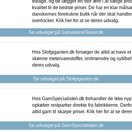
tilbage, og de lægger en stor ære i at sælge pro
kvalitet til de bedste priser. De har en klar mål
danskernes foretrukne butik når der skal handle
overlocker. Klik her for at se deres udvalg.
Se udvalget på SymaskineTorvet.dk
Hos Stofgiganten.dk forsøger de altid at have et
skønne metervarestoffer, snitmønstre og sytilbehø
deres udvalg.
Se udvalget på Stofgiganten.dk
Hos GarnSpecialisten.dk forhandler de ikke ny
opkøber restpartier direkte fra fabrikkerne. Derf
altid garn til skarpe priser. Klik her for at se der
Se udvalget på GarnSpecialisten.dk