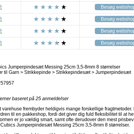
Besøg websho
Besøg websho
Besøg websho
Besøg websho
ics Jumperpindesæt Messing 25cm 3,5-8mm 8 størrelser
r til Garn > Strikkepinde > Strikkepindesæt > Jumperpindesæt
257957
jerner baseret på
25
anmeldelser
 varehuse frembyder heldigvis mange forskellige fragtmetoder.
dren til en pakkeshop, fordi det giver dig fuld fleksibilitet til at
sformen er jo vældig smart, samt ofte derudover den mest prisbe
 Cubics Jumperpindesæt Messing 25cm 3,5-8mm 8 størrelser.