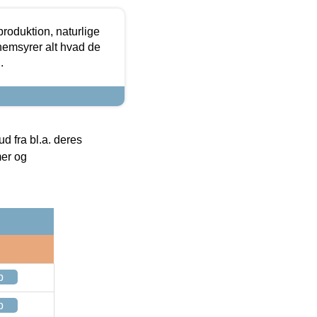
roduktion, naturlige
nemsyrer alt hvad de
.
 fra bl.a. deres
mer og
p
p