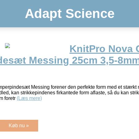
Adapt Science
KnitPro Nova 
desæt Messing 25cm 3,5-8mm
perpindesæt Messing forener den perfekte form med et stærkt m
dled, kan strikkepindenes firkantede form aflaste, så du kan st
om foretr
(Læs mere)
Køb nu »