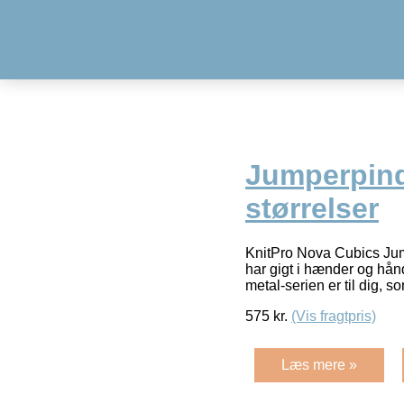
Jumperpin
størrelser
KnitPro Nova Cubics Jum
har gigt i hænder og hån
metal-serien er til dig, s
575
kr.
(Vis fragtpris)
Læs mere »