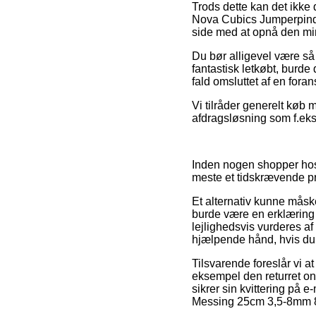
Trods dette kan det ikke 
Nova Cubics Jumperpinde
side med at opnå den min
Du bør alligevel være så p
fantastisk letkøbt, burde
fald omsluttet af en fora
Vi tilråder generelt køb 
afdragsløsning som f.eks. 
Inden nogen shopper hos 
meste et tidskrævende pr
Et alternativ kunne måsk
burde være en erklæring 
lejlighedsvis vurderes af
hjælpende hånd, hvis du f
Tilsvarende foreslår vi a
eksempel den returret onli
sikrer sin kvittering på
Messing 25cm 3,5-8mm 8 s