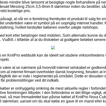
desto mindre blive lønsomt at besigtige nogle forhandlere på nett
sæt Messing 25cm 3,5-8mm 8 størrelser inden du bestiller, såd
dst kostelige pris.
åvagt, at når en e-forretning frembyder et produkt til salg for en
 det undertiden være et symbol på en uoprigtig internet handler. K
nstaltning, hvilket beskytter køberen overfor uægte netshops.
med kort eller betalinger med mobilen. Som alternativ kunne du d
ViaBill, i tilfælde af at du tilstræber at godtgøre beløbet senere
en KnitPro webbutik kan de ideelt set studere virksomhedens vi
ojekt.
e være at se nærmere på hvorvidt internet selskabet er godkendt
om at internet firmaet overholder dansk lovgivning, foruden at 
 fagfolk der er inde i reglementet på området. Dette er desuden d
år problemstillinger ved dit indkøb.
t køber er omhyggelig omkring de mest aktuelle regler i forbinde
ne forretningen tilbyder. I den forbindelse er det tillige vigtigt,
 e-mail, så man fremadrettet kan påvise købet af KnitPro Nova 
tørrelser, uanset om du skal købe en gave til en mand eller k