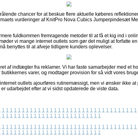
 strålende chancer for at beskue flere aktuelle køberes reflektioner
irmaets vurderinger af KnitPro Nova Cubics Jumperpindesæt 
.
ere fuldkommen fremragende metoder til at få et kig ind i onli
møder vi mange internet outlets som gør det muligt at forfatte en
benyttes til at afveje tidligere kunders oplevelser.
t af indtægter fra reklamer. Vi har faste samarbejder med et ho
utikkernes varer, og modtager provision for så vidt vores bruge
nternet outlets ajourføres rutinemæssigt, men vi ønsker ikke at 
 er udarbejdet efter at vi sidst opdaterede de viste data.
1
1
1
1
1
1
1
1
1
1
1
1
1
1
1
1
1
1
1
1
1
1
1
1
1
1
1
1
1
1
1
1
1
1
1
1
1
1
1
1
1
1
1
1
1
1
1
1
1
1
1
1
1
1
1
1
1
1
1
1
1
1
1
1
1
1
1
1
1
1
1
1
1
1
1
1
1
1
1
1
1
1
1
1
1
1
1
1
1
1
1
1
1
1
1
1
1
1
1
1
1
1
1
1
1
1
1
1
1
1
1
1
1
1
1
1
1
1
1
1
1
1