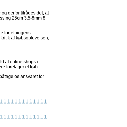
 og derfor tilrådes det, at
Messing 25cm 3,5-8mm 8
ne forretningens
 kritik af købsoplevelsen,
ld af online shops i
re foretager et køb.
påtage os ansvaret for
1
1
1
1
1
1
1
1
1
1
1
1
1
1
1
1
1
1
1
1
1
1
1
1
1
1