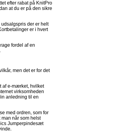
et efter rabat på KnitPro
an at du er på den sikre
 udsalgspris der er helt
ortbetalinger er i hvert
rage fordel af en
.
lkår, men det er for det
 af e-mærket, hvilket
internet virksomheden
in anledning til en
lse med ordren, som for
 at man når som helst
Cubics Jumperpindesæt
vinde.