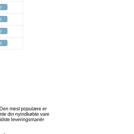
p
p
p
p
 Den mest populære er
 hente din nyindkøbte vare
vidste leveringsmanér