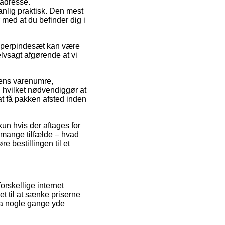
s adresse.
nlig praktisk. Den mest
 med at du befinder dig i
umperpindesæt kan være
elvsagt afgørende at vi
kens varenumre,
hvilket nødvendiggør at
at få pakken afsted inden
kun hvis der aftages for
i mange tilfælde – hvad
e bestillingen til et
orskellige internet
t til at sænke priserne
dda nogle gange yde