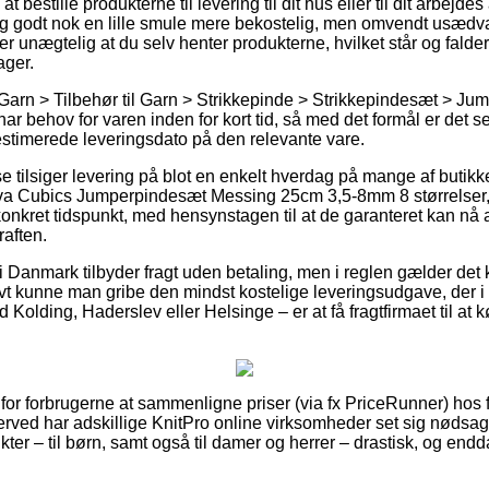
t bestille produkterne til levering til dit hus eller til dit arbejde
g godt nok en lille smule mere bekostelig, men omvendt usædva
er unægtelig at du selv henter produkterne, hvilket står og falder
ager.
Garn > Tilbehør til Garn > Strikkepinde > Strikkepindesæt > J
har behov for varen inden for kort tid, så med det formål er det s
stimerede leveringsdato på den relevante vare.
e tilsiger levering på blot en enkelt hverdag på mange af butik
a Cubics Jumperpindesæt Messing 25cm 3,5-8mm 8 størrelser, 
 konkret tidspunkt, med hensynstagen til at de garanteret kan nå 
raften.
 i Danmark tilbyder fragt uden betaling, men i reglen gælder det 
tivt kunne man gribe den mindst kostelige leveringsudgave, der 
olding, Haderslev eller Helsinge – er at få fragtfirmaet til at kør
for forbrugerne at sammenligne priser (via fx PriceRunner) hos f
erved har adskillige KnitPro online virksomheder set sig nødsage
ter – til børn, samt også til damer og herrer – drastisk, og en