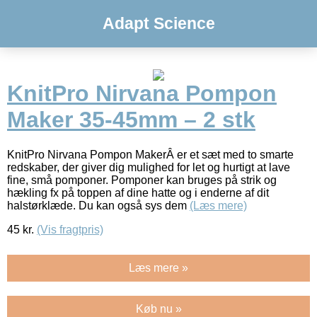
Adapt Science
KnitPro Nirvana Pompon
Maker 35-45mm – 2 stk
KnitPro Nirvana Pompon MakerÂ er et sæt med to smarte
redskaber, der giver dig mulighed for let og hurtigt at lave
fine, små pomponer. Pomponer kan bruges på strik og
hækling fx på toppen af dine hatte og i enderne af dit
halstørklæde. Du kan også sys dem
(Læs mere)
45
kr.
(Vis fragtpris)
Læs mere »
Køb nu »