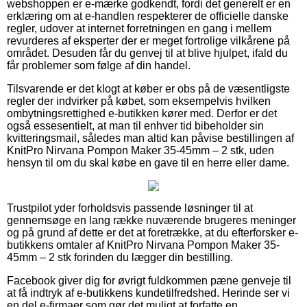
webshoppen er e-mærke godkendt, fordi det generelt er en
erklæring om at e-handlen respekterer de officielle danske
regler, udover at internet forretningen en gang i mellem
revurderes af eksperter der er meget fortrolige vilkårene på
området. Desuden får du genvej til at blive hjulpet, ifald du
får problemer som følge af din handel.
Tilsvarende er det klogt at køber er obs på de væsentligste
regler der indvirker på købet, som eksempelvis hvilken
ombytningsrettighed e-butikken kører med. Derfor er det
også essesentielt, at man til enhver tid bibeholder sin
kvitteringsmail, således man altid kan påvise bestillingen af
KnitPro Nirvana Pompon Maker 35-45mm – 2 stk, uden
hensyn til om du skal købe en gave til en herre eller dame.
Trustpilot yder forholdsvis passende løsninger til at
gennemsøge en lang række nuværende brugeres meninger
og på grund af dette er det at foretrække, at du efterforsker e-
butikkens omtaler af KnitPro Nirvana Pompon Maker 35-
45mm – 2 stk forinden du lægger din bestilling.
Facebook giver dig for øvrigt fuldkommen pæne genveje til
at få indtryk af e-butikkens kundetilfredshed. Herinde ser vi
en del e-firmaer som gør det muligt at forfatte en