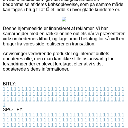
bedømmelse af deres købsoplevelse, som på samme måde
kan tages i brug til at få et indblik i hvor glade kunderne er.
Denne hjemmeside er finansieret af reklamer. Vi har
samarbejder med en række online outlets når vi præsenterer
virksomhedernes tilbud, og tager imod betaling for så vidt en
bruger fra vores side realiserer en transaktion.
Anvisninger vedrørende produkter og internet outlets
opdateres ofte, men man kan ikke stille os ansvarlig for
forandringer der er blevet foretaget efter at vi sidst
opdaterede sidens informationer.
BITLY:
1
1
1
1
1
1
1
1
1
1
1
1
1
1
1
1
1
1
1
1
1
1
1
1
1
1
1
1
1
1
1
1
1
1
1
1
1
1
1
1
1
1
1
1
1
1
1
1
1
1
1
1
1
1
1
1
1
1
1
1
1
1
1
1
1
1
1
1
1
1
1
1
1
1
1
1
1
1
1
1
1
1
1
1
1
1
1
1
1
1
1
1
1
1
1
1
1
1
1
1
SPOTIFY:
1
1
1
1
1
1
1
1
1
1
1
1
1
1
1
1
1
1
1
1
1
1
1
1
1
1
1
1
1
1
1
1
1
1
1
1
1
1
1
1
1
1
1
1
1
1
1
1
1
1
1
1
1
1
1
1
1
1
1
1
1
1
1
1
1
1
1
1
1
1
1
1
1
1
1
1
1
1
1
1
1
1
1
1
1
1
1
1
1
1
1
1
1
1
1
1
1
1
1