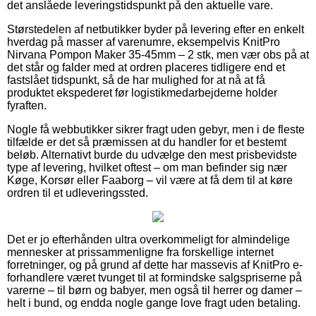
det anslåede leveringstidspunkt på den aktuelle vare.
Størstedelen af netbutikker byder på levering efter en enkelt
hverdag på masser af varenumre, eksempelvis KnitPro
Nirvana Pompon Maker 35-45mm – 2 stk, men vær obs på at
det står og falder med at ordren placeres tidligere end et
fastslået tidspunkt, så de har mulighed for at nå at få
produktet ekspederet før logistikmedarbejderne holder
fyraften.
Nogle få webbutikker sikrer fragt uden gebyr, men i de fleste
tilfælde er det så præmissen at du handler for et bestemt
beløb. Alternativt burde du udvælge den mest prisbevidste
type af levering, hvilket oftest – om man befinder sig nær
Køge, Korsør eller Faaborg – vil være at få dem til at køre
ordren til et udleveringssted.
Det er jo efterhånden ultra overkommeligt for almindelige
mennesker at prissammenligne fra forskellige internet
forretninger, og på grund af dette har massevis af KnitPro e-
forhandlere været tvunget til at formindske salgspriserne på
varerne – til børn og babyer, men også til herrer og damer –
helt i bund, og endda nogle gange love fragt uden betaling.