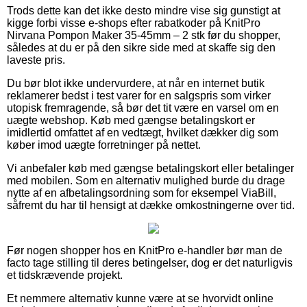
Trods dette kan det ikke desto mindre vise sig gunstigt at
kigge forbi visse e-shops efter rabatkoder på KnitPro
Nirvana Pompon Maker 35-45mm – 2 stk før du shopper,
således at du er på den sikre side med at skaffe sig den
laveste pris.
Du bør blot ikke undervurdere, at når en internet butik
reklamerer bedst i test varer for en salgspris som virker
utopisk fremragende, så bør det tit være en varsel om en
uægte webshop. Køb med gængse betalingskort er
imidlertid omfattet af en vedtægt, hvilket dækker dig som
køber imod uægte forretninger på nettet.
Vi anbefaler køb med gængse betalingskort eller betalinger
med mobilen. Som en alternativ mulighed burde du drage
nytte af en afbetalingsordning som for eksempel ViaBill,
såfremt du har til hensigt at dække omkostningerne over tid.
Før nogen shopper hos en KnitPro e-handler bør man de
facto tage stilling til deres betingelser, dog er det naturligvis
et tidskrævende projekt.
Et nemmere alternativ kunne være at se hvorvidt online