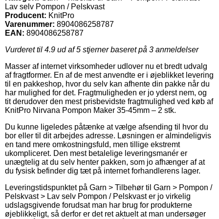
Lav selv Pompon / Pelskvast
Producent:
KnitPro
Varenummer:
8904086258787
EAN:
8904086258787
Vurderet til
4.9
ud af 5 stjerner baseret på
3
anmeldelser
Masser af internet virksomheder udlover nu et bredt udvalg
af fragtformer. En af de mest anvendte er i øjeblikket levering
til en pakkeshop, hvor du selv kan afhente din pakke når du
har mulighed for det. Fragtmuligheden er jo yderst nem, og
tit derudover den mest prisbevidste fragtmulighed ved køb af
KnitPro Nirvana Pompon Maker 35-45mm – 2 stk.
Du kunne ligeledes påtænke at vælge afsending til hvor du
bor eller til dit arbejdes adresse. Løsningen er almindeligvis
en tand mere omkostningsfuld, men tillige ekstremt
ukompliceret. Den mest betalelige leveringsmanér er
unægtelig at du selv henter pakken, som jo afhænger af at
du fysisk befinder dig tæt på internet forhandlerens lager.
Leveringstidspunktet på Garn > Tilbehør til Garn > Pompon /
Pelskvast > Lav selv Pompon / Pelskvast er jo virkelig
udslagsgivende forudsat man har brug for produkterne
øjeblikkeligt, så derfor er det ret aktuelt at man undersøger