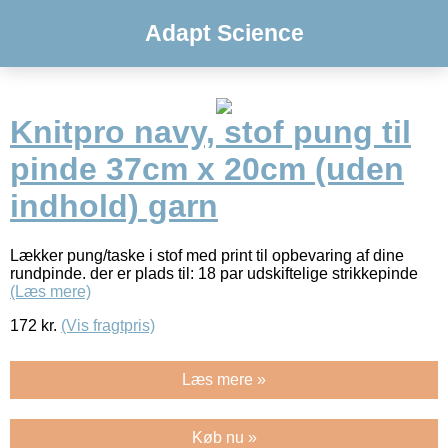
Adapt Science
Knitpro navy, stof pung til
pinde 37cm x 20cm (uden
indhold) garn
Lækker pung/taske i stof med print til opbevaring af dine
rundpinde. der er plads til: 18 par udskiftelige strikkepinde
(Læs mere)
172
kr.
(Vis fragtpris)
Læs mere »
Køb nu »