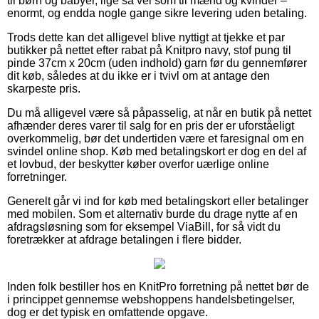
til børn og babyer, lige så vel som til mænd og kvinder –
enormt, og endda nogle gange sikre levering uden betaling.
Trods dette kan det alligevel blive nyttigt at tjekke et par
butikker på nettet efter rabat på Knitpro navy, stof pung til
pinde 37cm x 20cm (uden indhold) garn før du gennemfører
dit køb, således at du ikke er i tvivl om at antage den
skarpeste pris.
Du må alligevel være så påpasselig, at når en butik på nettet
afhænder deres varer til salg for en pris der er uforståeligt
overkommelig, bør det undertiden være et faresignal om en
svindel online shop. Køb med betalingskort er dog en del af
et lovbud, der beskytter køber overfor uærlige online
forretninger.
Generelt går vi ind for køb med betalingskort eller betalinger
med mobilen. Som et alternativ burde du drage nytte af en
afdragsløsning som for eksempel ViaBill, for så vidt du
foretrækker at afdrage betalingen i flere bidder.
Inden folk bestiller hos en KnitPro forretning på nettet bør de
i princippet gennemse webshoppens handelsbetingelser,
dog er det typisk en omfattende opgave.