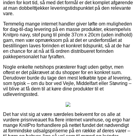
inden for kort tid, så med det formål er det komplet afgørende
at man dobbelttjekker leveringstidspunktet på den relevante
vare.
Temmelig mange internet handler giver løfte om muligheden
for dag-til-dag levering på en masse produkter, eksempelvis
Knitpro navy, stof pung til pinde 37cm x 20cm (uden indhold)
garn, men vær opmærksom på at det er underforstået at
bestillingen laves forinden et konkret tidspunkt, så at de har
en chance for at nå at få ordren distribueret forinden
pakkepersonalet har fyraften.
Nogle enkelte netshops præsterer fragt uden gebyr, men
oftest er det påkrævet at du shopper for en konkret sum.
Derudover burde du tage den mest letkøbte type af levering,
som typisk – om du bor ved Vejle, Middelfart eller Støvring –
vil blive at få dem til at køre dine produkter til et
udleveringssted.
Det har vist sig at være særdeles bekvemt for os alle at
vurdere prisniveauet fra flere internet varehuse, og ergo har
mange KnitPro forhandlere på nettet fundet det nødvendigt
at formindske udsalgspriserne på en række af deres varer –