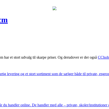
5cm
m har et stort udvalg til skarpe priser. Og derudover er der også
CChob
ig levering og et stort sortiment som de sælger både til private, engros 
du handler online. De handler med alle – private, skoler/institutioner 