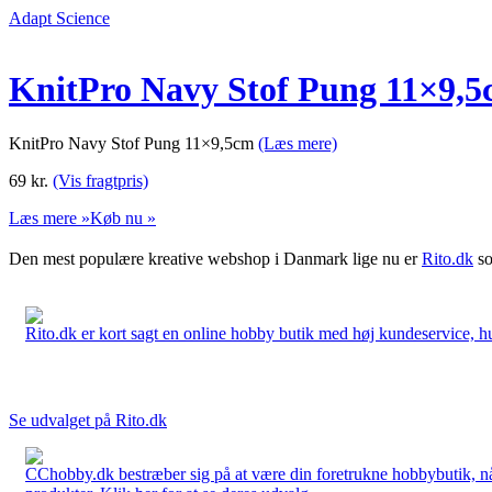
Adapt Science
KnitPro Navy Stof Pung 11×9,
KnitPro Navy Stof Pung 11×9,5cm
(Læs mere)
69
kr.
(Vis fragtpris)
Læs mere »
Køb nu »
Den mest populære kreative webshop i Danmark lige nu er
Rito.dk
so
Rito.dk er kort sagt en online hobby butik med høj kundeservice, hurt
Se udvalget på Rito.dk
CChobby.dk bestræber sig på at være din foretrukne hobbybutik, når 