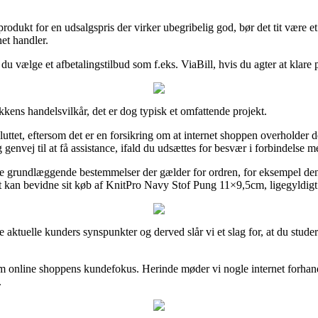
 produkt for en udsalgspris der virker ubegribelig god, bør det tit være
net handler.
n du vælge et afbetalingstilbud som f.eks. ViaBill, hvis du agter at klare 
kkens handelsvilkår, det er dog typisk et omfattende projekt.
uttet, eftersom det er en forsikring om at internet shoppen overholder d
nvej til at få assistance, ifald du udsættes for besvær i forbindelse m
rundlæggende bestemmelser der gælder for ordren, for eksempel den retur
t kan bevidne sit køb af KnitPro Navy Stof Pung 11×9,5cm, ligegyldigt 
lige aktuelle kunders synspunkter og derved slår vi et slag for, at du s
m online shoppens kundefokus. Herinde møder vi nogle internet forhandl
.