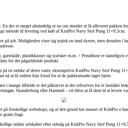
er. En der er meget almindelig er nu om stunder at få afleveret pakken 
lige metode til levering ved køb af KnitPro Navy Stof Pung 11×9,5cm.
r du er på job. Muligheden viser sig typisk en tand dyrere, men desuden i
adresse.
garnskåle, plastikkasser og syæsker m.m. > Penalhuse er naturligvis e
sdato for det pågældende produkt.
fragt på en række af deres varer, eksempelvis KnitPro Navy Stof Pung 
kan nå at få ordren klar forud for at de pakkeansatte tager hjem.
en i mange tilfælde er det påkrævet at der erhverves for et fastslået beløb
ngør, Skanderborg eller Hammel – vil blive at få dem til at levere vare
uet på forskellige webshops, og af den grund har masser af KnitPro e-hand
 gratis fragt.
kellige online selskaber efter udsalg på KnitPro Navy Stof Pung 11×9,5cm