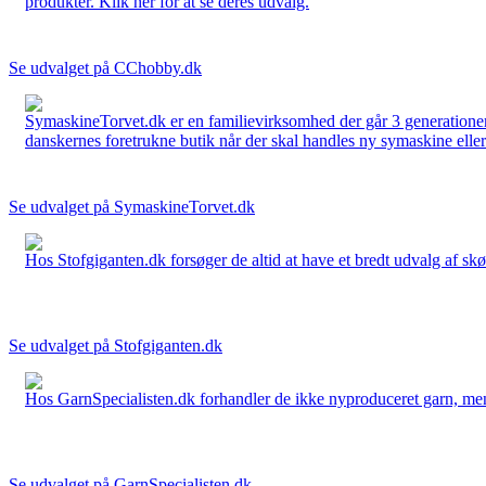
produkter. Klik her for at se deres udvalg.
Se udvalget på CChobby.dk
SymaskineTorvet.dk er en familievirksomhed der går 3 generationer t
danskernes foretrukne butik når der skal handles ny symaskine eller 
Se udvalget på SymaskineTorvet.dk
Hos Stofgiganten.dk forsøger de altid at have et bredt udvalg af skø
Se udvalget på Stofgiganten.dk
Hos GarnSpecialisten.dk forhandler de ikke nyproduceret garn, men op
Se udvalget på GarnSpecialisten.dk