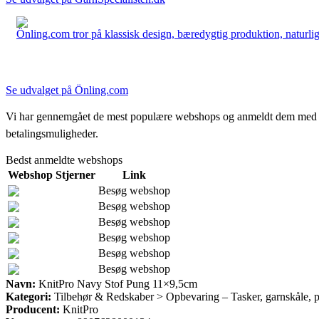
Önling.com tror på klassisk design, bæredygtig produktion, naturlige
Se udvalget på Önling.com
Vi har gennemgået de mest populære webshops og anmeldt dem med stjern
betalingsmuligheder.
Bedst anmeldte webshops
Webshop
Stjerner
Link
Besøg webshop
Besøg webshop
Besøg webshop
Besøg webshop
Besøg webshop
Besøg webshop
Navn:
KnitPro Navy Stof Pung 11×9,5cm
Kategori:
Tilbehør & Redskaber > Opbevaring – Tasker, garnskåle, p
Producent:
KnitPro