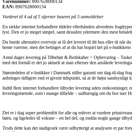
Varenummer:
8907628000134
EAN:
8907628000134
Vurderet til
4
ud af 5 stjerner baseret på
5
anmeldelser
En række internet forhandlere tildeler efterhånden alverdens fragttyp
lyst. Den er jo meget simpel, samt desuden ydermere den mest betale
Du burde alternativt overveje at få det leveret til dit hus eller til nå
hente varerne, men det betinges af at du har bopæl tæt på e-butikkens 
Antal dages levering på Tilbehør & Redskaber > Opbevaring – Tasker, 
med det formål er det jo aktuelt at man efterser den anslåede levering
Størstedelen af e-butikker i Danmark stiller garanti om dag-til-dag 
anbringes tidligere end et givent tidspunkt, så at de højst sandsynligt 
Indtil flere internet forhandlere tilbyder levering uden omkostninger, m
leveringsmetode, som i mange tilfælde – uafhængig om du bor nær Helsi
Det er i dag super problemfrit for alle og enhver at vurdere prisnivea
børn, og ligeledes til voksne – en hel del, og endda nogle gange tilbyde
Trods dette kan det stadigvæk være udbytterigt at analysere et par fors