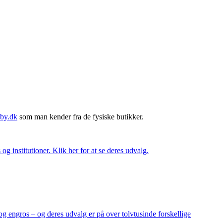
by.dk
som man kender fra de fysiske butikker.
og institutioner. Klik her for at se deres udvalg.
og engros – og deres udvalg er på over tolvtusinde forskellige