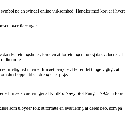
 et symbol på en svindel online virksomhed. Handler med kort er i hvert
prisen over flere uger.
e danske retningslinjer, foruden at forretningen nu og da evalueres af
ed din ordre.
rettighed internet firmaet benytter. Her er det tillige vigtigt, at
om du shopper til en dreng eller pige.
tuderer e-firmaets vurderinger af KnitPro Navy Stof Pung 11×9,5cm forud
ere som tilbyder folk at forfatte en evaluering af deres køb, som på