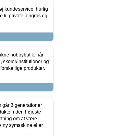
øj kundeservice, hurtig
 til private, engros og
ukne hobbybutik, når
 skoler/institutioner og
forskellige produkter.
 går 3 generationer
dukter i den højeste
sætning om at være
s ny symaskine eller