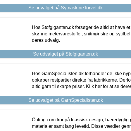
Se udvalget på SymaskineTorvet.dk
Hos Stofgiganten.dk forsøger de altid at have et
skønne metervarestoffer, snitmønstre og sytilbehø
deres udvalg.
Se udvalget på Stofgiganten.dk
Hos GarnSpecialisten.dk forhandler de ikke ny
opkøber restpartier direkte fra fabrikkerne. Derf
altid garn til skarpe priser. Klik her for at se der
Se udvalget på GarnSpecialisten.dk
Önling.com tror på klassisk design, bæredygtig p
materialer samt lang levetid. Disse værdier gen