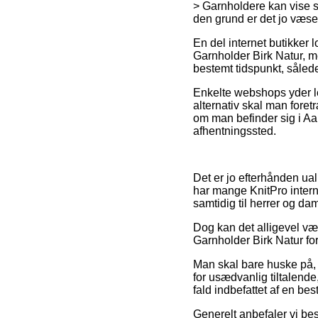
> Garnholdere kan vise si
den grund er det jo væsen
En del internet butikker 
Garnholder Birk Natur, me
bestemt tidspunkt, sålede
Enkelte webshops yder l
alternativ skal man foret
om man befinder sig i Aarh
afhentningssted.
Det er jo efterhånden ual
har mange KnitPro interne
samtidig til herrer og da
Dog kan det alligevel vær
Garnholder Birk Natur fori
Man skal bare huske på, a
for usædvanlig tiltalende
fald indbefattet af en be
Generelt anbefaler vi be