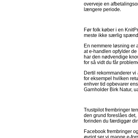
overveje en afbetalingsor
længere periode.
Før folk køber i en KnitP
meste ikke særlig spæn
En nemmere løsning er at 
at e-handlen opfylder de
har den nødvendige kno
for så vidt du får problem
Dertil rekommanderer vi
for eksempel hvilken retur
enhver tid opbevarer ens
Garnholder Birk Natur, u
Trustpilot frembringer t
den grund foreslåes det,
forinden du færdiggør di
Facebook frembringer ogs
øvrigt ser vi mange e-fo