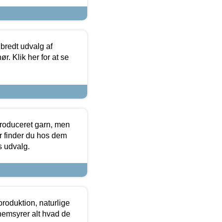
 bredt udvalg af
r. Klik her for at se
produceret garn, men
or finder du hos dem
es udvalg.
roduktion, naturlige
nemsyrer alt hvad de