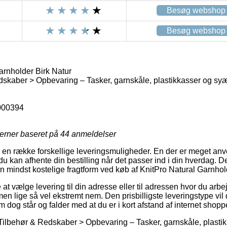
Besøg webshop
Besøg webshop
arnholder Birk Natur
skaber > Opbevaring – Tasker, garnskåle, plastikkasser og sy
000394
jerner baseret på
44
anmeldelser
en række forskellige leveringsmuligheder. En der er meget anvendt
u kan afhente din bestilling når det passer ind i din hverdag. Den 
mindst kostelige fragtform ved køb af KnitPro Natural Garnhold
at vælge levering til din adresse eller til adressen hvor du arb
men lige så vel ekstremt nem. Den prisbilligste leveringstype vil 
m dog står og falder med at du er i kort afstand af internet shopp
 Tilbehør & Redskaber > Opbevaring – Tasker, garnskåle, plast