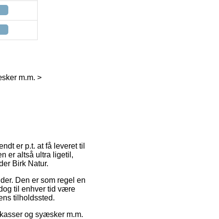
æsker m.m. >
 er p.t. at få leveret til
er altså ultra ligetil,
er Birk Natur.
ejder. Den er som regel en
dog til enhver tid være
ens tilholdssted.
ikkasser og syæsker m.m.