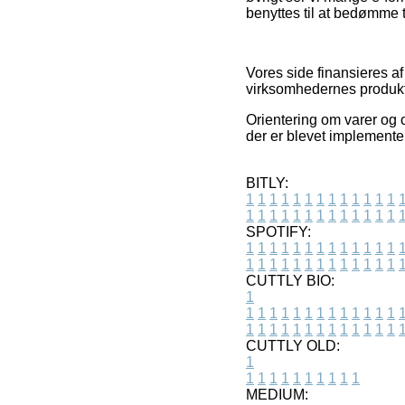
benyttes til at bedømme t
Vores side finansieres a
virksomhedernes produkte
Orientering om varer og o
der er blevet implementer
BITLY:
1
1
1
1
1
1
1
1
1
1
1
1
1
1
1
1
1
1
1
1
1
1
1
1
1
1
SPOTIFY:
1
1
1
1
1
1
1
1
1
1
1
1
1
1
1
1
1
1
1
1
1
1
1
1
1
1
CUTTLY BIO:
1
1
1
1
1
1
1
1
1
1
1
1
1
1
1
1
1
1
1
1
1
1
1
1
1
1
1
CUTTLY OLD:
1
1
1
1
1
1
1
1
1
1
1
MEDIUM: