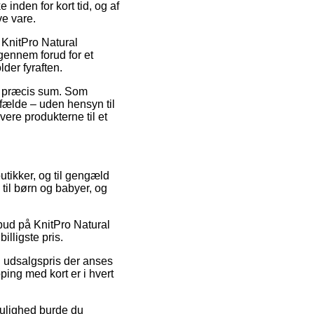
 inden for kort tid, og af
ve vare.
s KnitPro Natural
gennem forud for et
der fyraften.
en præcis sum. Som
lfælde – uden hensyn til
vere produkterne til et
utikker, og til gengæld
 til børn og babyer, og
.
lbud på KnitPro Natural
illigste pris.
en udsalgspris der anses
ping med kort er i hvert
mulighed burde du