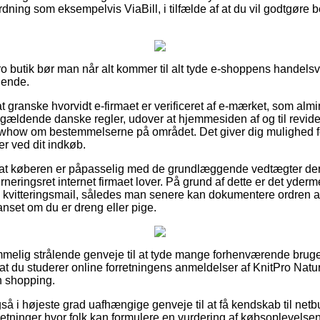
dning som eksempelvis ViaBill, i tilfælde af at du vil godtgøre 
ro butik bør man når alt kommer til alt tyde e-shoppens handelsvi
dende.
granske hvorvidt e-firmaet er verificeret af e-mærket, som almin
 gældende danske regler, udover at hjemmesiden af og til revid
whow om bestemmelserne på området. Det giver dig mulighed f
er ved dit indkøb.
 at køberen er påpasselig med de grundlæggende vedtægter der
neringsret internet firmaet lover. På grund af dette er det ydermer
 kvitteringsmail, således man senere kan dokumentere ordren a
anset om du er dreng eller pige.
emmelig strålende genveje til at tyde mange forhenværende bruger
 at du studerer online forretningens anmeldelser af KnitPro Natu
n shopping.
å i højeste grad uafhængige genveje til at få kendskab til netbu
rretninger hvor folk kan formulere en vurdering af købsoplevelse