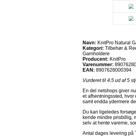
Navn:
KnitPro Natural G
Kategori:
Tilbehør & Red
Garnholdere
Producent:
KnitPro
Varenummer:
8907628
EAN:
8907628000394
Vurderet til
4.5
ud af 5 st
En del netshops giver nu 
et afhentningssted, hvor d
samt endda ydermere den 
Du kan ligeledes forsøge 
kende mindre prisbillig, 
selv at hente varerne, so
Antal dages levering på