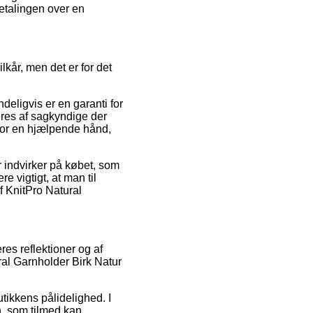
betalingen over en
lkår, men det er for det
deligvis er en garanti for
eres af sagkyndige der
or en hjælpende hånd,
 indvirker på købet, som
e vigtigt, at man til
f KnitPro Natural
es reflektioner og af
ral Garnholder Birk Natur
tikkens pålidelighed. I
n, som tilmed kan