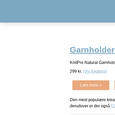
Garnholder
KnitPro Natural Garnhol
299
kr.
(Vis fragtpris)
Læs mere »
Den mest populære kreat
derudover er der også
C