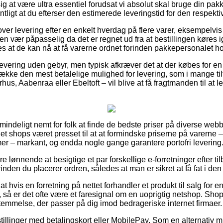
g at være ultra essentiel forudsat vi absolut skal bruge din pakke
tligt at du efterser den estimerede leveringstid for den respekti
lover levering efter en enkelt hverdag på flere varer, eksempelvi
n vær påpasselig da det er regnet ud fra at bestillingen køres i
s at de kan nå at få varerne ordnet forinden pakkepersonalet hol
evering uden gebyr, men typisk afkræver det at der købes for 
række den mest betalelige mulighed for levering, som i mange ti
us, Aabenraa eller Ebeltoft – vil blive at få fragtmanden til at le
mindeligt nemt for folk at finde de bedste priser på diverse webb
t shops været presset til at at formindske priserne på varerne –
mer – markant, og endda nogle gange garantere portofri levering
e lønnende at besigtige et par forskellige e-forretninger efter ti
nden du placerer ordren, således at man er sikret at få fat i den b
t hvis en forretning på nettet forhandler et produkt til salg for 
, så er det ofte være et faresignal om en uoprigtig netshop. Shop
stemmelse, der passer på dig imod bedrageriske internet firmaer.
stillinger med betalingskort eller MobilePay. Som en alternativ 