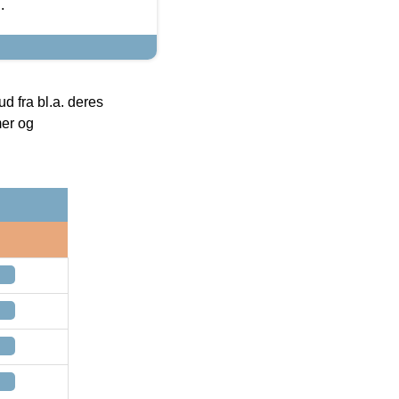
.
 fra bl.a. deres
mer og