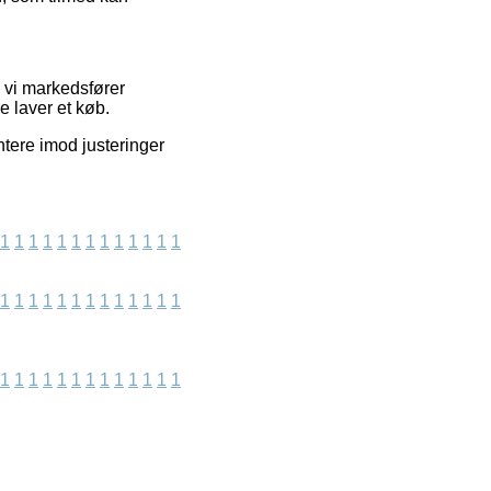
m vi markedsfører
e laver et køb.
ntere imod justeringer
1
1
1
1
1
1
1
1
1
1
1
1
1
1
1
1
1
1
1
1
1
1
1
1
1
1
1
1
1
1
1
1
1
1
1
1
1
1
1