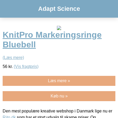
Adapt Science
KnitPro Markeringsringe
Bluebell
(Læs mere)
56
kr.
(Vis fragtpris)
Læs mere »
Køb nu »
Den mest populære kreative webshop i Danmark lige nu er
Rito.dk
som har et stort udvalg til skarpe priser. Og