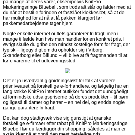
på mange af deres varer, eksempelvis KnitPro
Markeringsringe Bluebell, som trods alt står og falder med at
du når at bestille forinden et fastslået klokkeslæt, så at de
har mulighed for at nå at få pakken klargjort før
pakkemedarbejderne tager hjem.
Nogle enkelte internet outlets garanterer fri fragt, men i
mange tilfælde kun hvis man handler for en konkret pris. I
øvrigt skulle du gribe den mindst kostelige form for fragt, der
typisk – ligegyldigt om du opholder sig i Viborg,
Skanderborg eller Billund – vil blive at få fragtmanden til at
køre varerne til et udleveringssted.
Det er jo usædvanlig gnidningsløst for folk at vurdere
prisniveauet på forskellige e-forhandlere, og følgelig har en
lang række KnitPro internet butikker fundet det uundgåeligt
at formindske udsalgspriserne på deres produkter – til børn,
og ligeså til damer og herrer – en hel del, og endda nogle
gange garantere fri fragt.
Det kan dog stadigvæk vise sig gunstigt at granske
forskellige e-firmaer efter rabat på KnitPro Markeringsringe
Bluebell før du færdiggør din shopping, således at man er
skråsikker på at opnå den mest betalelige pris.