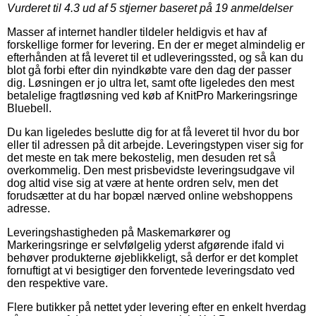
Vurderet til
4.3
ud af 5 stjerner baseret på
19
anmeldelser
Masser af internet handler tildeler heldigvis et hav af
forskellige former for levering. En der er meget almindelig er
efterhånden at få leveret til et udleveringssted, og så kan du
blot gå forbi efter din nyindkøbte vare den dag der passer
dig. Løsningen er jo ultra let, samt ofte ligeledes den mest
betalelige fragtløsning ved køb af KnitPro Markeringsringe
Bluebell.
Du kan ligeledes beslutte dig for at få leveret til hvor du bor
eller til adressen på dit arbejde. Leveringstypen viser sig for
det meste en tak mere bekostelig, men desuden ret så
overkommelig. Den mest prisbevidste leveringsudgave vil
dog altid vise sig at være at hente ordren selv, men det
forudsætter at du har bopæl nærved online webshoppens
adresse.
Leveringshastigheden på Maskemarkører og
Markeringsringe er selvfølgelig yderst afgørende ifald vi
behøver produkterne øjeblikkeligt, så derfor er det komplet
fornuftigt at vi besigtiger den forventede leveringsdato ved
den respektive vare.
Flere butikker på nettet yder levering efter en enkelt hverdag