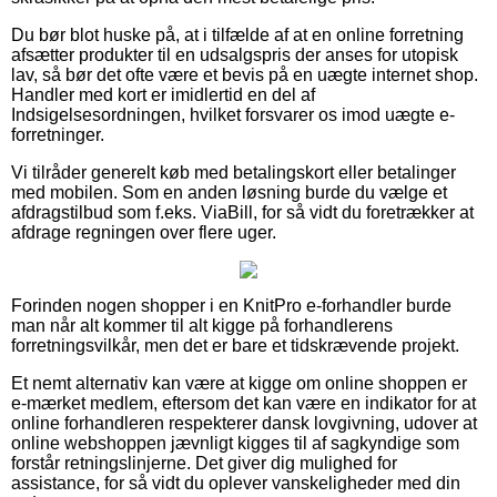
Du bør blot huske på, at i tilfælde af at en online forretning
afsætter produkter til en udsalgspris der anses for utopisk
lav, så bør det ofte være et bevis på en uægte internet shop.
Handler med kort er imidlertid en del af
Indsigelsesordningen, hvilket forsvarer os imod uægte e-
forretninger.
Vi tilråder generelt køb med betalingskort eller betalinger
med mobilen. Som en anden løsning burde du vælge et
afdragstilbud som f.eks. ViaBill, for så vidt du foretrækker at
afdrage regningen over flere uger.
Forinden nogen shopper i en KnitPro e-forhandler burde
man når alt kommer til alt kigge på forhandlerens
forretningsvilkår, men det er bare et tidskrævende projekt.
Et nemt alternativ kan være at kigge om online shoppen er
e-mærket medlem, eftersom det kan være en indikator for at
online forhandleren respekterer dansk lovgivning, udover at
online webshoppen jævnligt kigges til af sagkyndige som
forstår retningslinjerne. Det giver dig mulighed for
assistance, for så vidt du oplever vanskeligheder med din