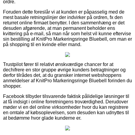
ordre.
Foruden dette foreslår vi at kunden er påpasselig med de
mest basale retningslinjer der indvirker på ordren, fx den
returret online firmaet benytter. I den sammenhæng er det
desuden afgørende, at man permanent beholder ens
kvittering på e-mail, så man når som helst vil kunne eftervise
sin bestilling af KnitPro Markeringsringe Bluebell, om man er
på shopping til en kvinde eller mand.
Trustpilot fører til relativt ønskværdige chancer for at
dechifrere en stor gruppe øvrige kunders betragtninger og
derfor tilrådes det, at du gransker internet webshoppens
anmeldelser af KnitPro Markeringsringe Bluebell forinden du
shopper.
Facebook tilbyder tilsvarende faktisk pålidelige løsninger til
at få indsigt i online forretningens troværdighed. Derudover
møder vi en del online virksomheder hvor du kan registrere
en omtale af købsoplevelsen, som desuden kan udnyttes til
at bedømme hvor glade kunderne er.