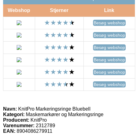
Webshop
Stjerner
Link
Besøg webshop
Besøg webshop
Besøg webshop
Besøg webshop
Besøg webshop
Besøg webshop
Navn:
KnitPro Markeringsringe Bluebell
Kategori:
Maskemarkører og Markeringsringe
Producent:
KnitPro
Varenummer:
2312789
EAN:
8904086279911