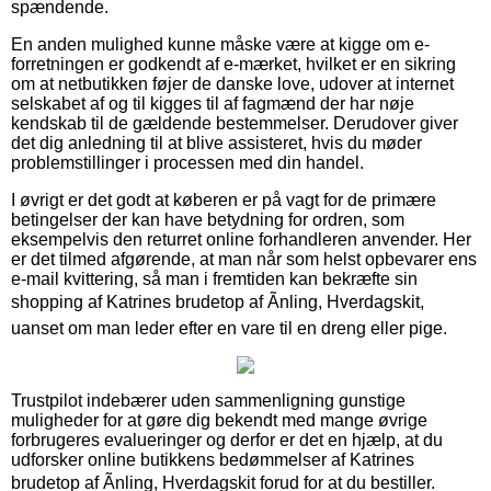
spændende.
En anden mulighed kunne måske være at kigge om e-
forretningen er godkendt af e-mærket, hvilket er en sikring
om at netbutikken føjer de danske love, udover at internet
selskabet af og til kigges til af fagmænd der har nøje
kendskab til de gældende bestemmelser. Derudover giver
det dig anledning til at blive assisteret, hvis du møder
problemstillinger i processen med din handel.
I øvrigt er det godt at køberen er på vagt for de primære
betingelser der kan have betydning for ordren, som
eksempelvis den returret online forhandleren anvender. Her
er det tilmed afgørende, at man når som helst opbevarer ens
e-mail kvittering, så man i fremtiden kan bekræfte sin
shopping af Katrines brudetop af Ãnling, Hverdagskit,
uanset om man leder efter en vare til en dreng eller pige.
Trustpilot indebærer uden sammenligning gunstige
muligheder for at gøre dig bekendt med mange øvrige
forbrugeres evalueringer og derfor er det en hjælp, at du
udforsker online butikkens bedømmelser af Katrines
brudetop af Ãnling, Hverdagskit forud for at du bestiller.