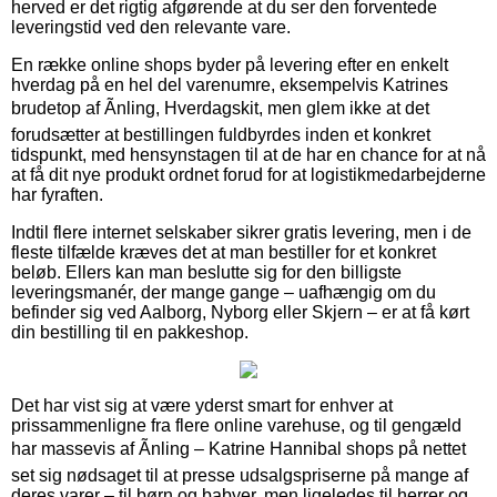
herved er det rigtig afgørende at du ser den forventede
leveringstid ved den relevante vare.
En række online shops byder på levering efter en enkelt
hverdag på en hel del varenumre, eksempelvis Katrines
brudetop af Ãnling, Hverdagskit, men glem ikke at det
forudsætter at bestillingen fuldbyrdes inden et konkret
tidspunkt, med hensynstagen til at de har en chance for at nå
at få dit nye produkt ordnet forud for at logistikmedarbejderne
har fyraften.
Indtil flere internet selskaber sikrer gratis levering, men i de
fleste tilfælde kræves det at man bestiller for et konkret
beløb. Ellers kan man beslutte sig for den billigste
leveringsmanér, der mange gange – uafhængig om du
befinder sig ved Aalborg, Nyborg eller Skjern – er at få kørt
din bestilling til en pakkeshop.
Det har vist sig at være yderst smart for enhver at
prissammenligne fra flere online varehuse, og til gengæld
har massevis af Ãnling – Katrine Hannibal shops på nettet
set sig nødsaget til at presse udsalgspriserne på mange af
deres varer – til børn og babyer, men ligeledes til herrer og