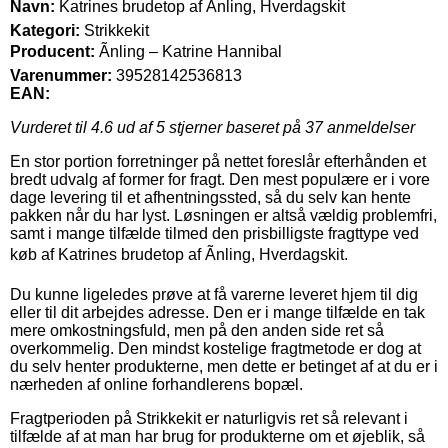
Navn:
Katrines brudetop af Ãnling, Hverdagskit
Kategori:
Strikkekit
Producent:
Ãnling – Katrine Hannibal
Varenummer:
39528142536813
EAN:
Vurderet til
4.6
ud af 5 stjerner baseret på
37
anmeldelser
En stor portion forretninger på nettet foreslår efterhånden et
bredt udvalg af former for fragt. Den mest populære er i vore
dage levering til et afhentningssted, så du selv kan hente
pakken når du har lyst. Løsningen er altså vældig problemfri,
samt i mange tilfælde tilmed den prisbilligste fragttype ved
køb af Katrines brudetop af Ãnling, Hverdagskit.
Du kunne ligeledes prøve at få varerne leveret hjem til dig
eller til dit arbejdes adresse. Den er i mange tilfælde en tak
mere omkostningsfuld, men på den anden side ret så
overkommelig. Den mindst kostelige fragtmetode er dog at
du selv henter produkterne, men dette er betinget af at du er i
nærheden af online forhandlerens bopæl.
Fragtperioden på Strikkekit er naturligvis ret så relevant i
tilfælde af at man har brug for produkterne om et øjeblik, så