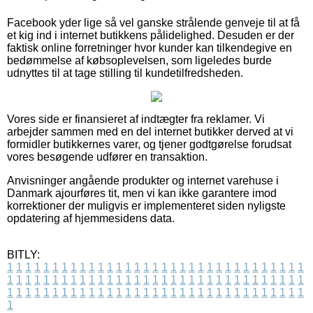
Facebook yder lige så vel ganske strålende genveje til at få
et kig ind i internet butikkens pålidelighed. Desuden er der
faktisk online forretninger hvor kunder kan tilkendegive en
bedømmelse af købsoplevelsen, som ligeledes burde
udnyttes til at tage stilling til kundetilfredsheden.
Vores side er finansieret af indtægter fra reklamer. Vi
arbejder sammen med en del internet butikker derved at vi
formidler butikkernes varer, og tjener godtgørelse forudsat
vores besøgende udfører en transaktion.
Anvisninger angående produkter og internet varehuse i
Danmark ajourføres tit, men vi kan ikke garantere imod
korrektioner der muligvis er implementeret siden nyligste
opdatering af hjemmesidens data.
BITLY:
1
1
1
1
1
1
1
1
1
1
1
1
1
1
1
1
1
1
1
1
1
1
1
1
1
1
1
1
1
1
1
1
1
1
1
1
1
1
1
1
1
1
1
1
1
1
1
1
1
1
1
1
1
1
1
1
1
1
1
1
1
1
1
1
1
1
1
1
1
1
1
1
1
1
1
1
1
1
1
1
1
1
1
1
1
1
1
1
1
1
1
1
1
1
1
1
1
1
1
1