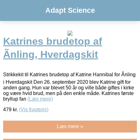
Adapt Science
Katrines brudetop af
Ãnling, Hverdagskit
Strikkekit til Katrines brudetop af Katrine Hannibal for Ãnling
i Hverdagskit Den 26. september 2020 blev Katrine gift for
anden gang. Hun var blevet 50 år og ville både giftes i kirke
og være hvid brud, men på den enkle måde. Katrines første
bryllup fan
(Læs mere)
479
kr.
(Vis fragtpris)
Læs mere »