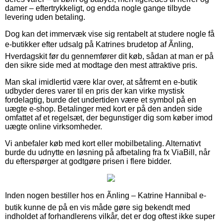
damer – eftertrykkeligt, og endda nogle gange tilbyde
levering uden betaling.
Dog kan det immervæk vise sig rentabelt at studere nogle få
e-butikker efter udsalg på Katrines brudetop af Ãnling,
Hverdagskit før du gennemfører dit køb, sådan at man er på
den sikre side med at modtage den mest attraktive pris.
Man skal imidlertid være klar over, at såfremt en e-butik
udbyder deres varer til en pris der kan virke mystisk
fordelagtig, burde det undertiden være et symbol på en
uægte e-shop. Betalinger med kort er på den anden side
omfattet af et regelsæt, der begunstiger dig som køber imod
uægte online virksomheder.
Vi anbefaler køb med kort eller mobilbetaling. Alternativt
burde du udnytte en løsning på afbetaling fra fx ViaBill, når
du efterspørger at godtgøre prisen i flere bidder.
Inden nogen bestiller hos en Ãnling – Katrine Hannibal e-
butik kunne de på en vis måde gøre sig bekendt med
indholdet af forhandlerens vilkår, det er dog oftest ikke super