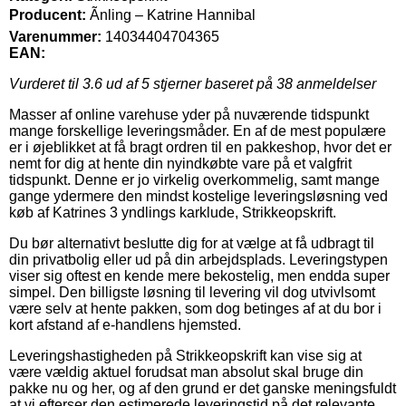
Producent:
Ãnling – Katrine Hannibal
Varenummer:
14034404704365
EAN:
Vurderet til
3.6
ud af 5 stjerner baseret på
38
anmeldelser
Masser af online varehuse yder på nuværende tidspunkt
mange forskellige leveringsmåder. En af de mest populære
er i øjeblikket at få bragt ordren til en pakkeshop, hvor det er
nemt for dig at hente din nyindkøbte vare på et valgfrit
tidspunkt. Denne er jo virkelig overkommelig, samt mange
gange ydermere den mindst kostelige leveringsløsning ved
køb af Katrines 3 yndlings karklude, Strikkeopskrift.
Du bør alternativt beslutte dig for at vælge at få udbragt til
din privatbolig eller ud på din arbejdsplads. Leveringstypen
viser sig oftest en kende mere bekostelig, men endda super
simpel. Den billigste løsning til levering vil dog utvivlsomt
være selv at hente pakken, som dog betinges af at du bor i
kort afstand af e-handlens hjemsted.
Leveringshastigheden på Strikkeopskrift kan vise sig at
være vældig aktuel forudsat man absolut skal bruge din
pakke nu og her, og af den grund er det ganske meningsfuldt
at vi efterser den estimerede leveringstid på det relevante