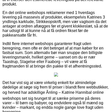
produkt.
En del online webshops reklamerer med 1 hverdags
levering på massevis af produkter, eksempelvis Katrines 3
yndlings karklude, Strikkeopskrift, men vær vagtsom da det
antager at ordren aflægges før et givent klokkeslæt, så at de
har udsigt til at kunne nå at få ordren fikset før de
pakkeansatte får fri.
Indtil flere internet webshops garanterer fragt uden
beregning, men ofte er det betinget af at man køber for en
fastsat sum. Som alternativ bør man snuppe den billigste
leveringsmanér, hvilket gerne – uanset om du er nær
Taastrup, Slagelse eller Faaborg – vil være at få
fragtmanden til at bringe din pakke til et afhentningssted.
Det har vist sig at være virkelig enkelt for almindelige
dødelige at søge sig frem til priser i blandt flere webbutikker,
og herved har adskillige Ãnling – Katrine Hannibal online
webshops set sig tvunget til at sænke priserne på deres
varer – til børn og babyer, og endvidere også til mænd og
kvinder – markant, og endda nogle gange love fragt uden
beregning.