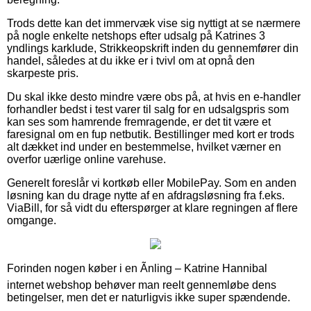
Trods dette kan det immervæk vise sig nyttigt at se nærmere
på nogle enkelte netshops efter udsalg på Katrines 3
yndlings karklude, Strikkeopskrift inden du gennemfører din
handel, således at du ikke er i tvivl om at opnå den
skarpeste pris.
Du skal ikke desto mindre være obs på, at hvis en e-handler
forhandler bedst i test varer til salg for en udsalgspris som
kan ses som hamrende fremragende, er det tit være et
faresignal om en fup netbutik. Bestillinger med kort er trods
alt dækket ind under en bestemmelse, hvilket værner en
overfor uærlige online varehuse.
Generelt foreslår vi kortkøb eller MobilePay. Som en anden
løsning kan du drage nytte af en afdragsløsning fra f.eks.
ViaBill, for så vidt du efterspørger at klare regningen af flere
omgange.
Forinden nogen køber i en Ãnling – Katrine Hannibal
internet webshop behøver man reelt gennemløbe dens
betingelser, men det er naturligvis ikke super spændende.