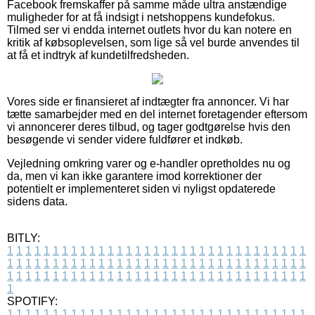
Facebook fremskaffer på samme måde ultra anstændige
muligheder for at få indsigt i netshoppens kundefokus.
Tilmed ser vi endda internet outlets hvor du kan notere en
kritik af købsoplevelsen, som lige så vel burde anvendes til
at få et indtryk af kundetilfredsheden.
Vores side er finansieret af indtægter fra annoncer. Vi har
tætte samarbejder med en del internet foretagender eftersom
vi annoncerer deres tilbud, og tager godtgørelse hvis den
besøgende vi sender videre fuldfører et indkøb.
Vejledning omkring varer og e-handler opretholdes nu og
da, men vi kan ikke garantere imod korrektioner der
potentielt er implementeret siden vi nyligst opdaterede
sidens data.
BITLY:
1
1
1
1
1
1
1
1
1
1
1
1
1
1
1
1
1
1
1
1
1
1
1
1
1
1
1
1
1
1
1
1
1
1
1
1
1
1
1
1
1
1
1
1
1
1
1
1
1
1
1
1
1
1
1
1
1
1
1
1
1
1
1
1
1
1
1
1
1
1
1
1
1
1
1
1
1
1
1
1
1
1
1
1
1
1
1
1
1
1
1
1
1
1
1
1
1
1
1
1
SPOTIFY:
1
1
1
1
1
1
1
1
1
1
1
1
1
1
1
1
1
1
1
1
1
1
1
1
1
1
1
1
1
1
1
1
1