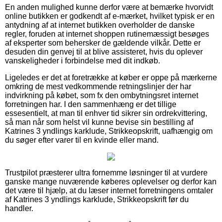
En anden mulighed kunne derfor være at bemærke hvorvidt
online butikken er godkendt af e-mærket, hvilket typisk er en
antydning af at internet butikken overholder de danske
regler, foruden at internet shoppen rutinemæssigt besøges
af eksperter som behersker de gældende vilkår. Dette er
desuden din genvej til at blive assisteret, hvis du oplever
vanskeligheder i forbindelse med dit indkøb.
Ligeledes er det at foretrække at køber er oppe på mærkerne
omkring de mest vedkommende retningslinjer der har
indvirkning på købet, som fx den ombytningsret internet
forretningen har. I den sammenhæng er det tillige
essesentielt, at man til enhver tid sikrer sin ordrekvittering,
så man når som helst vil kunne bevise sin bestilling af
Katrines 3 yndlings karklude, Strikkeopskrift, uafhængig om
du søger efter varer til en kvinde eller mand.
Trustpilot præsterer ultra fornemme løsninger til at vurdere
ganske mange nuværende køberes oplevelser og derfor kan
det være til hjælp, at du læser internet forretningens omtaler
af Katrines 3 yndlings karklude, Strikkeopskrift før du
handler.