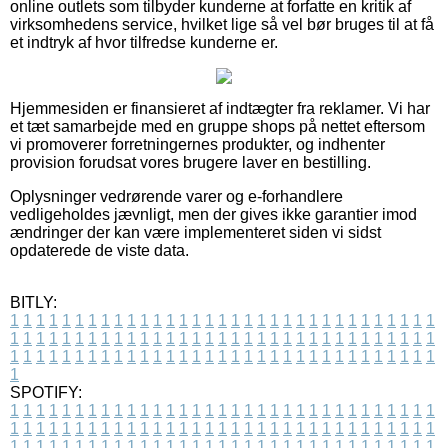
online outlets som tilbyder kunderne at forfatte en kritik af
virksomhedens service, hvilket lige så vel bør bruges til at få
et indtryk af hvor tilfredse kunderne er.
Hjemmesiden er finansieret af indtægter fra reklamer. Vi har
et tæt samarbejde med en gruppe shops på nettet eftersom
vi promoverer forretningernes produkter, og indhenter
provision forudsat vores brugere laver en bestilling.
Oplysninger vedrørende varer og e-forhandlere
vedligeholdes jævnligt, men der gives ikke garantier imod
ændringer der kan være implementeret siden vi sidst
opdaterede de viste data.
BITLY:
1
1
1
1
1
1
1
1
1
1
1
1
1
1
1
1
1
1
1
1
1
1
1
1
1
1
1
1
1
1
1
1
1
1
1
1
1
1
1
1
1
1
1
1
1
1
1
1
1
1
1
1
1
1
1
1
1
1
1
1
1
1
1
1
1
1
1
1
1
1
1
1
1
1
1
1
1
1
1
1
1
1
1
1
1
1
1
1
1
1
1
1
1
1
1
1
1
1
1
1
SPOTIFY:
1
1
1
1
1
1
1
1
1
1
1
1
1
1
1
1
1
1
1
1
1
1
1
1
1
1
1
1
1
1
1
1
1
1
1
1
1
1
1
1
1
1
1
1
1
1
1
1
1
1
1
1
1
1
1
1
1
1
1
1
1
1
1
1
1
1
1
1
1
1
1
1
1
1
1
1
1
1
1
1
1
1
1
1
1
1
1
1
1
1
1
1
1
1
1
1
1
1
1