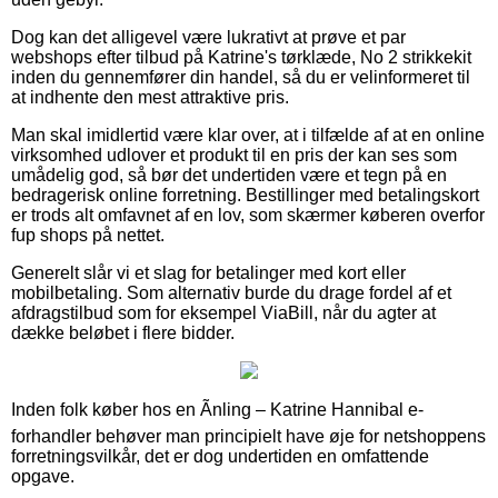
Dog kan det alligevel være lukrativt at prøve et par
webshops efter tilbud på Katrine's tørklæde, No 2 strikkekit
inden du gennemfører din handel, så du er velinformeret til
at indhente den mest attraktive pris.
Man skal imidlertid være klar over, at i tilfælde af at en online
virksomhed udlover et produkt til en pris der kan ses som
umådelig god, så bør det undertiden være et tegn på en
bedragerisk online forretning. Bestillinger med betalingskort
er trods alt omfavnet af en lov, som skærmer køberen overfor
fup shops på nettet.
Generelt slår vi et slag for betalinger med kort eller
mobilbetaling. Som alternativ burde du drage fordel af et
afdragstilbud som for eksempel ViaBill, når du agter at
dække beløbet i flere bidder.
Inden folk køber hos en Ãnling – Katrine Hannibal e-
forhandler behøver man principielt have øje for netshoppens
forretningsvilkår, det er dog undertiden en omfattende
opgave.