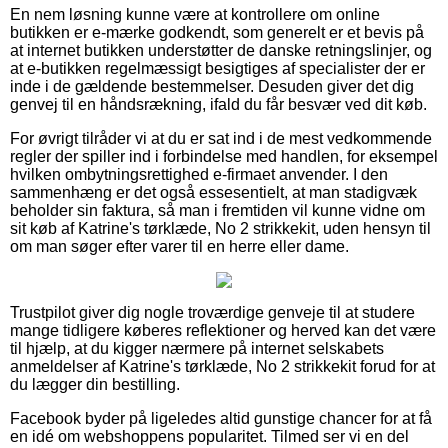
En nem løsning kunne være at kontrollere om online
butikken er e-mærke godkendt, som generelt er et bevis på
at internet butikken understøtter de danske retningslinjer, og
at e-butikken regelmæssigt besigtiges af specialister der er
inde i de gældende bestemmelser. Desuden giver det dig
genvej til en håndsrækning, ifald du får besvær ved dit køb.
For øvrigt tilråder vi at du er sat ind i de mest vedkommende
regler der spiller ind i forbindelse med handlen, for eksempel
hvilken ombytningsrettighed e-firmaet anvender. I den
sammenhæng er det også essesentielt, at man stadigvæk
beholder sin faktura, så man i fremtiden vil kunne vidne om
sit køb af Katrine's tørklæde, No 2 strikkekit, uden hensyn til
om man søger efter varer til en herre eller dame.
Trustpilot giver dig nogle troværdige genveje til at studere
mange tidligere køberes reflektioner og herved kan det være
til hjælp, at du kigger nærmere på internet selskabets
anmeldelser af Katrine's tørklæde, No 2 strikkekit forud for at
du lægger din bestilling.
Facebook byder på ligeledes altid gunstige chancer for at få
en idé om webshoppens popularitet. Tilmed ser vi en del