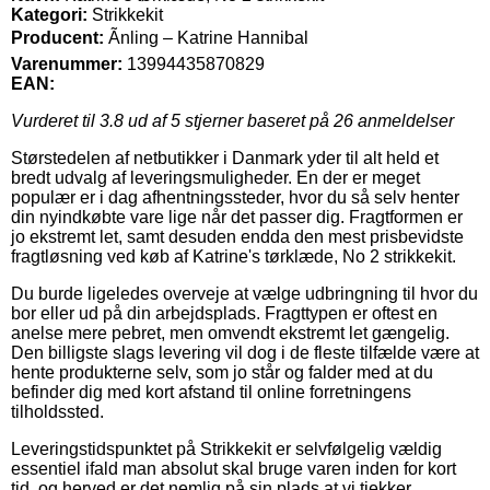
Kategori:
Strikkekit
Producent:
Ãnling – Katrine Hannibal
Varenummer:
13994435870829
EAN:
Vurderet til
3.8
ud af 5 stjerner baseret på
26
anmeldelser
Størstedelen af netbutikker i Danmark yder til alt held et
bredt udvalg af leveringsmuligheder. En der er meget
populær er i dag afhentningssteder, hvor du så selv henter
din nyindkøbte vare lige når det passer dig. Fragtformen er
jo ekstremt let, samt desuden endda den mest prisbevidste
fragtløsning ved køb af Katrine's tørklæde, No 2 strikkekit.
Du burde ligeledes overveje at vælge udbringning til hvor du
bor eller ud på din arbejdsplads. Fragttypen er oftest en
anelse mere pebret, men omvendt ekstremt let gængelig.
Den billigste slags levering vil dog i de fleste tilfælde være at
hente produkterne selv, som jo står og falder med at du
befinder dig med kort afstand til online forretningens
tilholdssted.
Leveringstidspunktet på Strikkekit er selvfølgelig vældig
essentiel ifald man absolut skal bruge varen inden for kort
tid, og herved er det nemlig på sin plads at vi tjekker