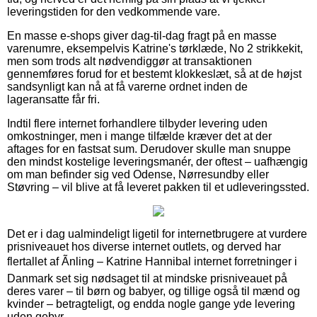
leveringstiden for den vedkommende vare.
En masse e-shops giver dag-til-dag fragt på en masse
varenumre, eksempelvis Katrine's tørklæde, No 2 strikkekit,
men som trods alt nødvendiggør at transaktionen
gennemføres forud for et bestemt klokkeslæt, så at de højst
sandsynligt kan nå at få varerne ordnet inden de
lageransatte får fri.
Indtil flere internet forhandlere tilbyder levering uden
omkostninger, men i mange tilfælde kræver det at der
aftages for en fastsat sum. Derudover skulle man snuppe
den mindst kostelige leveringsmanér, der oftest – uafhængig
om man befinder sig ved Odense, Nørresundby eller
Støvring – vil blive at få leveret pakken til et udleveringssted.
Det er i dag ualmindeligt ligetil for internetbrugere at vurdere
prisniveauet hos diverse internet outlets, og derved har
flertallet af Ãnling – Katrine Hannibal internet forretninger i
Danmark set sig nødsaget til at mindske prisniveauet på
deres varer – til børn og babyer, og tillige også til mænd og
kvinder – betragteligt, og endda nogle gange yde levering
uden gebyr.