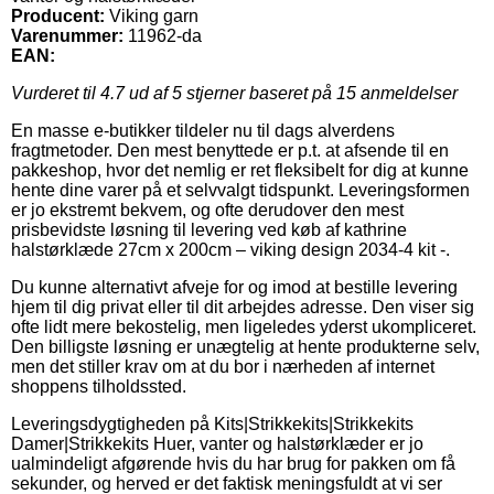
Producent:
Viking garn
Varenummer:
11962-da
EAN:
Vurderet til
4.7
ud af 5 stjerner baseret på
15
anmeldelser
En masse e-butikker tildeler nu til dags alverdens
fragtmetoder. Den mest benyttede er p.t. at afsende til en
pakkeshop, hvor det nemlig er ret fleksibelt for dig at kunne
hente dine varer på et selvvalgt tidspunkt. Leveringsformen
er jo ekstremt bekvem, og ofte derudover den mest
prisbevidste løsning til levering ved køb af kathrine
halstørklæde 27cm x 200cm – viking design 2034-4 kit -.
Du kunne alternativt afveje for og imod at bestille levering
hjem til dig privat eller til dit arbejdes adresse. Den viser sig
ofte lidt mere bekostelig, men ligeledes yderst ukompliceret.
Den billigste løsning er unægtelig at hente produkterne selv,
men det stiller krav om at du bor i nærheden af internet
shoppens tilholdssted.
Leveringsdygtigheden på Kits|Strikkekits|Strikkekits
Damer|Strikkekits Huer, vanter og halstørklæder er jo
ualmindeligt afgørende hvis du har brug for pakken om få
sekunder, og herved er det faktisk meningsfuldt at vi ser