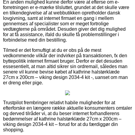
En anden mulighed kunne derfor være at efterse om e-
forretningen er e-mærke tilsluttet, grundet at det skulle være
en tilkendegivelse af at webbutikken opretholder dansk
lovgivning, samt at internet firmaet en gang i mellem
gennemses af specialister som er meget fortrolige
vedtægterne på området. Desuden giver det dig mulighed
for at få assistance, ifald du skulle få problemstillinger i
forbindelse med din bestilling.
Tilmed er det fornuftigt at du er obs på de mest
vedkommende vilkår der indvirker på transaktionen, fx den
byttepolitik internet firmaet bruger. Derfor er det desuden
essesentielt, at man altid sikrer sin ordremail, således man
senere vil kunne bevise købet af kathrine halstørklæde
27cm x 200cm – viking design 2034-4 kit -, uanset om man
er dreng eller pige.
Trustpilot frembringer relativt habile muligheder for at
efterforske en længere række aktuelle konsumenters omtaler
og derved tilråder vi, at du beser internet forhandlerens
bedømmelser af kathrine halstørklæde 27cm x 200cm –
viking design 2034-4 kit – forud for at du færdiggør din
shopping.