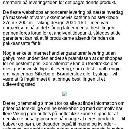
nærmere på leveringstiden for det pågældende produkt.
De fleste webshops annoncerer levering på næste hverdag
på massevis af varer, eksempelvis kathrine halstørklæde
27cm x 200cm – viking design 2034-4 kit -, men vær
opmærksom på at det står og falder med at bestillingen
gennemføres forud for et angivent tidspunkt, således at de
garanteret kan nå at få produkterne afsendt forinden de
pakkeansatte får fri.
Nogle enkelte internet handler garanterer levering uden
gebyr, men undertiden er det så præmissen at der shoppes
for en bestemt pris. Som alternativ kan du foretrække den
mest prisbevidste type af levering, som oftest – uafhængig
om man er nær Silkeborg, Brønderslev eller Lystrup – vil
være at få fragtfirmaet til at bringe bestillingen til et
udleveringssted.
Det er jo temmelig simpelt for os alle at finde information om
priser på forskellige online selskaber, og med det motiv har
flere Viking garn outlets på nettet ikke kunne slippe for at
nedskære udsalgspriserne på mange af deres produkter – til
babyer og børn, og desuden også til mænd og kvinder –