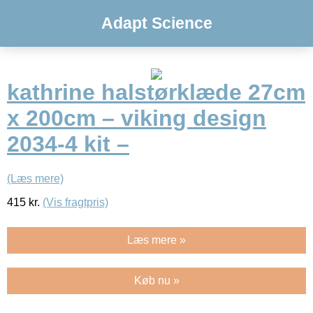
Adapt Science
kathrine halstørklæde 27cm
x 200cm – viking design
2034-4 kit –
(Læs mere)
415
kr.
(Vis fragtpris)
Læs mere »
Køb nu »