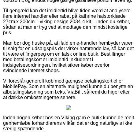
voldsomt, og endda nogle gange garantere portofri levering.
Til gengæld kan det imidlertid blive tiden værd at analysere
flere internet handler efter rabat på kathrine halstørklæde
27cm x 200cm – viking design 2034-4 kit – inden du køber,
sådan at man er tryg ved at modtage den mindst kostelige
pris.
Man bør dog huske på, at ifald en e-handler frembyder varer
til salg for en udsalgspris der virker hamrende lav, så kan det
tit være et fingerpeg om en falsk online butik. Bestillinger
med betalingskort er imidlertid inkluderet i
Indsigelsesordningen, hvilket sikrer køber overfor
svindlende internet shops.
Vi foreslår generelt køb med gængse betalingskort eller
MobilePay. Som en alternativ mulighed kunne du benytte en
afbetalingsløsning som f.eks. ViaBill, såfremt du higer efter
at dække omkostningerne senere.
Inden nogen køber hos en Viking garn e-butik kunne de reelt
gennemløbe forhandlerens vilkår, det er dog naturligvis ikke
særlig spændende.