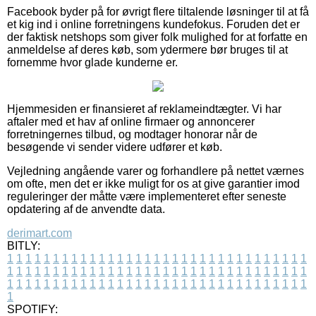
Facebook byder på for øvrigt flere tiltalende løsninger til at få
et kig ind i online forretningens kundefokus. Foruden det er
der faktisk netshops som giver folk mulighed for at forfatte en
anmeldelse af deres køb, som ydermere bør bruges til at
fornemme hvor glade kunderne er.
Hjemmesiden er finansieret af reklameindtægter. Vi har
aftaler med et hav af online firmaer og annoncerer
forretningernes tilbud, og modtager honorar når de
besøgende vi sender videre udfører et køb.
Vejledning angående varer og forhandlere på nettet værnes
om ofte, men det er ikke muligt for os at give garantier imod
reguleringer der måtte være implementeret efter seneste
opdatering af de anvendte data.
derimart.com
BITLY:
1
1
1
1
1
1
1
1
1
1
1
1
1
1
1
1
1
1
1
1
1
1
1
1
1
1
1
1
1
1
1
1
1
1
1
1
1
1
1
1
1
1
1
1
1
1
1
1
1
1
1
1
1
1
1
1
1
1
1
1
1
1
1
1
1
1
1
1
1
1
1
1
1
1
1
1
1
1
1
1
1
1
1
1
1
1
1
1
1
1
1
1
1
1
1
1
1
1
1
1
SPOTIFY: