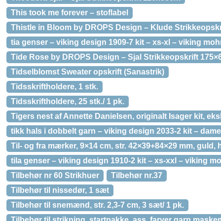
This took me forever – stoflabel
Thistle in Bloom by DROPS Design – Klude Strikkeopskr
tia genser – viking design 1909-7 kit – xs-xl – viking moh
Tide Rose by DROPS Design – Sjal Strikkeopskrift 175×
Tidselblomst Sweater opskrift (Sanastrik)
Tidsskriftholdere, 1 stk.
Tidsskriftholdere, 25 stk./ 1 pk.
Tigers nest af Annette Danielsen, originalt Isager kit, eksl
tikk hals i dobbelt garn – viking design 2033-2 kit – dame
Til- og fra mærker, 9×14 cm, str. 42×39+84×29 mm, guld, hv
tila genser – viking design 1910-2 kit – xs-xxl – viking m
Tilbehør nr 60 Strikhuer
Tilbehør nr.37
Tilbehør til nissedør, 1 sæt
Tilbehør til snemænd, str. 2,3-7 cm, 3 sæt/ 1 pk.
Tilbehør til strikning, startpakke, ass. farver garn mask