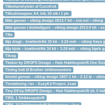
Tilbehørshylster af CocoKnit
Tilbudsmapper, A4, blå, 50 stk./ 1 pk.
tilde genser – viking design 2013-7 kit – xxs-xxl – viking
tilde genser i dobbeltgarn – viking design 2013-5 kit – xx
Tilia
tilja dragt – knøttestrikk 35 kit – 3-24 mdr. – viking frøya 
tilja kjole – knøttestrikk 34 kit – 3-24 mdr. – viking bjørk 
Tilvag
Timber by DROPS Design – Hals Hækleopskrift One Siz
Timing belt til Brother strikkemaskine
timotei genser – viking design 1607-1 kit – 2-12 år – vikin
Tinstøbning i ler – EasyKit Project, 1sæt
Tiny Elf by DROPS Design – Hue Hækleopskrift str. 0 md
TIRIL 1 Strikkeopskrift
TIRIL 10 Strikkeopskrift Høstgenser + hue