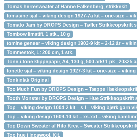
Tomas herresweater af Hanne Falkenberg, strikkekit
tomasine sjal – viking design 1927-7a kit – one-size – vik
Tomato Jam by DROPS Design – Tøfler Strikkeopskrift str
Tombow limstift, 1 stk., 10 g
tomine genser – viking design 1903-9 kit – 2-12 år – viki
Tommestok, L: 200 cm, 1 stk.
Tone-i-tone klippepapir, A4, 130 g, 500 ark/ 1 pk., 20×25 a
tonette sjal – viking design 1927-3 kit – one-size – viking
Tonkinlak Original
Too Much Fun by DROPS Design – Tæppe Hækleopskrif
Tooth Monster by DROPS Design – Hue Strikkeopskrift str
Top – viking design 1004-2 kit – s-l – viking bjørk garn v
Top – viking design 1609-10 kit – xs-xxl – viking bambin
Top Down Sweater af Rito Krea – Sweater Strikkeopskrift
Top hue i Incawool, Kit.