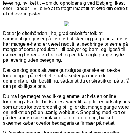
levering, hvilket tit – om du opholder sig ved Esbjerg, Ikast
eller Tønder – vil blive at få fragtfirmaet til at køre din ordre til
et udleveringssted.
Det er jo efterhånden i høj grad enkelt for folk at
sammenligne priser på flere e-butikker, og på grund af dette
har mange e-handler været nødt til at nedbringe priserne på
mange af deres produkter – til babyer og børn, og ligeså til
damer og herrer – en hel del, og endda nogle gange byde
på levering uden beregning.
Det kan dog trods alt være gunstigt at granske en række
forretninger på nettet efter rabatkoder på inden du
gennemfører din bestilling, sådan at du er skråsikker på at få
den prisbilligste pris.
Du må lige meget hvad ikke glemme, at hvis en online
forretning afsætter bedst i test varer til salg for en udsalgspris
som anses for overordentlig billig, er det mange gange være
en indikation på en uærlig webbutik. Shopping med kort er
på den anden side omfavnet af en forordning, hvilket
skærmer køber overfor bedrageriske firmaer på nettet.