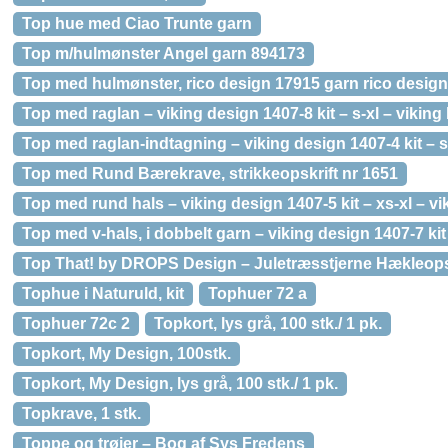
Top hue med Ciao Trunte garn
Top m/hulmønster Angel garn 894173
Top med hulmønster, rico design 17915 garn rico design 
Top med raglan – viking design 1407-8 kit – s-xl – viking
Top med raglan-indtagning – viking design 1407-4 kit – s-
Top med Rund Bærekrave, strikkeopskrift nr 1651
Top med rund hals – viking design 1407-5 kit – xs-xl – vi
Top med v-hals, i dobbelt garn – viking design 1407-7 kit
Top That! by DROPS Design – Juletræsstjerne Hækleops
Tophue i Naturuld, kit
Tophuer 72 a
Tophuer 72c 2
Topkort, lys grå, 100 stk./ 1 pk.
Topkort, My Design, 100stk.
Topkort, My Design, lys grå, 100 stk./ 1 pk.
Topkrave, 1 stk.
Toppe og trøjer – Bog af Sys Fredens