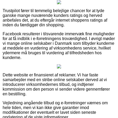
Trustpilot fører til temmelig belejlige chancer for at tyde
ganske mange nuværende kunders ratings og herved
anbefales det, at du eftergår internet shoppens ratings af
inden du færdiggør din shopping.
Facebook resulterer i tilsvarende immervæk fine muligheder
for at få indblik i e-forretningens troværdighed. I øvrigt møder
vi mange online selskaber i Danmark som tilbyder kunderne
at meddele en vurdering af virksomhedens service, hvilket
ydermere må bruges til vurdering af tilfredsheden hos
kunderne.
Dette website er finansieret af reklamer. Vi har faste
samarbejder med en stribe online selskaber derved at vi
introducerer virksomhedernes tilbud, og indtjener
kommission om den person vi sender videre gennemfører
en bestilling.
Vejledning angående tilbud og e-forretninger værnes om
hele tiden, men vi kan ikke give garantier imod
modifikationer der eventuelt er lavet siden seneste
opdatering af de viste informationer.