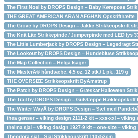
The First Noel by DROPS Design – Baby Kørepose Strikke
THE GREAT AMERICAN ARAN AFGHAN Opskrifthæfte
The Grove by DROPS Design – Jakke Strikkeopskrift str
The Knit Lite Strikkepinde / Jumperpinde med LED lys 3
The Little Lumberjack by DROPS Design – Legedragt Stri
The Lookout by DROPS Design – Hundebluse Strikkeopsk
The Map Collection – Helga Isager
The MasterÂ® håndsæbe, 4,5 oz, 12 stk./ 1 pk., 119 g
THE OVERSIZE Strikkeopskrift ByAmstrup
The Patch by DROPS Design – Græskar Halloween Strik
The Trail by DROPS Design – Gulvtæppe Hækleopskrift
The Winter WayÂ by DROPS Design – Sæt med Pandebån
thea genser – viking design 2111-2 kit – xxs-xxl – viking
thelma sjal – viking design 1927-9 kit – one-size – viking
Theodora sjal – Sjal Strikkeopskrift 110x53cm