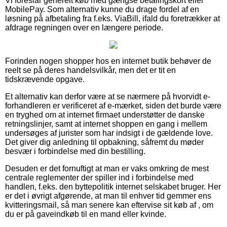
Vi foreslår generelt køb med gængse betalingskort eller
MobilePay. Som alternativ kunne du drage fordel af en
løsning på afbetaling fra f.eks. ViaBill, ifald du foretrækker at
afdrage regningen over en længere periode.
Forinden nogen shopper hos en internet butik behøver de
reelt se på deres handelsvilkår, men det er tit en
tidskrævende opgave.
Et alternativ kan derfor være at se nærmere på hvorvidt e-
forhandleren er verificeret af e-mærket, siden det burde være
en tryghed om at internet firmaet understøtter de danske
retningslinjer, samt at internet shoppen en gang i mellem
undersøges af jurister som har indsigt i de gældende love.
Det giver dig anledning til opbakning, såfremt du møder
besvær i forbindelse med din bestilling.
Desuden er det fornuftigt at man er vaks omkring de mest
centrale reglementer der spiller ind i forbindelse med
handlen, f.eks. den byttepolitik internet selskabet bruger. Her
er det i øvrigt afgørende, at man til enhver tid gemmer ens
kvitteringsmail, så man senere kan eftervise sit køb af , om
du er på gaveindkøb til en mand eller kvinde.