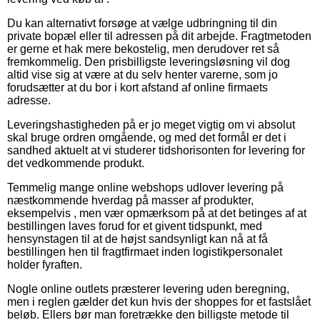
Du kan alternativt forsøge at vælge udbringning til din
private bopæl eller til adressen på dit arbejde. Fragtmetoden
er gerne et hak mere bekostelig, men derudover ret så
fremkommelig. Den prisbilligste leveringsløsning vil dog
altid vise sig at være at du selv henter varerne, som jo
forudsætter at du bor i kort afstand af online firmaets
adresse.
Leveringshastigheden på er jo meget vigtig om vi absolut
skal bruge ordren omgående, og med det formål er det i
sandhed aktuelt at vi studerer tidshorisonten for levering for
det vedkommende produkt.
Temmelig mange online webshops udlover levering på
næstkommende hverdag på masser af produkter,
eksempelvis , men vær opmærksom på at det betinges af at
bestillingen laves forud for et givent tidspunkt, med
hensynstagen til at de højst sandsynligt kan nå at få
bestillingen hen til fragtfirmaet inden logistikpersonalet
holder fyraften.
Nogle online outlets præsterer levering uden beregning,
men i reglen gælder det kun hvis der shoppes for et fastslået
beløb. Ellers bør man foretrække den billigste metode til