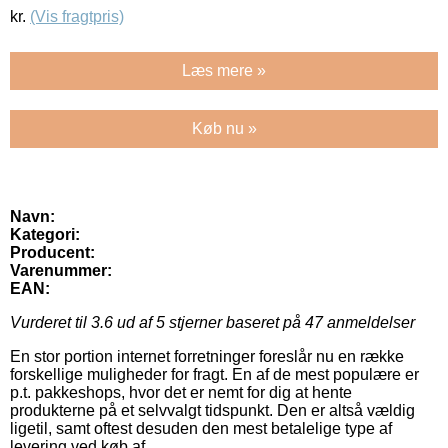
kr.
(Vis fragtpris)
Læs mere »
Køb nu »
Navn:
Kategori:
Producent:
Varenummer:
EAN:
Vurderet til
3.6
ud af 5 stjerner baseret på
47
anmeldelser
En stor portion internet forretninger foreslår nu en række
forskellige muligheder for fragt. En af de mest populære er
p.t. pakkeshops, hvor det er nemt for dig at hente
produkterne på et selvvalgt tidspunkt. Den er altså vældig
ligetil, samt oftest desuden den mest betalelige type af
levering ved køb af .