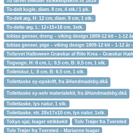
To farvet sweater strikkeopskrift nr 1616
To-delt kugle, diam. 8 cm, 4 stk./ 1 pk.
To-delt æg, H: 12 cm, diam. 9 cm, 1 stk.
To-delte æg, L: 12+15+18 cm, 3stk.
tobias genser, dreng – viking design 1809-12 kit – 1-12 å
tobias genser, pige – viking design 1809-12 kit – 1-12 år 
Tofarvet Halloween Græskar af Rito Krea – Græskar Hæk
Togvogn, H: 8 cm, L: 9,5 cm, B: 6,5 cm, 1 stk.
Toiletskur, L: 8 cm, B: 6,5 cm, 1 stk.
Toilettaske sy-opskrift, fra âHandmadeby.dkâ
Toilettaske sy-selv materialekit, fra âHandmadeby.dkâ
Toilettaske, lys natur, 1 stk.
Toilettaske, str. 28x17x10 cm, lys natur, 1stk.
Tokyo sjal, Isager strikkekit
Tolv Trøjer fra Tversted
Tolv Trøjer fra Tversted – Marianne Isager