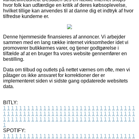
hvor folk kan udfærdige en kritik af deres købsoplevelse,
hvilket tillige kan anvendes til at danne dig et indtryk af hvor
tilfredse kunderne er.
Denne hjemmeside finansieres af annoncer. Vi arbejder
sammen med en lang række internet virksomheder idet vi
promoverer butikkernes varer, og tjener godtgørelse i
tilfælde af at en bruger fra vores website gennemfører en
bestilling.
Data om tilbud og outlets på nettet værnes om ofte, men vi
påtager os ikke ansvaret for korrektioner der er
implementeret siden vi sidste gang opdaterede websitets
data.
BITLY:
1
1
1
1
1
1
1
1
1
1
1
1
1
1
1
1
1
1
1
1
1
1
1
1
1
1
1
1
1
1
1
1
1
1
1
1
1
1
1
1
1
1
1
1
1
1
1
1
1
1
1
1
1
1
1
1
1
1
1
1
1
1
1
1
1
1
1
1
1
1
1
1
1
1
1
1
1
1
1
1
1
1
1
1
1
1
1
1
1
1
1
1
1
1
1
1
1
1
1
1
SPOTIFY:
1
1
1
1
1
1
1
1
1
1
1
1
1
1
1
1
1
1
1
1
1
1
1
1
1
1
1
1
1
1
1
1
1