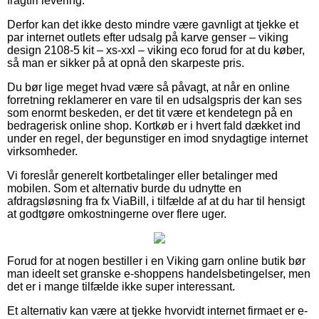
fragtfri levering.
Derfor kan det ikke desto mindre være gavnligt at tjekke et
par internet outlets efter udsalg på karve genser – viking
design 2108-5 kit – xs-xxl – viking eco forud for at du køber,
så man er sikker på at opnå den skarpeste pris.
Du bør lige meget hvad være så påvagt, at når en online
forretning reklamerer en vare til en udsalgspris der kan ses
som enormt beskeden, er det tit være et kendetegn på en
bedragerisk online shop. Kortkøb er i hvert fald dækket ind
under en regel, der begunstiger en imod snydagtige internet
virksomheder.
Vi foreslår generelt kortbetalinger eller betalinger med
mobilen. Som et alternativ burde du udnytte en
afdragsløsning fra fx ViaBill, i tilfælde af at du har til hensigt
at godtgøre omkostningerne over flere uger.
Forud for at nogen bestiller i en Viking garn online butik bør
man ideelt set granske e-shoppens handelsbetingelser, men
det er i mange tilfælde ikke super interessant.
Et alternativ kan være at tjekke hvorvidt internet firmaet er e-