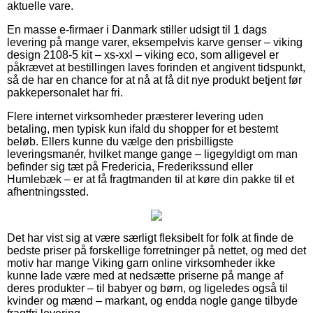
aktuelle vare.
En masse e-firmaer i Danmark stiller udsigt til 1 dags
levering på mange varer, eksempelvis karve genser – viking
design 2108-5 kit – xs-xxl – viking eco, som alligevel er
påkrævet at bestillingen laves forinden et angivent tidspunkt,
så de har en chance for at nå at få dit nye produkt betjent før
pakkepersonalet har fri.
Flere internet virksomheder præsterer levering uden
betaling, men typisk kun ifald du shopper for et bestemt
beløb. Ellers kunne du vælge den prisbilligste
leveringsmanér, hvilket mange gange – ligegyldigt om man
befinder sig tæt på Fredericia, Frederikssund eller
Humlebæk – er at få fragtmanden til at køre din pakke til et
afhentningssted.
Det har vist sig at være særligt fleksibelt for folk at finde de
bedste priser på forskellige forretninger på nettet, og med det
motiv har mange Viking garn online virksomheder ikke
kunne lade være med at nedsætte priserne på mange af
deres produkter – til babyer og børn, og ligeledes også til
kvinder og mænd – markant, og endda nogle gange tilbyde