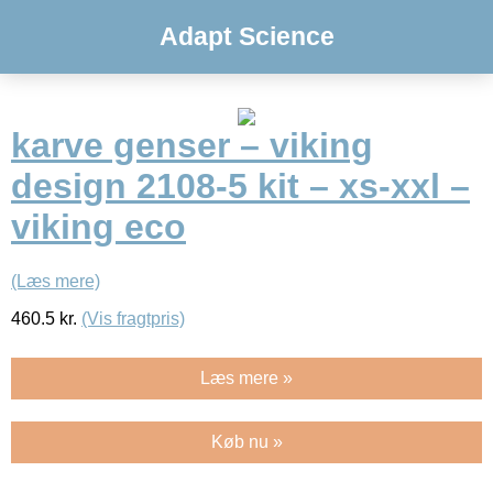
Adapt Science
karve genser – viking
design 2108-5 kit – xs-xxl –
viking eco
(Læs mere)
460.5
kr.
(Vis fragtpris)
Læs mere »
Køb nu »