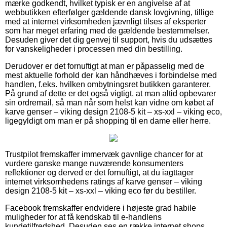
mærke godkendt, hvilket typisk er en angivelse af at
webbutikken efterfølger gældende dansk lovgivning, tillige
med at internet virksomheden jævnligt tilses af eksperter
som har meget erfaring med de gældende bestemmelser.
Desuden giver det dig genvej til support, hvis du udsættes
for vanskeligheder i processen med din bestilling.
Derudover er det fornuftigt at man er påpasselig med de
mest aktuelle forhold der kan håndhæves i forbindelse med
handlen, f.eks. hvilken ombytningsret butikken garanterer.
På grund af dette er det også vigtigt, at man altid opbevarer
sin ordremail, så man når som helst kan vidne om købet af
karve genser – viking design 2108-5 kit – xs-xxl – viking eco,
ligegyldigt om man er på shopping til en dame eller herre.
Trustpilot fremskaffer immervæk gavnlige chancer for at
vurdere ganske mange nuværende konsumenters
reflektioner og derved er det fornuftigt, at du iagttager
internet virksomhedens ratings af karve genser – viking
design 2108-5 kit – xs-xxl – viking eco før du bestiller.
Facebook fremskaffer endvidere i højeste grad habile
muligheder for at få kendskab til e-handlens
kundetilfredshed. Desuden ses en række internet shops