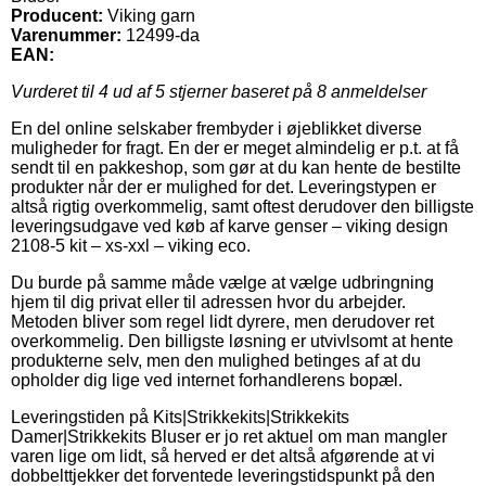
Producent:
Viking garn
Varenummer:
12499-da
EAN:
Vurderet til
4
ud af 5 stjerner baseret på
8
anmeldelser
En del online selskaber frembyder i øjeblikket diverse
muligheder for fragt. En der er meget almindelig er p.t. at få
sendt til en pakkeshop, som gør at du kan hente de bestilte
produkter når der er mulighed for det. Leveringstypen er
altså rigtig overkommelig, samt oftest derudover den billigste
leveringsudgave ved køb af karve genser – viking design
2108-5 kit – xs-xxl – viking eco.
Du burde på samme måde vælge at vælge udbringning
hjem til dig privat eller til adressen hvor du arbejder.
Metoden bliver som regel lidt dyrere, men derudover ret
overkommelig. Den billigste løsning er utvivlsomt at hente
produkterne selv, men den mulighed betinges af at du
opholder dig lige ved internet forhandlerens bopæl.
Leveringstiden på Kits|Strikkekits|Strikkekits
Damer|Strikkekits Bluser er jo ret aktuel om man mangler
varen lige om lidt, så herved er det altså afgørende at vi
dobbelttjekker det forventede leveringstidspunkt på den