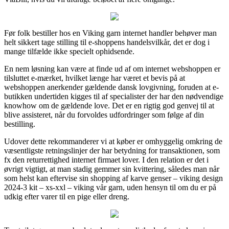
Før folk bestiller hos en Viking garn internet handler behøver man
helt sikkert tage stilling til e-shoppens handelsvilkår, det er dog i
mange tilfælde ikke specielt ophidsende.
En nem løsning kan være at finde ud af om internet webshoppen er
tilsluttet e-mærket, hvilket længe har været et bevis på at
webshoppen anerkender gældende dansk lovgivning, foruden at e-
butikken undertiden kigges til af specialister der har den nødvendige
knowhow om de gældende love. Det er en rigtig god genvej til at
blive assisteret, når du forvoldes udfordringer som følge af din
bestilling.
Udover dette rekommanderer vi at køber er omhyggelig omkring de
væsentligste retningslinjer der har betydning for transaktionen, som
fx den returrettighed internet firmaet lover. I den relation er det i
øvrigt vigtigt, at man stadig gemmer sin kvittering, således man når
som helst kan eftervise sin shopping af karve genser – viking design
2024-3 kit – xs-xxl – viking vår garn, uden hensyn til om du er på
udkig efter varer til en pige eller dreng.