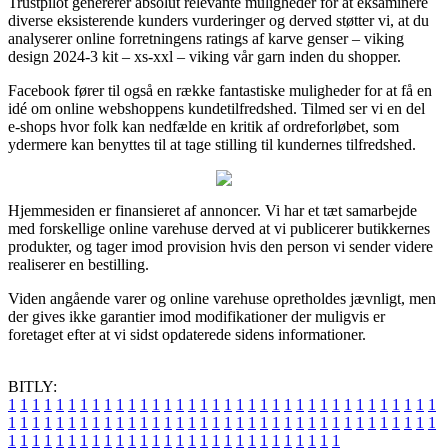
Trustpilot genererer absolut relevante muligheder for at eksaminere
diverse eksisterende kunders vurderinger og derved støtter vi, at du
analyserer online forretningens ratings af karve genser – viking
design 2024-3 kit – xs-xxl – viking vår garn inden du shopper.
Facebook fører til også en række fantastiske muligheder for at få en
idé om online webshoppens kundetilfredshed. Tilmed ser vi en del
e-shops hvor folk kan nedfælde en kritik af ordreforløbet, som
ydermere kan benyttes til at tage stilling til kundernes tilfredshed.
Hjemmesiden er finansieret af annoncer. Vi har et tæt samarbejde
med forskellige online varehuse derved at vi publicerer butikkernes
produkter, og tager imod provision hvis den person vi sender videre
realiserer en bestilling.
Viden angående varer og online varehuse opretholdes jævnligt, men
der gives ikke garantier imod modifikationer der muligvis er
foretaget efter at vi sidst opdaterede sidens informationer.
BITLY:
1
1
1
1
1
1
1
1
1
1
1
1
1
1
1
1
1
1
1
1
1
1
1
1
1
1
1
1
1
1
1
1
1
1
1
1
1
1
1
1
1
1
1
1
1
1
1
1
1
1
1
1
1
1
1
1
1
1
1
1
1
1
1
1
1
1
1
1
1
1
1
1
1
1
1
1
1
1
1
1
1
1
1
1
1
1
1
1
1
1
1
1
1
1
1
1
1
1
1
1