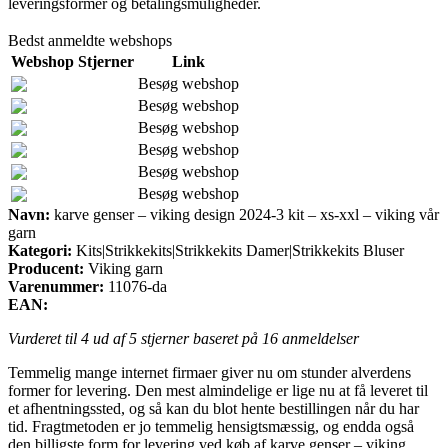
leveringsformer og betalingsmuligheder.
Bedst anmeldte webshops
Webshop
Stjerner
Link
Besøg webshop
Besøg webshop
Besøg webshop
Besøg webshop
Besøg webshop
Besøg webshop
Navn:
karve genser – viking design 2024-3 kit – xs-xxl – viking vår
garn
Kategori:
Kits|Strikkekits|Strikkekits Damer|Strikkekits Bluser
Producent:
Viking garn
Varenummer:
11076-da
EAN:
Vurderet til
4
ud af 5 stjerner baseret på
16
anmeldelser
Temmelig mange internet firmaer giver nu om stunder alverdens
former for levering. Den mest almindelige er lige nu at få leveret til
et afhentningssted, og så kan du blot hente bestillingen når du har
tid. Fragtmetoden er jo temmelig hensigtsmæssig, og endda også
den billigste form for levering ved køb af karve genser – viking