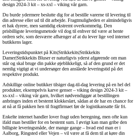
design 2024-3 kit – xs-xxl – viking vår garn.
Du burde ydermere beslutte dig for at bestille varerne til levering til
din adresse eller ud til dit arbejde. Fragtmuligheden er almindeligvis
et hak dyrere, men samtidig ekstremt overkommelig. Den
prisbilligste leveringsmetode vil dog til enhver tid være at hente
ordren selv, som desværre afhænger af at du lever lige ved internet
butikkens lager.
Leveringstidspunktet på Kits|Strikkekits|Strikkekits
Damer|Strikkekits Bluser er naturligvis yderst afgørende om man
står og skal bruge din pakke øjeblikkeligt, så af den grund er det
nemlig vigtigt at vi undersøger den anslåede leveringstid på det
respektive produkt.
Adskillige online butikker tilsiger dag-til-dag levering på en hel del
produkter, eksempelvis karve genser – viking design 2024-3 kit –
xs-xxl – viking vår garn, hvilket nødvendiggør at bestillingen
anbringes inden et bestemt klokkeslæt, sådan at de har en chance for
at nå at få pakken hen til fragtfirmaet før de logistikansatte får fri.
Enkelte internet handler lover fragt uden beregning, men ofte kun
ifald man bestiller for en bestemt sum. I øvrigt kan man gribe den
billigste leveringsmåde, der mange gange – hvad end man er i
Aalborg, Ringsted eller Vejen – vil være at få dem til at køre din