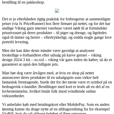
bestilling til en pakkeshop.
Det er jo efterhånden rigtig praktisk for forbrugerne at sammenligne
priser (via fx PriceRunner) hos flere firmaer på nettet, og for det har
utallige Viking garn internet varehuse været nødt til at formindske
prisniveauet på deres produkter – til piger og drenge, og ligeledes
også til damer og herrer – eftertrykkeligt, og endda nogle gange love
portofri levering.
Men det kan ikke desto mindre være gavnligt at analysere
forskellige e-forhandlere efter udsalg på karve genser – viking
design 2024-3 kit – xs-xxl – viking vår garn inden du køber, så du er
garanteret at opnå den billigste pris.
Man bør dog være årvågen med, at hvis en shop på nettet
annoncerer deres produkter til en udsalgspris som virker helt
fantastisk fremragende, burde det for det meste være et symbol på en
bedragerisk e-handler. Bestillinger med kort er trods alt en del af en
lovbestemmelse, hvilket bistår folk imod svindlende online
virksomheder.
Vi anbefaler køb med betalingskort eller MobilePay. Som en anden
løsning kunne du drage nytte af en afdragsordning fra for eksempel
ViaBill, hvis du vil afdrage beløbet af flere omgange.