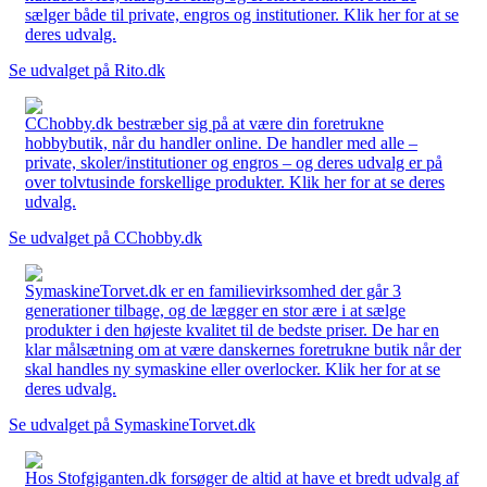
sælger både til private, engros og institutioner. Klik her for at se
deres udvalg.
Se udvalget på Rito.dk
CChobby.dk bestræber sig på at være din foretrukne
hobbybutik, når du handler online. De handler med alle –
private, skoler/institutioner og engros – og deres udvalg er på
over tolvtusinde forskellige produkter. Klik her for at se deres
udvalg.
Se udvalget på CChobby.dk
SymaskineTorvet.dk er en familievirksomhed der går 3
generationer tilbage, og de lægger en stor ære i at sælge
produkter i den højeste kvalitet til de bedste priser. De har en
klar målsætning om at være danskernes foretrukne butik når der
skal handles ny symaskine eller overlocker. Klik her for at se
deres udvalg.
Se udvalget på SymaskineTorvet.dk
Hos Stofgiganten.dk forsøger de altid at have et bredt udvalg af