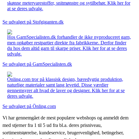
skønne metervarestoffer, snitmønstre og sytilbehør. Klik her for
at se deres udvalg.
Se udvalget på Stofgiganten.dk
Hos GarnSpecialisten.dk forhandler de ikke nyproduceret garn,
men opkøber restpartier direkte fra fabrikkerne. Derfor finder
du hos dem altid garn til skarpe priser. Klik her for at se deres
udvalg.
Se udvalget på GarnSpecialisten.dk
Önling.com tror på klassisk design, bæredygtig produktion,
naturlige materialer samt lang levetid. Disse værdier
gennemsyrer alt hvad de laver og designer. Klik her for at se
deres udvalg.
Se udvalget på Önling.com
Vi har gennemgået de mest populære webshops og anmeldt dem
med stjerner fra 1 til 5 ud fra bl.a. deres prisniveau,
sortimentstørrelse, kundeservice, brugervenlighed, betingelser,