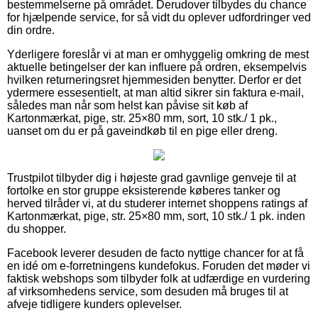
bestemmelserne på området. Derudover tilbydes du chance
for hjælpende service, for så vidt du oplever udfordringer ved
din ordre.
Yderligere foreslår vi at man er omhyggelig omkring de mest
aktuelle betingelser der kan influere på ordren, eksempelvis
hvilken returneringsret hjemmesiden benytter. Derfor er det
ydermere essesentielt, at man altid sikrer sin faktura e-mail,
således man når som helst kan påvise sit køb af
Kartonmærkat, pige, str. 25×80 mm, sort, 10 stk./ 1 pk.,
uanset om du er på gaveindkøb til en pige eller dreng.
Trustpilot tilbyder dig i højeste grad gavnlige genveje til at
fortolke en stor gruppe eksisterende køberes tanker og
herved tilråder vi, at du studerer internet shoppens ratings af
Kartonmærkat, pige, str. 25×80 mm, sort, 10 stk./ 1 pk. inden
du shopper.
Facebook leverer desuden de facto nyttige chancer for at få
en idé om e-forretningens kundefokus. Foruden det møder vi
faktisk webshops som tilbyder folk at udfærdige en vurdering
af virksomhedens service, som desuden må bruges til at
afveje tidligere kunders oplevelser.