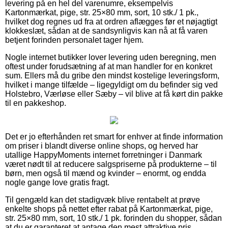
levering på en hel del varenumre, eksempelvis
Kartonmærkat, pige, str. 25×80 mm, sort, 10 stk./ 1 pk.,
hvilket dog regnes ud fra at ordren aflægges før et nøjagtigt
klokkeslæt, sådan at de sandsynligvis kan nå at få varen
betjent forinden personalet tager hjem.
Nogle internet butikker lover levering uden beregning, men
oftest under forudsætning af at man handler for en konkret
sum. Ellers må du gribe den mindst kostelige leveringsform,
hvilket i mange tilfælde – ligegyldigt om du befinder sig ved
Holstebro, Værløse eller Sæby – vil blive at få kørt din pakke
til en pakkeshop.
Det er jo efterhånden ret smart for enhver at finde information
om priser i blandt diverse online shops, og herved har
utallige HappyMoments internet forretninger i Danmark
været nødt til at reducere salgspriserne på produkterne – til
børn, men også til mænd og kvinder – enormt, og endda
nogle gange love gratis fragt.
Til gengæld kan det stadigvæk blive rentabelt at prøve
enkelte shops på nettet efter rabat på Kartonmærkat, pige,
str. 25×80 mm, sort, 10 stk./ 1 pk. forinden du shopper, sådan
at du er garanteret at antage den mest attraktive pris.