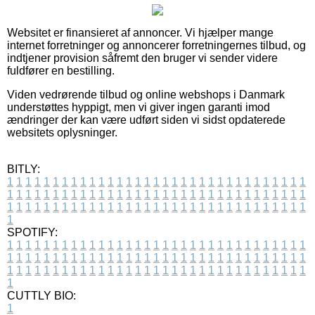
Websitet er finansieret af annoncer. Vi hjælper mange
internet forretninger og annoncerer forretningernes tilbud, og
indtjener provision såfremt den bruger vi sender videre
fuldfører en bestilling.
Viden vedrørende tilbud og online webshops i Danmark
understøttes hyppigt, men vi giver ingen garanti imod
ændringer der kan være udført siden vi sidst opdaterede
websitets oplysninger.
BITLY:
1
1
1
1
1
1
1
1
1
1
1
1
1
1
1
1
1
1
1
1
1
1
1
1
1
1
1
1
1
1
1
1
1
1
1
1
1
1
1
1
1
1
1
1
1
1
1
1
1
1
1
1
1
1
1
1
1
1
1
1
1
1
1
1
1
1
1
1
1
1
1
1
1
1
1
1
1
1
1
1
1
1
1
1
1
1
1
1
1
1
1
1
1
1
1
1
1
1
1
1
SPOTIFY:
1
1
1
1
1
1
1
1
1
1
1
1
1
1
1
1
1
1
1
1
1
1
1
1
1
1
1
1
1
1
1
1
1
1
1
1
1
1
1
1
1
1
1
1
1
1
1
1
1
1
1
1
1
1
1
1
1
1
1
1
1
1
1
1
1
1
1
1
1
1
1
1
1
1
1
1
1
1
1
1
1
1
1
1
1
1
1
1
1
1
1
1
1
1
1
1
1
1
1
1
CUTTLY BIO:
1