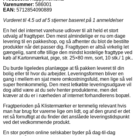
Varenummer:
586001
EAN:
5712854090889
Vurderet til
4.5
ud af 5 stjerner baseret på
1
anmeldelser
En hel del internet varehuse udlover til alt held et stort
udvalg af fragttyper. Den mest almindelige er nu om dage
levering til en pakkeshop, og så afhenter du blot de bestilte
produkter når det passer dig. Fragttypen er altså virkelig let
gængelig, samt ofte tillige den mindst kostelige fragttype ved
køb af Kartonmærkat, pige, str. 25×80 mm, sort, 10 stk./ 1 pk..
Du burde ligeledes planlægge at få pakken leveret til din
bolig eller til hvor du arbejder. Leveringsformen bliver en
gang i mellem en sjat mere omkostningsfuld, men lige så vel
super fremkommelig. Den mest letkøbte leveringsudgave vil
dog altid være at du selv henter produkterne, men det
kræver at du er i nærheden af internet forhandlerens bopæl.
Fragtperioden på Klistermærker er temmelig relevant hvis
man har brug for varerne lige om lidt, og af den grund er det
ret så fornuftigt at du finder det anslåede leveringstidspunkt
ved det vedkommende produkt.
En stor portion online selskaber byder på dag-til-dag