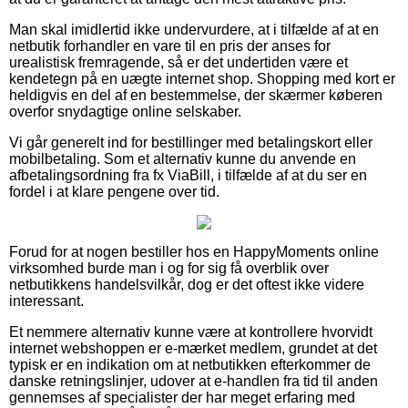
Man skal imidlertid ikke undervurdere, at i tilfælde af at en
netbutik forhandler en vare til en pris der anses for
urealistisk fremragende, så er det undertiden være et
kendetegn på en uægte internet shop. Shopping med kort er
heldigvis en del af en bestemmelse, der skærmer køberen
overfor snydagtige online selskaber.
Vi går generelt ind for bestillinger med betalingskort eller
mobilbetaling. Som et alternativ kunne du anvende en
afbetalingsordning fra fx ViaBill, i tilfælde af at du ser en
fordel i at klare pengene over tid.
Forud for at nogen bestiller hos en HappyMoments online
virksomhed burde man i og for sig få overblik over
netbutikkens handelsvilkår, dog er det oftest ikke videre
interessant.
Et nemmere alternativ kunne være at kontrollere hvorvidt
internet webshoppen er e-mærket medlem, grundet at det
typisk er en indikation om at netbutikken efterkommer de
danske retningslinjer, udover at e-handlen fra tid til anden
gennemses af specialister der har meget erfaring med