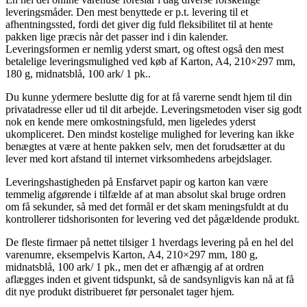
leveringsmåder. Den mest benyttede er p.t. levering til et
afhentningssted, fordi det giver dig fuld fleksibilitet til at hente
pakken lige præcis når det passer ind i din kalender.
Leveringsformen er nemlig yderst smart, og oftest også den mest
betalelige leveringsmulighed ved køb af Karton, A4, 210×297 mm,
180 g, midnatsblå, 100 ark/ 1 pk..
Du kunne ydermere beslutte dig for at få varerne sendt hjem til din
privatadresse eller ud til dit arbejde. Leveringsmetoden viser sig godt
nok en kende mere omkostningsfuld, men ligeledes yderst
ukompliceret. Den mindst kostelige mulighed for levering kan ikke
benægtes at være at hente pakken selv, men det forudsætter at du
lever med kort afstand til internet virksomhedens arbejdslager.
Leveringshastigheden på Ensfarvet papir og karton kan være
temmelig afgørende i tilfælde af at man absolut skal bruge ordren
om få sekunder, så med det formål er det skam meningsfuldt at du
kontrollerer tidshorisonten for levering ved det pågældende produkt.
De fleste firmaer på nettet tilsiger 1 hverdags levering på en hel del
varenumre, eksempelvis Karton, A4, 210×297 mm, 180 g,
midnatsblå, 100 ark/ 1 pk., men det er afhængig af at ordren
aflægges inden et givent tidspunkt, så de sandsynligvis kan nå at få
dit nye produkt distribueret før personalet tager hjem.