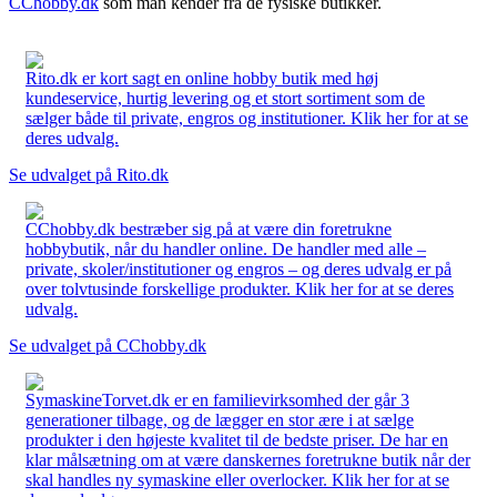
CChobby.dk
som man kender fra de fysiske butikker.
Rito.dk er kort sagt en online hobby butik med høj
kundeservice, hurtig levering og et stort sortiment som de
sælger både til private, engros og institutioner. Klik her for at se
deres udvalg.
Se udvalget på Rito.dk
CChobby.dk bestræber sig på at være din foretrukne
hobbybutik, når du handler online. De handler med alle –
private, skoler/institutioner og engros – og deres udvalg er på
over tolvtusinde forskellige produkter. Klik her for at se deres
udvalg.
Se udvalget på CChobby.dk
SymaskineTorvet.dk er en familievirksomhed der går 3
generationer tilbage, og de lægger en stor ære i at sælge
produkter i den højeste kvalitet til de bedste priser. De har en
klar målsætning om at være danskernes foretrukne butik når der
skal handles ny symaskine eller overlocker. Klik her for at se