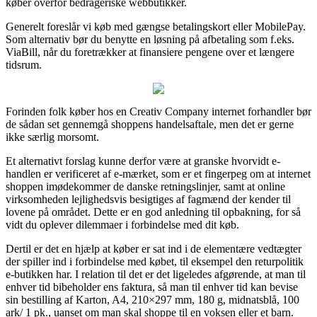
køber overfor bedrageriske webbutikker.
Generelt foreslår vi køb med gængse betalingskort eller MobilePay.
Som alternativ bør du benytte en løsning på afbetaling som f.eks.
ViaBill, når du foretrækker at finansiere pengene over et længere
tidsrum.
Forinden folk køber hos en Creativ Company internet forhandler bør
de sådan set gennemgå shoppens handelsaftale, men det er gerne
ikke særlig morsomt.
Et alternativt forslag kunne derfor være at granske hvorvidt e-
handlen er verificeret af e-mærket, som er et fingerpeg om at internet
shoppen imødekommer de danske retningslinjer, samt at online
virksomheden lejlighedsvis besigtiges af fagmænd der kender til
lovene på området. Dette er en god anledning til opbakning, for så
vidt du oplever dilemmaer i forbindelse med dit køb.
Dertil er det en hjælp at køber er sat ind i de elementære vedtægter
der spiller ind i forbindelse med købet, til eksempel den returpolitik
e-butikken har. I relation til det er det ligeledes afgørende, at man til
enhver tid bibeholder ens faktura, så man til enhver tid kan bevise
sin bestilling af Karton, A4, 210×297 mm, 180 g, midnatsblå, 100
ark/ 1 pk., uanset om man skal shoppe til en voksen eller et barn.