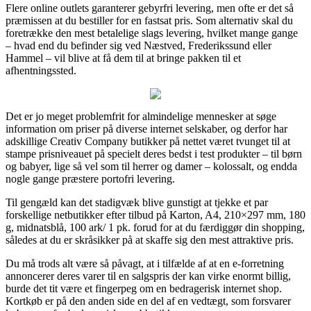
Flere online outlets garanterer gebyrfri levering, men ofte er det så
præmissen at du bestiller for en fastsat pris. Som alternativ skal du
foretrække den mest betalelige slags levering, hvilket mange gange
– hvad end du befinder sig ved Næstved, Frederikssund eller
Hammel – vil blive at få dem til at bringe pakken til et
afhentningssted.
Det er jo meget problemfrit for almindelige mennesker at søge
information om priser på diverse internet selskaber, og derfor har
adskillige Creativ Company butikker på nettet været tvunget til at
stampe prisniveauet på specielt deres bedst i test produkter – til børn
og babyer, lige så vel som til herrer og damer – kolossalt, og endda
nogle gange præstere portofri levering.
Til gengæld kan det stadigvæk blive gunstigt at tjekke et par
forskellige netbutikker efter tilbud på Karton, A4, 210×297 mm, 180
g, midnatsblå, 100 ark/ 1 pk. forud for at du færdiggør din shopping,
således at du er skråsikker på at skaffe sig den mest attraktive pris.
Du må trods alt være så påvagt, at i tilfælde af at en e-forretning
annoncerer deres varer til en salgspris der kan virke enormt billig,
burde det tit være et fingerpeg om en bedragerisk internet shop.
Kortkøb er på den anden side en del af en vedtægt, som forsvarer