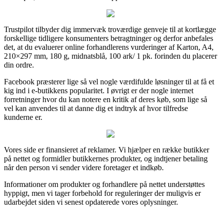
Trustpilot tilbyder dig immervæk troværdige genveje til at kortlægge
forskellige tidligere konsumenters betragtninger og derfor anbefales
det, at du evaluerer online forhandlerens vurderinger af Karton, A4,
210×297 mm, 180 g, midnatsblå, 100 ark/ 1 pk. forinden du placerer
din ordre.
Facebook præsterer lige så vel nogle værdifulde løsninger til at få et
kig ind i e-butikkens popularitet. I øvrigt er der nogle internet
forretninger hvor du kan notere en kritik af deres køb, som lige så
vel kan anvendes til at danne dig et indtryk af hvor tilfredse
kunderne er.
Vores side er finansieret af reklamer. Vi hjælper en række butikker
på nettet og formidler butikkernes produkter, og indtjener betaling
når den person vi sender videre foretager et indkøb.
Informationer om produkter og forhandlere på nettet understøttes
hyppigt, men vi tager forbehold for reguleringer der muligvis er
udarbejdet siden vi senest opdaterede vores oplysninger.