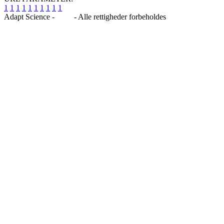
1
1
1
1
1
1
1
1
1
1
Adapt Science -
Blog
- Alle rettigheder forbeholdes