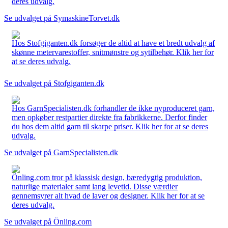
deres udvalg.
Se udvalget på SymaskineTorvet.dk
Hos Stofgiganten.dk forsøger de altid at have et bredt udvalg af
skønne metervarestoffer, snitmønstre og sytilbehør. Klik her for
at se deres udvalg.
Se udvalget på Stofgiganten.dk
Hos GarnSpecialisten.dk forhandler de ikke nyproduceret garn,
men opkøber restpartier direkte fra fabrikkerne. Derfor finder
du hos dem altid garn til skarpe priser. Klik her for at se deres
udvalg.
Se udvalget på GarnSpecialisten.dk
Önling.com tror på klassisk design, bæredygtig produktion,
naturlige materialer samt lang levetid. Disse værdier
gennemsyrer alt hvad de laver og designer. Klik her for at se
deres udvalg.
Se udvalget på Önling.com