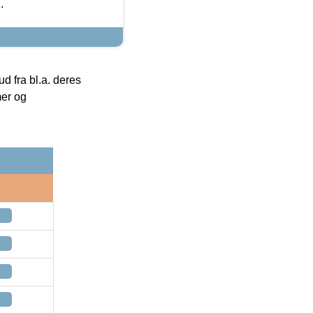
.
 fra bl.a. deres
mer og