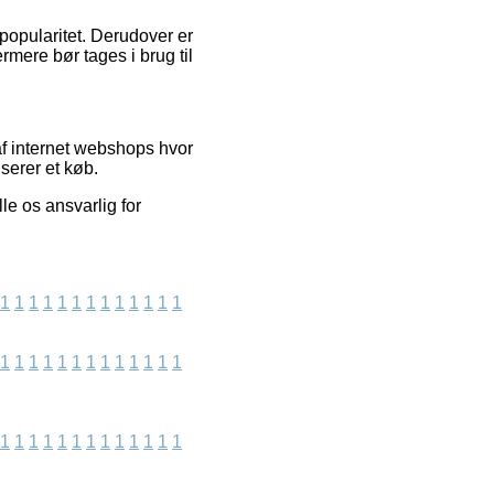
 popularitet. Derudover er
ermere bør tages i brug til
af internet webshops hvor
serer et køb.
e os ansvarlig for
1
1
1
1
1
1
1
1
1
1
1
1
1
1
1
1
1
1
1
1
1
1
1
1
1
1
1
1
1
1
1
1
1
1
1
1
1
1
1