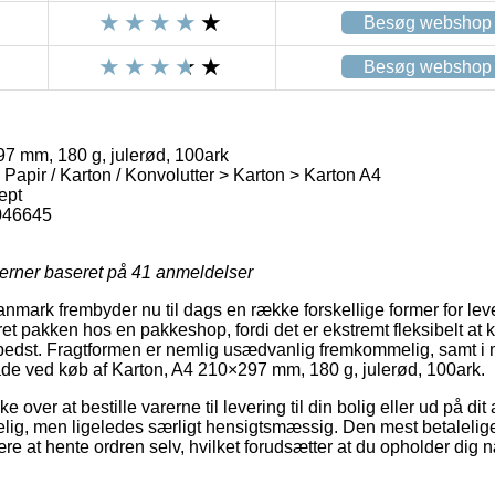
Besøg webshop
Besøg webshop
7 mm, 180 g, julerød, 100ark
 Papir / Karton / Konvolutter > Karton > Karton A4
ept
046645
jerner baseret på
41
anmeldelser
ark frembyder nu til dags en række forskellige former for lever
eret pakken hos en pakkeshop, fordi det er ekstremt fleksibelt at
 bedst. Fragtformen er nemlig usædvanlig fremkommelig, samt i 
åde ved køb af Karton, A4 210×297 mm, 180 g, julerød, 100ark.
over at bestille varerne til levering til din bolig eller ud på di
telig, men ligeledes særligt hensigtsmæssig. Den mest betalelig
 være at hente ordren selv, hvilket forudsætter at du opholder dig