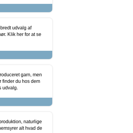
 bredt udvalg af
r. Klik her for at se
produceret garn, men
or finder du hos dem
es udvalg.
roduktion, naturlige
nemsyrer alt hvad de