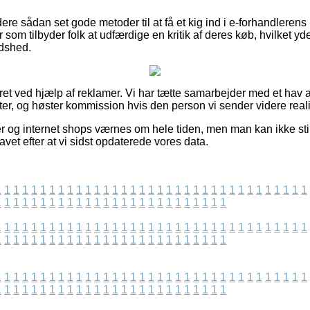
re sådan set gode metoder til at få et kig ind i e-forhandlerens
r som tilbyder folk at udfærdige en kritik af deres køb, hvilket yd
edshed.
eret ved hjælp af reklamer. Vi har tætte samarbejder med et hav 
ter, og høster kommission hvis den person vi sender videre reali
 og internet shops værnes om hele tiden, men man kan ikke still
lavet efter at vi sidst opdaterede vores data.
1
1
1
1
1
1
1
1
1
1
1
1
1
1
1
1
1
1
1
1
1
1
1
1
1
1
1
1
1
1
1
1
1
1
1
1
1
1
1
1
1
1
1
1
1
1
1
1
1
1
1
1
1
1
1
1
1
1
1
1
1
1
1
1
1
1
1
1
1
1
1
1
1
1
1
1
1
1
1
1
1
1
1
1
1
1
1
1
1
1
1
1
1
1
1
1
1
1
1
1
1
1
1
1
1
1
1
1
1
1
1
1
1
1
1
1
1
1
1
1
1
1
1
1
1
1
1
1
1
1
1
1
1
1
1
1
1
1
1
1
1
1
1
1
1
1
1
1
1
1
1
1
1
1
1
1
1
1
1
1
1
1
1
1
1
1
1
1
1
1
1
1
1
1
1
1
1
1
1
1
1
1
1