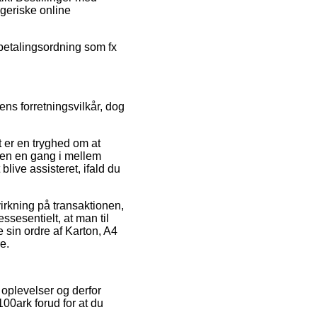
ageriske online
fbetalingsordning som fx
s forretningsvilkår, dog
 er en tryghed om at
ppen en gang i mellem
live assisteret, ifald du
virkning på transaktionen,
sesentielt, at man til
 sin ordre af Karton, A4
e.
 oplevelser og derfor
100ark forud for at du