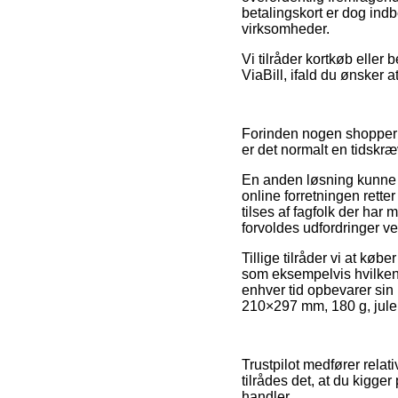
betalingskort er dog indb
virksomheder.
Vi tilråder kortkøb eller
ViaBill, ifald du ønsker
Forinden nogen shopper 
er det normalt en tidsk
En anden løsning kunne v
online forretningen rette
tilses af fagfolk der har
forvoldes udfordringer ve
Tillige tilråder vi at kø
som eksempelvis hvilken 
enhver tid opbevarer sin
210×297 mm, 180 g, juler
Trustpilot medfører relat
tilrådes det, at du kigge
handler.