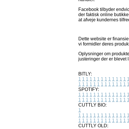
Facebook tilbyder endvide
der faktisk online butikke
at afveje kundernes tilfr
Dette website er finansi
vi formidler deres produk
Oplysninger om produkter
justeringer der er blevet 
BITLY:
1
1
1
1
1
1
1
1
1
1
1
1
1
1
1
1
1
1
1
1
1
1
1
1
1
1
SPOTIFY:
1
1
1
1
1
1
1
1
1
1
1
1
1
1
1
1
1
1
1
1
1
1
1
1
1
1
CUTTLY BIO:
1
1
1
1
1
1
1
1
1
1
1
1
1
1
1
1
1
1
1
1
1
1
1
1
1
1
1
CUTTLY OLD: