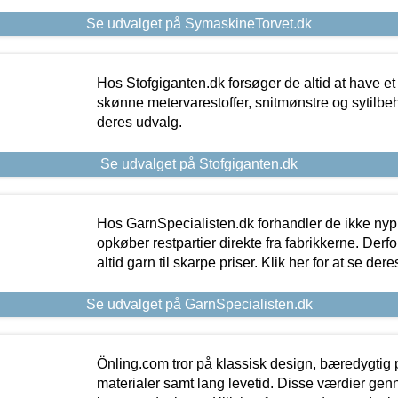
Se udvalget på SymaskineTorvet.dk
Hos Stofgiganten.dk forsøger de altid at have et
skønne metervarestoffer, snitmønstre og sytilbehø
deres udvalg.
Se udvalget på Stofgiganten.dk
Hos GarnSpecialisten.dk forhandler de ikke ny
opkøber restpartier direkte fra fabrikkerne. Derf
altid garn til skarpe priser. Klik her for at se der
Se udvalget på GarnSpecialisten.dk
Önling.com tror på klassisk design, bæredygtig p
materialer samt lang levetid. Disse værdier gen