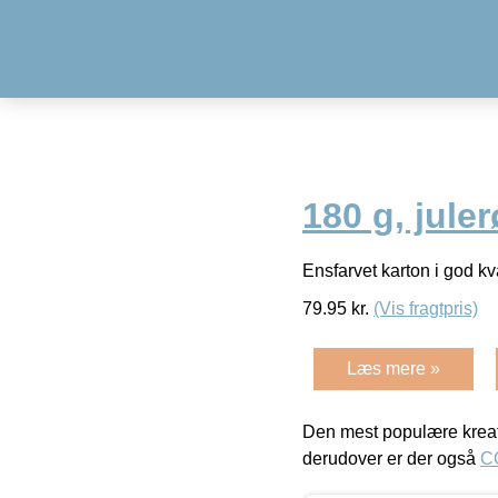
180 g, jule
Ensfarvet karton i god kv
79.95
kr.
(Vis fragtpris)
Læs mere »
Den mest populære kreat
derudover er der også
C