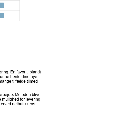
ing. En favorit iblandt
 kunne hente dine nye
mange tilfælde tilmed
t arbejde. Metoden bliver
e mulighed for levering
 nærved netbutikkens