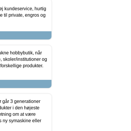
øj kundeservice, hurtig
 til private, engros og
ukne hobbybutik, når
 skoler/institutioner og
forskellige produkter.
 går 3 generationer
dukter i den højeste
sætning om at være
s ny symaskine eller