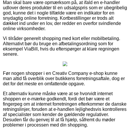
Man skal bare være opmærksom på, at ifald en e-handler
udlover deres produkter til en udsalgspris som er ubegribelig
god, kunne det i nogle tilfælde være en indikator for en
snydagtig online forretning. Kortbestillinger er trods alt
dækket ind under en lov, der redder en overfor svindlende
online virksomheder.
Vi tilråder generelt shopping med kort eller mobilbetaling.
Alternativt bør du bruge en afbetalingsordning som for
eksempel ViaBill, hvis du efterspørger at klare regningen
senere.
Før nogen shopper i en Creativ Company e-shop kunne
man altid få overblik over butikkens forretningsaftale, dog er
det for det meste en omfattende opgave.
Et alternativ kunne måske være at se hvorvidt internet
shoppen er e-mærke godkendt, fordi det bør være et
fingerpeg om at internet forretningen efterkommer de danske
retningslinjer, foruden at e-handlen lejlighedsvis kontrolleres
af specialister som kender de gældende regulativer.
Desuden får du genvej til at få hjælp, såfremt du møder
problemer i processen med din shopping.