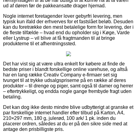
hensynstagen til at de har udsigt til at kunne nå at få varen
ud af døren før de pakkeansatte drager hjemad.
Nogle internet foretagender lover gebyrfri levering, men
typisk kun ifald der erhverves for et fastslået beløb. Desuden
kan du foretrække den mest betalelige form for levering, der i
de fleste tilfælde – hvad end du opholder sig i Køge, Varde
eller Lystrup – vil blive at få fragtmanden til at bringe
produkterne til et afhentningssted.
Det har vist sig at være ultra enkelt for købere at finde de
bedste priser i blandt forskellige online varehuse, og altså
har en lang række Creativ Company e-firmaer set sig
tvunget til at trykke udsalgspriserne på en række af deres
produkter – til drenge og piger, samt også til damer og herrer
– eftertrykkeligt, og endda nogle gange frembyde fragt uden
betaling.
Det kan dog ikke desto mindre blive udbytterigt at granske et
par forskellige internet handler efter tilbud på Karton, A4,
210×297 mm, 180 g, julerød, 100 ark/ 1 pk. inden du
placerer ordren, således at du er på den sikre side med at
antage den prisbilligste pris.