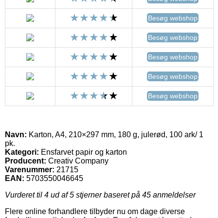
Besøg webshop
Besøg webshop
Besøg webshop
Besøg webshop
Besøg webshop
Navn:
Karton, A4, 210×297 mm, 180 g, julerød, 100 ark/ 1
pk.
Kategori:
Ensfarvet papir og karton
Producent:
Creativ Company
Varenummer:
21715
EAN:
5703550046645
Vurderet til
4
ud af 5 stjerner baseret på
45
anmeldelser
Flere online forhandlere tilbyder nu om dage diverse