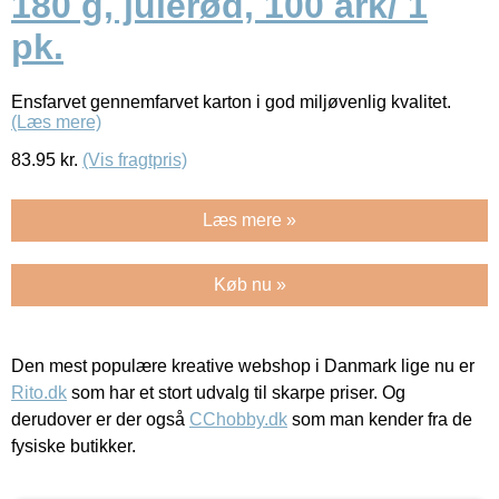
180 g, julerød, 100 ark/ 1
pk.
Ensfarvet gennemfarvet karton i god miljøvenlig kvalitet.
(Læs mere)
83.95
kr.
(Vis fragtpris)
Læs mere »
Køb nu »
Den mest populære kreative webshop i Danmark lige nu er
Rito.dk
som har et stort udvalg til skarpe priser. Og
derudover er der også
CChobby.dk
som man kender fra de
fysiske butikker.