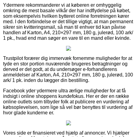
Ydermere rekommanderer vi at køberen er omhyggelig
omkring de mest basale vilkår der har indflydelse på købet,
som eksempelvis hvilken bytteret online forretningen kører
med. I den forbindelse er det tillige vigtigt, at man permanent
sikrer sin kvitteringsmail, så man til enhver tid kan påvise
handlen af Karton, A4, 210×297 mm, 180 g, julerød, 100 ark/
1 pk., hvad end man søger en vare til en mand eller kvinde.
Trustpilot forærer dig immervæk fornemme muligheder for at
tyde en stor portion nuværende brugeres betragtninger og
derved er det godt, at du undersøger e-forhandlerens
anmeldelser af Karton, A4, 210×297 mm, 180 g, julerød, 100
ark/ 1 pk. inden du lægger din bestilling.
Facebook yder ydermere ultra ærlige muligheder for at få
indsigt i online shoppens kundefokus. Her er der en række
online outlets som tilbyder folk at publicere en vurdering af
købsoplevelsen, som lige så vel bør benyttes til vurdering af
hvor glade kunderne er.
Vores side er finansieret ved hjælp af annoncer. Vi hjælper