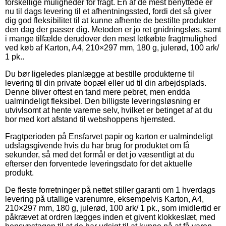
forskellige muligheder for fragt. En af de mest benyttede er
nu til dags levering til et afhentningssted, fordi det så giver
dig god fleksibilitet til at kunne afhente de bestilte produkter
den dag der passer dig. Metoden er jo ret gnidningsløs, samt
i mange tilfælde derudover den mest letkøbte fragtmulighed
ved køb af Karton, A4, 210×297 mm, 180 g, julerød, 100 ark/
1 pk..
Du bør ligeledes planlægge at bestille produkterne til
levering til din private bopæl eller ud til din arbejdsplads.
Denne bliver oftest en tand mere pebret, men endda
ualmindeligt fleksibel. Den billigste leveringsløsning er
utvivlsomt at hente varerne selv, hvilket er betinget af at du
bor med kort afstand til webshoppens hjemsted.
Fragtperioden på Ensfarvet papir og karton er ualmindeligt
udslagsgivende hvis du har brug for produktet om få
sekunder, så med det formål er det jo væsentligt at du
efterser den forventede leveringsdato for det aktuelle
produkt.
De fleste forretninger på nettet stiller garanti om 1 hverdags
levering på utallige varenumre, eksempelvis Karton, A4,
210×297 mm, 180 g, julerød, 100 ark/ 1 pk., som imidlertid er
påkrævet at ordren lægges inden et givent klokkeslæt, med