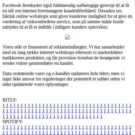
Facebook frembyder også fuldstændig uafhængige genveje til at få
en idé om internet forretningens kundetilfredshed. Desuden ses
faktisk online webshops som giver kunderne mulighed for at give en
vurdering af virksomhedens service, som på samme måde burde
udnyttes til at få et indblik i tidligere kunders oplevelser.
Vores side er finansieret af reklameindtægter. Vi har samarbejder
med en lang række internet webshops eftersom vi markedsfører
butikkernes produkter, og får provision forudsat de besøgende vi
sender videre gennemfører en handel.
Data vedrørende varer og e-handler opdateres hele tiden, men vi
tager ikke ansvar for reguleringer der potentielt er udført siden vi
sidst opdaterede vores oplysninger.
BITLY:
1
1
1
1
1
1
1
1
1
1
1
1
1
1
1
1
1
1
1
1
1
1
1
1
1
1
1
1
1
1
1
1
1
1
1
1
1
1
1
1
1
1
1
1
1
1
1
1
1
1
1
1
1
1
1
1
1
1
1
1
1
1
1
1
1
1
1
1
1
1
1
1
1
1
1
1
1
1
1
1
1
1
1
1
1
1
1
1
1
1
1
1
1
1
1
1
1
1
1
1
SPOTIFY:
1
1
1
1
1
1
1
1
1
1
1
1
1
1
1
1
1
1
1
1
1
1
1
1
1
1
1
1
1
1
1
1
1
1
1
1
1
1
1
1
1
1
1
1
1
1
1
1
1
1
1
1
1
1
1
1
1
1
1
1
1
1
1
1
1
1
1
1
1
1
1
1