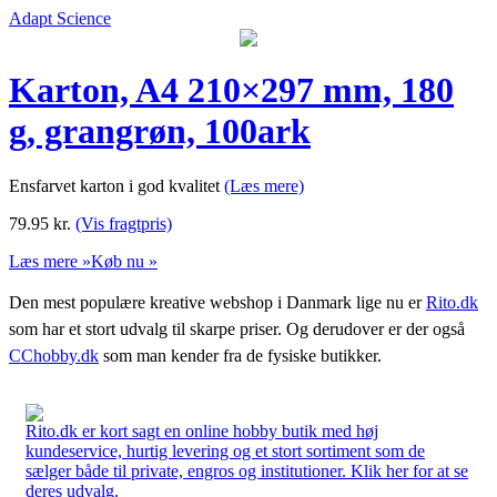
Adapt Science
Karton, A4 210×297 mm, 180
g, grangrøn, 100ark
Ensfarvet karton i god kvalitet
(Læs mere)
79.95
kr.
(Vis fragtpris)
Læs mere »
Køb nu »
Den mest populære kreative webshop i Danmark lige nu er
Rito.dk
som har et stort udvalg til skarpe priser. Og derudover er der også
CChobby.dk
som man kender fra de fysiske butikker.
Rito.dk er kort sagt en online hobby butik med høj
kundeservice, hurtig levering og et stort sortiment som de
sælger både til private, engros og institutioner. Klik her for at se
deres udvalg.