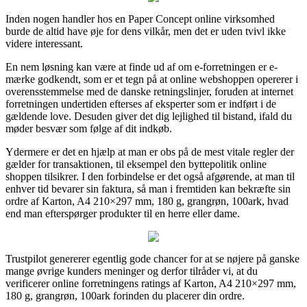
Inden nogen handler hos en Paper Concept online virksomhed
burde de altid have øje for dens vilkår, men det er uden tvivl ikke
videre interessant.
En nem løsning kan være at finde ud af om e-forretningen er e-
mærke godkendt, som er et tegn på at online webshoppen opererer i
overensstemmelse med de danske retningslinjer, foruden at internet
forretningen undertiden efterses af eksperter som er indført i de
gældende love. Desuden giver det dig lejlighed til bistand, ifald du
møder besvær som følge af dit indkøb.
Ydermere er det en hjælp at man er obs på de mest vitale regler der
gælder for transaktionen, til eksempel den byttepolitik online
shoppen tilsikrer. I den forbindelse er det også afgørende, at man til
enhver tid bevarer sin faktura, så man i fremtiden kan bekræfte sin
ordre af Karton, A4 210×297 mm, 180 g, grangrøn, 100ark, hvad
end man efterspørger produkter til en herre eller dame.
Trustpilot genererer egentlig gode chancer for at se nøjere på ganske
mange øvrige kunders meninger og derfor tilråder vi, at du
verificerer online forretningens ratings af Karton, A4 210×297 mm,
180 g, grangrøn, 100ark forinden du placerer din ordre.