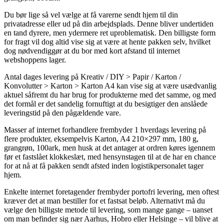
Du bør lige så vel vælge at få varerne sendt hjem til din
privatadresse eller ud på din arbejdsplads. Denne bliver undertiden
en tand dyrere, men ydermere ret uproblematisk. Den billigste form
for fragt vil dog altid vise sig at være at hente pakken selv, hvilket
dog nødvendiggør at du bor med kort afstand til internet
webshoppens lager.
Antal dages levering på Kreativ / DIY > Papir / Karton /
Konvolutter > Karton > Karton A4 kan vise sig at være usædvanlig
aktuel såfremt du har brug for produkterne med det samme, og med
det formål er det sandelig fornuftigt at du besigtiger den anslåede
leveringstid på den pågældende vare.
Masser af internet forhandlere frembyder 1 hverdags levering på
flere produkter, eksempelvis Karton, A4 210×297 mm, 180 g,
grangrøn, 100ark, men husk at det antager at ordren køres igennem
før et fastslået klokkeslæt, med hensynstagen til at de har en chance
for at nå at få pakken sendt afsted inden logistikpersonalet tager
hjem.
Enkelte internet foretagender frembyder portofri levering, men oftest
kræver det at man bestiller for et fastsat beløb. Alternativt må du
vælge den billigste metode til levering, som mange gange – uanset
om man befinder sig nær Aarhus, Hobro eller Helsinge – vil blive at