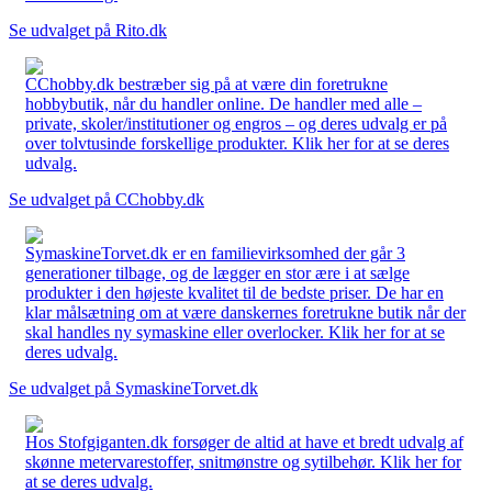
Se udvalget på Rito.dk
CChobby.dk bestræber sig på at være din foretrukne
hobbybutik, når du handler online. De handler med alle –
private, skoler/institutioner og engros – og deres udvalg er på
over tolvtusinde forskellige produkter. Klik her for at se deres
udvalg.
Se udvalget på CChobby.dk
SymaskineTorvet.dk er en familievirksomhed der går 3
generationer tilbage, og de lægger en stor ære i at sælge
produkter i den højeste kvalitet til de bedste priser. De har en
klar målsætning om at være danskernes foretrukne butik når der
skal handles ny symaskine eller overlocker. Klik her for at se
deres udvalg.
Se udvalget på SymaskineTorvet.dk
Hos Stofgiganten.dk forsøger de altid at have et bredt udvalg af
skønne metervarestoffer, snitmønstre og sytilbehør. Klik her for
at se deres udvalg.