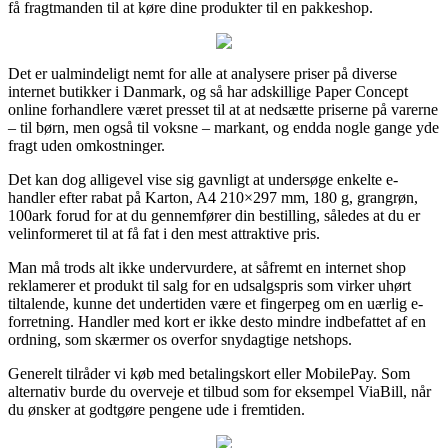
få fragtmanden til at køre dine produkter til en pakkeshop.
Det er ualmindeligt nemt for alle at analysere priser på diverse
internet butikker i Danmark, og så har adskillige Paper Concept
online forhandlere været presset til at at nedsætte priserne på varerne
– til børn, men også til voksne – markant, og endda nogle gange yde
fragt uden omkostninger.
Det kan dog alligevel vise sig gavnligt at undersøge enkelte e-
handler efter rabat på Karton, A4 210×297 mm, 180 g, grangrøn,
100ark forud for at du gennemfører din bestilling, således at du er
velinformeret til at få fat i den mest attraktive pris.
Man må trods alt ikke undervurdere, at såfremt en internet shop
reklamerer et produkt til salg for en udsalgspris som virker uhørt
tiltalende, kunne det undertiden være et fingerpeg om en uærlig e-
forretning. Handler med kort er ikke desto mindre indbefattet af en
ordning, som skærmer os overfor snydagtige netshops.
Generelt tilråder vi køb med betalingskort eller MobilePay. Som
alternativ burde du overveje et tilbud som for eksempel ViaBill, når
du ønsker at godtgøre pengene ude i fremtiden.