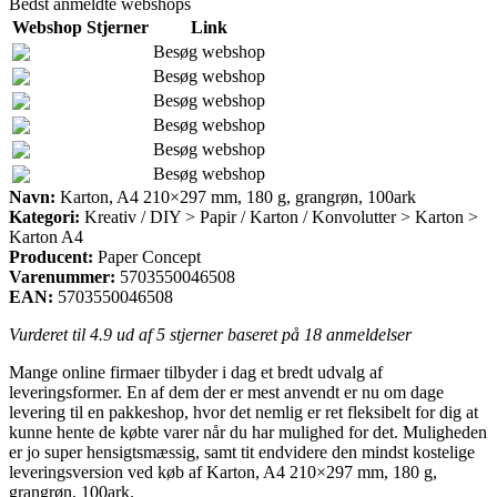
Bedst anmeldte webshops
Webshop
Stjerner
Link
Besøg webshop
Besøg webshop
Besøg webshop
Besøg webshop
Besøg webshop
Besøg webshop
Navn:
Karton, A4 210×297 mm, 180 g, grangrøn, 100ark
Kategori:
Kreativ / DIY > Papir / Karton / Konvolutter > Karton >
Karton A4
Producent:
Paper Concept
Varenummer:
5703550046508
EAN:
5703550046508
Vurderet til
4.9
ud af 5 stjerner baseret på
18
anmeldelser
Mange online firmaer tilbyder i dag et bredt udvalg af
leveringsformer. En af dem der er mest anvendt er nu om dage
levering til en pakkeshop, hvor det nemlig er ret fleksibelt for dig at
kunne hente de købte varer når du har mulighed for det. Muligheden
er jo super hensigtsmæssig, samt tit endvidere den mindst kostelige
leveringsversion ved køb af Karton, A4 210×297 mm, 180 g,
grangrøn, 100ark.