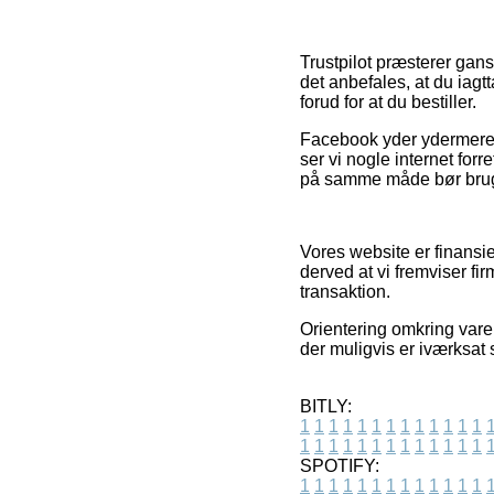
Trustpilot præsterer gans
det anbefales, at du iagt
forud for at du bestiller.
Facebook yder ydermere fu
ser vi nogle internet for
på samme måde bør bruges
Vores website er finansi
derved at vi fremviser fi
transaktion.
Orientering omkring varer 
der muligvis er iværksat 
BITLY:
1
1
1
1
1
1
1
1
1
1
1
1
1
1
1
1
1
1
1
1
1
1
1
1
1
1
SPOTIFY:
1
1
1
1
1
1
1
1
1
1
1
1
1