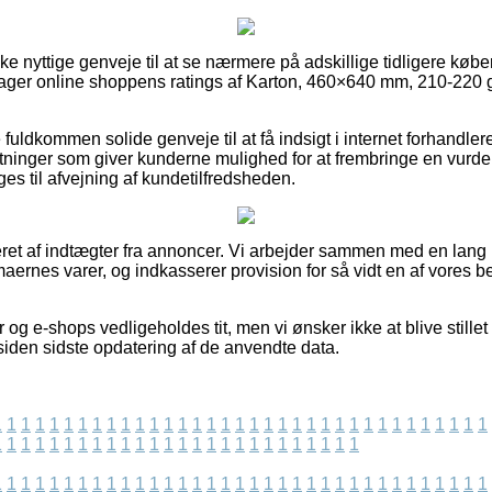
ke nyttige genveje til at se nærmere på adskillige tidligere købe
tager online shoppens ratings af Karton, 460×640 mm, 210-220 g, 
ldkommen solide genveje til at få indsigt i internet forhandlere
retninger som giver kunderne mulighed for at frembringe en vurde
 til afvejning af kundetilfredsheden.
eret af indtægter fra annoncer. Vi arbejder sammen med en lang
rmaernes varer, og indkasserer provision for så vidt en af vores 
og e-shops vedligeholdes tit, men vi ønsker ikke at blive stillet 
siden sidste opdatering af de anvendte data.
1
1
1
1
1
1
1
1
1
1
1
1
1
1
1
1
1
1
1
1
1
1
1
1
1
1
1
1
1
1
1
1
1
1
1
1
1
1
1
1
1
1
1
1
1
1
1
1
1
1
1
1
1
1
1
1
1
1
1
1
1
1
1
1
1
1
1
1
1
1
1
1
1
1
1
1
1
1
1
1
1
1
1
1
1
1
1
1
1
1
1
1
1
1
1
1