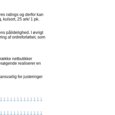
res ratings og derfor kan
kulsort, 25 ark/ 1 pk.
ns pålidelighed. I øvrigt
ring af ordreforløbet, som
 række netbutikker
besøgende realiserer en
ansvarlig for justeringer
1
1
1
1
1
1
1
1
1
1
1
1
1
1
1
1
1
1
1
1
1
1
1
1
1
1