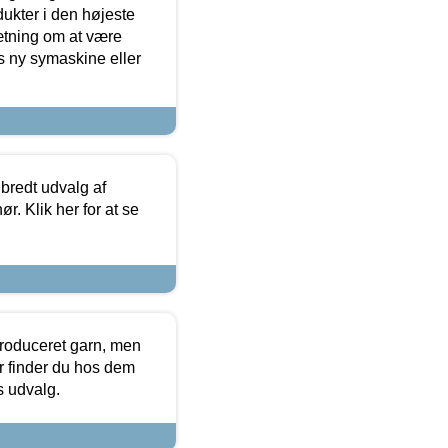
dukter i den højeste
sætning om at være
s ny symaskine eller
 bredt udvalg af
r. Klik her for at se
produceret garn, men
or finder du hos dem
es udvalg.