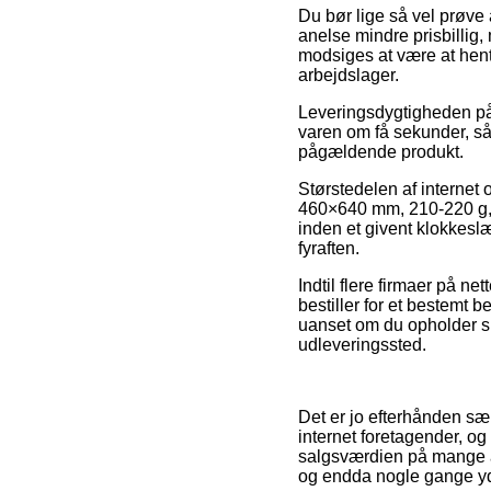
Du bør lige så vel prøve a
anelse mindre prisbillig,
modsiges at være at hent
arbejdslager.
Leveringsdygtigheden på E
varen om få sekunder, så 
pågældende produkt.
Størstedelen af internet 
460×640 mm, 210-220 g, k
inden et givent klokkeslæ
fyraften.
Indtil flere firmaer på n
bestiller for et bestemt 
uanset om du opholder sig
udleveringssted.
Det er jo efterhånden sær
internet foretagender, og 
salgsværdien på mange af
og endda nogle gange yd