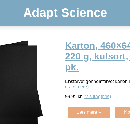
Adapt Science
Karton, 460×6
220 g, kulsort,
pk.
Ensfarvet gennemfarvet karton i 
(Læs mere)
99.95
kr.
(Vis fragtpris)
Læs mere »
Kø