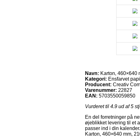
Navn:
Karton, 460×640 mm
Kategori:
Ensfarvet papi
Producent:
Creativ Co
Varenummer:
22827
EAN:
5703550059850
Vurderet til
4.9
ud af 5 st
En del forretninger på n
øjeblikket levering til e
passer ind i din kalender.
Karton, 460×640 mm, 210-