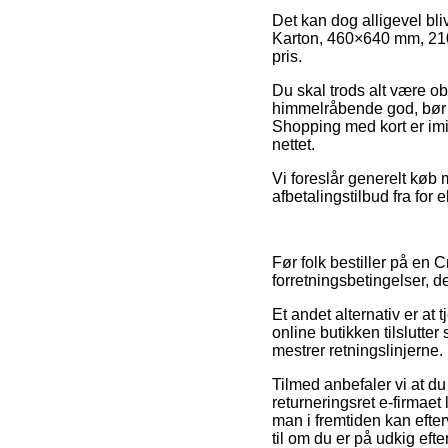
Det kan dog alligevel bl
Karton, 460×640 mm, 210-2
pris.
Du skal trods alt være obs 
himmelråbende god, bør d
Shopping med kort er imid
nettet.
Vi foreslår generelt køb
afbetalingstilbud fra for 
Før folk bestiller på en 
forretningsbetingelser, 
Et andet alternativ er at 
online butikken tilslutt
mestrer retningslinjerne.
Tilmed anbefaler vi at du
returneringsret e-firmaet
man i fremtiden kan efter
til om du er på udkig efte