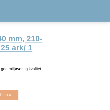
40 mm, 210-
 25 ark/ 1
god miljøvenlig kvalitet.
b nu »