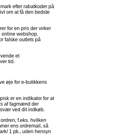
mark efter rabatkoder på
vivl om at få den bedste
rer for en pris der virker
sk online webshop.
r falske outlets på
nvende et
ver tid.
ve øje for e-butikkens
pisk er en indikator for at
res af fagmænd der
esvær ved dit indkøb.
ordren, f.eks. hvilken
emmer ens ordremail, så
 ark/ 1 pk., uden hensyn