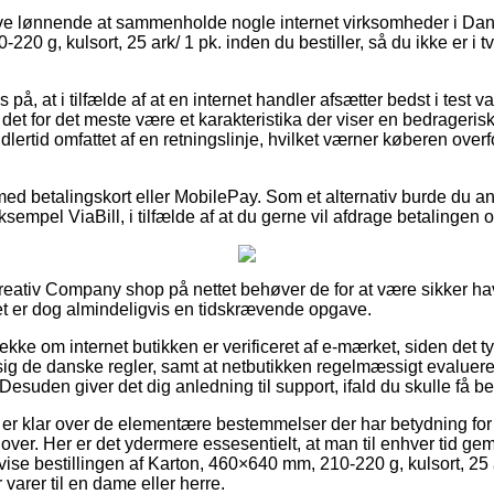
ive lønnende at sammenholde nogle internet virksomheder i Dan
20 g, kulsort, 25 ark/ 1 pk. inden du bestiller, så du ikke er i t
på, at i tilfælde af at en internet handler afsætter bedst i test va
et for det meste være et karakteristika der viser en bedrageri
lertid omfattet af en retningslinje, hvilket værner køberen overfo
 med betalingskort eller MobilePay. Som et alternativ burde du a
eksempel ViaBill, i tilfælde af at du gerne vil afdrage betalingen o
Creativ Company shop på nettet behøver de for at være sikker ha
det er dog almindeligvis en tidskrævende opgave.
tjekke om internet butikken er verificeret af e-mærket, siden det ty
er sig de danske regler, samt at netbutikken regelmæssigt evalue
 Desuden giver det dig anledning til support, ifald du skulle få b
 er klar over de elementære bestemmelser der har betydning for 
 lover. Her er det ydermere essesentielt, at man til enhver tid g
vise bestillingen af Karton, 460×640 mm, 210-220 g, kulsort, 25
r varer til en dame eller herre.