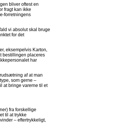
gen bliver oftest en
r fragt kan ikke
e-forretningens
ald vi absolut skal bruge
nktet for det
rer, eksempelvis Karton,
 bestillingen placeres
pakkepersonalet har
forudsætning af at man
stype, som gerne –
 at bringe varerne til et
er) fra forskellige
 til at trykke
nder – eftertrykkeligt,