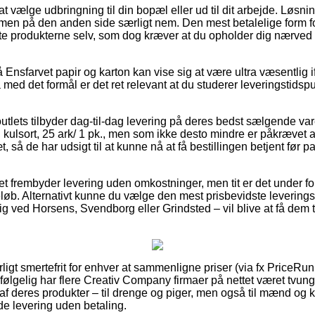
t vælge udbringning til din bopæl eller ud til dit arbejde. Løsnin
 men på den anden side særligt nem. Den mest betalelige form fo
e produkterne selv, som dog kræver at du opholder dig nærved 
nsfarvet papir og karton kan vise sig at være ultra væsentlig if
med det formål er det ret relevant at du studerer leveringstidspu
outlets tilbyder dag-til-dag levering på deres bedst sælgende va
ulsort, 25 ark/ 1 pk., men som ikke desto mindre er påkrævet at
t, så de har udsigt til at kunne nå at få bestillingen betjent før 
ettet frembyder levering uden omkostninger, men tit er det under 
beløb. Alternativt kunne du vælge den mest prisbevidste levering
 ved Horsens, Svendborg eller Grindsted – vil blive at få dem til
ligt smertefrit for enhver at sammenligne priser (via fx PriceRunn
følgelig har flere Creativ Company firmaer på nettet været tvunget
 deres produkter – til drenge og piger, men også til mænd og kvi
e levering uden betaling.