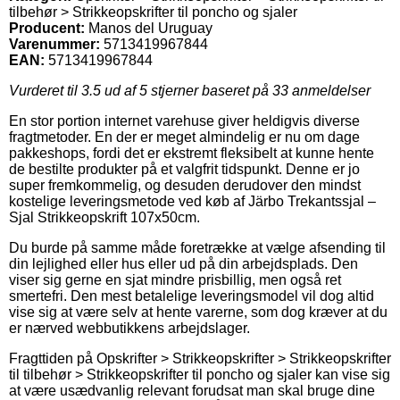
tilbehør > Strikkeopskrifter til poncho og sjaler
Producent:
Manos del Uruguay
Varenummer:
5713419967844
EAN:
5713419967844
Vurderet til
3.5
ud af 5 stjerner baseret på
33
anmeldelser
En stor portion internet varehuse giver heldigvis diverse
fragtmetoder. En der er meget almindelig er nu om dage
pakkeshops, fordi det er ekstremt fleksibelt at kunne hente
de bestilte produkter på et valgfrit tidspunkt. Denne er jo
super fremkommelig, og desuden derudover den mindst
kostelige leveringsmetode ved køb af Järbo Trekantssjal –
Sjal Strikkeopskrift 107x50cm.
Du burde på samme måde foretrække at vælge afsending til
din lejlighed eller hus eller ud på din arbejdsplads. Den
viser sig gerne en sjat mindre prisbillig, men også ret
smertefri. Den mest betalelige leveringsmodel vil dog altid
vise sig at være selv at hente varerne, som dog kræver at du
er nærved webbutikkens arbejdslager.
Fragttiden på Opskrifter > Strikkeopskrifter > Strikkeopskrifter
til tilbehør > Strikkeopskrifter til poncho og sjaler kan vise sig
at være usædvanlig relevant forudsat man skal bruge dine