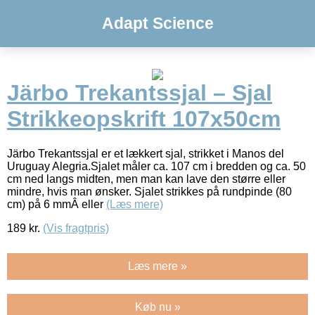
Adapt Science
Järbo Trekantssjal – Sjal
Strikkeopskrift 107x50cm
Järbo Trekantssjal er et lækkert sjal, strikket i Manos del
Uruguay Alegria.Sjalet måler ca. 107 cm i bredden og ca. 50
cm ned langs midten, men man kan lave den større eller
mindre, hvis man ønsker. Sjalet strikkes på rundpinde (80
cm) på 6 mmÂ eller
(Læs mere)
189
kr.
(Vis fragtpris)
Læs mere »
Køb nu »