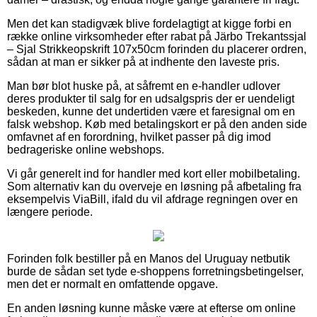
Men det kan stadigvæk blive fordelagtigt at kigge forbi en
række online virksomheder efter rabat på Järbo Trekantssjal
– Sjal Strikkeopskrift 107x50cm forinden du placerer ordren,
sådan at man er sikker på at indhente den laveste pris.
Man bør blot huske på, at såfremt en e-handler udlover
deres produkter til salg for en udsalgspris der er uendeligt
beskeden, kunne det undertiden være et faresignal om en
falsk webshop. Køb med betalingskort er på den anden side
omfavnet af en forordning, hvilket passer på dig imod
bedrageriske online webshops.
Vi går generelt ind for handler med kort eller mobilbetaling.
Som alternativ kan du overveje en løsning på afbetaling fra
eksempelvis ViaBill, ifald du vil afdrage regningen over en
længere periode.
Forinden folk bestiller på en Manos del Uruguay netbutik
burde de sådan set tyde e-shoppens forretningsbetingelser,
men det er normalt en omfattende opgave.
En anden løsning kunne måske være at efterse om online