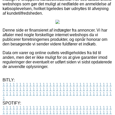
webshops som gør det muligt at nedfælde en anmeldelse af
købsoplevelsen, hvilket ligeledes bør udnyttes til afvejning
af kundetilfredsheden.
Denne side er finansieret af indtægter fra annoncer. Vi har
aftaler med nogle forskellige internet webshops da vi
publicerer forretningernes produkter, og opnår honorar om
den besøgende vi sender videre fuldfører et indkøb.
Data om varer og online outlets vedligeholdes fra tid til
anden, men det er ikke muligt for os at give garantier imod
reguleringer der eventuelt er udført siden vi sidst opdaterede
de anvendte oplysninger.
BITLY:
1
1
1
1
1
1
1
1
1
1
1
1
1
1
1
1
1
1
1
1
1
1
1
1
1
1
1
1
1
1
1
1
1
1
1
1
1
1
1
1
1
1
1
1
1
1
1
1
1
1
1
1
1
1
1
1
1
1
1
1
1
1
1
1
1
1
1
1
1
1
1
1
1
1
1
1
1
1
1
1
1
1
1
1
1
1
1
1
1
1
1
1
1
1
1
1
1
1
1
1
SPOTIFY:
1
1
1
1
1
1
1
1
1
1
1
1
1
1
1
1
1
1
1
1
1
1
1
1
1
1
1
1
1
1
1
1
1
1
1
1
1
1
1
1
1
1
1
1
1
1
1
1
1
1
1
1
1
1
1
1
1
1
1
1
1
1
1
1
1
1