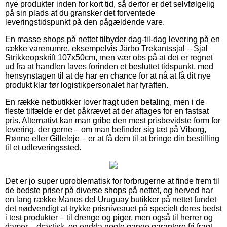
nye produkter inden for kort tid, så derfor er det selvfølgelig
på sin plads at du gransker det forventede
leveringstidspunkt på den pågældende vare.
En masse shops på nettet tilbyder dag-til-dag levering på en
række varenumre, eksempelvis Järbo Trekantssjal – Sjal
Strikkeopskrift 107x50cm, men vær obs på at det er regnet
ud fra at handlen laves forinden et besluttet tidspunkt, med
hensynstagen til at de har en chance for at nå at få dit nye
produkt klar før logistikpersonalet har fyraften.
En række netbutikker lover fragt uden betaling, men i de
fleste tilfælde er det påkrævet at der aftages for en fastsat
pris. Alternativt kan man gribe den mest prisbevidste form for
levering, der gerne – om man befinder sig tæt på Viborg,
Rønne eller Gilleleje – er at få dem til at bringe din bestilling
til et udleveringssted.
Det er jo super uproblematisk for forbrugerne at finde frem til
de bedste priser på diverse shops på nettet, og herved har
en lang række Manos del Uruguay butikker på nettet fundet
det nødvendigt at trykke prisniveauet på specielt deres bedst
i test produkter – til drenge og piger, men også til herrer og
damer – drastisk, og endda nogle gange garantere fri fragt.