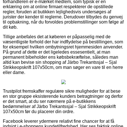
forhandleren er e-mærket medlem, som typisk er en
erklæring om at online firmaet respekterer de opstillede
regler, foruden at butikken lejlighedsvis undersøges af
jurister der kender til reglerne. Derudover tilbydes du genvej
til opbakning, når du forvoldes problemstillinger som følge af
dit køb.
Tillige anbefales det at køberen er påpasselig med de
væsentligste forhold der har indflydelse på bestillingen, som
for eksempel hvilken ombytningsret hjemmesiden anvender.
På grund af dette er det ligeledes essesentielt, at man
permanent bibeholder ens købsbekræftelse, således man
altid kan bevise sin shopping af Järbo Trekantssjal – Sjal
Strikkeopskrift 107x50cm, om man søger en vare til en herre
eller dame.
Trustpilot fremskaffer regulære sikre muligheder for at bese
en stor gruppe eksisterende kunders betragtninger og derfor
er det smart, at du ser nærmere på e-butikkens
bedømmelser af Järbo Trekantssjal – Sjal Strikkeopskrift
107x50cm før du placerer din ordre.
Facebook leverer ydermere relativt fine chancer for at få
indsigt i e-shoppens kundetilfredshed. Her ses faktisk online