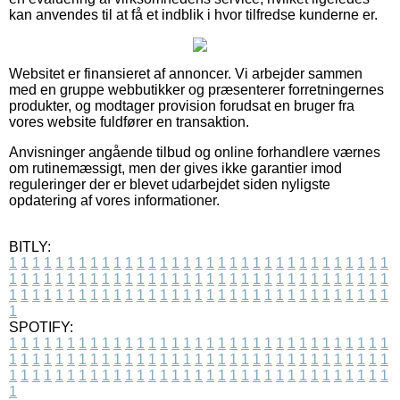
kan anvendes til at få et indblik i hvor tilfredse kunderne er.
Websitet er finansieret af annoncer. Vi arbejder sammen
med en gruppe webbutikker og præsenterer forretningernes
produkter, og modtager provision forudsat en bruger fra
vores website fuldfører en transaktion.
Anvisninger angående tilbud og online forhandlere værnes
om rutinemæssigt, men der gives ikke garantier imod
reguleringer der er blevet udarbejdet siden nyligste
opdatering af vores informationer.
BITLY:
1
1
1
1
1
1
1
1
1
1
1
1
1
1
1
1
1
1
1
1
1
1
1
1
1
1
1
1
1
1
1
1
1
1
1
1
1
1
1
1
1
1
1
1
1
1
1
1
1
1
1
1
1
1
1
1
1
1
1
1
1
1
1
1
1
1
1
1
1
1
1
1
1
1
1
1
1
1
1
1
1
1
1
1
1
1
1
1
1
1
1
1
1
1
1
1
1
1
1
1
SPOTIFY:
1
1
1
1
1
1
1
1
1
1
1
1
1
1
1
1
1
1
1
1
1
1
1
1
1
1
1
1
1
1
1
1
1
1
1
1
1
1
1
1
1
1
1
1
1
1
1
1
1
1
1
1
1
1
1
1
1
1
1
1
1
1
1
1
1
1
1
1
1
1
1
1
1
1
1
1
1
1
1
1
1
1
1
1
1
1
1
1
1
1
1
1
1
1
1
1
1
1
1
1