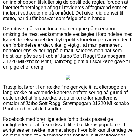
online shoppen tilslutter sig de opstillede regler, foruden at
internet forretningen af og til revideres af fagmænd som er
indført i vedtægterne på området. Det giver dig genvej til
støtte, når du får besvær som følge af din handel.
Derudover går vi ind for at man er oppe på mærkerne
omkring de mest vedkommende vedtægter i forbindelse med
købet, for eksempel den byttepolitik forretningen anvender. I
den forbindelse er det virkelig vigtigt, at man permanent
beholder ens kvittering på e-mail, således man når som
helst kan påvise sit køb af Järbo Soft Raggi Strømpegarn
31220 Milkshake Print, uafhængig om du skal købe gave til
en pige eller dreng.
Trustpilot fører til en række fine genveje til at eftersøge en
lang række nuværende køberes opfattelser og på grund af
dette er det at foretrække, at du tolker e-forhandlerens
omtaler af Järbo Soft Raggi Strømpegarn 31220 Milkshake
Print forud for at du handler.
Facebook medfører ligeledes forholdsvis passelige
muligheder for at få kendskab til e-butikkens popularitet. I
øvrigt ses en række internet shops hvor folk kan tilkendegive
en evaluering af virksomhedens service, hvilket ligeledes