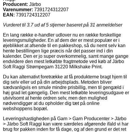
Producent:
Järbo
Varenummer:
7391724312207
EAN:
7391724312207
Vurderet til
3.7
ud af 5 stjerner baseret på
31
anmeldelser
En lang række e-handler udlover nu en række forskellige
leveringsmuligheder. En af dem der er mest populær er i
øjeblikket at afsende til en pakkeshop, så du nemt selv kan
hente bestillingen lige præcis når det passer ind i din
kalender. Den er jo super overkommelig, samt mange gange
endvidere den mest letkøbte fragtmetode ved køb af Järbo
Soft Raggi Strømpegarn 31220 Milkshake Print.
Du kan alternativt foretrække at få produkterne bragt hjem til
dig selv eller ud på din arbejdsplads. Metoden bliver
sædvanligvis en smule mindre prisbillig, men til gengæld i
høj grad let gængelig. Den mest letkøbte leveringsudgave er
utvivlsomt at hente ordren selv, men den mulighed
nødvendiggør at du opholder dig tæt på online
webshoppens bopæl.
Leveringshastigheden på Garn > Garn Producenter > Järbo
> Järbo Soft Raggi kan være særdeles afgørende ifald vi har
brug for pakken inden for få dage, og af den grund er det ret