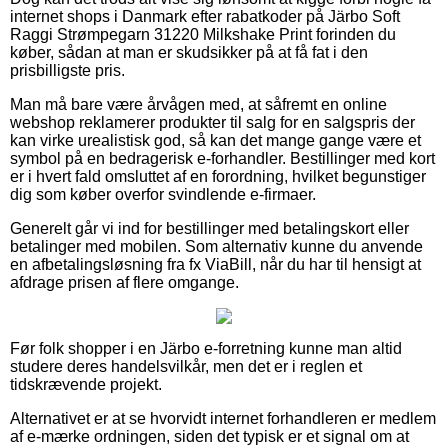
internet shops i Danmark efter rabatkoder på Järbo Soft
Raggi Strømpegarn 31220 Milkshake Print forinden du
køber, sådan at man er skudsikker på at få fat i den
prisbilligste pris.
Man må bare være årvågen med, at såfremt en online
webshop reklamerer produkter til salg for en salgspris der
kan virke urealistisk god, så kan det mange gange være et
symbol på en bedragerisk e-forhandler. Bestillinger med kort
er i hvert fald omsluttet af en forordning, hvilket begunstiger
dig som køber overfor svindlende e-firmaer.
Generelt går vi ind for bestillinger med betalingskort eller
betalinger med mobilen. Som alternativ kunne du anvende
en afbetalingsløsning fra fx ViaBill, når du har til hensigt at
afdrage prisen af flere omgange.
Før folk shopper i en Järbo e-forretning kunne man altid
studere deres handelsvilkår, men det er i reglen et
tidskrævende projekt.
Alternativet er at se hvorvidt internet forhandleren er medlem
af e-mærke ordningen, siden det typisk er et signal om at