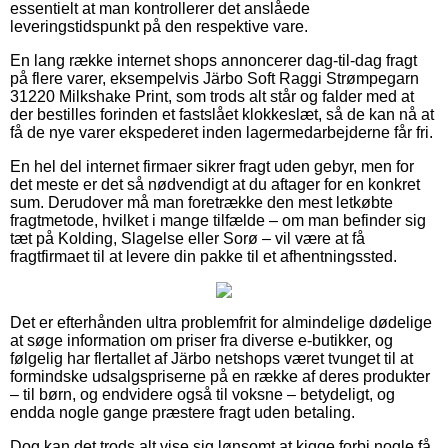
essentielt at man kontrollerer det anslåede
leveringstidspunkt på den respektive vare.
En lang række internet shops annoncerer dag-til-dag fragt
på flere varer, eksempelvis Järbo Soft Raggi Strømpegarn
31220 Milkshake Print, som trods alt står og falder med at
der bestilles forinden et fastslået klokkeslæt, så de kan nå at
få de nye varer ekspederet inden lagermedarbejderne får fri.
En hel del internet firmaer sikrer fragt uden gebyr, men for
det meste er det så nødvendigt at du aftager for en konkret
sum. Derudover må man foretrække den mest letkøbte
fragtmetode, hvilket i mange tilfælde – om man befinder sig
tæt på Kolding, Slagelse eller Sorø – vil være at få
fragtfirmaet til at levere din pakke til et afhentningssted.
Det er efterhånden ultra problemfrit for almindelige dødelige
at søge information om priser fra diverse e-butikker, og
følgelig har flertallet af Järbo netshops været tvunget til at
formindske udsalgspriserne på en række af deres produkter
– til børn, og endvidere også til voksne – betydeligt, og
endda nogle gange præstere fragt uden betaling.
Dog kan det trods alt vise sig lønsomt at kigge forbi nogle få