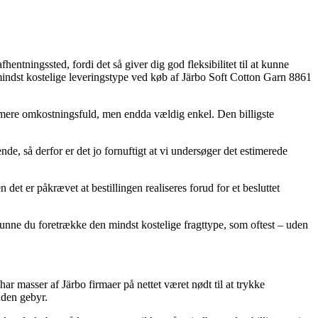
hentningssted, fordi det så giver dig god fleksibilitet til at kunne
mindst kostelige leveringstype ved køb af Järbo Soft Cotton Garn 8861
se mere omkostningsfuld, men endda vældig enkel. Den billigste
, så derfor er det jo fornuftigt at vi undersøger det estimerede
et er påkrævet at bestillingen realiseres forud for et besluttet
kunne du foretrække den mindst kostelige fragttype, som oftest – uden
r masser af Järbo firmaer på nettet været nødt til at trykke
uden gebyr.