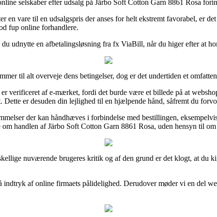
e online selskaber efter udsalg på Järbo Soft Cotton Garn 8861 Rosa forin
 en vare til en udsalgspris der anses for helt ekstremt favorabel, er de
od fup online forhandlere.
 du udnytte en afbetalingsløsning fra fx ViaBill, når du higer efter at h
mmer til alt overveje dens betingelser, dog er det undertiden et omfatten
erificeret af e-mærket, fordi det burde være et billede på at webshoppe
et. Dette er desuden din lejlighed til en hjælpende hånd, såfremt du forv
emmelser der kan håndhæves i forbindelse med bestillingen, eksempelvis h
idne om handlen af Järbo Soft Cotton Garn 8861 Rosa, uden hensyn til om
rskellige nuværende brugeres kritik og af den grund er det klogt, at du 
å indtryk af online firmaets pålidelighed. Derudover møder vi en del we