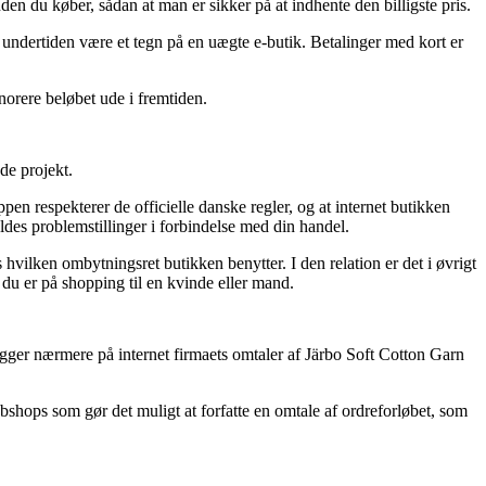
den du køber, sådan at man er sikker på at indhente den billigste pris.
t undertiden være et tegn på en uægte e-butik. Betalinger med kort er
onorere beløbet ude i fremtiden.
de projekt.
n respekterer de officielle danske regler, og at internet butikken
oldes problemstillinger i forbindelse med din handel.
vilken ombytningsret butikken benytter. I den relation er det i øvrigt
 du er på shopping til en kvinde eller mand.
kigger nærmere på internet firmaets omtaler af Järbo Soft Cotton Garn
bshops som gør det muligt at forfatte en omtale af ordreforløbet, som