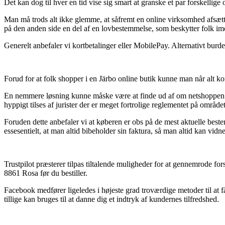
Det kan dog til hver en tid vise sig smart at granske et par forskellig
Man må trods alt ikke glemme, at såfremt en online virksomhed afsætter
på den anden side en del af en lovbestemmelse, som beskytter folk im
Generelt anbefaler vi kortbetalinger eller MobilePay. Alternativt burde
Forud for at folk shopper i en Järbo online butik kunne man når alt ko
En nemmere løsning kunne måske være at finde ud af om netshoppen er v
hyppigt tilses af jurister der er meget fortrolige reglementet på områd
Foruden dette anbefaler vi at køberen er obs på de mest aktuelle best
essesentielt, at man altid bibeholder sin faktura, så man altid kan v
Trustpilot præsterer tilpas tiltalende muligheder for at gennemrode fo
8861 Rosa før du bestiller.
Facebook medfører ligeledes i højeste grad troværdige metoder til at f
tillige kan bruges til at danne dig et indtryk af kundernes tilfredshed.