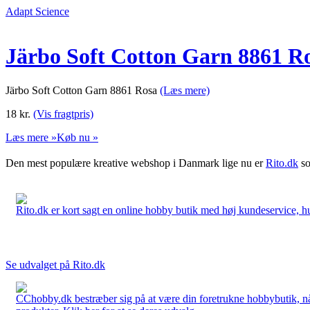
Adapt Science
Järbo Soft Cotton Garn 8861 R
Järbo Soft Cotton Garn 8861 Rosa
(Læs mere)
18
kr.
(Vis fragtpris)
Læs mere »
Køb nu »
Den mest populære kreative webshop i Danmark lige nu er
Rito.dk
so
Rito.dk er kort sagt en online hobby butik med høj kundeservice, hurt
Se udvalget på Rito.dk
CChobby.dk bestræber sig på at være din foretrukne hobbybutik, når 