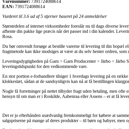
Varenummer:
7391724088614
EAN:
7391724088614
Vurderet til
3.6
ud af 5 stjerner baseret på
24
anmeldelser
Størstedelen af internet virksomheder foreslår nu til dags diverse leveri
afhente din pakke lige præcis når det passer ind i din kalender. Lev
Rosa.
Du bør omvendt forsøge at bestille varerne til levering til din bopæl 
fragtmetode kan ikke modsiges at være at du selv henter ordren, som d
Leveringsdygtigheden på Garn > Garn Producenter > Järbo > Järbo Soft 
leveringstidspunkt for den vedkommende vare.
En stor portion e-forhandlere tilsiger 1 hverdags levering på en række
klokkeslæt, sådan at de sandsynligvis kan nå at få bestillingen klargjor
Nogle få forretninger på nettet tilbyder fragt uden betaling, men oft
hensyn til om man er i Roskilde, Aabenraa eller Assens – er at få lever
Det er jo efterhånden usædvanlig fremkommeligt for købere at sammenlig
salgspriserne på mange af deres produkter – til børn og babyer, men 