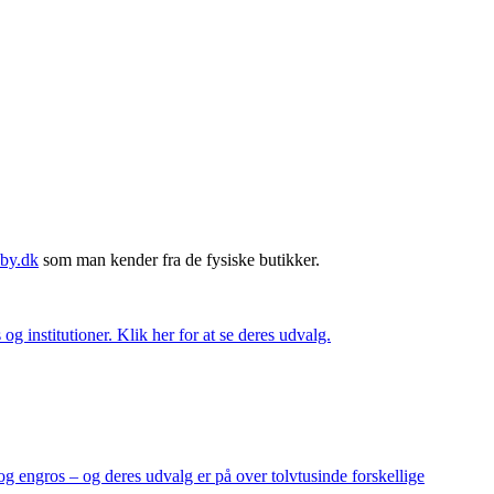
by.dk
som man kender fra de fysiske butikker.
og institutioner. Klik her for at se deres udvalg.
og engros – og deres udvalg er på over tolvtusinde forskellige