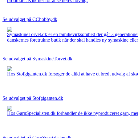
produkter. Klik her for at se deres udvalg.
Se udvalget på CChobby.dk
SymaskineTorvet.dk er en familievirksomhed der går 3 generationer t
danskernes foretrukne butik når der skal handles ny symaskine eller 
Se udvalget på SymaskineTorvet.dk
Hos Stofgiganten.dk forsøger de altid at have et bredt udvalg af skø
Se udvalget på Stofgiganten.dk
Hos GarnSpecialisten.dk forhandler de ikke nyproduceret garn, men op
Se udvalget på GarnSpecialisten.dk