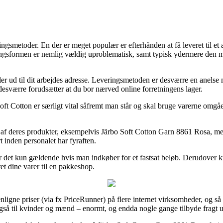
ngsmetoder. En der er meget populær er efterhånden at få leveret til et af
eringsformen er nemlig vældig uproblematisk, samt typisk ydermere den 
eller ud til dit arbejdes adresse. Leveringsmetoden er desværre en anel
esværre forudsætter at du bor nærved online forretningens lager.
Cotton er særligt vital såfremt man står og skal bruge varerne omgående
 af deres produkter, eksempelvis Järbo Soft Cotton Garn 8861 Rosa, men d
t inden personalet har fyraften.
e er det kun gældende hvis man indkøber for et fastsat beløb. Derudover 
et dine varer til en pakkeshop.
ne priser (via fx PriceRunner) på flere internet virksomheder, og så ha
også til kvinder og mænd – enormt, og endda nogle gange tilbyde fragt 