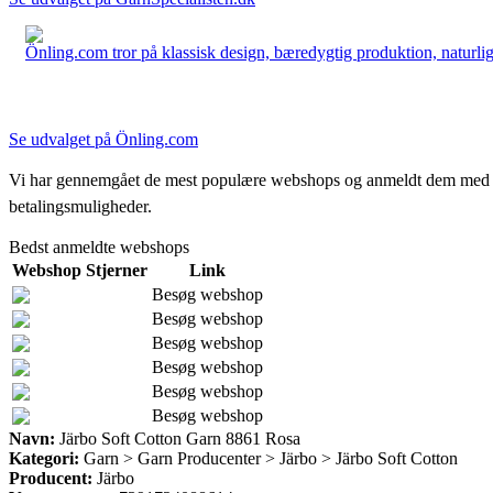
Önling.com tror på klassisk design, bæredygtig produktion, naturlige
Se udvalget på Önling.com
Vi har gennemgået de mest populære webshops og anmeldt dem med stjern
betalingsmuligheder.
Bedst anmeldte webshops
Webshop
Stjerner
Link
Besøg webshop
Besøg webshop
Besøg webshop
Besøg webshop
Besøg webshop
Besøg webshop
Navn:
Järbo Soft Cotton Garn 8861 Rosa
Kategori:
Garn > Garn Producenter > Järbo > Järbo Soft Cotton
Producent:
Järbo