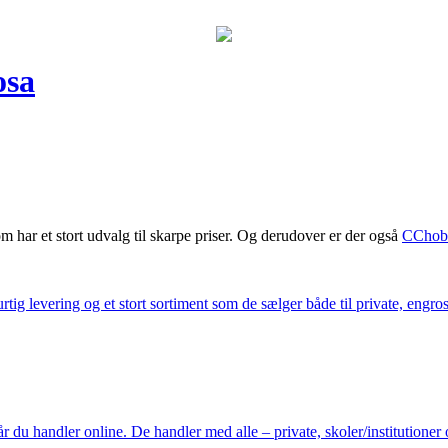
osa
m har et stort udvalg til skarpe priser. Og derudover er der også
CChob
ig levering og et stort sortiment som de sælger både til private, engros 
du handler online. De handler med alle – private, skoler/institutioner 