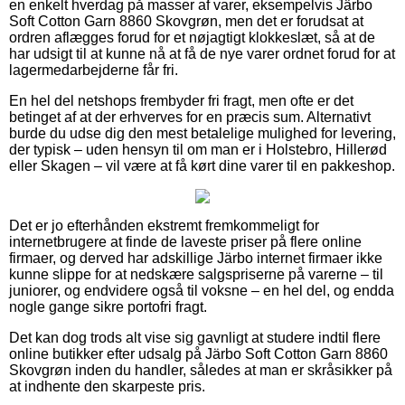
en enkelt hverdag på masser af varer, eksempelvis Järbo
Soft Cotton Garn 8860 Skovgrøn, men det er forudsat at
ordren aflægges forud for et nøjagtigt klokkeslæt, så at de
har udsigt til at kunne nå at få de nye varer ordnet forud for at
lagermedarbejderne får fri.
En hel del netshops frembyder fri fragt, men ofte er det
betinget af at der erhverves for en præcis sum. Alternativt
burde du udse dig den mest betalelige mulighed for levering,
der typisk – uden hensyn til om man er i Holstebro, Hillerød
eller Skagen – vil være at få kørt dine varer til en pakkeshop.
Det er jo efterhånden ekstremt fremkommeligt for
internetbrugere at finde de laveste priser på flere online
firmaer, og derved har adskillige Järbo internet firmaer ikke
kunne slippe for at nedskære salgspriserne på varerne – til
juniorer, og endvidere også til voksne – en hel del, og endda
nogle gange sikre portofri fragt.
Det kan dog trods alt vise sig gavnligt at studere indtil flere
online butikker efter udsalg på Järbo Soft Cotton Garn 8860
Skovgrøn inden du handler, således at man er skråsikker på
at indhente den skarpeste pris.