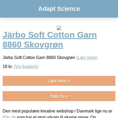
Adapt Science
Järbo Soft Cotton Garn
8860 Skovgrøn
Järbo Soft Cotton Garn 8860 Skovgrøn
(Læs mere)
18
kr.
(Vis fragtpris)
Læs mere »
Køb nu »
Den mest populære kreative webshop i Danmark lige nu er
Rito.dk
som har et stort udvalg til skarpe priser. Og