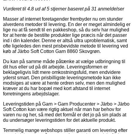
Vurderet til
4.8
ud af 5 stjerner baseret på
31
anmeldelser
Masser af internet foretagender frembyder nu om stunder
alverdens metoder til levering. En der er meget almindelig er
lige nu at få sendt til en pakkeshop, så du selv har mulighed
for at hente de bestilte produkter lige præcis når det passer
ind i din kalender. Denne er altså ultra uproblematisk, samt
ofte ligeledes den mest prisbevidste metode til levering ved
køb af Järbo Soft Cotton Garn 8860 Skovgrøn.
Du kan på samme måde påtænke at vælge udbringning til
dit hus eller ud på dit arbejde. Leveringsformen er
beklageligvis lidt mere omkostningsfuld, men endvidere
yderst smart. Den prisbilligste leveringsmetode kan ikke
modsiges at være at hente ordren selv, men den mulighed
kræver at du har bopæl med kort afstand til internet
forretningens arbejdslager.
Leveringstiden på Garn > Garn Producenter > Järbo > Järbo
Soft Cotton kan være rigtig aktuel når man har behov for
varen nu og her, så med det formål er det jo på sin plads at
du undersøger leveringstiden for det aktuelle produkt.
Temmelig mange webshops stiller garanti om levering efter