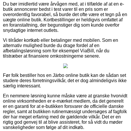
Du bør imidlertid være årvågen med, at i tilfælde af at en e-
butik annoncerer bedst i test varer til en pris som er
overordentlig favorabel, så burde det ofte være et tegn på en
uægte online butik. Kortbestillinger er heldigvis omfattet af
en foranstaltning, der begunstiger dig som kunde overfor
snydagtige internet outlets.
Vi tilråder kortkøb eller betalinger med mobilen. Som en
alternativ mulighed burde du drage fordel af en
afbetalingsløsning som for eksempel ViaBill, når du
tilstræber at finansiere omkostningerne senere.
Før folk bestiller hos en Järbo online butik kan de sådan set
studere deres forretningsvilkår, det er dog almindeligvis ikke
særlig interessant.
En nemmere løsning kunne måske være at granske hvorvidt
online virksomheden er e-mærket medlem, da det generelt
er en garanti for at e-butikken forsvarer de officielle danske
regler, samt at butikken rutinemæssigt undersøges af fagfolk
der har meget erfaring med de gældende vilkår. Det er en
rigtig god genvej til at blive assisteret, for så vidt du møder
vanskeligheder som følge af dit indkøb.