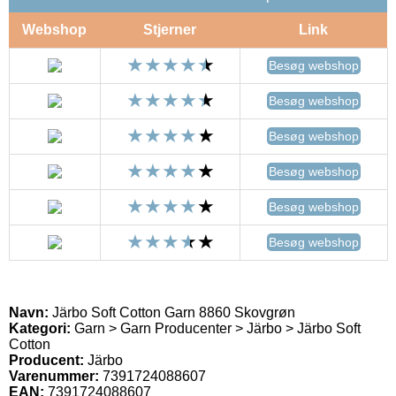
Webshop
Stjerner
Link
Besøg webshop
Besøg webshop
Besøg webshop
Besøg webshop
Besøg webshop
Besøg webshop
Navn:
Järbo Soft Cotton Garn 8860 Skovgrøn
Kategori:
Garn > Garn Producenter > Järbo > Järbo Soft
Cotton
Producent:
Järbo
Varenummer:
7391724088607
EAN:
7391724088607