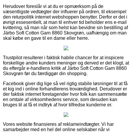
Herudover foreslår vi at du er opmærksom på de
væsentligste vedtægter der influerer på ordren, til eksempel
den returpolitik internet webshoppen benytter. Derfor er det i
øvrigt essesentielt, at man til enhver tid beholder ens e-mail
kvittering, så man når som helst kan bevidne sin bestilling af
Järbo Soft Cotton Garn 8860 Skovgrøn, uafhængig om man
skal købe en gave til en dame eller herre.
Trustpilot resulterer i faktisk habile chancer for at inspicere
forskellige andre kunders meninger og derved er det klogt, at
du eftergår e-handlens kritik af Järbo Soft Cotton Garn 8860
Skovgrøn før du færdiggør din shopping.
Facebook giver dig lige så vel rigtig stabile løsninger til at få
et kig ind i online forhandlerens troværdighed. Derudover er
der faktisk internet foretagender hvor folk kan sammensætte
en omtale af virksomhedens service, som desuden kan
bruges til at få et indtryk af hvor tilfredse kunderne er.
Vores website finansieres af reklameindtægter. Vi har
samarbejder med en hel del online selskaber når vi