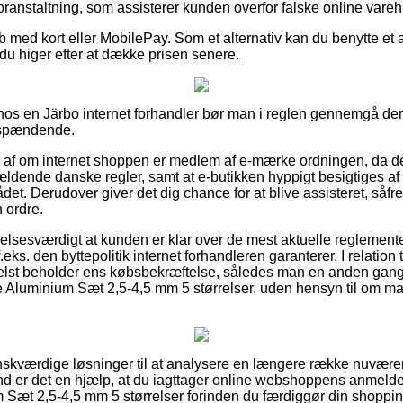
 foranstaltning, som assisterer kunden overfor falske online vare
øb med kort eller MobilePay. Som et alternativ kan du benytte et
du higer efter at dække prisen senere.
r hos en Järbo internet forhandler bør man i reglen gennemgå der
e spændende.
ud af om internet shoppen er medlem af e-mærke ordningen, da de
ldende danske regler, samt at e-butikken hyppigt besigtiges a
t. Derudover giver det dig chance for at blive assisteret, såfr
 ordre.
lsesværdigt at kunden er klar over de mest aktuelle reglementer 
eks. den byttepolitik internet forhandleren garanterer. I relation 
helst beholder ens købsbekræftelse, således man en anden gang 
Aluminium Sæt 2,5-4,5 mm 5 størrelser, uden hensyn til om man
ønskværdige løsninger til at analysere en længere række nuvær
nd er det en hjælp, at du iagttager online webshoppens anmelde
Sæt 2,5-4,5 mm 5 størrelser forinden du færdiggør din shoppin