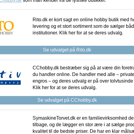
Chobby.dk
som man kender fra de fysiske butikker.
Rito.dk er kort sagt en online hobby butik med h
levering og et stort sortiment som de sælger både
institutioner. Klik her for at se deres udvalg.
Se udvalget på Rito.dk
CChobby.dk bestræber sig på at være din foretr
du handler online. De handler med alle – private,
engros – og deres udvalg er på over tolvtusinde 
Klik her for at se deres udvalg.
Se udvalget på CChobby.dk
SymaskineTorvet.dk er en familievirksomhed der
tilbage, og de lægger en stor ære i at sælge pro
kvalitet til de bedste priser. De har en klar mål