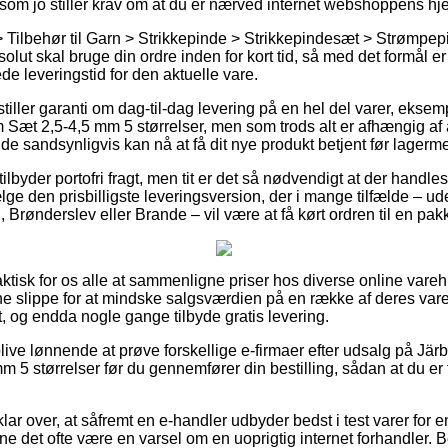
, som jo stiller krav om at du er nærved internet webshoppens hj
 Tilbehør til Garn > Strikkepinde > Strikkepindesæt > Strømpepi
lut skal bruge din ordre inden for kort tid, så med det formål er 
ede leveringstid for den aktuelle vare.
 stiller garanti om dag-til-dag levering på en hel del varer, eks
æt 2,5-4,5 mm 5 størrelser, men som trods alt er afhængig af at
at de sandsynligvis kan nå at få dit nye produkt betjent før lagerm
tilbyder portofri fragt, men tit er det så nødvendigt at der handle
lge den prisbilligste leveringsversion, der i mange tilfælde – u
 Brønderslev eller Brande – vil være at få kørt ordren til en pa
ktisk for os alle at sammenligne priser hos diverse online vareh
e slippe for at mindske salgsværdien på en række af deres varer
gt, og endda nogle gange tilbyde gratis levering.
ive lønnende at prøve forskellige e-firmaer efter udsalg på J
5 størrelser før du gennemfører din bestilling, sådan at du er t
lar over, at såfremt en e-handler udbyder bedst i test varer for
ne det ofte være en varsel om en uoprigtig internet forhandler. Be