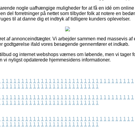
arende nogle uafhængige muligheder for at få en idé om online 
en del forretninger på nettet som tilbyder folk at notere en bed
uges til at danne dig et indtryk af tidligere kunders oplevelser.
eret af annonceindtægter. Vi arbejder sammen med massevis af e
er godtgørelse ifald vores besøgende gennemfører et indkøb.
ilbud og internet webshops værnes om løbende, men vi tager for
en vi nyligst opdaterede hjemmesidens informationer.
1
1
1
1
1
1
1
1
1
1
1
1
1
1
1
1
1
1
1
1
1
1
1
1
1
1
1
1
1
1
1
1
1
1
1
1
1
1
1
1
1
1
1
1
1
1
1
1
1
1
1
1
1
1
1
1
1
1
1
1
1
1
1
1
1
1
1
1
1
1
1
1
1
1
1
1
1
1
1
1
1
1
1
1
1
1
1
1
1
1
1
1
1
1
1
1
1
1
1
1
1
1
1
1
1
1
1
1
1
1
1
1
1
1
1
1
1
1
1
1
1
1
1
1
1
1
1
1
1
1
1
1
1
1
1
1
1
1
1
1
1
1
1
1
1
1
1
1
1
1
1
1
1
1
1
1
1
1
1
1
1
1
1
1
1
1
1
1
1
1
1
1
1
1
1
1
1
1
1
1
1
1
1