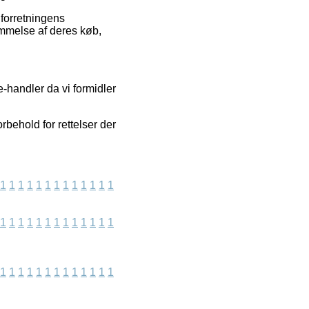
forretningens
ømmelse af deres køb,
-handler da vi formidler
behold for rettelser der
1
1
1
1
1
1
1
1
1
1
1
1
1
1
1
1
1
1
1
1
1
1
1
1
1
1
1
1
1
1
1
1
1
1
1
1
1
1
1