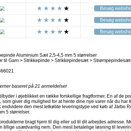
Besøg websh
Besøg websh
Besøg websh
pinde Aluminium Sæt 2,5-4,5 mm 5 størrelser
r til Garn > Strikkepinde > Strikkepindesæt > Strømpepindesæt
866021
jerner baseret på
21
anmeldelser
ilbyder i øjeblikket en række forskellige fragtformer. En af de 
, som giver dig mulighed for at hente dine nye varer når du har t
sk endvidere den mest letkøbte leveringstype ved køb af Järbo
m 5 størrelser.
rodukterne bragt hjem til dig eller ud til dit arbejdes adresse.
en tillige usædvanlig nem. Den mest betalelige løsning til leveri