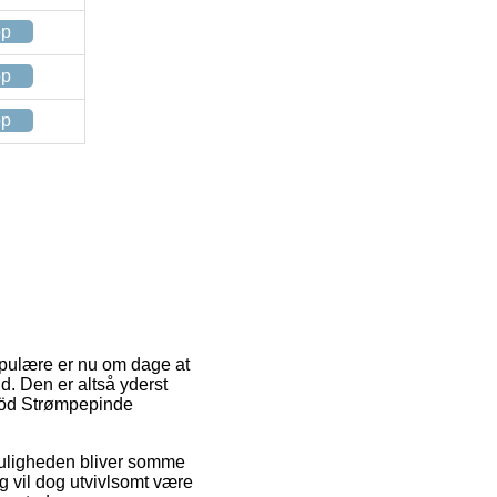
op
op
op
populære er nu om dage at
id. Den er altså yderst
 Röd Strømpepinde
 Muligheden bliver somme
ng vil dog utvivlsomt være