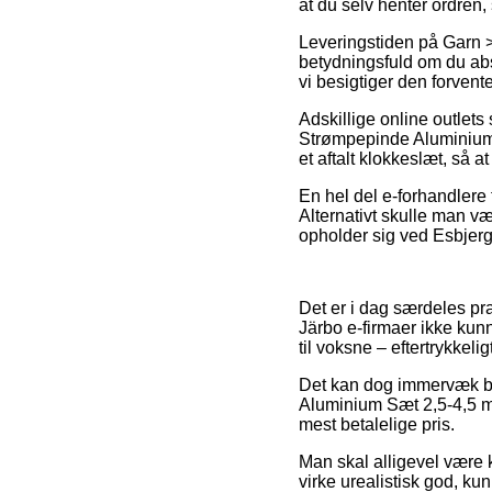
at du selv henter ordren
Leveringstiden på Garn >
betydningsfuld om du abso
vi besigtiger den forvent
Adskillige online outlets
Strømpepinde Aluminium S
et aftalt klokkeslæt, så 
En hel del e-forhandlere 
Alternativt skulle man væ
opholder sig ved Esbjerg,
Det er i dag særdeles pra
Järbo e-firmaer ikke kunn
til voksne – eftertrykkeli
Det kan dog immervæk bl
Aluminium Sæt 2,5-4,5 mm 
mest betalelige pris.
Man skal alligevel være k
virke urealistisk god, kun