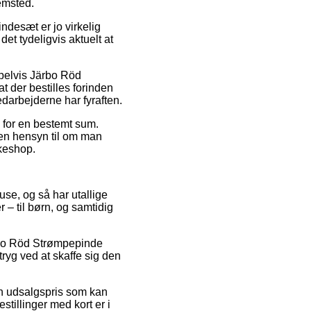
emsted.
ndesæt er jo virkelig
det tydeligvis aktuelt at
empelvis Järbo Röd
 der bestilles forinden
edarbejderne har fyraften.
s for en bestemt sum.
den hensyn til om man
kkeshop.
use, og så har utallige
 – til børn, og samtidig
ärbo Röd Strømpepinde
ryg ved at skaffe sig den
 en udsalgspris som kan
stillinger med kort er i