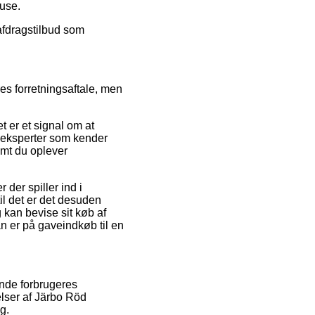
huse.
 afdragstilbud som
es forretningsaftale, men
t er et signal om at
f eksperter som kender
emt du oplever
der spiller ind i
til det er det desuden
kan bevise sit køb af
 er på gaveindkøb til en
ende forbrugeres
lser af Järbo Röd
g.