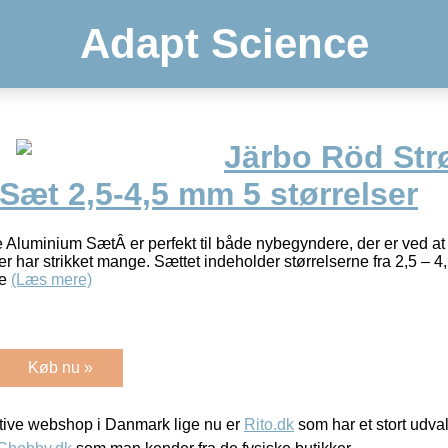
Adapt Science
Järbo Röd St
Sæt 2,5-4,5 mm 5 størrelser
luminium SætÂ er perfekt til både nybegyndere, der er ved at 
der har strikket mange. Sættet indeholder størrelserne fra 2,5 – 4
le
(Læs mere)
Køb nu »
ive webshop i Danmark lige nu er
Rito.dk
som har et stort udval