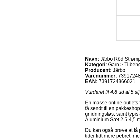
Navn:
Järbo Röd Strømpe
Kategori:
Garn > Tilbehø
Producent:
Järbo
Varenummer:
7391724
EAN:
7391724866021
Vurderet til
4.8
ud af 5 st
En masse online outlets t
få sendt til en pakkeshop
gnidningsløs, samt typi
Aluminium Sæt 2,5-4,5 m
Du kan også prøve at få p
tider lidt mere pebret, m