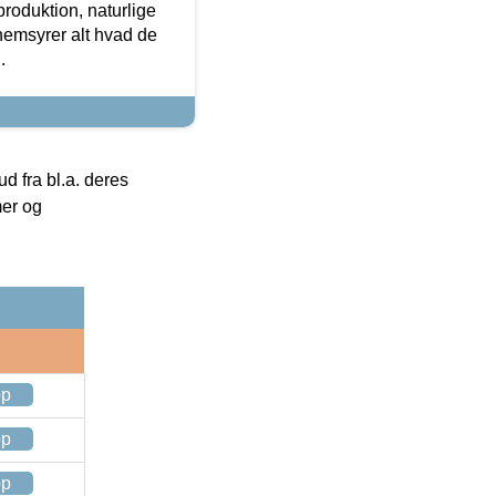
roduktion, naturlige
nemsyrer alt hvad de
.
 fra bl.a. deres
mer og
op
op
op