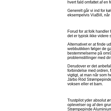
hvert fald omfattet af en
Generelt går vi ind for k
eksempelvis ViaBill, når 
Forud for at folk handle
det er typisk ikke vider
Alternativet er at finde 
webbutikken følger de gæ
bestemmelserne på område
problemstillinger med din
Derudover er det anbefale
forbindelse med ordren, f.
vigtigt, at man når som 
Järbo Röd Strømpepinde 
voksen eller et barn.
Trustpilot yder absolut 
oplevelser og af den gru
Strømpepinde Aluminium 