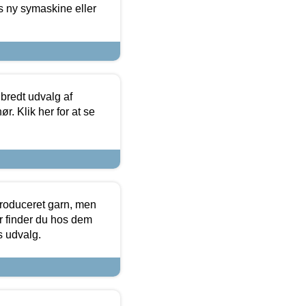
s ny symaskine eller
 bredt udvalg af
r. Klik her for at se
produceret garn, men
or finder du hos dem
es udvalg.