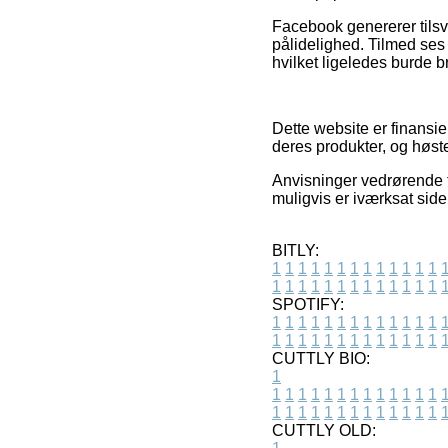
Facebook genererer tilsv
pålidelighed. Tilmed ses 
hvilket ligeledes burde br
Dette website er finansi
deres produkter, og høst
Anvisninger vedrørende t
muligvis er iværksat sid
BITLY:
1
1
1
1
1
1
1
1
1
1
1
1
1
1
1
1
1
1
1
1
1
1
1
1
1
1
SPOTIFY:
1
1
1
1
1
1
1
1
1
1
1
1
1
1
1
1
1
1
1
1
1
1
1
1
1
1
CUTTLY BIO:
1
1
1
1
1
1
1
1
1
1
1
1
1
1
1
1
1
1
1
1
1
1
1
1
1
1
1
CUTTLY OLD: