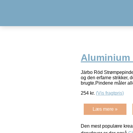
Aluminium 
Järbo Röd Strømpepinde A
og den erfarne strikker, 
brugte.Pindene måler al
254
kr.
(Vis fragtpris)
Læs mere »
Den mest populære kreat