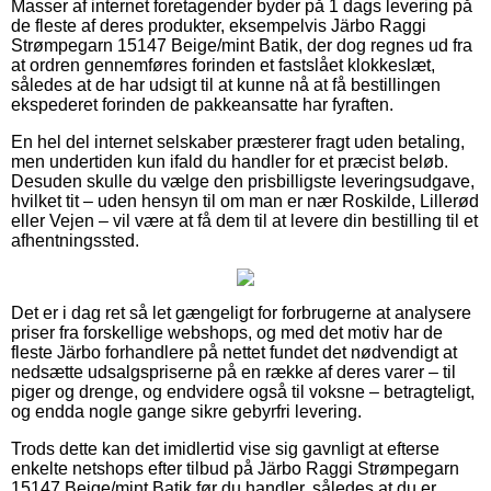
Masser af internet foretagender byder på 1 dags levering på
de fleste af deres produkter, eksempelvis Järbo Raggi
Strømpegarn 15147 Beige/mint Batik, der dog regnes ud fra
at ordren gennemføres forinden et fastslået klokkeslæt,
således at de har udsigt til at kunne nå at få bestillingen
ekspederet forinden de pakkeansatte har fyraften.
En hel del internet selskaber præsterer fragt uden betaling,
men undertiden kun ifald du handler for et præcist beløb.
Desuden skulle du vælge den prisbilligste leveringsudgave,
hvilket tit – uden hensyn til om man er nær Roskilde, Lillerød
eller Vejen – vil være at få dem til at levere din bestilling til et
afhentningssted.
Det er i dag ret så let gængeligt for forbrugerne at analysere
priser fra forskellige webshops, og med det motiv har de
fleste Järbo forhandlere på nettet fundet det nødvendigt at
nedsætte udsalgspriserne på en række af deres varer – til
piger og drenge, og endvidere også til voksne – betragteligt,
og endda nogle gange sikre gebyrfri levering.
Trods dette kan det imidlertid vise sig gavnligt at efterse
enkelte netshops efter tilbud på Järbo Raggi Strømpegarn
15147 Beige/mint Batik før du handler, således at du er