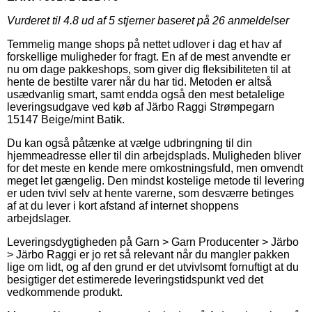
Vurderet til
4.8
ud af 5 stjerner baseret på
26
anmeldelser
Temmelig mange shops på nettet udlover i dag et hav af
forskellige muligheder for fragt. En af de mest anvendte er
nu om dage pakkeshops, som giver dig fleksibiliteten til at
hente de bestilte varer når du har tid. Metoden er altså
usædvanlig smart, samt endda også den mest betalelige
leveringsudgave ved køb af Järbo Raggi Strømpegarn
15147 Beige/mint Batik.
Du kan også påtænke at vælge udbringning til din
hjemmeadresse eller til din arbejdsplads. Muligheden bliver
for det meste en kende mere omkostningsfuld, men omvendt
meget let gængelig. Den mindst kostelige metode til levering
er uden tvivl selv at hente varerne, som desværre betinges
af at du lever i kort afstand af internet shoppens
arbejdslager.
Leveringsdygtigheden på Garn > Garn Producenter > Järbo
> Järbo Raggi er jo ret så relevant når du mangler pakken
lige om lidt, og af den grund er det utvivlsomt fornuftigt at du
besigtiger det estimerede leveringstidspunkt ved det
vedkommende produkt.