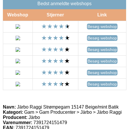
Bedst anmeldte webshops
Webshop
Stjerner
Link
Besøg webshop
Besøg webshop
Besøg webshop
Besøg webshop
Besøg webshop
Besøg webshop
Navn:
Järbo Raggi Strømpegarn 15147 Beige/mint Batik
Kategori:
Garn > Garn Producenter > Järbo > Järbo Raggi
Producent:
Järbo
Varenummer:
7391724151479
EAN:
7391724151479