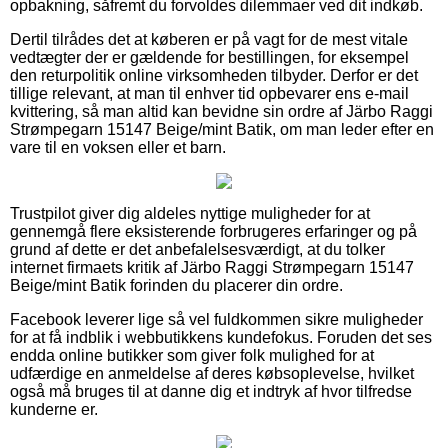
opbakning, såfremt du forvoldes dilemmaer ved dit indkøb.
Dertil tilrådes det at køberen er på vagt for de mest vitale
vedtægter der er gældende for bestillingen, for eksempel
den returpolitik online virksomheden tilbyder. Derfor er det
tillige relevant, at man til enhver tid opbevarer ens e-mail
kvittering, så man altid kan bevidne sin ordre af Järbo Raggi
Strømpegarn 15147 Beige/mint Batik, om man leder efter en
vare til en voksen eller et barn.
Trustpilot giver dig aldeles nyttige muligheder for at
gennemgå flere eksisterende forbrugeres erfaringer og på
grund af dette er det anbefalelsesværdigt, at du tolker
internet firmaets kritik af Järbo Raggi Strømpegarn 15147
Beige/mint Batik forinden du placerer din ordre.
Facebook leverer lige så vel fuldkommen sikre muligheder
for at få indblik i webbutikkens kundefokus. Foruden det ses
endda online butikker som giver folk mulighed for at
udfærdige en anmeldelse af deres købsoplevelse, hvilket
også må bruges til at danne dig et indtryk af hvor tilfredse
kunderne er.