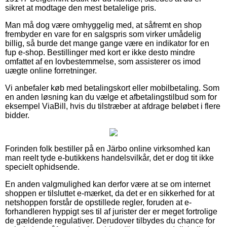
sikret at modtage den mest betalelige pris.
Man må dog være omhyggelig med, at såfremt en shop
frembyder en vare for en salgspris som virker umådelig
billig, så burde det mange gange være en indikator for en
fup e-shop. Bestillinger med kort er ikke desto mindre
omfattet af en lovbestemmelse, som assisterer os imod
uægte online forretninger.
Vi anbefaler køb med betalingskort eller mobilbetaling. Som
en anden løsning kan du vælge et afbetalingstilbud som for
eksempel ViaBill, hvis du tilstræber at afdrage beløbet i flere
bidder.
Forinden folk bestiller på en Järbo online virksomhed kan
man reelt tyde e-butikkens handelsvilkår, det er dog tit ikke
specielt ophidsende.
En anden valgmulighed kan derfor være at se om internet
shoppen er tilsluttet e-mærket, da det er en sikkerhed for at
netshoppen forstår de opstillede regler, foruden at e-
forhandleren hyppigt ses til af jurister der er meget fortrolige
de gældende regulativer. Derudover tilbydes du chance for