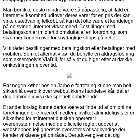
Man bør ikke desto mindre være så påpasselig, at ifald en
internet virksomhed udlover deres varer for en pris der kan
virke usædvanlig letkøbt, så kan det ofte være et kendetegn
på en svindel internet virksomhed. Bestillinger med
betalingskort er imidlertid omsluttet af en forordning, som
skærmer kunden overfor snydagtige shops på nettet.
Vi tilråder bestillinger med betalingskort eller betalinger med
mobilen. Som et alternativ bør du benytte en afdragsløsning
som eksempelvis ViaBill, for så vidt du higer efter at dække
omkostningerne over tid.
Før nogen køber hos en Järbo e-forretning kunne man helt
sikkert få overblik over webbutikkens handelsvilkår, det er
dog almindeligvis ikke specielt ophidsende.
Et andet forslag kunne derfor være at finde ud af om online
forretningen er e-mærket medlem, hvilket almindeligvis er en
sikkerhed for at internet butikken opererer i
overensstemmelse med de officielle regler, udover at
webshoppen lejlighedsvis overværes af sagkyndige der
kender vilkårene på området. Derudover giver det dig