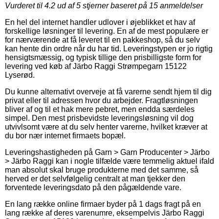
Vurderet til
4.2
ud af 5 stjerner baseret på
15
anmeldelser
En hel del internet handler udlover i øjeblikket et hav af
forskellige løsninger til levering. En af de mest populære er
for nærværende at få leveret til en pakkeshop, så du selv
kan hente din ordre når du har tid. Leveringstypen er jo rigtig
hensigtsmæssig, og typisk tillige den prisbilligste form for
levering ved køb af Järbo Raggi Strømpegarn 15122
Lyserød.
Du kunne alternativt overveje at få varerne sendt hjem til dig
privat eller til adressen hvor du arbejder. Fragtløsningen
bliver af og til et hak mere pebret, men endda særdeles
simpel. Den mest prisbevidste leveringsløsning vil dog
utvivlsomt være at du selv henter varerne, hvilket kræver at
du bor nær internet firmaets bopæl.
Leveringshastigheden på Garn > Garn Producenter > Järbo
> Järbo Raggi kan i nogle tilfælde være temmelig aktuel ifald
man absolut skal bruge produkterne med det samme, så
herved er det selvfølgelig centralt at man tjekker den
forventede leveringsdato på den pågældende vare.
En lang række online firmaer byder på 1 dags fragt på en
lang række af deres varenumre, eksempelvis Järbo Raggi