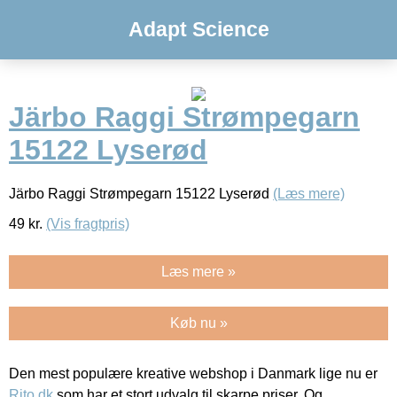
Adapt Science
Järbo Raggi Strømpegarn
15122 Lyserød
Järbo Raggi Strømpegarn 15122 Lyserød
(Læs mere)
49
kr.
(Vis fragtpris)
Læs mere »
Køb nu »
Den mest populære kreative webshop i Danmark lige nu er
Rito.dk
som har et stort udvalg til skarpe priser. Og