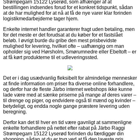
Strømpegarn 15122 Lyserød, som afhænger af at
bestillingen indsendes forud for et konkret tidspunkt, sådan
at de har mulighed for at nå at få de nye varer klar forinden
logistikmedarbejderne tager hjem.
Enkelte internet handler garanterer fragt uden betaling, men
for det meste er det forudsat at du køber for et fastslået
beløb. I øvrigt burde du gribe den mest prisbevidste
mulighed for levering, hvilket ofte – uafhængig om man
opholder sig ved Hørsholm, Smørumnedre eller Ebeltoft – er
at få kørt produkterne til et udleveringssted.
Det er i dag usædvanlig fleksibelt for almindelige mennesker
at finde information om priser fra diverse online forhandlere,
og derfor har de fleste Järbo internet webshops ikke kunne
lade være med at sænke priserne på mange af deres varer –
til drenge og piger, og endvidere også til mænd og kvinder –
betydeligt, og endda nogle gange præstere levering uden
beregning.
Derfor kan det til hver en tid være gavnligt at sammenligne
enkelte forhandlere på nettet efter rabat på Järbo Raggi
Strømpegarn 15122 Lyserød forinden du færdiggør din
shopping, sådan at du er tryg ved at få den laveste pris.