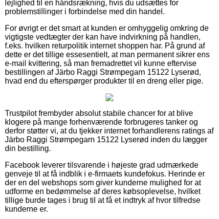
lejlighed til en håndsrækning, hvis du udsættes for
problemstillinger i forbindelse med din handel.
For øvrigt er det smart at kunden er omhyggelig omkring de
vigtigste vedtægter der kan have indvirkning på handlen,
f.eks. hvilken returpolitik internet shoppen har. På grund af
dette er det tillige essesentielt, at man permanent sikrer ens
e-mail kvittering, så man fremadrettet vil kunne eftervise
bestillingen af Järbo Raggi Strømpegarn 15122 Lyserød,
hvad end du efterspørger produkter til en dreng eller pige.
Trustpilot frembyder absolut stabile chancer for at blive
klogere på mange forhenværende forbrugeres tanker og
derfor støtter vi, at du tjekker internet forhandlerens ratings af
Järbo Raggi Strømpegarn 15122 Lyserød inden du lægger
din bestilling.
Facebook leverer tilsvarende i højeste grad udmærkede
genveje til at få indblik i e-firmaets kundefokus. Herinde er
der en del webshops som giver kunderne mulighed for at
udforme en bedømmelse af deres købsoplevelse, hvilket
tillige burde tages i brug til at få et indtryk af hvor tilfredse
kunderne er.