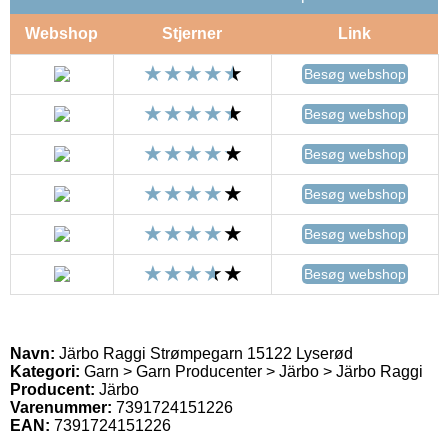
Webshop
Stjerner
Link
Besøg webshop
Besøg webshop
Besøg webshop
Besøg webshop
Besøg webshop
Besøg webshop
Navn:
Järbo Raggi Strømpegarn 15122 Lyserød
Kategori:
Garn > Garn Producenter > Järbo > Järbo Raggi
Producent:
Järbo
Varenummer:
7391724151226
EAN:
7391724151226