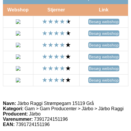
Webshop
Stjerner
Link
Besøg webshop
Besøg webshop
Besøg webshop
Besøg webshop
Besøg webshop
Besøg webshop
Navn:
Järbo Raggi Strømpegarn 15119 Grå
Kategori:
Garn > Garn Producenter > Järbo > Järbo Raggi
Producent:
Järbo
Varenummer:
7391724151196
EAN:
7391724151196