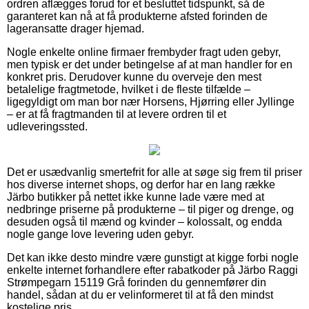
ordren aflægges forud for et besluttet tidspunkt, så de
garanteret kan nå at få produkterne afsted forinden de
lageransatte drager hjemad.
Nogle enkelte online firmaer frembyder fragt uden gebyr,
men typisk er det under betingelse af at man handler for en
konkret pris. Derudover kunne du overveje den mest
betalelige fragtmetode, hvilket i de fleste tilfælde –
ligegyldigt om man bor nær Horsens, Hjørring eller Jyllinge
– er at få fragtmanden til at levere ordren til et
udleveringssted.
Det er usædvanlig smertefrit for alle at søge sig frem til priser
hos diverse internet shops, og derfor har en lang række
Järbo butikker på nettet ikke kunne lade være med at
nedbringe priserne på produkterne – til piger og drenge, og
desuden også til mænd og kvinder – kolossalt, og endda
nogle gange love levering uden gebyr.
Det kan ikke desto mindre være gunstigt at kigge forbi nogle
enkelte internet forhandlere efter rabatkoder på Järbo Raggi
Strømpegarn 15119 Grå forinden du gennemfører din
handel, sådan at du er velinformeret til at få den mindst
kostelige pris.