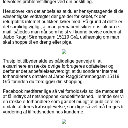
forvoldes problemstillinger ved din bestilling.
Herudover kan det anbefales at du er hensynstagende til de
væsentligste vedtægter der gælder for købet, fx den
returpolitik internet butikken kører med. På grund af dette er
det samtidig vigtigt, at man permanent sikrer ens faktura e-
mail, således man når som helst vil kunne bevise ordren af
Järbo Raggi Strømpegarn 15119 Grå, uafhængig om man
skal shoppe til en dreng eller pige.
Trustpilot tilbyder aldeles pålidelige genveje til at
eksaminere en række øvrige forbrugeres opfattelser og
derfor er det anbefalelsesværdigt, at du sonderer internet
forhandlerens omtaler af Järbo Raggi Strømpegarn 15119
Grå forinden du færdiggør din shopping.
Facebook medfører lige så vel forholdsvis solide metoder til
at få indtryk af netshoppens kundetilfredshed. Herinde ser vi
en række e-forhandlere som gør det muligt at publicere en
omtale af deres købsoplevelse, som lige så vel må bruges til
vurdering af tilfredsheden hos kunderne.