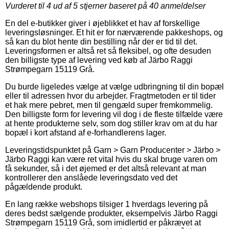
Vurderet til
4
ud af 5 stjerner baseret på
40
anmeldelser
En del e-butikker giver i øjeblikket et hav af forskellige
leveringsløsninger. Et hit er for nærværende pakkeshops, og
så kan du blot hente din bestilling når der er tid til det.
Leveringsformen er altså ret så fleksibel, og ofte desuden
den billigste type af levering ved køb af Järbo Raggi
Strømpegarn 15119 Grå.
Du burde ligeledes vælge at vælge udbringning til din bopæl
eller til adressen hvor du arbejder. Fragtmetoden er til tider
et hak mere pebret, men til gengæld super fremkommelig.
Den billigste form for levering vil dog i de fleste tilfælde være
at hente produkterne selv, som dog stiller krav om at du har
bopæl i kort afstand af e-forhandlerens lager.
Leveringstidspunktet på Garn > Garn Producenter > Järbo >
Järbo Raggi kan være ret vital hvis du skal bruge varen om
få sekunder, så i det øjemed er det altså relevant at man
kontrollerer den anslåede leveringsdato ved det
pågældende produkt.
En lang række webshops tilsiger 1 hverdags levering på
deres bedst sælgende produkter, eksempelvis Järbo Raggi
Strømpegarn 15119 Grå, som imidlertid er påkrævet at