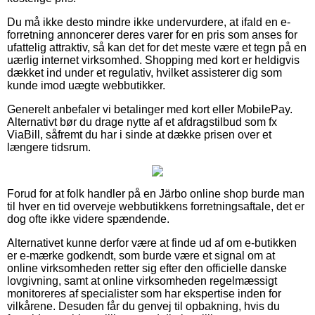
Du må ikke desto mindre ikke undervurdere, at ifald en e-
forretning annoncerer deres varer for en pris som anses for
ufattelig attraktiv, så kan det for det meste være et tegn på en
uærlig internet virksomhed. Shopping med kort er heldigvis
dækket ind under et regulativ, hvilket assisterer dig som
kunde imod uægte webbutikker.
Generelt anbefaler vi betalinger med kort eller MobilePay.
Alternativt bør du drage nytte af et afdragstilbud som fx
ViaBill, såfremt du har i sinde at dække prisen over et
længere tidsrum.
Forud for at folk handler på en Järbo online shop burde man
til hver en tid overveje webbutikkens forretningsaftale, det er
dog ofte ikke videre spændende.
Alternativet kunne derfor være at finde ud af om e-butikken
er e-mærke godkendt, som burde være et signal om at
online virksomheden retter sig efter den officielle danske
lovgivning, samt at online virksomheden regelmæssigt
monitoreres af specialister som har ekspertise inden for
vilkårene. Desuden får du genvej til opbakning, hvis du