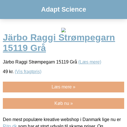
Adapt Science
Järbo Raggi Strømpegarn
15119 Grå
Järbo Raggi Strømpegarn 15119 Grå
(Læs mere)
49
kr.
(Vis fragtpris)
Læs mere »
Køb nu »
Den mest populære kreative webshop i Danmark lige nu er
Rito.dk
som har et stort udvalg til skarpe priser. Og