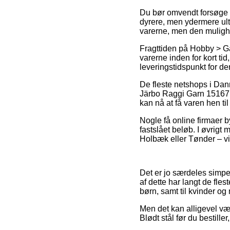
Du bør omvendt forsøge at 
dyrere, men ydermere ultr
varerne, men den mulighe
Fragttiden på Hobby > Ga
varerne inden for kort ti
leveringstidspunkt for de
De fleste netshops i Da
Järbo Raggi Garn 15167 Bl
kan nå at få varen hen til
Nogle få online firmaer b
fastslået beløb. I øvrigt
Holbæk eller Tønder – vil 
Det er jo særdeles simpel
af dette har langt de fle
børn, samt til kvinder o
Men det kan alligevel væ
Blødt stål før du bestille