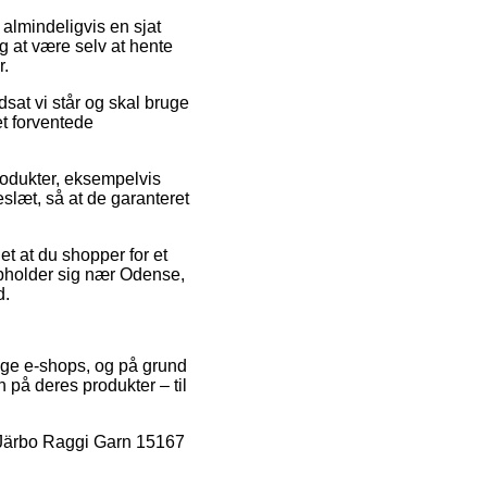
r almindeligvis en sjat
g at være selv at hente
r.
sat vi står og skal bruge
et forventede
rodukter, eksempelvis
eslæt, så at de garanteret
et at du shopper for et
 opholder sig nær Odense,
d.
lige e-shops, og på grund
 på deres produkter – til
å Järbo Raggi Garn 15167