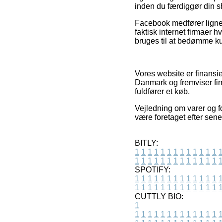
inden du færdiggør din 
Facebook medfører lignend
faktisk internet firmaer
bruges til at bedømme ku
Vores website er finansi
Danmark og fremviser fir
fuldfører et køb.
Vejledning om varer og fo
være foretaget efter sene
BITLY:
1
1
1
1
1
1
1
1
1
1
1
1
1
1
1
1
1
1
1
1
1
1
1
1
1
1
SPOTIFY:
1
1
1
1
1
1
1
1
1
1
1
1
1
1
1
1
1
1
1
1
1
1
1
1
1
1
CUTTLY BIO:
1
1
1
1
1
1
1
1
1
1
1
1
1
1