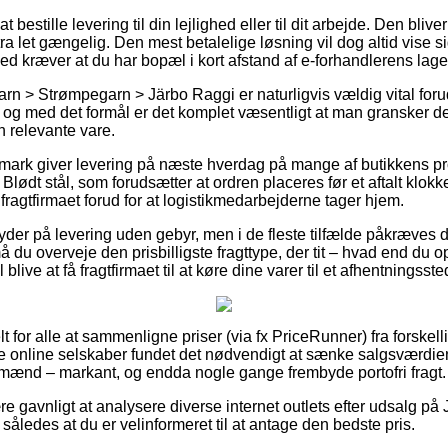
bestille levering til din lejlighed eller til dit arbejde. Den blive
a let gængelig. Den mest betalelige løsning vil dog altid vise si
d kræver at du har bopæl i kort afstand af e-forhandlerens lage
rn > Strømpegarn > Järbo Raggi er naturligvis vældig vital forud
d, og med det formål er det komplet væsentligt at man gransker d
n relevante vare.
nmark giver levering på næste hverdag på mange af butikkens p
ødt stål, som forudsætter at ordren placeres før et aftalt klokk
 fragtfirmaet forud for at logistikmedarbejderne tager hjem.
yder på levering uden gebyr, men i de fleste tilfælde påkræves d
 må du overveje den prisbilligste fragttype, der tit – hvad end du
blive at få fragtfirmaet til at køre dine varer til et afhentningsste
t for alle at sammenligne priser (via fx PriceRunner) fra forskel
ste online selskaber fundet det nødvendigt at sænke salgsværdien
g mænd – markant, og endda nogle gange frembyde portofri fragt.
re gavnligt at analysere diverse internet outlets efter udsalg p
r, således at du er velinformeret til at antage den bedste pris.