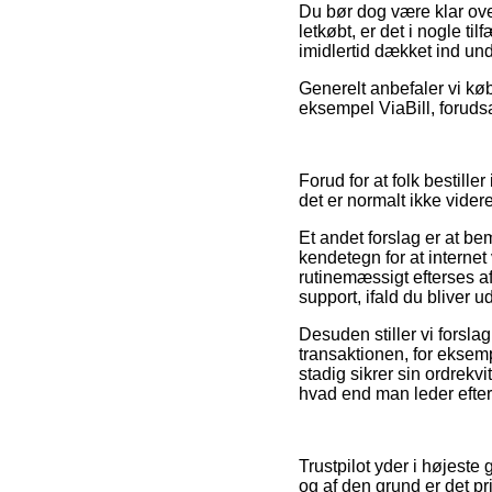
Du bør dog være klar ove
letkøbt, er det i nogle t
imidlertid dækket ind und
Generelt anbefaler vi kø
eksempel ViaBill, forudsa
Forud for at folk bestill
det er normalt ikke vide
Et andet forslag er at b
kendetegn for at interne
rutinemæssigt efterses a
support, ifald du bliver 
Desuden stiller vi forslag
transaktionen, for eksem
stadig sikrer sin ordrekv
hvad end man leder efter 
Trustpilot yder i højest
og af den grund er det p