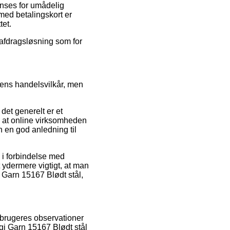
anses for umådelig
 med betalingskort er
tet.
 afdragsløsning som for
kkens handelsvilkår, men
det generelt er et
d at online virksomheden
 en god anledning til
d i forbindelse med
 ydermere vigtigt, at man
i Garn 15167 Blødt stål,
rbrugeres observationer
gi Garn 15167 Blødt stål