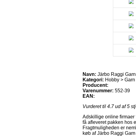
Navn:
Järbo Raggi Garn 
Kategori:
Hobby > Garn 
Producent:
Varenummer:
552-39
EAN:
Vurderet til
4.7
ud af 5 st
Adskillige online firmaer
få afleveret pakken hos 
Fragtmuligheden er nemli
køb af Järbo Raggi Garn 