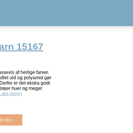
arn 15167
ssevis af herlige farver.
let uld og polyamid gør
erfor er det ekstra godt
 trøjer huer og meget
(Læs mere)
b nu »