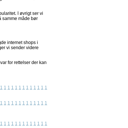
ritet. I øvrigt ser vi
m på samme måde bør
de internet shops i
ger vi sender videre
ar for rettelser der kan
1
1
1
1
1
1
1
1
1
1
1
1
1
1
1
1
1
1
1
1
1
1
1
1
1
1
1
1
1
1
1
1
1
1
1
1
1
1
1