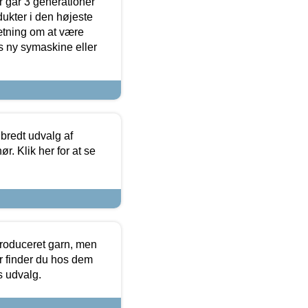
 går 3 generationer
dukter i den højeste
sætning om at være
s ny symaskine eller
 bredt udvalg af
r. Klik her for at se
produceret garn, men
or finder du hos dem
es udvalg.