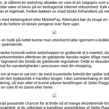
r, at såfremt en webshop afsætter en vare til en salgspris som 
ilfælde være et bevis på en bedragerisk internet virksomhed. Køb
er et regelsæt, hvilket dækker os imod falske forhandlere på net
b med betalingskort eller MobilePay. Alternativt bør du bruge en
t du hellere vil betale pengene over flere uger.
er i en butik på nettet kunne man utvivlsomt løbe igennem e-buti
re spændende.
emærke hvorvidt online webshoppen er godkendt af e-mærket, da 
t virksomheden efterlever de gældende danske regler, tillige me
f fagmænd der forstår de gældende regulativer. Dette er desuden
udsat for vanskeligheder i processen med din shopping.
 om at man er sat ind i de mest essentielle forhold der spiller in
pel den byttepolitik e-handlen bruger. I den sammenhæng er det
ittering, så man altid vil kunne påvise bestillingen af Järbo Ragg
en vare til en dame eller herre.
e grad passende chancer for at finde ud af mange eksisterende fo
risværdigt, at du udforsker e-handlens anmeldelser af Järbo Rag