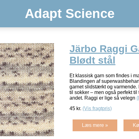
Adapt Science
Järbo Raggi G
Blødt stål
Et klassisk garn som findes i ma
Blandingen af superwashbehand
garnet slidstærkt og varmende. D
til sokker – men også perfekt til
andet. Raggi er lige så velegn
45
kr.
(Vis fragtpris)
Læs mere »
Kø