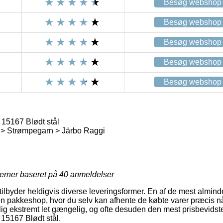
Besøg webshop
Besøg webshop
Besøg webshop
Besøg webshop
Besøg webshop
15167 Blødt stål
> Strømpegarn > Järbo Raggi
jerner baseret på
40
anmeldelser
 tilbyder heldigvis diverse leveringsformer. En af de mest almindel
en pakkeshop, hvor du selv kan afhente de købte varer præcis nå
g ekstremt let gængelig, og ofte desuden den mest prisbevidste 
15167 Blødt stål.