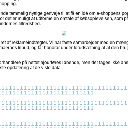
shopping.
e temmelig nyttige genveje til at få en idé om e-shoppens popula
 hvor det er muligt at udforme en omtale af købsoplevelsen, so
ndernes tilfredshed.
eret af reklameindtægter. Vi har faste samarbejder med en mæng
maernes tilbud, og får honorar under forudsætning af at den bru
rhandlere på nettet ajourføres løbende, men der tages ikke ansv
ste opdatering af de viste data.
1
1
1
1
1
1
1
1
1
1
1
1
1
1
1
1
1
1
1
1
1
1
1
1
1
1
1
1
1
1
1
1
1
1
1
1
1
1
1
1
1
1
1
1
1
1
1
1
1
1
1
1
1
1
1
1
1
1
1
1
1
1
1
1
1
1
1
1
1
1
1
1
1
1
1
1
1
1
1
1
1
1
1
1
1
1
1
1
1
1
1
1
1
1
1
1
1
1
1
1
1
1
1
1
1
1
1
1
1
1
1
1
1
1
1
1
1
1
1
1
1
1
1
1
1
1
1
1
1
1
1
1
1
1
1
1
1
1
1
1
1
1
1
1
1
1
1
1
1
1
1
1
1
1
1
1
1