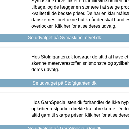
SymaskineTorvet.dk er en familievirksomhed der
tilbage, og de lægger en stor ære i at sælge pro
kvalitet til de bedste priser. De har en klar mål
danskernes foretrukne butik når der skal handle
overlocker. Klik her for at se deres udvalg.
Se udvalget på SymaskineTorvet.dk
Hos Stofgiganten.dk forsøger de altid at have et
skønne metervarestoffer, snitmønstre og sytilbehø
deres udvalg.
Se udvalget på Stofgiganten.dk
Hos GarnSpecialisten.dk forhandler de ikke ny
opkøber restpartier direkte fra fabrikkerne. Derf
altid garn til skarpe priser. Klik her for at se der
Se udvalget på GarnSpecialisten.dk