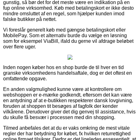
gunstig, så bør det for det meste være en indikation på en
fup online virksomhed. Køb med betalingskort er ikke desto
mindre omsluttet af en regel, som hjælper kunden imod
falske butikker på nettet.
Vi foreslår generelt køb med gængse betalingskort eller
MobilePay. Som et alternativ burde du vælge en løsning
som for eksempel ViaBill, ifald du gerne vil afdrage beløbet
over flere uger.
Inden nogen køber hos en shop burde de til hver en tid
granske virksomhedens handelsaftale, dog er det oftest en
omfattende opgave.
En anden valgmulighed kunne være at kontrollere om
webshoppen er e-mærke godkendt, eftersom det kan være
en antydning af at e-butikken respekterer dansk lovgivning,
foruden at shoppen tit besøges af fagfolk der kender
vilkårene. Derudover giver det dig genvej til assistance, hvis
du skulle få besvær i processen med din shopping.
Tilmed anbefales det at du er vaks omkring de mest vitale
regler der har betydning for købet, fx hvilken returrettighed
online firmaet tilsikrer. Derfor er det ligeledes essesentielt, at