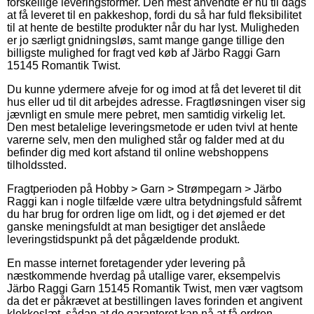
forskellige leveringsformer. Den mest anvendte er nu til dags
at få leveret til en pakkeshop, fordi du så har fuld fleksibilitet
til at hente de bestilte produkter når du har lyst. Muligheden
er jo særligt gnidningsløs, samt mange gange tillige den
billigste mulighed for fragt ved køb af Järbo Raggi Garn
15145 Romantik Twist.
Du kunne ydermere afveje for og imod at få det leveret til dit
hus eller ud til dit arbejdes adresse. Fragtløsningen viser sig
jævnligt en smule mere pebret, men samtidig virkelig let.
Den mest betalelige leveringsmetode er uden tvivl at hente
varerne selv, men den mulighed står og falder med at du
befinder dig med kort afstand til online webshoppens
tilholdssted.
Fragtperioden på Hobby > Garn > Strømpegarn > Järbo
Raggi kan i nogle tilfælde være ultra betydningsfuld såfremt
du har brug for ordren lige om lidt, og i det øjemed er det
ganske meningsfuldt at man besigtiger det anslåede
leveringstidspunkt på det pågældende produkt.
En masse internet foretagender yder levering på
næstkommende hverdag på utallige varer, eksempelvis
Järbo Raggi Garn 15145 Romantik Twist, men vær vagtsom
da det er påkrævet at bestillingen laves forinden et angivent
klokkeslæt, sådan at de garanteret kan nå at få ordren