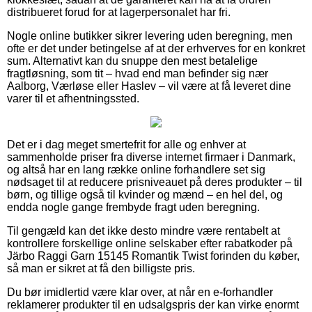
distribueret forud for at lagerpersonalet har fri.
Nogle online butikker sikrer levering uden beregning, men
ofte er det under betingelse af at der erhverves for en konkret
sum. Alternativt kan du snuppe den mest betalelige
fragtløsning, som tit – hvad end man befinder sig nær
Aalborg, Værløse eller Haslev – vil være at få leveret dine
varer til et afhentningssted.
Det er i dag meget smertefrit for alle og enhver at
sammenholde priser fra diverse internet firmaer i Danmark,
og altså har en lang række online forhandlere set sig
nødsaget til at reducere prisniveauet på deres produkter – til
børn, og tillige også til kvinder og mænd – en hel del, og
endda nogle gange frembyde fragt uden beregning.
Til gengæld kan det ikke desto mindre være rentabelt at
kontrollere forskellige online selskaber efter rabatkoder på
Järbo Raggi Garn 15145 Romantik Twist forinden du køber,
så man er sikret at få den billigste pris.
Du bør imidlertid være klar over, at når en e-forhandler
reklamerer produkter til en udsalgspris der kan virke enormt