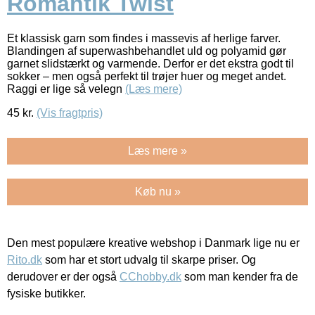
Romantik Twist
Et klassisk garn som findes i massevis af herlige farver.
Blandingen af superwashbehandlet uld og polyamid gør
garnet slidstærkt og varmende. Derfor er det ekstra godt til
sokker – men også perfekt til trøjer huer og meget andet.
Raggi er lige så velegn
(Læs mere)
45
kr.
(Vis fragtpris)
Læs mere »
Køb nu »
Den mest populære kreative webshop i Danmark lige nu er
Rito.dk
som har et stort udvalg til skarpe priser. Og
derudover er der også
CChobby.dk
som man kender fra de
fysiske butikker.