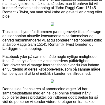
man stadig sikrer sin faktura, således man til enhver tid vil
kunne eftervise sin shopping af Järbo Raggi Garn 15145
Romantik Twist, om man skal købe en gave til en dreng eller
pige.
Trustpilot tilbyder fuldkommen pæne genveje til at eftersøge
en stor portion aktuelle konsumenters bedømmelser og
derved rekommanderer vi, at du sonderer netshoppens kritik
af Järbo Raggi Garn 15145 Romantik Twist forinden du
færdiggør din shopping.
Facebook yder på samme måde nogle nyttige muligheder
for at få indtryk af online virksomhedens pålidelighed.
Derudover ser vi mange internet shops hvor du kan forfatte
en vurdering af deres købsoplevelse, som på samme måde
kan benyttes til at få et indblik i kundernes tilfredshed.
Denne side finansieres af annonceindtægter. Vi har
samarbejdsaftaler med en hel del online firmaer når vi
publicerer deres produkter, og indtjener godtgørelse for så
vidt de personer vi sender videre foretager en transaktion.