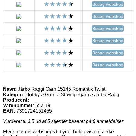
Besøg webshop
Besøg webshop
Besøg webshop
Besøg webshop
Besøg webshop
Besøg webshop
Navn:
Järbo Raggi Garn 15145 Romantik Twist
Kategori:
Hobby > Garn > Strømpegarn > Järbo Raggi
Producent:
Varenummer:
552-19
EAN:
7391724151455
Vurderet til
3.5
ud af 5 stjerner baseret på
6
anmeldelser
Flere internet webshops tilbyder heldigvis en række