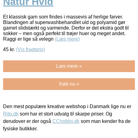
Natur Hvid
Et klassisk garn som findes i massevis af herlige farver.
Blandingen af superwashbehandlet uld og polyamid gør
garnet slidstærkt og varmende. Derfor er det ekstra godt til
sokker – men også perfekt til trøjer huer og meget andet.
Raggi er lige så velegn
(Læs mere)
45
kr.
(Vis fragtpris)
Læs mere »
Køb nu »
Den mest populære kreative webshop i Danmark lige nu er
Rito.dk
som har et stort udvalg til skarpe priser. Og
derudover er der også
CChobby.dk
som man kender fra de
fysiske butikker.