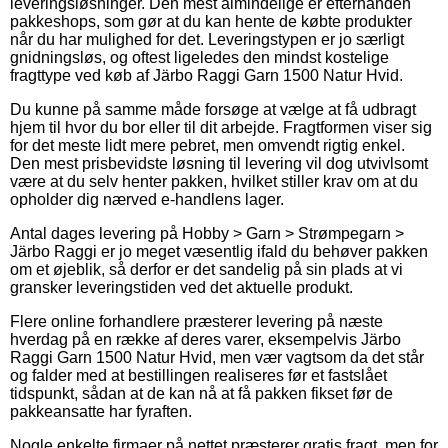
leveringsløsninger. Den mest almindelige er efterhånden
pakkeshops, som gør at du kan hente de købte produkter
når du har mulighed for det. Leveringstypen er jo særligt
gnidningsløs, og oftest ligeledes den mindst kostelige
fragttype ved køb af Järbo Raggi Garn 1500 Natur Hvid.
Du kunne på samme måde forsøge at vælge at få udbragt
hjem til hvor du bor eller til dit arbejde. Fragtformen viser sig
for det meste lidt mere pebret, men omvendt rigtig enkel.
Den mest prisbevidste løsning til levering vil dog utvivlsomt
være at du selv henter pakken, hvilket stiller krav om at du
opholder dig nærved e-handlens lager.
Antal dages levering på Hobby > Garn > Strømpegarn >
Järbo Raggi er jo meget væsentlig ifald du behøver pakken
om et øjeblik, så derfor er det sandelig på sin plads at vi
gransker leveringstiden ved det aktuelle produkt.
Flere online forhandlere præsterer levering på næste
hverdag på en række af deres varer, eksempelvis Järbo
Raggi Garn 1500 Natur Hvid, men vær vagtsom da det står
og falder med at bestillingen realiseres før et fastslået
tidspunkt, sådan at de kan nå at få pakken fikset før de
pakkeansatte har fyraften.
Nogle enkelte firmaer på nettet præsterer gratis fragt, men for