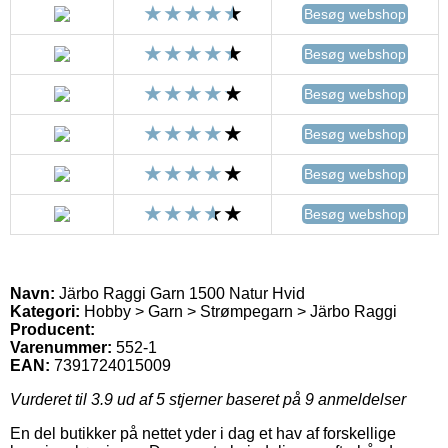
Besøg webshop
Besøg webshop
Besøg webshop
Besøg webshop
Besøg webshop
Besøg webshop
Navn:
Järbo Raggi Garn 1500 Natur Hvid
Kategori:
Hobby > Garn > Strømpegarn > Järbo Raggi
Producent:
Varenummer:
552-1
EAN:
7391724015009
Vurderet til
3.9
ud af 5 stjerner baseret på
9
anmeldelser
En del butikker på nettet yder i dag et hav af forskellige