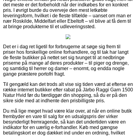
det meste er det forbeholdt når der indkøbes for en konkret
pris. I øvrigt burde du overveje den mest letkøbte
leveringsform, hvilket i de fleste tilfælde – uanset om man er
nær Roskilde, Middelfart eller Ebeltoft – vil blive at få dem til
at bringe produkterne til et udleveringssted.
Det er i dag ret ligetil for forbrugerne at søge sig frem til
priser hos forskellige online forhandlere, og til tak har langt
de fleste butikker på nettet set sig tvunget til at nedbringe
priserne på mange af deres produkter – til piger og drenge,
og samtidig til herrer og damer – enormt, og endda nogle
gange præstere portofri fragt.
Til gengæld kan det trods alt vise sig tiden værd at efterse en
række internet butikker efter rabat på Järbo Raggi Garn 1500
Natur Hvid før du færdiggør din shopping, så du er på den
sikre side med at indhente den prisbilligste pris.
Du må lige meget hvad være klar over, at når en online butik
frembyder en vare til salg for en udsalgspris der virker
besynderligt fremragende, så kan det undertiden være en
indikator for en uærlig e-forhandler. Køb med gængse
betalingskort er dog dækket ind under en ordning, hvilket