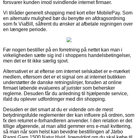
forsvarer kunden imod svindlende internet firmaer.
Vi tilråder generelt shopping med kort eller MobilePay. Som
en alternativ mulighed bør du benytte en afdragsordning
som fx ViaBill, såfremt du ønsker at afbetale regningen over
en længere periode.
Før nogen bestiller på en forretning på nettet kan man i
virkeligheden sætte sig ind i shoppens handelsbetingelser,
men det er tit ikke særlig sjovt.
Alternativet er at efterse om internet selskabet er e-mærket
medlem, eftersom det er et signal om at internet butikken
understøtter de danske retningslinjer, foruden at online
firmaet løbende evalueres af jurister som behersker
reglerne. Desuden får du anledning til hjælpende service,
ifald du oplever udfordringer med din shopping.
Desuden er det smart at du er vidende om de mest
betydningsfulde reglementer der kan influere på ordren, som
fx den returret e-forhandleren anvender. I den relation er det
tillige afgørende, at man altid gemmer ens e-mail kvittering,
så man når som helst kan bevidne bestillingen af Järbo
Raggi Garn 1500 Natur Hvid, ligegyldigt om du skal købe til