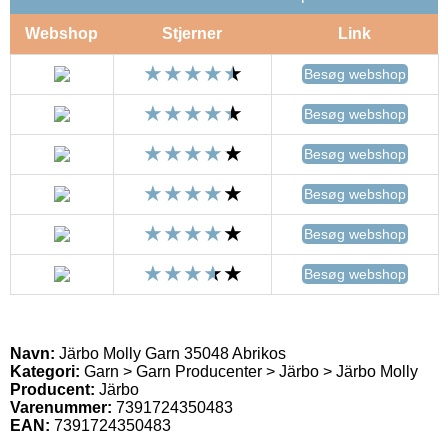
Webshop
Stjerner
Link
Besøg webshop
Besøg webshop
Besøg webshop
Besøg webshop
Besøg webshop
Besøg webshop
Navn:
Järbo Molly Garn 35048 Abrikos
Kategori:
Garn > Garn Producenter > Järbo > Järbo Molly
Producent:
Järbo
Varenummer:
7391724350483
EAN:
7391724350483