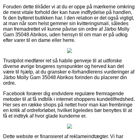
Foruden dette tilråder vi at du er oppe på mærkerne omkring
de mest vitale forhold der kan have indflydelse på handlen,
fx den bytteret butikken har. I den relation er det også vigtigt,
at man når som helst gemmer sin kvitteringsmail, således
man fremadrettet vil kunne påvise sin ordre af Järbo Molly
Garn 35048 Abrikos, uden hensyn til om man er på udkig
efter varer til en dame eller herre.
Trustpilot medfører ret så habile genveje til at udforske
diverse øvrige brugeres synspunkter og herved kan det
være til hjælp, at du gransker e-forhandlerens vurderinger af
Järbo Molly Garn 35048 Abrikos forinden du placerer din
ordre.
Facebook forærer dig endvidere regulære fremragende
metoder til at få indblik i internet shoppens kundetilfredshed.
Her ses en række shops på nettet hvor man kan frembringe
en kritik af ordreforløbet, hvilket ligeledes bør benyttes til at
få et indtryk af hvor glade kunderne er.
Dette website er finansieret af reklameindtægter. Vi har