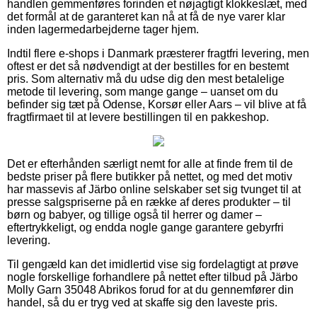
handlen gemmenføres forinden et nøjagtigt klokkeslæt, med
det formål at de garanteret kan nå at få de nye varer klar
inden lagermedarbejderne tager hjem.
Indtil flere e-shops i Danmark præsterer fragtfri levering, men
oftest er det så nødvendigt at der bestilles for en bestemt
pris. Som alternativ må du udse dig den mest betalelige
metode til levering, som mange gange – uanset om du
befinder sig tæt på Odense, Korsør eller Aars – vil blive at få
fragtfirmaet til at levere bestillingen til en pakkeshop.
Det er efterhånden særligt nemt for alle at finde frem til de
bedste priser på flere butikker på nettet, og med det motiv
har massevis af Järbo online selskaber set sig tvunget til at
presse salgspriserne på en række af deres produkter – til
børn og babyer, og tillige også til herrer og damer –
eftertrykkeligt, og endda nogle gange garantere gebyrfri
levering.
Til gengæld kan det imidlertid vise sig fordelagtigt at prøve
nogle forskellige forhandlere på nettet efter tilbud på Järbo
Molly Garn 35048 Abrikos forud for at du gennemfører din
handel, så du er tryg ved at skaffe sig den laveste pris.