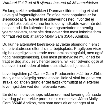
Vurderet til
4.2
ud af 5 stjerner baseret på
35
anmeldelser
En lang række netbutikker i Danmark tildeler i dag et stort
udvalg af fragtmuligheder. En af de mest populære er for
øjeblikket at få leveret til et udleveringssted, hvor det er
meget fleksibelt at kunne hente de nyindkøbte varer når det
passer ind i din kalender. Leveringsmetoden er nemlig
yderst bekvem, samt ofte derudover den mest letkøbte form
for fragt ved køb af Järbo Molly Garn 35048 Abrikos.
Du kunne alternativt foretrække at vælge afsending hjem til
din privatadresse eller til din arbejdsplads. Fragttypen viser
sig beklageligvis en kende mere omkostningsfuld, men også
rigtig hensigtsmæssig. Den mest prisbevidste mulighed for
fragt er dog at du selv henter ordren, hvilket nødvendiggør at
du lever i nærheden af internet selskabets hjemsted.
Leveringstiden på Garn > Garn Producenter > Järbo > Järbo
Molly er selvfølgelig særdeles vital ifald vi skal bruge varen
straks, og af den grund er det faktisk fornuftigt at vi efterser
leveringstiden ved den relevante vare.
En del online webshops reklamerer med levering på næste
hverdag på en række produkter, eksempelvis Järbo Molly
Garn 35048 Abrikos, men som trods alt er betinget af at