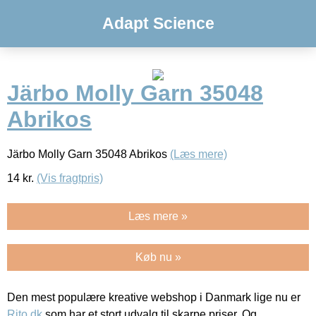
Adapt Science
Järbo Molly Garn 35048
Abrikos
Järbo Molly Garn 35048 Abrikos
(Læs mere)
14
kr.
(Vis fragtpris)
Læs mere »
Køb nu »
Den mest populære kreative webshop i Danmark lige nu er
Rito.dk
som har et stort udvalg til skarpe priser. Og