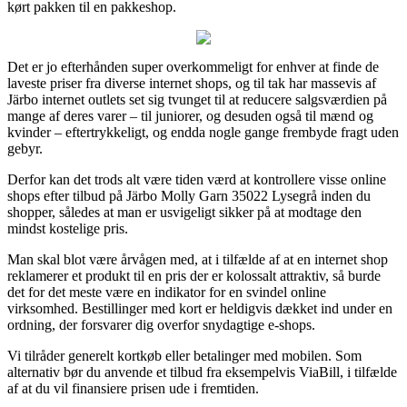
kørt pakken til en pakkeshop.
Det er jo efterhånden super overkommeligt for enhver at finde de
laveste priser fra diverse internet shops, og til tak har massevis af
Järbo internet outlets set sig tvunget til at reducere salgsværdien på
mange af deres varer – til juniorer, og desuden også til mænd og
kvinder – eftertrykkeligt, og endda nogle gange frembyde fragt uden
gebyr.
Derfor kan det trods alt være tiden værd at kontrollere visse online
shops efter tilbud på Järbo Molly Garn 35022 Lysegrå inden du
shopper, således at man er usvigeligt sikker på at modtage den
mindst kostelige pris.
Man skal blot være årvågen med, at i tilfælde af at en internet shop
reklamerer et produkt til en pris der er kolossalt attraktiv, så burde
det for det meste være en indikator for en svindel online
virksomhed. Bestillinger med kort er heldigvis dækket ind under en
ordning, der forsvarer dig overfor snydagtige e-shops.
Vi tilråder generelt kortkøb eller betalinger med mobilen. Som
alternativ bør du anvende et tilbud fra eksempelvis ViaBill, i tilfælde
af at du vil finansiere prisen ude i fremtiden.