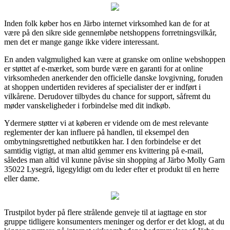
Inden folk køber hos en Järbo internet virksomhed kan de for at
være på den sikre side gennemløbe netshoppens forretningsvilkår,
men det er mange gange ikke videre interessant.
En anden valgmulighed kan være at granske om online webshoppen
er støttet af e-mærket, som burde være en garanti for at online
virksomheden anerkender den officielle danske lovgivning, foruden
at shoppen undertiden revideres af specialister der er indført i
vilkårene. Derudover tilbydes du chance for support, såfremt du
møder vanskeligheder i forbindelse med dit indkøb.
Ydermere støtter vi at køberen er vidende om de mest relevante
reglementer der kan influere på handlen, til eksempel den
ombytningsrettighed netbutikken har. I den forbindelse er det
samtidig vigtigt, at man altid gemmer ens kvittering på e-mail,
således man altid vil kunne påvise sin shopping af Järbo Molly Garn
35022 Lysegrå, ligegyldigt om du leder efter et produkt til en herre
eller dame.
Trustpilot byder på flere strålende genveje til at iagttage en stor
gruppe tidligere konsumenters meninger og derfor er det klogt, at du