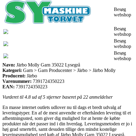
Besøg
webshop
Besøg
webshop
Besøg
webshop
Besøg
webshop
Navn:
Järbo Molly Garn 35022 Lysegrå
Kategori:
Garn > Garn Producenter > Järbo > Järbo Molly
Producent:
Järbo
Varenummer:
7391724350223
EAN:
7391724350223
Vurderet til
4.8
ud af 5 stjerner baseret på
22
anmeldelser
En masse internet outlets udlover nu til dags et bredt udvalg af
leveringstyper. En af de mest anvendte er efterhånden levering til et
afhentningssted, som giver dig mulighed for at hente de købte
produkter når det passer ind i din hverdag. Leveringsmetoden er jo i
høj grad smertefri, samt desuden tillige den mindst kostelige
leveringsmulighed ved køb af Järbo Molly Garn 35022 Lysegrå.