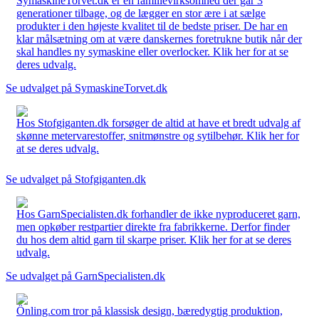
SymaskineTorvet.dk er en familievirksomhed der går 3
generationer tilbage, og de lægger en stor ære i at sælge
produkter i den højeste kvalitet til de bedste priser. De har en
klar målsætning om at være danskernes foretrukne butik når der
skal handles ny symaskine eller overlocker. Klik her for at se
deres udvalg.
Se udvalget på SymaskineTorvet.dk
Hos Stofgiganten.dk forsøger de altid at have et bredt udvalg af
skønne metervarestoffer, snitmønstre og sytilbehør. Klik her for
at se deres udvalg.
Se udvalget på Stofgiganten.dk
Hos GarnSpecialisten.dk forhandler de ikke nyproduceret garn,
men opkøber restpartier direkte fra fabrikkerne. Derfor finder
du hos dem altid garn til skarpe priser. Klik her for at se deres
udvalg.
Se udvalget på GarnSpecialisten.dk
Önling.com tror på klassisk design, bæredygtig produktion,