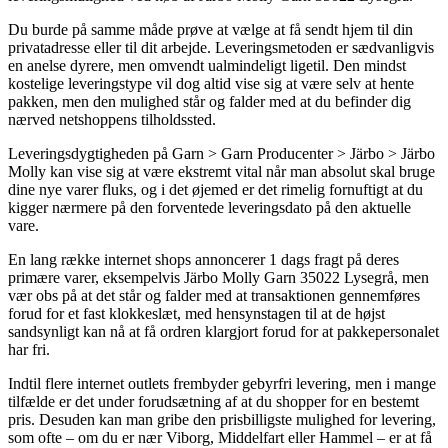
Du burde på samme måde prøve at vælge at få sendt hjem til din
privatadresse eller til dit arbejde. Leveringsmetoden er sædvanligvis
en anelse dyrere, men omvendt ualmindeligt ligetil. Den mindst
kostelige leveringstype vil dog altid vise sig at være selv at hente
pakken, men den mulighed står og falder med at du befinder dig
nærved netshoppens tilholdssted.
Leveringsdygtigheden på Garn > Garn Producenter > Järbo > Järbo
Molly kan vise sig at være ekstremt vital når man absolut skal bruge
dine nye varer fluks, og i det øjemed er det rimelig fornuftigt at du
kigger nærmere på den forventede leveringsdato på den aktuelle
vare.
En lang række internet shops annoncerer 1 dags fragt på deres
primære varer, eksempelvis Järbo Molly Garn 35022 Lysegrå, men
vær obs på at det står og falder med at transaktionen gennemføres
forud for et fast klokkeslæt, med hensynstagen til at de højst
sandsynligt kan nå at få ordren klargjort forud for at pakkepersonalet
har fri.
Indtil flere internet outlets frembyder gebyrfri levering, men i mange
tilfælde er det under forudsætning af at du shopper for en bestemt
pris. Desuden kan man gribe den prisbilligste mulighed for levering,
som ofte – om du er nær Viborg, Middelfart eller Hammel – er at få