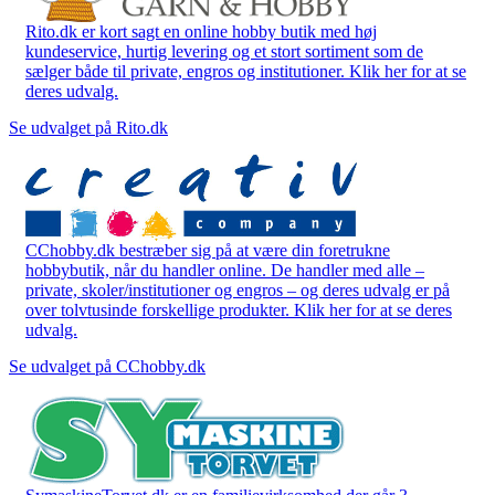
Rito.dk er kort sagt en online hobby butik med høj
kundeservice, hurtig levering og et stort sortiment som de
sælger både til private, engros og institutioner. Klik her for at se
deres udvalg.
Se udvalget på Rito.dk
CChobby.dk bestræber sig på at være din foretrukne
hobbybutik, når du handler online. De handler med alle –
private, skoler/institutioner og engros – og deres udvalg er på
over tolvtusinde forskellige produkter. Klik her for at se deres
udvalg.
Se udvalget på CChobby.dk