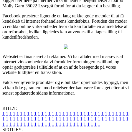
kigger nærmere på internet virksomhedens bedømmelser af Järbo
Molly Garn 35022 Lysegrå forud for at du lægger din bestilling.
Facebook præsterer lignende en lang række gode metoder til at få
kendskab til internet forhandlerens kundefokus. Foruden det møder
vi endda online virksomheder hvor du kan forfatte en anmeldelse af
ordreforløbet, hvilket ligeledes kan anvendes til at tage stilling til
kundetilfredsheden.
Websitet er finansieret af reklamer. Vi har aftaler med massevis af
internet virksomheder da vi formidler forretningernes tilbud, og
opnår godtgørelse i tilfælde af at en af de besøgende på vores
website fuldfører en transaktion.
Fakta vedrørende produkter og e-butikker opretholdes hyppigt, men
vi kan ikke garantere imod rettelser der kan være foretaget efter at vi
senest opdaterede sidens informationer.
BITLY:
1
1
1
1
1
1
1
1
1
1
1
1
1
1
1
1
1
1
1
1
1
1
1
1
1
1
1
1
1
1
1
1
1
1
1
1
1
1
1
1
1
1
1
1
1
1
1
1
1
1
1
1
1
1
1
1
1
1
1
1
1
1
1
1
1
1
1
1
1
1
1
1
1
1
1
1
1
1
1
1
1
1
1
1
1
1
1
1
1
1
1
1
1
1
1
1
1
1
1
1
SPOTIFY: