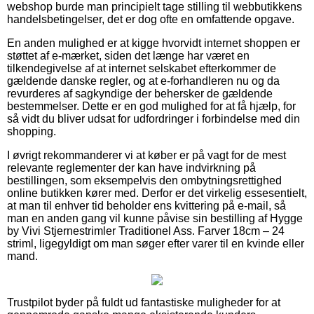
webshop burde man principielt tage stilling til webbutikkens
handelsbetingelser, det er dog ofte en omfattende opgave.
En anden mulighed er at kigge hvorvidt internet shoppen er
støttet af e-mærket, siden det længe har været en
tilkendegivelse af at internet selskabet efterkommer de
gældende danske regler, og at e-forhandleren nu og da
revurderes af sagkyndige der behersker de gældende
bestemmelser. Dette er en god mulighed for at få hjælp, for
så vidt du bliver udsat for udfordringer i forbindelse med din
shopping.
I øvrigt rekommanderer vi at køber er på vagt for de mest
relevante reglementer der kan have indvirkning på
bestillingen, som eksempelvis den ombytningsrettighed
online butikken kører med. Derfor er det virkelig essesentielt,
at man til enhver tid beholder ens kvittering på e-mail, så
man en anden gang vil kunne påvise sin bestilling af Hygge
by Vivi Stjernestrimler Traditionel Ass. Farver 18cm – 24
striml, ligegyldigt om man søger efter varer til en kvinde eller
mand.
Trustpilot byder på fuldt ud fantastiske muligheder for at