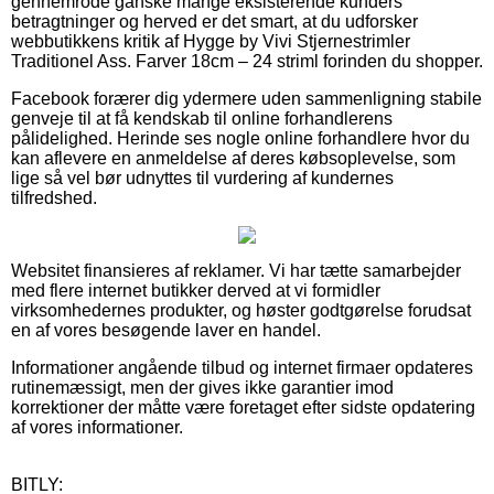
gennemrode ganske mange eksisterende kunders
betragtninger og herved er det smart, at du udforsker
webbutikkens kritik af Hygge by Vivi Stjernestrimler
Traditionel Ass. Farver 18cm – 24 striml forinden du shopper.
Facebook forærer dig ydermere uden sammenligning stabile
genveje til at få kendskab til online forhandlerens
pålidelighed. Herinde ses nogle online forhandlere hvor du
kan aflevere en anmeldelse af deres købsoplevelse, som
lige så vel bør udnyttes til vurdering af kundernes
tilfredshed.
Websitet finansieres af reklamer. Vi har tætte samarbejder
med flere internet butikker derved at vi formidler
virksomhedernes produkter, og høster godtgørelse forudsat
en af vores besøgende laver en handel.
Informationer angående tilbud og internet firmaer opdateres
rutinemæssigt, men der gives ikke garantier imod
korrektioner der måtte være foretaget efter sidste opdatering
af vores informationer.
BITLY: