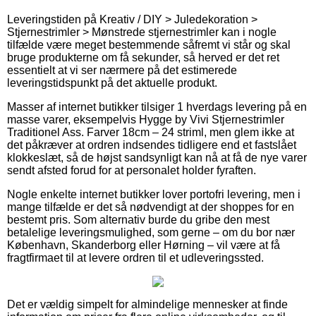
Leveringstiden på Kreativ / DIY > Juledekoration >
Stjernestrimler > Mønstrede stjernestrimler kan i nogle
tilfælde være meget bestemmende såfremt vi står og skal
bruge produkterne om få sekunder, så herved er det ret
essentielt at vi ser nærmere på det estimerede
leveringstidspunkt på det aktuelle produkt.
Masser af internet butikker tilsiger 1 hverdags levering på en
masse varer, eksempelvis Hygge by Vivi Stjernestrimler
Traditionel Ass. Farver 18cm – 24 striml, men glem ikke at
det påkræver at ordren indsendes tidligere end et fastslået
klokkeslæt, så de højst sandsynligt kan nå at få de nye varer
sendt afsted forud for at personalet holder fyraften.
Nogle enkelte internet butikker lover portofri levering, men i
mange tilfælde er det så nødvendigt at der shoppes for en
bestemt pris. Som alternativ burde du gribe den mest
betalelige leveringsmulighed, som gerne – om du bor nær
København, Skanderborg eller Hørning – vil være at få
fragtfirmaet til at levere ordren til et udleveringssted.
Det er vældig simpelt for almindelige mennesker at finde