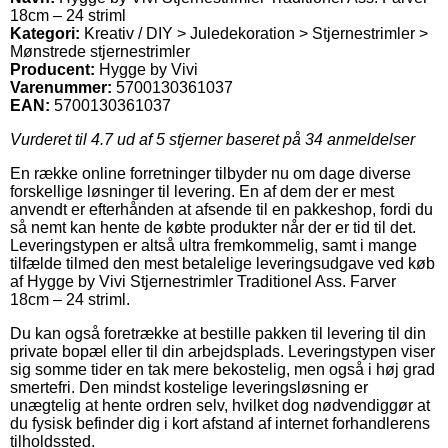
18cm – 24 striml
Kategori:
Kreativ / DIY > Juledekoration > Stjernestrimler >
Mønstrede stjernestrimler
Producent:
Hygge by Vivi
Varenummer:
5700130361037
EAN:
5700130361037
Vurderet til
4.7
ud af 5 stjerner baseret på
34
anmeldelser
En række online forretninger tilbyder nu om dage diverse
forskellige løsninger til levering. En af dem der er mest
anvendt er efterhånden at afsende til en pakkeshop, fordi du
så nemt kan hente de købte produkter når der er tid til det.
Leveringstypen er altså ultra fremkommelig, samt i mange
tilfælde tilmed den mest betalelige leveringsudgave ved køb
af Hygge by Vivi Stjernestrimler Traditionel Ass. Farver
18cm – 24 striml.
Du kan også foretrække at bestille pakken til levering til din
private bopæl eller til din arbejdsplads. Leveringstypen viser
sig somme tider en tak mere bekostelig, men også i høj grad
smertefri. Den mindst kostelige leveringsløsning er
unægtelig at hente ordren selv, hvilket dog nødvendiggør at
du fysisk befinder dig i kort afstand af internet forhandlerens
tilholdssted.