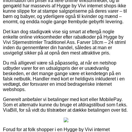
information om priser fra flere online virksomheder, og til
gengæld har massevis af Hygge by Vivi internet shops ikke
kunne slippe for at stampe salgspriserne på deres varer – til
børn og babyer, og yderligere også til kvinder og mænd –
enormt, og endda nogle gange frembyde gebyrfri levering.
Det kan dog stadigvæk vise sig smart at eftergå nogle
enkelte online virksomheder efter rabatkoder på Hygge by
Vivi Stjernestrimler Traditionel Ass. Farver 18cm – 24 striml
inden du gennemfører din handel, således at man er
usvigeligt sikker på at opnå den mest attraktive pris.
Du må alligevel være så påpasselig, at når en netshop
udbyder varer for en udsalgspris der er usædvanlig
beskeden, er det mange gange være et kendetegn på en
falsk netbutik. Handler med kort er heldigvis inkluderet i en
vedtægt, der forsvarer en imod bedrageriske internet
webshops.
Generelt anbefaler vi betalinger med kort eller MobilePay.
Som et alternativ kunne du bruge et afdragstilbud som f.eks.
ViaBill, for så vidt du tilstræber at dække betalingen over tid.
Forud for at folk shopper i en Hygge by Vivi internet