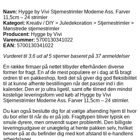
Navn:
Hygge by Vivi Stjernestrimler Moderne Ass. Farver
11,5cm – 24 strimler
Kategori:
Kreativ / DIY > Juledekoration > Stjernestrimler >
Mønstrede stjernestrimler
Producent:
Hygge by Vivi
Varenummer:
5700130341022
EAN:
5700130341022
Vurderet til
3.6
ud af 5 stjerner baseret på
37
anmeldelser
En række firmaer på nettet tilbyder efterhånden diverse
former for fragt. En af de mest populære er i dag at få bragt
ordren til en pakkeshop, fordi det så giver dig god fleksibilitet
til at kunne afhente bestillingen når det passer ind i din
kalender. Den er jo ultra ligetil, samt ofte tilmed den mindst
kostelige leveringsform ved køb af Hygge by Vivi
Stjernestrimler Moderne Ass. Farver 11,5cm – 24 strimler.
Du kan også beslutte dig for at vælge afsending hjem til hvor
du bor eller til når du er på job. Fragttypen bliver typisk en
smule dyrere, men omvendt super problemfri. Den billigste
leveringsudgave er unægtelig at hente pakken selv, hvilket
beroer på at du befinder dig med kort afstand til e-handlens
arbejdslager.