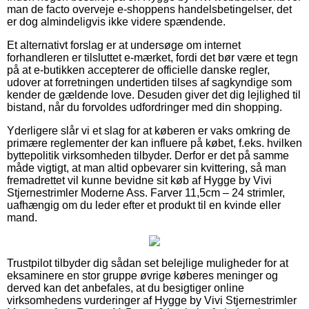
man de facto overveje e-shoppens handelsbetingelser, det
er dog almindeligvis ikke videre spændende.
Et alternativt forslag er at undersøge om internet
forhandleren er tilsluttet e-mærket, fordi det bør være et tegn
på at e-butikken accepterer de officielle danske regler,
udover at forretningen undertiden tilses af sagkyndige som
kender de gældende love. Desuden giver det dig lejlighed til
bistand, når du forvoldes udfordringer med din shopping.
Yderligere slår vi et slag for at køberen er vaks omkring de
primære reglementer der kan influere på købet, f.eks. hvilken
byttepolitik virksomheden tilbyder. Derfor er det på samme
måde vigtigt, at man altid opbevarer sin kvittering, så man
fremadrettet vil kunne bevidne sit køb af Hygge by Vivi
Stjernestrimler Moderne Ass. Farver 11,5cm – 24 strimler,
uafhængig om du leder efter et produkt til en kvinde eller
mand.
Trustpilot tilbyder dig sådan set belejlige muligheder for at
eksaminere en stor gruppe øvrige køberes meninger og
derved kan det anbefales, at du besigtiger online
virksomhedens vurderinger af Hygge by Vivi Stjernestrimler