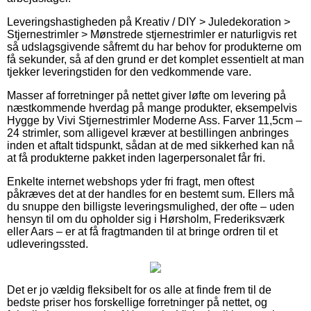
Leveringshastigheden på Kreativ / DIY > Juledekoration >
Stjernestrimler > Mønstrede stjernestrimler er naturligvis ret
så udslagsgivende såfremt du har behov for produkterne om
få sekunder, så af den grund er det komplet essentielt at man
tjekker leveringstiden for den vedkommende vare.
Masser af forretninger på nettet giver løfte om levering på
næstkommende hverdag på mange produkter, eksempelvis
Hygge by Vivi Stjernestrimler Moderne Ass. Farver 11,5cm –
24 strimler, som alligevel kræver at bestillingen anbringes
inden et aftalt tidspunkt, sådan at de med sikkerhed kan nå
at få produkterne pakket inden lagerpersonalet får fri.
Enkelte internet webshops yder fri fragt, men oftest
påkræves det at der handles for en bestemt sum. Ellers må
du snuppe den billigste leveringsmulighed, der ofte – uden
hensyn til om du opholder sig i Hørsholm, Frederiksværk
eller Aars – er at få fragtmanden til at bringe ordren til et
udleveringssted.
Det er jo vældig fleksibelt for os alle at finde frem til de
bedste priser hos forskellige forretninger på nettet, og