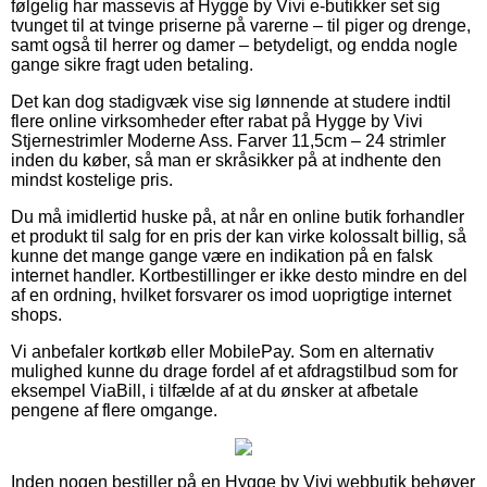
følgelig har massevis af Hygge by Vivi e-butikker set sig
tvunget til at tvinge priserne på varerne – til piger og drenge,
samt også til herrer og damer – betydeligt, og endda nogle
gange sikre fragt uden betaling.
Det kan dog stadigvæk vise sig lønnende at studere indtil
flere online virksomheder efter rabat på Hygge by Vivi
Stjernestrimler Moderne Ass. Farver 11,5cm – 24 strimler
inden du køber, så man er skråsikker på at indhente den
mindst kostelige pris.
Du må imidlertid huske på, at når en online butik forhandler
et produkt til salg for en pris der kan virke kolossalt billig, så
kunne det mange gange være en indikation på en falsk
internet handler. Kortbestillinger er ikke desto mindre en del
af en ordning, hvilket forsvarer os imod uoprigtige internet
shops.
Vi anbefaler kortkøb eller MobilePay. Som en alternativ
mulighed kunne du drage fordel af et afdragstilbud som for
eksempel ViaBill, i tilfælde af at du ønsker at afbetale
pengene af flere omgange.
Inden nogen bestiller på en Hygge by Vivi webbutik behøver