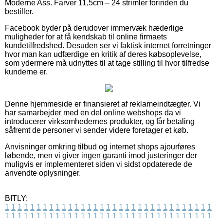
Moderne Ass. Farver 11,5cm – 24 strimler forinden du
bestiller.
Facebook byder på derudover immervæk hæderlige
muligheder for at få kendskab til online firmaets
kundetilfredshed. Desuden ser vi faktisk internet forretninger
hvor man kan udfærdige en kritik af deres købsoplevelse,
som ydermere må udnyttes til at tage stilling til hvor tilfredse
kunderne er.
Denne hjemmeside er finansieret af reklameindtægter. Vi
har samarbejder med en del online webshops da vi
introducerer virksomhedernes produkter, og får betaling
såfremt de personer vi sender videre foretager et køb.
Anvisninger omkring tilbud og internet shops ajourføres
løbende, men vi giver ingen garanti imod justeringer der
muligvis er implementeret siden vi sidst opdaterede de
anvendte oplysninger.
BITLY:
1
1
1
1
1
1
1
1
1
1
1
1
1
1
1
1
1
1
1
1
1
1
1
1
1
1
1
1
1
1
1
1
1
1
1
1
1
1
1
1
1
1
1
1
1
1
1
1
1
1
1
1
1
1
1
1
1
1
1
1
1
1
1
1
1
1