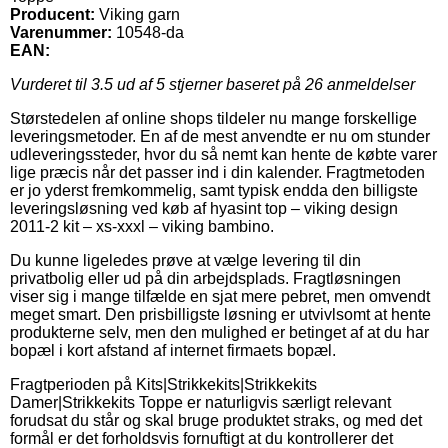
Producent:
Viking garn
Varenummer:
10548-da
EAN:
Vurderet til
3.5
ud af 5 stjerner baseret på
26
anmeldelser
Størstedelen af online shops tildeler nu mange forskellige
leveringsmetoder. En af de mest anvendte er nu om stunder
udleveringssteder, hvor du så nemt kan hente de købte varer
lige præcis når det passer ind i din kalender. Fragtmetoden
er jo yderst fremkommelig, samt typisk endda den billigste
leveringsløsning ved køb af hyasint top – viking design
2011-2 kit – xs-xxxl – viking bambino.
Du kunne ligeledes prøve at vælge levering til din
privatbolig eller ud på din arbejdsplads. Fragtløsningen
viser sig i mange tilfælde en sjat mere pebret, men omvendt
meget smart. Den prisbilligste løsning er utvivlsomt at hente
produkterne selv, men den mulighed er betinget af at du har
bopæl i kort afstand af internet firmaets bopæl.
Fragtperioden på Kits|Strikkekits|Strikkekits
Damer|Strikkekits Toppe er naturligvis særligt relevant
forudsat du står og skal bruge produktet straks, og med det
formål er det forholdsvis fornuftigt at du kontrollerer det