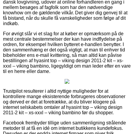
dansk lovgivning, udover at online forhandleren en gang i
mellem besøges af fagfolk som har den nødvendige
knowhow om de gældende vilkår. Det giver dig genvej til at
få bistand, når du skulle få vanskeligheder som følge af dit
indkøb.
For øvrigt slår vi et slag for at køber er opmærksom på de
mest centrale bestemmelser der kan have indflydelse på
ordren, for eksempel hvilken bytteret e-handlen benytter. I
den sammenhæng er det også vigtigt, at man til enhver tid
bibeholder ens e-mail kvittering, så man altid kan påvise
bestillingen af hyasint top – viking design 2011-2 kit – xs-
xxxl – viking bambino, ligegyldigt om man leder efter en vare
til en herre eller dame.
Trustpilot resulterer i altid nyttige muligheder for at
kontrollere mange eksisterende forbrugeres observationer
og derved er det at foretrække, at du bliver klogere på
internet selskabets omtaler af hyasint top – viking design
2011-2 kit – xs-xxxl – viking bambino før du shopper.
Facebook frembyder tillige uden sammenligning strålende
metoder til at få en idé om internet butikkens kundefokus.
Desuden er der endda internet firmaer som giver folk