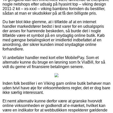
nogle netshops efter udsalg på hyasint top – viking design
2011-2 kit – xs-xxxl – viking bambino forinden du bestiller,
sådan at man er skudsikker på at få den billigste pris.
Du bør blot ikke glemme, at i tilfælde af at en internet
handler markedsfører bedst i test varer for en udsalgspris
der anses for hamrende beskeden, så burde det i nogle
tilfælde være et symbol på en snydagtig online butik. Køb
med gængse betalingskort er imidlertid indbefattet af en
anordning, der sikrer kunden imod snydagtige online
forhandlere.
Vi anbefaler handler med kort eller MobilePay. Som et
alternativ kunne du bruge en løsning som fx ViaBill, for så
vidt du gerne vil finansiere betalingen senere.
Inden folk bestiller i en Viking garn online butik behøver man
uden tvivl have øje for virksomhedens regler, det er dog bare
ikke særlig interessant.
Et nemt alternativ kunne derfor være at granske hvorvidt
online virksomheden er godkendt af e-mærket, hvilket kan
være en indikator for at webbutikken respekterer gældende