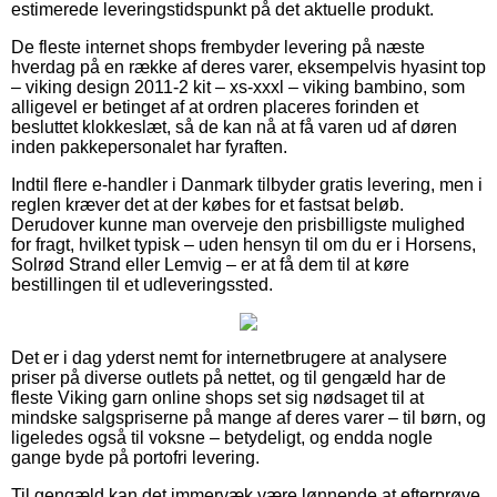
estimerede leveringstidspunkt på det aktuelle produkt.
De fleste internet shops frembyder levering på næste
hverdag på en række af deres varer, eksempelvis hyasint top
– viking design 2011-2 kit – xs-xxxl – viking bambino, som
alligevel er betinget af at ordren placeres forinden et
besluttet klokkeslæt, så de kan nå at få varen ud af døren
inden pakkepersonalet har fyraften.
Indtil flere e-handler i Danmark tilbyder gratis levering, men i
reglen kræver det at der købes for et fastsat beløb.
Derudover kunne man overveje den prisbilligste mulighed
for fragt, hvilket typisk – uden hensyn til om du er i Horsens,
Solrød Strand eller Lemvig – er at få dem til at køre
bestillingen til et udleveringssted.
Det er i dag yderst nemt for internetbrugere at analysere
priser på diverse outlets på nettet, og til gengæld har de
fleste Viking garn online shops set sig nødsaget til at
mindske salgspriserne på mange af deres varer – til børn, og
ligeledes også til voksne – betydeligt, og endda nogle
gange byde på portofri levering.
Til gengæld kan det immervæk være lønnende at efterprøve