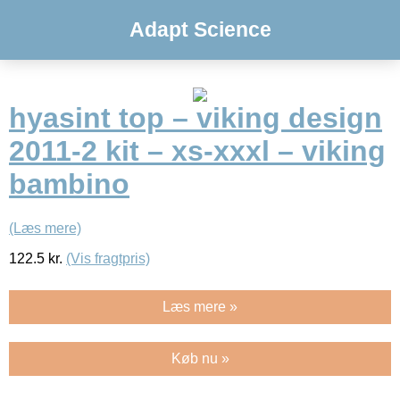
Adapt Science
hyasint top – viking design
2011-2 kit – xs-xxxl – viking
bambino
(Læs mere)
122.5
kr.
(Vis fragtpris)
Læs mere »
Køb nu »