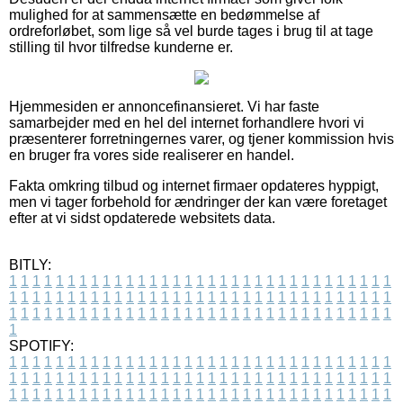
mulighed for at sammensætte en bedømmelse af
ordreforløbet, som lige så vel burde tages i brug til at tage
stilling til hvor tilfredse kunderne er.
Hjemmesiden er annoncefinansieret. Vi har faste
samarbejder med en hel del internet forhandlere hvori vi
præsenterer forretningernes varer, og tjener kommission hvis
en bruger fra vores side realiserer en handel.
Fakta omkring tilbud og internet firmaer opdateres hyppigt,
men vi tager forbehold for ændringer der kan være foretaget
efter at vi sidst opdaterede websitets data.
BITLY:
1
1
1
1
1
1
1
1
1
1
1
1
1
1
1
1
1
1
1
1
1
1
1
1
1
1
1
1
1
1
1
1
1
1
1
1
1
1
1
1
1
1
1
1
1
1
1
1
1
1
1
1
1
1
1
1
1
1
1
1
1
1
1
1
1
1
1
1
1
1
1
1
1
1
1
1
1
1
1
1
1
1
1
1
1
1
1
1
1
1
1
1
1
1
1
1
1
1
1
1
SPOTIFY:
1
1
1
1
1
1
1
1
1
1
1
1
1
1
1
1
1
1
1
1
1
1
1
1
1
1
1
1
1
1
1
1
1
1
1
1
1
1
1
1
1
1
1
1
1
1
1
1
1
1
1
1
1
1
1
1
1
1
1
1
1
1
1
1
1
1
1
1
1
1
1
1
1
1
1
1
1
1
1
1
1
1
1
1
1
1
1
1
1
1
1
1
1
1
1
1
1
1
1