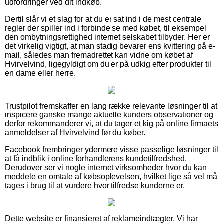
udfordringer ved dit indkøb.
Dertil slår vi et slag for at du er sat ind i de mest centrale
regler der spiller ind i forbindelse med købet, til eksempel
den ombytningsrettighed internet selskabet tilbyder. Her er
det virkelig vigtigt, at man stadig bevarer ens kvittering på e-
mail, således man fremadrettet kan vidne om købet af
Hvirvelvind, ligegyldigt om du er på udkig efter produkter til
en dame eller herre.
Trustpilot fremskaffer en lang række relevante løsninger til at
inspicere ganske mange aktuelle kunders observationer og
derfor rekommanderer vi, at du tager et kig på online firmaets
anmeldelser af Hvirvelvind før du køber.
Facebook frembringer ydermere visse passelige løsninger til
at få indblik i online forhandlerens kundetilfredshed.
Derudover ser vi nogle internet virksomheder hvor du kan
meddele en omtale af købsoplevelsen, hvilket lige så vel må
tages i brug til at vurdere hvor tilfredse kunderne er.
Dette website er finansieret af reklameindtægter. Vi har