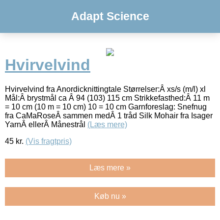
Adapt Science
Hvirvelvind
Hvirvelvind fra Anordicknittingtale Størrelser:Â xs/s (m/l) xl
Mål:Â brystmål ca Â 94 (103) 115 cm Strikkefasthed:Â 11 m
= 10 cm (10 m = 10 cm) 10 = 10 cm Garnforeslag: Snefnug
fra CaMaRoseÂ sammen medÂ 1 tråd Silk Mohair fra Isager
YarnÂ ellerÂ Månestrål
(Læs mere)
45
kr.
(Vis fragtpris)
Læs mere »
Køb nu »