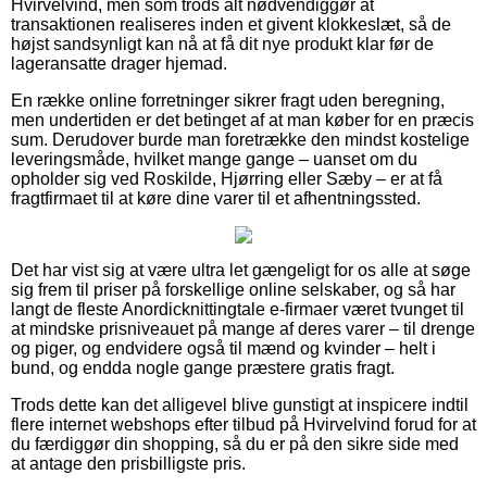
Hvirvelvind, men som trods alt nødvendiggør at
transaktionen realiseres inden et givent klokkeslæt, så de
højst sandsynligt kan nå at få dit nye produkt klar før de
lageransatte drager hjemad.
En række online forretninger sikrer fragt uden beregning,
men undertiden er det betinget af at man køber for en præcis
sum. Derudover burde man foretrække den mindst kostelige
leveringsmåde, hvilket mange gange – uanset om du
opholder sig ved Roskilde, Hjørring eller Sæby – er at få
fragtfirmaet til at køre dine varer til et afhentningssted.
Det har vist sig at være ultra let gængeligt for os alle at søge
sig frem til priser på forskellige online selskaber, og så har
langt de fleste Anordicknittingtale e-firmaer været tvunget til
at mindske prisniveauet på mange af deres varer – til drenge
og piger, og endvidere også til mænd og kvinder – helt i
bund, og endda nogle gange præstere gratis fragt.
Trods dette kan det alligevel blive gunstigt at inspicere indtil
flere internet webshops efter tilbud på Hvirvelvind forud for at
du færdiggør din shopping, så du er på den sikre side med
at antage den prisbilligste pris.