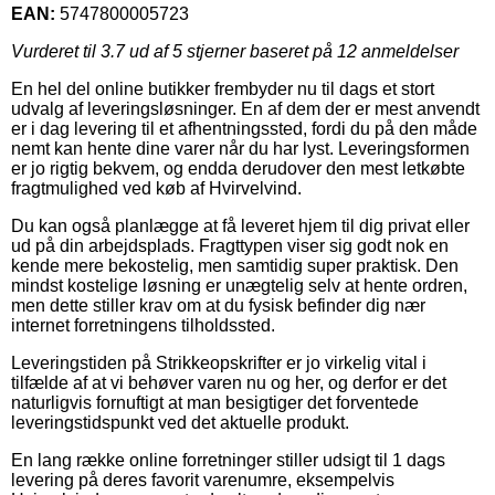
EAN:
5747800005723
Vurderet til
3.7
ud af 5 stjerner baseret på
12
anmeldelser
En hel del online butikker frembyder nu til dags et stort
udvalg af leveringsløsninger. En af dem der er mest anvendt
er i dag levering til et afhentningssted, fordi du på den måde
nemt kan hente dine varer når du har lyst. Leveringsformen
er jo rigtig bekvem, og endda derudover den mest letkøbte
fragtmulighed ved køb af Hvirvelvind.
Du kan også planlægge at få leveret hjem til dig privat eller
ud på din arbejdsplads. Fragttypen viser sig godt nok en
kende mere bekostelig, men samtidig super praktisk. Den
mindst kostelige løsning er unægtelig selv at hente ordren,
men dette stiller krav om at du fysisk befinder dig nær
internet forretningens tilholdssted.
Leveringstiden på Strikkeopskrifter er jo virkelig vital i
tilfælde af at vi behøver varen nu og her, og derfor er det
naturligvis fornuftigt at man besigtiger det forventede
leveringstidspunkt ved det aktuelle produkt.
En lang række online forretninger stiller udsigt til 1 dags
levering på deres favorit varenumre, eksempelvis