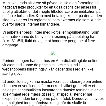
Man skal trods alt være så påvagt, at ifald en forretning på
nettet afsætter produkter for en udsalgspris der anses for
utrolig attraktiv, er det i nogle tilfælde være en indikation på
en fup e-forhandler. Køb med betalingskort er på den anden
side inkluderet i et reglement, som skærmer dig som kunde
overfor uægte internet forhandlere.
Vi anbefaler bestillinger med kort eller mobilbetaling. Som
alternativ kunne du benytte en løsning på afbetaling fra
f.eks. ViaBill, ifald du agter at honorere pengene af flere
omgange.
Forinden nogen handler hos en Anordicknittingtale online
virksomhed kunne de principielt sætte sig ind i
webshoppens forretningsvilkår, det er dog i reglen ikke
særlig sjovt.
Et andet forslag kunne måske være at undersøge om online
shoppen er verificeret af e-mærket, hvilket generelt er et
bevis på at netbutikken forsvarer de danske retningslinjer, og
at e-firmaet regelmæssigt ses til af specialister der har
ekspertise inden for reglerne på området. Derudover tilbydes
du mulighed for en håndsrækning, når du skulle få