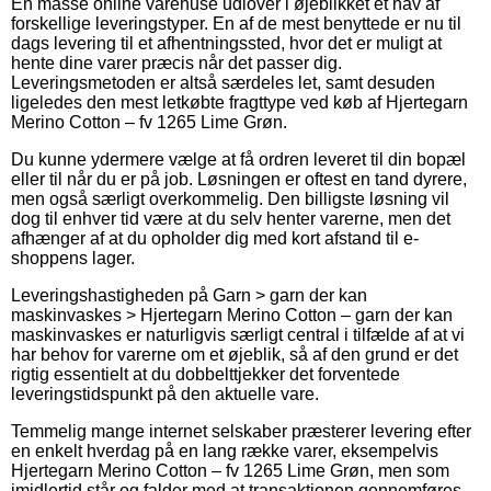
En masse online varehuse udlover i øjeblikket et hav af
forskellige leveringstyper. En af de mest benyttede er nu til
dags levering til et afhentningssted, hvor det er muligt at
hente dine varer præcis når det passer dig.
Leveringsmetoden er altså særdeles let, samt desuden
ligeledes den mest letkøbte fragttype ved køb af Hjertegarn
Merino Cotton – fv 1265 Lime Grøn.
Du kunne ydermere vælge at få ordren leveret til din bopæl
eller til når du er på job. Løsningen er oftest en tand dyrere,
men også særligt overkommelig. Den billigste løsning vil
dog til enhver tid være at du selv henter varerne, men det
afhænger af at du opholder dig med kort afstand til e-
shoppens lager.
Leveringshastigheden på Garn > garn der kan
maskinvaskes > Hjertegarn Merino Cotton – garn der kan
maskinvaskes er naturligvis særligt central i tilfælde af at vi
har behov for varerne om et øjeblik, så af den grund er det
rigtig essentielt at du dobbelttjekker det forventede
leveringstidspunkt på den aktuelle vare.
Temmelig mange internet selskaber præsterer levering efter
en enkelt hverdag på en lang række varer, eksempelvis
Hjertegarn Merino Cotton – fv 1265 Lime Grøn, men som
imidlertid står og falder med at transaktionen gennemføres