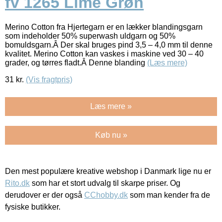
fv 1265 Lime Grøn
Merino Cotton fra Hjertegarn er en lækker blandingsgarn
som indeholder 50% superwash uldgarn og 50%
bomuldsgarn.Â Der skal bruges pind 3,5 – 4,0 mm til denne
kvalitet. Merino Cotton kan vaskes i maskine ved 30 – 40
grader, og tørres fladt.Â Denne blanding
(Læs mere)
31
kr.
(Vis fragtpris)
Læs mere »
Køb nu »
Den mest populære kreative webshop i Danmark lige nu er
Rito.dk
som har et stort udvalg til skarpe priser. Og
derudover er der også
CChobby.dk
som man kender fra de
fysiske butikker.