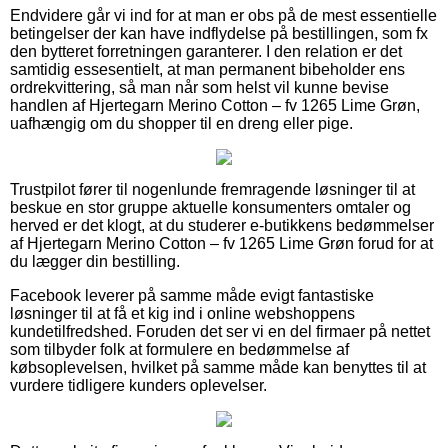
Endvidere går vi ind for at man er obs på de mest essentielle
betingelser der kan have indflydelse på bestillingen, som fx
den bytteret forretningen garanterer. I den relation er det
samtidig essesentielt, at man permanent bibeholder ens
ordrekvittering, så man når som helst vil kunne bevise
handlen af Hjertegarn Merino Cotton – fv 1265 Lime Grøn,
uafhængig om du shopper til en dreng eller pige.
Trustpilot fører til nogenlunde fremragende løsninger til at
beskue en stor gruppe aktuelle konsumenters omtaler og
herved er det klogt, at du studerer e-butikkens bedømmelser
af Hjertegarn Merino Cotton – fv 1265 Lime Grøn forud for at
du lægger din bestilling.
Facebook leverer på samme måde evigt fantastiske
løsninger til at få et kig ind i online webshoppens
kundetilfredshed. Foruden det ser vi en del firmaer på nettet
som tilbyder folk at formulere en bedømmelse af
købsoplevelsen, hvilket på samme måde kan benyttes til at
vurdere tidligere kunders oplevelser.