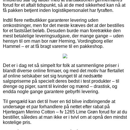
forud for et aftalt tidspunkt, så at de med sikkerhed kan nå at
få pakken betjent inden logistikpersonalet har fyraften.
Indtil flere netbutikker garanterer levering uden
omkostninger, men for det meste kræves det at der bestilles
for et fastslået beløb. Desuden burde man foretrække den
mest betalelige leveringsudgave, der mange gange – uden
hensyn til om man bor nær Herning, Vordingborg eller
Hammel – er at få bragt varerne til en pakkeshop.
Det er i dag ret så simpelt for folk at sammenligne priser i
blandt diverse online firmaer, og med det motiv har flertallet
af online selskaber set sig tvunget til at nedsætte
salgspriserne på specielt deres bedst i test produkter – til
drenge og piger, samt til kvinder og mænd – drastisk, og
endda nogle gange garantere gebyrfri levering.
Til gengæld kan det til hver en tid blive indbringende at
undersøge et par forhandlere på nettet efter rabat på
Hjertegarn Merino Cotton – fv 1265 Lime Grøn forud for at du
bestiller, således at man ikke er i tvivl om at opnå den mindst
kostelige pris.