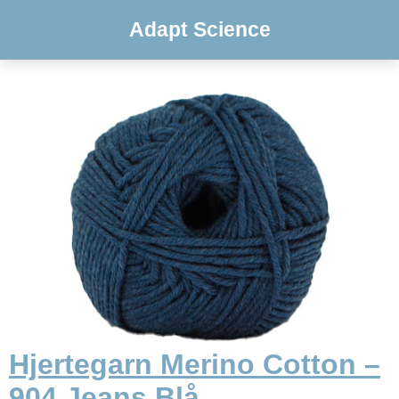
Adapt Science
Hjertegarn Merino Cotton –
904 Jeans Blå