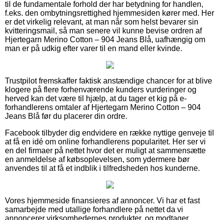
til de fundamentale forhold der har betydning for handlen,
f.eks. den ombytningsrettighed hjemmesiden kører med. Her
er det virkelig relevant, at man når som helst bevarer sin
kvitteringsmail, så man senere vil kunne bevise ordren af
Hjertegarn Merino Cotton – 904 Jeans Blå, uafhængig om
man er på udkig efter varer til en mand eller kvinde.
Trustpilot fremskaffer faktisk anstændige chancer for at blive
klogere på flere forhenværende kunders vurderinger og
herved kan det være til hjælp, at du tager et kig på e-
forhandlerens omtaler af Hjertegarn Merino Cotton – 904
Jeans Blå før du placerer din ordre.
Facebook tilbyder dig endvidere en række nyttige genveje til
at få en idé om online forhandlerens popularitet. Her ser vi
en del firmaer på nettet hvor det er muligt at sammensætte
en anmeldelse af købsoplevelsen, som ydermere bør
anvendes til at få et indblik i tilfredsheden hos kunderne.
Vores hjemmeside finansieres af annoncer. Vi har et fast
samarbejde med utallige forhandlere på nettet da vi
annoncerer virksomhedernes produkter, og modtager