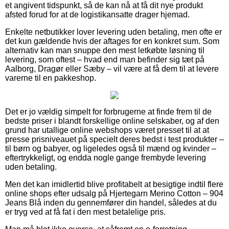
et angivent tidspunkt, så de kan nå at få dit nye produkt
afsted forud for at de logistikansatte drager hjemad.
Enkelte netbutikker lover levering uden betaling, men ofte er
det kun gældende hvis der aftages for en konkret sum. Som
alternativ kan man snuppe den mest letkøbte løsning til
levering, som oftest – hvad end man befinder sig tæt på
Aalborg, Dragør eller Sæby – vil være at få dem til at levere
varerne til en pakkeshop.
Det er jo vældig simpelt for forbrugerne at finde frem til de
bedste priser i blandt forskellige online selskaber, og af den
grund har utallige online webshops været presset til at at
presse prisniveauet på specielt deres bedst i test produkter –
til børn og babyer, og ligeledes også til mænd og kvinder –
eftertrykkeligt, og endda nogle gange frembyde levering
uden betaling.
Men det kan imidlertid blive profitabelt at besigtige indtil flere
online shops efter udsalg på Hjertegarn Merino Cotton – 904
Jeans Blå inden du gennemfører din handel, således at du
er tryg ved at få fat i den mest betalelige pris.