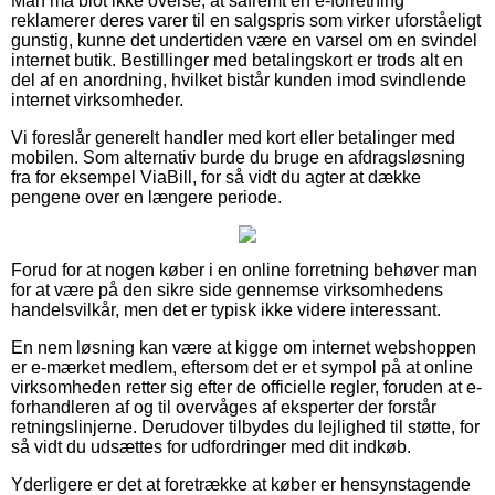
Man må blot ikke overse, at såfremt en e-forretning
reklamerer deres varer til en salgspris som virker uforståeligt
gunstig, kunne det undertiden være en varsel om en svindel
internet butik. Bestillinger med betalingskort er trods alt en
del af en anordning, hvilket bistår kunden imod svindlende
internet virksomheder.
Vi foreslår generelt handler med kort eller betalinger med
mobilen. Som alternativ burde du bruge en afdragsløsning
fra for eksempel ViaBill, for så vidt du agter at dække
pengene over en længere periode.
Forud for at nogen køber i en online forretning behøver man
for at være på den sikre side gennemse virksomhedens
handelsvilkår, men det er typisk ikke videre interessant.
En nem løsning kan være at kigge om internet webshoppen
er e-mærket medlem, eftersom det er et sympol på at online
virksomheden retter sig efter de officielle regler, foruden at e-
forhandleren af og til overvåges af eksperter der forstår
retningslinjerne. Derudover tilbydes du lejlighed til støtte, for
så vidt du udsættes for udfordringer med dit indkøb.
Yderligere er det at foretrække at køber er hensynstagende