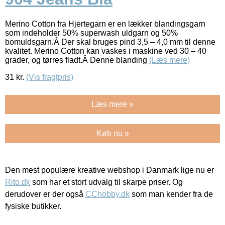
Merino Cotton fra Hjertegarn er en lækker blandingsgarn
som indeholder 50% superwash uldgarn og 50%
bomuldsgarn.Â Der skal bruges pind 3,5 – 4,0 mm til denne
kvalitet. Merino Cotton kan vaskes i maskine ved 30 – 40
grader, og tørres fladt.Â Denne blanding
(Læs mere)
31
kr.
(Vis fragtpris)
Læs mere »
Køb nu »
Den mest populære kreative webshop i Danmark lige nu er
Rito.dk
som har et stort udvalg til skarpe priser. Og
derudover er der også
CChobby.dk
som man kender fra de
fysiske butikker.