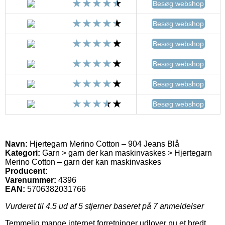
Besøg webshop
Besøg webshop
Besøg webshop
Besøg webshop
Besøg webshop
Besøg webshop
Navn:
Hjertegarn Merino Cotton – 904 Jeans Blå
Kategori:
Garn > garn der kan maskinvaskes > Hjertegarn
Merino Cotton – garn der kan maskinvaskes
Producent:
Varenummer:
4396
EAN:
5706382031766
Vurderet til
4.5
ud af 5 stjerner baseret på
7
anmeldelser
Temmelig mange internet forretninger udlover nu et bredt