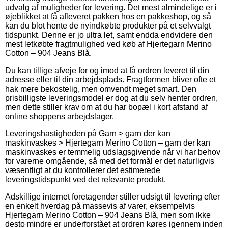
udvalg af muligheder for levering. Det mest almindelige er i
øjeblikket at få afleveret pakken hos en pakkeshop, og så
kan du blot hente de nyindkøbte produkter på et selvvalgt
tidspunkt. Denne er jo ultra let, samt endda endvidere den
mest letkøbte fragtmulighed ved køb af Hjertegarn Merino
Cotton – 904 Jeans Blå.
Du kan tillige afveje for og imod at få ordren leveret til din
adresse eller til din arbejdsplads. Fragtformen bliver ofte et
hak mere bekostelig, men omvendt meget smart. Den
prisbilligste leveringsmodel er dog at du selv henter ordren,
men dette stiller krav om at du har bopæl i kort afstand af
online shoppens arbejdslager.
Leveringshastigheden på Garn > garn der kan
maskinvaskes > Hjertegarn Merino Cotton – garn der kan
maskinvaskes er temmelig udslagsgivende når vi har behov
for varerne omgående, så med det formål er det naturligvis
væsentligt at du kontrollerer det estimerede
leveringstidspunkt ved det relevante produkt.
Adskillige internet foretagender stiller udsigt til levering efter
en enkelt hverdag på massevis af varer, eksempelvis
Hjertegarn Merino Cotton – 904 Jeans Blå, men som ikke
desto mindre er underforstået at ordren køres igennem inden