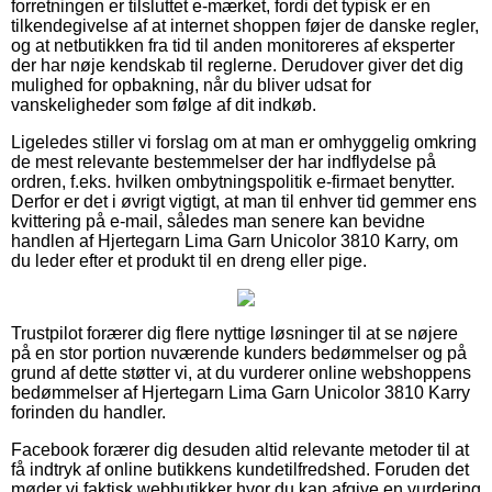
forretningen er tilsluttet e-mærket, fordi det typisk er en
tilkendegivelse af at internet shoppen føjer de danske regler,
og at netbutikken fra tid til anden monitoreres af eksperter
der har nøje kendskab til reglerne. Derudover giver det dig
mulighed for opbakning, når du bliver udsat for
vanskeligheder som følge af dit indkøb.
Ligeledes stiller vi forslag om at man er omhyggelig omkring
de mest relevante bestemmelser der har indflydelse på
ordren, f.eks. hvilken ombytningspolitik e-firmaet benytter.
Derfor er det i øvrigt vigtigt, at man til enhver tid gemmer ens
kvittering på e-mail, således man senere kan bevidne
handlen af Hjertegarn Lima Garn Unicolor 3810 Karry, om
du leder efter et produkt til en dreng eller pige.
Trustpilot forærer dig flere nyttige løsninger til at se nøjere
på en stor portion nuværende kunders bedømmelser og på
grund af dette støtter vi, at du vurderer online webshoppens
bedømmelser af Hjertegarn Lima Garn Unicolor 3810 Karry
forinden du handler.
Facebook forærer dig desuden altid relevante metoder til at
få indtryk af online butikkens kundetilfredshed. Foruden det
møder vi faktisk webbutikker hvor du kan afgive en vurdering