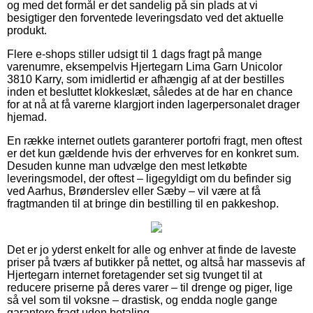
og med det formål er det sandelig på sin plads at vi
besigtiger den forventede leveringsdato ved det aktuelle
produkt.
Flere e-shops stiller udsigt til 1 dags fragt på mange
varenumre, eksempelvis Hjertegarn Lima Garn Unicolor
3810 Karry, som imidlertid er afhængig af at der bestilles
inden et besluttet klokkeslæt, således at de har en chance
for at nå at få varerne klargjort inden lagerpersonalet drager
hjemad.
En række internet outlets garanterer portofri fragt, men oftest
er det kun gældende hvis der erhverves for en konkret sum.
Desuden kunne man udvælge den mest letkøbte
leveringsmodel, der oftest – ligegyldigt om du befinder sig
ved Aarhus, Brønderslev eller Sæby – vil være at få
fragtmanden til at bringe din bestilling til en pakkeshop.
Det er jo yderst enkelt for alle og enhver at finde de laveste
priser på tværs af butikker på nettet, og altså har massevis af
Hjertegarn internet foretagender set sig tvunget til at
reducere priserne på deres varer – til drenge og piger, lige
så vel som til voksne – drastisk, og endda nogle gange
garantere fragt uden betaling.