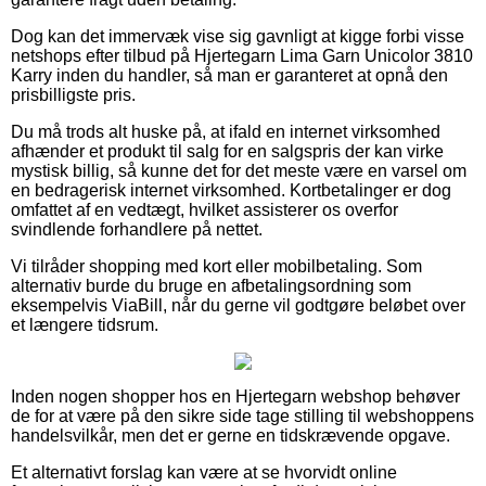
Dog kan det immervæk vise sig gavnligt at kigge forbi visse
netshops efter tilbud på Hjertegarn Lima Garn Unicolor 3810
Karry inden du handler, så man er garanteret at opnå den
prisbilligste pris.
Du må trods alt huske på, at ifald en internet virksomhed
afhænder et produkt til salg for en salgspris der kan virke
mystisk billig, så kunne det for det meste være en varsel om
en bedragerisk internet virksomhed. Kortbetalinger er dog
omfattet af en vedtægt, hvilket assisterer os overfor
svindlende forhandlere på nettet.
Vi tilråder shopping med kort eller mobilbetaling. Som
alternativ burde du bruge en afbetalingsordning som
eksempelvis ViaBill, når du gerne vil godtgøre beløbet over
et længere tidsrum.
Inden nogen shopper hos en Hjertegarn webshop behøver
de for at være på den sikre side tage stilling til webshoppens
handelsvilkår, men det er gerne en tidskrævende opgave.
Et alternativt forslag kan være at se hvorvidt online