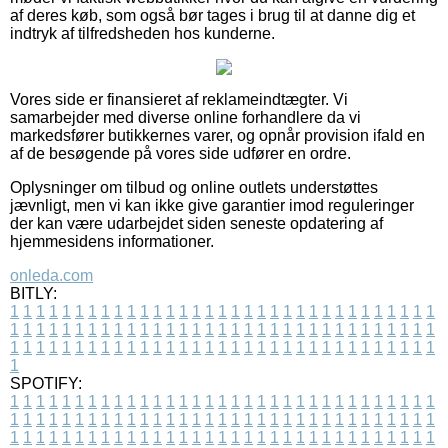
af deres køb, som også bør tages i brug til at danne dig et
indtryk af tilfredsheden hos kunderne.
Vores side er finansieret af reklameindtægter. Vi
samarbejder med diverse online forhandlere da vi
markedsfører butikkernes varer, og opnår provision ifald en
af de besøgende på vores side udfører en ordre.
Oplysninger om tilbud og online outlets understøttes
jævnligt, men vi kan ikke give garantier imod reguleringer
der kan være udarbejdet siden seneste opdatering af
hjemmesidens informationer.
onleda.com
BITLY:
1
1
1
1
1
1
1
1
1
1
1
1
1
1
1
1
1
1
1
1
1
1
1
1
1
1
1
1
1
1
1
1
1
1
1
1
1
1
1
1
1
1
1
1
1
1
1
1
1
1
1
1
1
1
1
1
1
1
1
1
1
1
1
1
1
1
1
1
1
1
1
1
1
1
1
1
1
1
1
1
1
1
1
1
1
1
1
1
1
1
1
1
1
1
1
1
1
1
1
1
SPOTIFY:
1
1
1
1
1
1
1
1
1
1
1
1
1
1
1
1
1
1
1
1
1
1
1
1
1
1
1
1
1
1
1
1
1
1
1
1
1
1
1
1
1
1
1
1
1
1
1
1
1
1
1
1
1
1
1
1
1
1
1
1
1
1
1
1
1
1
1
1
1
1
1
1
1
1
1
1
1
1
1
1
1
1
1
1
1
1
1
1
1
1
1
1
1
1
1
1
1
1
1