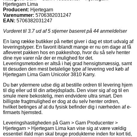
Hjertegarn Lima
Producent:
Hjertegarn
Varenummer:
5706382031247
EAN:
5706382031247
Vurderet til
3.7
ud af 5 stjerner baseret på
44
anmeldelser
En lang række butikker på nettet giver i dag et stort udvalg af
leveringstyper. En favorit iblandt mange er nu om dage at få
afleveret pakken hos en pakkeshop, hvor du så selv henter
dine nye varer når der er mulighed for det.
Leveringsmetoden er altså i høj grad hensigtsmæssig, samt
tit desuden den mest betalelige type af levering ved køb af
Hjertegarn Lima Garn Unicolor 3810 Karry.
Du bør ydermere udse dig at bestille ordren til levering hjem
til dig eller ud til din arbejdsplads. Den viser sig af og til en
smule mere bekostelig, men endvidere ultra smart. Den
billigste fragtmulighed er dog at du selv henter ordren,
hvilket betinges af at du fysisk befinder dig i nærheden af e-
firmaets hjemsted.
Leveringshastigheden på Garn > Garn Producenter >
Hjertegarn > Hjertegarn Lima kan vise sig at være vældig
essentiel ifald man skal bruge produkterne inden for kort tid,