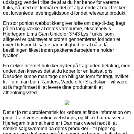
udslagsgivende i tilfælde af at du har behov for varerne
fluks, så med det formål er det ret afgørende at du checker
det forventede leveringstidspunkt for det relevante produkt.
En stor portion webbutikker giver løfte om dag-til-dag fragt
på en lang række af deres varenumre, eksempelvis
Hjertegarn Lima Garn Unicolor 3743 Lys Turkis, som
alligevel er påkrævet at ordren gennemføres forinden et
givent tidspunkt, så de har mulighed for at nå at få
bestillingen fikset inden pakkemedarbejderne holder
fyraften.
En række internet butikker byder på fragt uden betaling, men
undertiden kræves det at du køber for en fastsat pris.
Desuden kunne man tage den billigste form for fragt, hvilket
tit – om man bor i Randers, Varde eller Skælskør – vil være
at få fragtfirmaet til at levere dine produkter til et
afhentningssted.
Det er jo ret uproblematisk for købere at finde information om
priser fra diverse online webshops, og til tak har masser af
Hjertegarn internet handler i Danmark været nødt til at
sænke salgsværdien på deres produkter – til piger og
drenge, og yderligere også til damer og herrer – helt i bund,