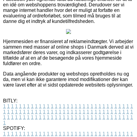
en idé om webshoppens troværdighed. Derudover ser vi
mange internet handler hvor det er muligt at forfatte en
evaluering af ordreforløbet, som tilmed må bruges til at
danne dig et indtryk af kundetilfredsheden.
Hjemmesiden er finansieret af reklameindtægter. Vi arbejder
sammen med masser af online shops i Danmark derved at vi
markedsfører deres varer, og indkasserer godtgørelse i
tilfælde af at en af de besøgende på vores hjemmeside
fuldfører en ordre.
Data angående produkter og webshops opretholdes nu og
da, men vi kan ikke garantere imod modifikationer der kan
være lavet efter at vi sidst opdaterede websitets oplysninger.
BITLY:
1
1
1
1
1
1
1
1
1
1
1
1
1
1
1
1
1
1
1
1
1
1
1
1
1
1
1
1
1
1
1
1
1
1
1
1
1
1
1
1
1
1
1
1
1
1
1
1
1
1
1
1
1
1
1
1
1
1
1
1
1
1
1
1
1
1
1
1
1
1
1
1
1
1
1
1
1
1
1
1
1
1
1
1
1
1
1
1
1
1
1
1
1
1
1
1
1
1
1
1
SPOTIFY:
1
1
1
1
1
1
1
1
1
1
1
1
1
1
1
1
1
1
1
1
1
1
1
1
1
1
1
1
1
1
1
1
1