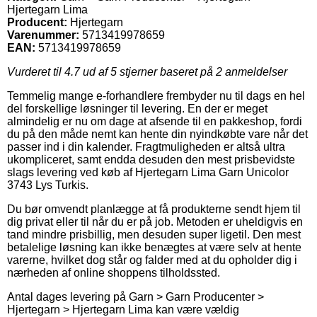
Hjertegarn Lima
Producent:
Hjertegarn
Varenummer:
5713419978659
EAN:
5713419978659
Vurderet til
4.7
ud af 5 stjerner baseret på
2
anmeldelser
Temmelig mange e-forhandlere frembyder nu til dags en hel
del forskellige løsninger til levering. En der er meget
almindelig er nu om dage at afsende til en pakkeshop, fordi
du på den måde nemt kan hente din nyindkøbte vare når det
passer ind i din kalender. Fragtmuligheden er altså ultra
ukompliceret, samt endda desuden den mest prisbevidste
slags levering ved køb af Hjertegarn Lima Garn Unicolor
3743 Lys Turkis.
Du bør omvendt planlægge at få produkterne sendt hjem til
dig privat eller til når du er på job. Metoden er uheldigvis en
tand mindre prisbillig, men desuden super ligetil. Den mest
betalelige løsning kan ikke benægtes at være selv at hente
varerne, hvilket dog står og falder med at du opholder dig i
nærheden af online shoppens tilholdssted.
Antal dages levering på Garn > Garn Producenter >
Hjertegarn > Hjertegarn Lima kan være vældig