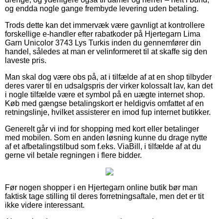
og endda nogle gange frembyde levering uden betaling.
Trods dette kan det immervæk være gavnligt at kontrollere
forskellige e-handler efter rabatkoder på Hjertegarn Lima
Garn Unicolor 3743 Lys Turkis inden du gennemfører din
handel, således at man er velinformeret til at skaffe sig den
laveste pris.
Man skal dog være obs på, at i tilfælde af at en shop tilbyder
deres varer til en udsalgspris der virker kolossalt lav, kan det
i nogle tilfælde være et symbol på en uægte internet shop.
Køb med gængse betalingskort er heldigvis omfattet af en
retningslinje, hvilket assisterer en imod fup internet butikker.
Generelt går vi ind for shopping med kort eller betalinger
med mobilen. Som en anden løsning kunne du drage nytte
af et afbetalingstilbud som f.eks. ViaBill, i tilfælde af at du
gerne vil betale regningen i flere bidder.
Før nogen shopper i en Hjertegarn online butik bør man
faktisk tage stilling til deres forretningsaftale, men det er tit
ikke videre interessant.