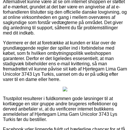
Alternativet kunne være at se om internet shoppen er støttet
af e-mærket, grundet at det bør være en angivelse af at e-
forhandleren tilslutter sig den officielle danske lovgivning, og
at online virksomheden en gang i mellem overværes af
sagkyndige som forstår vedtægterne på området. Det giver
dig anledning til support, såfremt du får problemstillinger
med dit indkøb.
Ydermere er det at foretrække at kunden er klar over de
grundlæggende regler der spiller ind i forbindelse med
købet, som fx hvilken ombytningspolitik webshoppen
garanterer. Derfor er det ligeledes essesentielt, at man
stadigvæk bibeholder ens e-mail kvittering, så man
fremadrettet vil kunne påvise sit køb af Hjertegarn Lima Garn
Unicolor 3743 Lys Turkis, uanset om du er på udkig efter
varer til en dame eller herre.
Trustpilot resulterer i fuldkommen gode løsninger til at
kortlægge en stor gruppe andre brugeres reflektioner og
derved anbefaler vi, at du verificerer internet butikkens
anmeldelser af Hjertegarn Lima Garn Unicolor 3743 Lys
Turkis før du bestiller.
Facebook yder lignende fuldt ud hæderlige chancer for at få