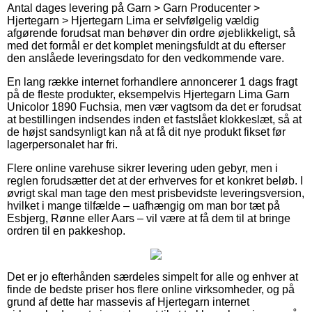
Antal dages levering på Garn > Garn Producenter >
Hjertegarn > Hjertegarn Lima er selvfølgelig vældig
afgørende forudsat man behøver din ordre øjeblikkeligt, så
med det formål er det komplet meningsfuldt at du efterser
den anslåede leveringsdato for den vedkommende vare.
En lang række internet forhandlere annoncerer 1 dags fragt
på de fleste produkter, eksempelvis Hjertegarn Lima Garn
Unicolor 1890 Fuchsia, men vær vagtsom da det er forudsat
at bestillingen indsendes inden et fastslået klokkeslæt, så at
de højst sandsynligt kan nå at få dit nye produkt fikset før
lagerpersonalet har fri.
Flere online varehuse sikrer levering uden gebyr, men i
reglen forudsætter det at der erhverves for et konkret beløb. I
øvrigt skal man tage den mest prisbevidste leveringsversion,
hvilket i mange tilfælde – uafhængig om man bor tæt på
Esbjerg, Rønne eller Aars – vil være at få dem til at bringe
ordren til en pakkeshop.
Det er jo efterhånden særdeles simpelt for alle og enhver at
finde de bedste priser hos flere online virksomheder, og på
grund af dette har massevis af Hjertegarn internet