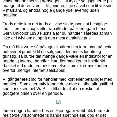
virksomheder set sig nødsaget til at trykke salgspriserne på
mange af deres varer – til juniorer, lige så vel som til voksne
– markant, og endda nogle gange yde levering uden
betaling.
Trods dette kan det trods alt vise sig lønsomt at besigtige
indtil flere netshops efter rabatkoder på Hjertegarn Lima
Garn Unicolor 1890 Fuchsia før du handler, således at man
ikke er i tvivl om at opnå den mest attraktive pris.
Du må blot være så påvagt, at såfremt en forretning på nettet
udlover et produkt til en salgspris der anses for utrolig
gunstig, så burde det mange gange være en indikator for en
uoprigtig internet handler. Handler med kort er imidlertid
dækket ind under en bestemmelse, som skærmer kunden
overfor uærlige internet selskaber.
Vi går generelt ind for handler med kort eller betalinger med
mobilen. Som alternativ kunne du vælge et afbetalingstilbud
som for eksempel ViaBill, i tilfælde af at du ønsker at
godtgøre prisen over en periode.
Inden nogen handler hos en Hjertegarn webbutik burde de
reelt tyde virksomhedens handelsbetingelser, dog er det