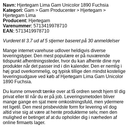
Navn:
Hjertegarn Lima Garn Unicolor 1890 Fuchsia
Kategori:
Garn > Garn Producenter > Hjertegarn >
Hjertegarn Lima
Producent:
Hjertegarn
Varenummer:
5713419978710
EAN:
5713419978710
Vurderet til
3.7
ud af 5 stjerner baseret på
30
anmeldelser
Mange internet varehuse udlover heldigvis diverse
leveringstyper. Den mest populære er på nuværende
tidspunkt afhentningssteder, hvor du kan afhente dine nye
produkter når det passer ind i din kalender. Den er nemlig i
høj grad overkommelig, og typisk tillige den mindst kostelige
leveringsudgave ved køb af Hjertegarn Lima Garn Unicolor
1890 Fuchsia.
Du kunne omvendt tænke over at få ordren sendt hjem til dig
privat eller til når du er på job. Leveringsmetoden bliver
mange gange en sjat mere omkostningsfuld, men ydermere
ret ligetil. Den mest prisbevidste form for levering vil dog
altid vise sig at være at hente produkterne selv, men den
mulighed er betinget af at du opholder dig i nærheden af
online firmaets lager.