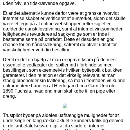
uden tvivl en tidskrævende opgave.
Et andet alternativ kunne derfor være at granske hvorvidt
internet selskabet er verificeret af e-mærket, siden det skulle
være et tegn på at online webshoppen retter sig efter
gældende dansk lovgivning, samt at internet virksomheden
lejlighedsvis revurderes af sagkyndige som er inde i
bestemmelserne på området. Dette er desuden en god
chance for en håndsrækning, såfremt du bliver udsat for
vanskeligheder ved din bestilling.
Dertil er det en hjælp at man er opmærksom på de mest
essentielle vedtægter der spiller ind i forbindelse med
bestillingen, som eksempelvis hvilken byttepolitik butikken
garanterer. I den relation er det virkelig relevant, at man
stadig bibeholder sin kvittering, så man i fremtiden vil kunne
dokumentere handlen af Hjertegarn Lima Garn Unicolor
1890 Fuchsia, hvad end man skal købe til en pige eller
dreng.
Trustpilot byder på aldeles uafhængige muligheder for at
undersøge en lang række aktuelle kunders kritik og derved
er det anbefalelsesværdigt, at du studerer internet