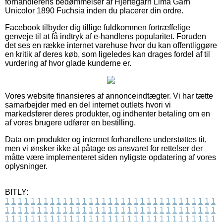
forhandlerens bedømmelser af Hjertegarn Lima Garn
Unicolor 1890 Fuchsia inden du placerer din ordre.
Facebook tilbyder dig tillige fuldkommen fortræffelige
genveje til at få indtryk af e-handlens popularitet. Foruden
det ses en række internet varehuse hvor du kan offentliggøre
en kritik af deres køb, som ligeledes kan drages fordel af til
vurdering af hvor glade kunderne er.
Vores website finansieres af annonceindtægter. Vi har tætte
samarbejder med en del internet outlets hvori vi
markedsfører deres produkter, og indhenter betaling om en
af vores brugere udfører en bestilling.
Data om produkter og internet forhandlere understøttes tit,
men vi ønsker ikke at påtage os ansvaret for rettelser der
måtte være implementeret siden nyligste opdatering af vores
oplysninger.
BITLY:
1
1
1
1
1
1
1
1
1
1
1
1
1
1
1
1
1
1
1
1
1
1
1
1
1
1
1
1
1
1
1
1
1
1
1
1
1
1
1
1
1
1
1
1
1
1
1
1
1
1
1
1
1
1
1
1
1
1
1
1
1
1
1
1
1
1
1
1
1
1
1
1
1
1
1
1
1
1
1
1
1
1
1
1
1
1
1
1
1
1
1
1
1
1
1
1
1
1
1