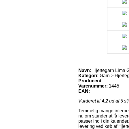
Navn:
Hjertegarn Lima G
Kategori:
Garn > Hjerteg
Producent:
Varenummer:
1445
EAN:
Vurderet til
4.2
ud af 5 st
Temmelig mange internet 
nu om stunder at få leve
passer ind i din kalende
levering ved køb af Hjer