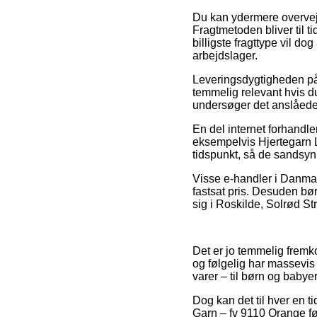
Du kan ydermere overveje a
Fragtmetoden bliver til
billigste fragttype vil do
arbejdslager.
Leveringsdygtigheden på
temmelig relevant hvis du
undersøger det anslåede 
En del internet forhandle
eksempelvis Hjertegarn L
tidspunkt, så de sandsyn
Visse e-handler i Danmar
fastsat pris. Desuden bø
sig i Roskilde, Solrød Str
Det er jo temmelig fremko
og følgelig har massevis
varer – til børn og babye
Dog kan det til hver en t
Garn – fv 9110 Orange før