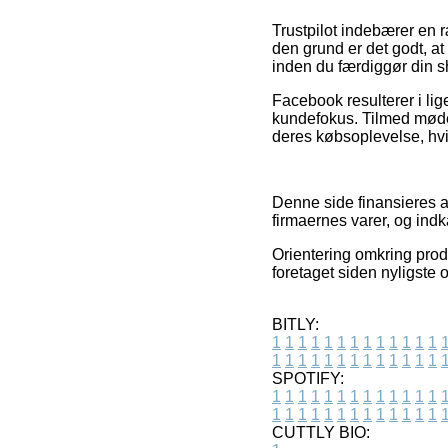
Trustpilot indebærer en 
den grund er det godt, a
inden du færdiggør din 
Facebook resulterer i lig
kundefokus. Tilmed møder
deres købsoplevelse, hvil
Denne side finansieres af
firmaernes varer, og in
Orientering omkring produ
foretaget siden nyligste 
BITLY:
1
1
1
1
1
1
1
1
1
1
1
1
1
1
1
1
1
1
1
1
1
1
1
1
1
1
SPOTIFY:
1
1
1
1
1
1
1
1
1
1
1
1
1
1
1
1
1
1
1
1
1
1
1
1
1
1
CUTTLY BIO: