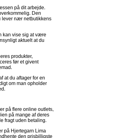
dressen på dit arbejde.
s overkommelig. Den
du lever nær netbutikkens
 kan vise sig at være
synligt aktuelt at du
deres produkter,
eres før et givent
jemad.
 at du aftager for en
yldigt om man opholder
ed.
r på flere online outlets,
rdien på mange af deres
e fragt uden betaling.
der på Hjertegarn Lima
ndhente den prisbilligste