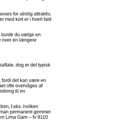
ses for utrolig attraktiv,
 med kort er i hvert fald
ng burde du vælge en
ne over en længere
aftale, dog er det typisk
 fordi det kan være en
aet ofte overvåges af
dning til en
ren, f.eks. hvilken
 at man permanent gemmer
arn Lima Garn – fv 9110