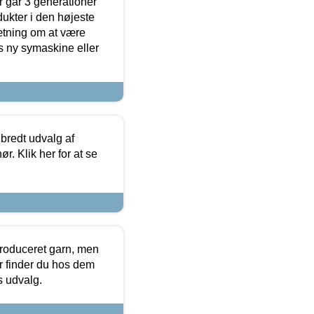
 går 3 generationer
dukter i den højeste
sætning om at være
s ny symaskine eller
 bredt udvalg af
r. Klik her for at se
produceret garn, men
or finder du hos dem
es udvalg.