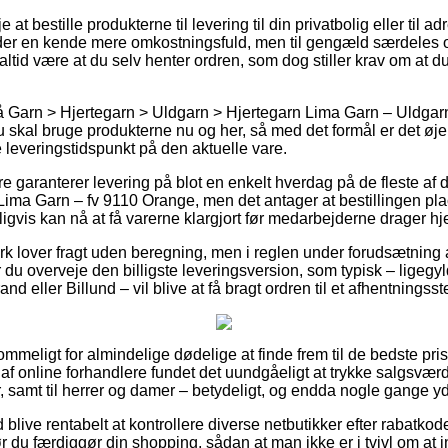
t bestille produkterne til levering til din privatbolig eller til a
 tider en kende mere omkostningsfuld, men til gengæld særdele
g altid være at du selv henter ordren, som dog stiller krav om at 
 Garn > Hjertegarn > Uldgarn > Hjertegarn Lima Garn – Uldgarn
 skal bruge produkterne nu og her, så med det formål er det øjen
leveringstidspunkt på den aktuelle vare.
re garanterer levering på blot en enkelt hverdag på de fleste af 
ima Garn – fv 9110 Orange, men det antager at bestillingen plac
ligvis kan nå at få varerne klargjort før medarbejderne drager h
k lover fragt uden beregning, men i reglen under forudsætning af
r du overveje den billigste leveringsversion, som typisk – ligeg
and eller Billund – vil blive at få bragt ordren til et afhentningsst
mmeligt for almindelige dødelige at finde frem til de bedste prise
 af online forhandlere fundet det uundgåeligt at trykke salgsvæ
r, samt til herrer og damer – betydeligt, og endda nogle gange yd
id blive rentabelt at kontrollere diverse netbutikker efter rabatko
 du færdiggør din shopping, sådan at man ikke er i tvivl om at i