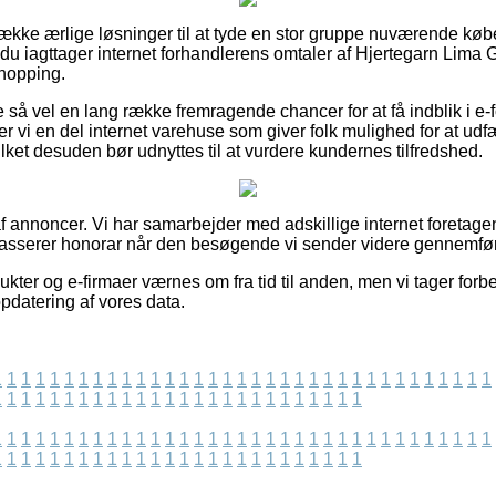
række ærlige løsninger til at tyde en stor gruppe nuværende køb
t du iagttager internet forhandlerens omtaler af Hjertegarn Lima
shopping.
e så vel en lang række fremragende chancer for at få indblik i e-
 vi en del internet varehuse som giver folk mulighed for at ud
ket desuden bør udnyttes til at vurdere kundernes tilfredshed.
 annoncer. Vi har samarbejder med adskillige internet foretagen
dkasserer honorar når den besøgende vi sender videre gennemfø
kter og e-firmaer værnes om fra tid til anden, men vi tager forbeh
opdatering af vores data.
1
1
1
1
1
1
1
1
1
1
1
1
1
1
1
1
1
1
1
1
1
1
1
1
1
1
1
1
1
1
1
1
1
1
1
1
1
1
1
1
1
1
1
1
1
1
1
1
1
1
1
1
1
1
1
1
1
1
1
1
1
1
1
1
1
1
1
1
1
1
1
1
1
1
1
1
1
1
1
1
1
1
1
1
1
1
1
1
1
1
1
1
1
1
1
1
1
1
1
1
1
1
1
1
1
1
1
1
1
1
1
1
1
1
1
1
1
1
1
1
1
1