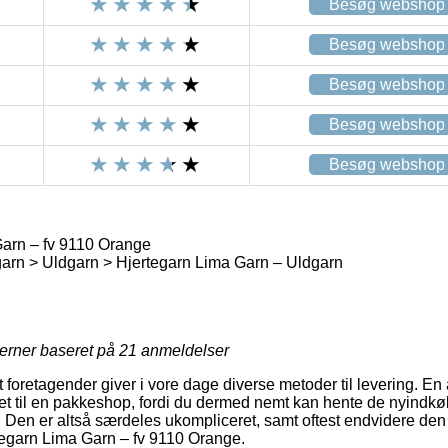
Besøg webshop
Besøg webshop
Besøg webshop
Besøg webshop
Besøg webshop
arn – fv 9110 Orange
arn > Uldgarn > Hjertegarn Lima Garn – Uldgarn
jerner baseret på
21
anmeldelser
foretagender giver i vore dage diverse metoder til levering. En
ret til en pakkeshop, fordi du dermed nemt kan hente de nyindkø
r. Den er altså særdeles ukompliceret, samt oftest endvidere den
tegarn Lima Garn – fv 9110 Orange.