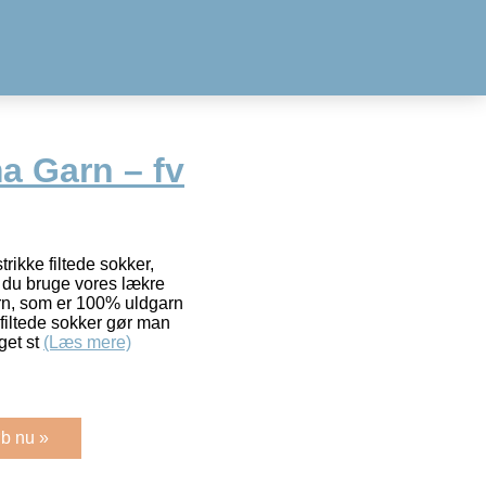
a Garn – fv
rikke filtede sokker,
l du bruge vores lækre
arn, som er 100% uldgarn
 filtede sokker gør man
get st
(Læs mere)
b nu »