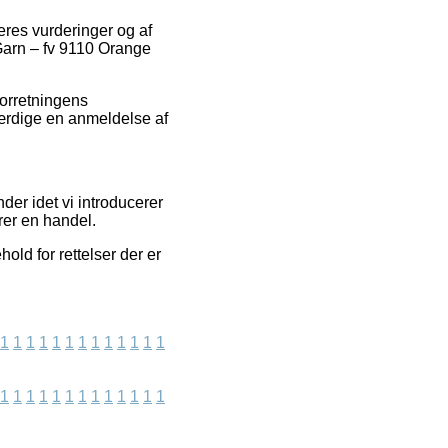
eres vurderinger og af
 Garn – fv 9110 Orange
forretningens
færdige en anmeldelse af
der idet vi introducerer
rer en handel.
old for rettelser der er
1
1
1
1
1
1
1
1
1
1
1
1
1
1
1
1
1
1
1
1
1
1
1
1
1
1