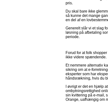
pris.
Du skal bare ikke glemme,
så kunne det mange gange 
en del af en lovbestemmel
Generelt slår vi et slag
løsning på afbetaling so
periode.
Forud for at folk shopper
ikke videre spændende.
Et nemmere alternativ ka
sikring om at e-forretnin
eksperter som har eksper
håndsrækning, hvis du bl
I øvrigt er det en hjælp 
ombytningsrettighed onl
sin kvittering på e-mail
Orange, uafhængig om man