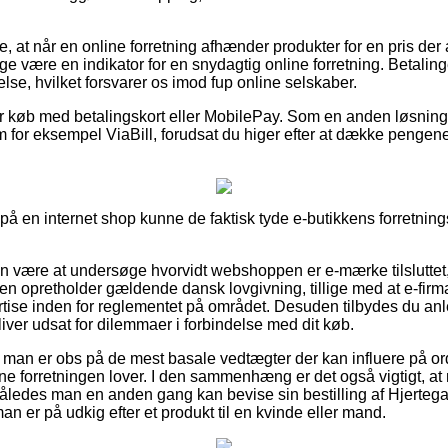
 at når en online forretning afhænder produkter for en pris der an
være en indikator for en snydagtig online forretning. Betalinger
se, hvilket forsvarer os imod fup online selskaber.
 for køb med betalingskort eller MobilePay. Som en anden løsni
m for eksempel ViaBill, forudsat du higer efter at dække penge
 på en internet shop kunne de faktisk tyde e-butikkens forretnings
n være at undersøge hvorvidt webshoppen er e-mærke tilsluttet,
gen opretholder gældende dansk lovgivning, tillige med at e-firm
tise inden for reglementet på området. Desuden tilbydes du anle
iver udsat for dilemmaer i forbindelse med dit køb.
at man er obs på de mest basale vedtægter der kan influere på ord
ine forretningen lover. I den sammenhæng er det også vigtigt,
, således man en anden gang kan bevise sin bestilling af Hjerteg
 er på udkig efter et produkt til en kvinde eller mand.