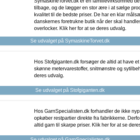
SymaskineTorvet.dk er en familievirksomhed der
tilbage, og de lægger en stor ære i at sælge pro
kvalitet til de bedste priser. De har en klar mål
danskernes foretrukne butik når der skal handle
overlocker. Klik her for at se deres udvalg.
Se udvalget på SymaskineTorvet.dk
Hos Stofgiganten.dk forsøger de altid at have et
skønne metervarestoffer, snitmønstre og sytilbehø
deres udvalg.
Se udvalget på Stofgiganten.dk
Hos GarnSpecialisten.dk forhandler de ikke ny
opkøber restpartier direkte fra fabrikkerne. Derf
altid garn til skarpe priser. Klik her for at se der
Se udvalget på GarnSpecialisten.dk