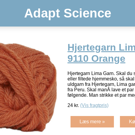
Adapt Science
Hjertegarn Lim
9110 Orange
Hjertegarn Lima Garn. Skal du st
eller filtede hjemmesko, så ska
uldgarn fra Hjertegarn, Lima g
fra Peru. Skal manÂ lave et par
følgende. Man strikke et par me
24
kr.
(Vis fragtpris)
Læs mere »
Kø