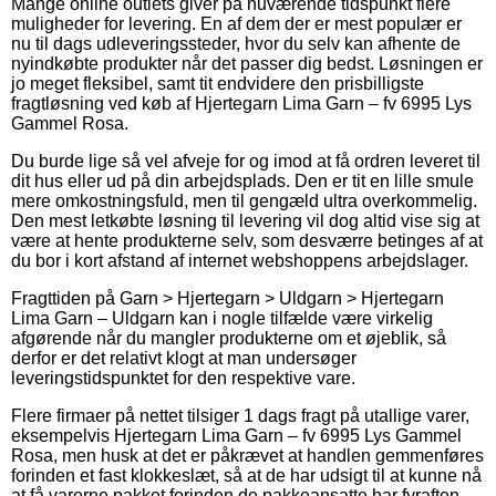
Mange online outlets giver på nuværende tidspunkt flere
muligheder for levering. En af dem der er mest populær er
nu til dags udleveringssteder, hvor du selv kan afhente de
nyindkøbte produkter når det passer dig bedst. Løsningen er
jo meget fleksibel, samt tit endvidere den prisbilligste
fragtløsning ved køb af Hjertegarn Lima Garn – fv 6995 Lys
Gammel Rosa.
Du burde lige så vel afveje for og imod at få ordren leveret til
dit hus eller ud på din arbejdsplads. Den er tit en lille smule
mere omkostningsfuld, men til gengæld ultra overkommelig.
Den mest letkøbte løsning til levering vil dog altid vise sig at
være at hente produkterne selv, som desværre betinges af at
du bor i kort afstand af internet webshoppens arbejdslager.
Fragttiden på Garn > Hjertegarn > Uldgarn > Hjertegarn
Lima Garn – Uldgarn kan i nogle tilfælde være virkelig
afgørende når du mangler produkterne om et øjeblik, så
derfor er det relativt klogt at man undersøger
leveringstidspunktet for den respektive vare.
Flere firmaer på nettet tilsiger 1 dags fragt på utallige varer,
eksempelvis Hjertegarn Lima Garn – fv 6995 Lys Gammel
Rosa, men husk at det er påkrævet at handlen gemmenføres
forinden et fast klokkeslæt, så at de har udsigt til at kunne nå
at få varerne pakket forinden de pakkeansatte har fyraften.