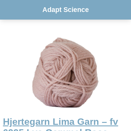
Adapt Science
Hjertegarn Lima Garn – fv