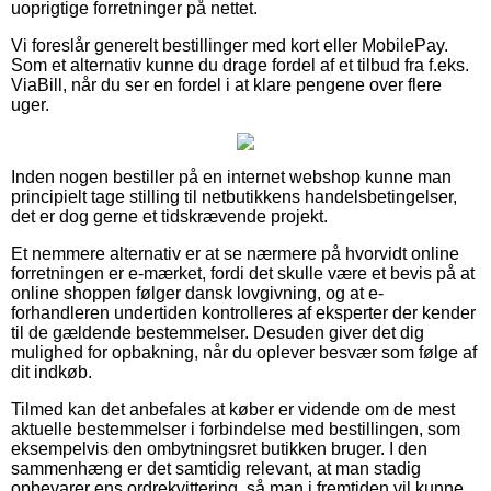
uoprigtige forretninger på nettet.
Vi foreslår generelt bestillinger med kort eller MobilePay.
Som et alternativ kunne du drage fordel af et tilbud fra f.eks.
ViaBill, når du ser en fordel i at klare pengene over flere
uger.
Inden nogen bestiller på en internet webshop kunne man
principielt tage stilling til netbutikkens handelsbetingelser,
det er dog gerne et tidskrævende projekt.
Et nemmere alternativ er at se nærmere på hvorvidt online
forretningen er e-mærket, fordi det skulle være et bevis på at
online shoppen følger dansk lovgivning, og at e-
forhandleren undertiden kontrolleres af eksperter der kender
til de gældende bestemmelser. Desuden giver det dig
mulighed for opbakning, når du oplever besvær som følge af
dit indkøb.
Tilmed kan det anbefales at køber er vidende om de mest
aktuelle bestemmelser i forbindelse med bestillingen, som
eksempelvis den ombytningsret butikken bruger. I den
sammenhæng er det samtidig relevant, at man stadig
opbevarer ens ordrekvittering, så man i fremtiden vil kunne