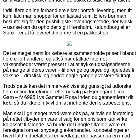
Indtil flere online forhandlere sikrer portofri levering, men tit
kun ifald man shopper for en fastsat sum. Ellers bør man
beslutte sig for den prisbilligste leveringsmetode, der typisk
– uanset om du opholder sig i Hørsholm, Kalundborg eller
Sorø – er at få leveret din ordre til en pakkeshop.
Det er meget nemt for købere at sammenholde priser i blandt
flere e-forhandlere, og altså har utallige internet
virksomheder været presset til at at trykke udsalgspriserne
på mange af deres varer – til drenge og piger, og ligeledes til
voksne – drastisk, og endda nogle gange præstere fri fragt.
Trods dette kan det immervæk vise sig gunstigt at udforske
flere online forretninger efter udsalg på Hjertegarn Lima
Garn – fv 6995 Lys Gammel Rosa inden du gennemfører dit
køb, så du ikke er i tvivl om at indhente den skarpeste pris.
Man skal lige meget hvad være obs på, at hvis en forretning
på nettet tilbyder en vare til salg for en pris som kan virke
kolossalt tiltalende, så burde det i nogle tilfælde være et
faresignal om en snydagtig e-forhandler. Kortbetalinger er i
hvert fald indbefattet af en vedtægt, der passer på en imod