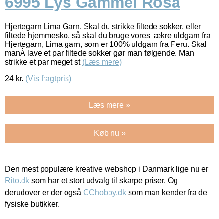
6995 Lys Gammel Rosa
Hjertegarn Lima Garn. Skal du strikke filtede sokker, eller
filtede hjemmesko, så skal du bruge vores lækre uldgarn fra
Hjertegarn, Lima garn, som er 100% uldgarn fra Peru. Skal
manÂ lave et par filtede sokker gør man følgende. Man
strikke et par meget st
(Læs mere)
24
kr.
(Vis fragtpris)
Læs mere »
Køb nu »
Den mest populære kreative webshop i Danmark lige nu er
Rito.dk
som har et stort udvalg til skarpe priser. Og
derudover er der også
CChobby.dk
som man kender fra de
fysiske butikker.