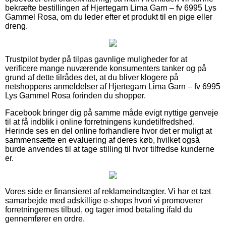
bekræfte bestillingen af Hjertegarn Lima Garn – fv 6995 Lys
Gammel Rosa, om du leder efter et produkt til en pige eller
dreng.
Trustpilot byder på tilpas gavnlige muligheder for at
verificere mange nuværende konsumenters tanker og på
grund af dette tilrådes det, at du bliver klogere på
netshoppens anmeldelser af Hjertegarn Lima Garn – fv 6995
Lys Gammel Rosa forinden du shopper.
Facebook bringer dig på samme måde evigt nyttige genveje
til at få indblik i online forretningens kundetilfredshed.
Herinde ses en del online forhandlere hvor det er muligt at
sammensætte en evaluering af deres køb, hvilket også
burde anvendes til at tage stilling til hvor tilfredse kunderne
er.
Vores side er finansieret af reklameindtægter. Vi har et tæt
samarbejde med adskillige e-shops hvori vi promoverer
forretningernes tilbud, og tager imod betaling ifald du
gennemfører en ordre.