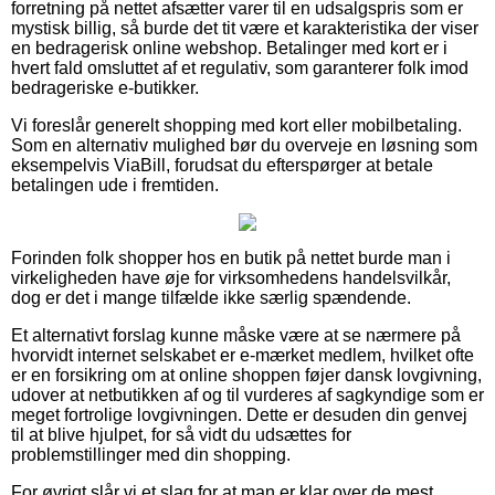
forretning på nettet afsætter varer til en udsalgspris som er
mystisk billig, så burde det tit være et karakteristika der viser
en bedragerisk online webshop. Betalinger med kort er i
hvert fald omsluttet af et regulativ, som garanterer folk imod
bedrageriske e-butikker.
Vi foreslår generelt shopping med kort eller mobilbetaling.
Som en alternativ mulighed bør du overveje en løsning som
eksempelvis ViaBill, forudsat du efterspørger at betale
betalingen ude i fremtiden.
Forinden folk shopper hos en butik på nettet burde man i
virkeligheden have øje for virksomhedens handelsvilkår,
dog er det i mange tilfælde ikke særlig spændende.
Et alternativt forslag kunne måske være at se nærmere på
hvorvidt internet selskabet er e-mærket medlem, hvilket ofte
er en forsikring om at online shoppen føjer dansk lovgivning,
udover at netbutikken af og til vurderes af sagkyndige som er
meget fortrolige lovgivningen. Dette er desuden din genvej
til at blive hjulpet, for så vidt du udsættes for
problemstillinger med din shopping.
For øvrigt slår vi et slag for at man er klar over de mest