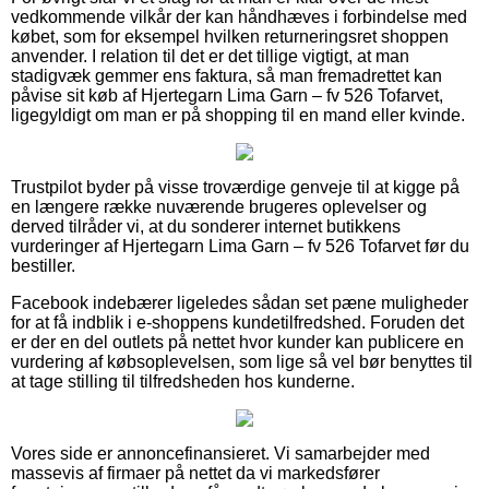
vedkommende vilkår der kan håndhæves i forbindelse med
købet, som for eksempel hvilken returneringsret shoppen
anvender. I relation til det er det tillige vigtigt, at man
stadigvæk gemmer ens faktura, så man fremadrettet kan
påvise sit køb af Hjertegarn Lima Garn – fv 526 Tofarvet,
ligegyldigt om man er på shopping til en mand eller kvinde.
Trustpilot byder på visse troværdige genveje til at kigge på
en længere række nuværende brugeres oplevelser og
derved tilråder vi, at du sonderer internet butikkens
vurderinger af Hjertegarn Lima Garn – fv 526 Tofarvet før du
bestiller.
Facebook indebærer ligeledes sådan set pæne muligheder
for at få indblik i e-shoppens kundetilfredshed. Foruden det
er der en del outlets på nettet hvor kunder kan publicere en
vurdering af købsoplevelsen, som lige så vel bør benyttes til
at tage stilling til tilfredsheden hos kunderne.
Vores side er annoncefinansieret. Vi samarbejder med
massevis af firmaer på nettet da vi markedsfører