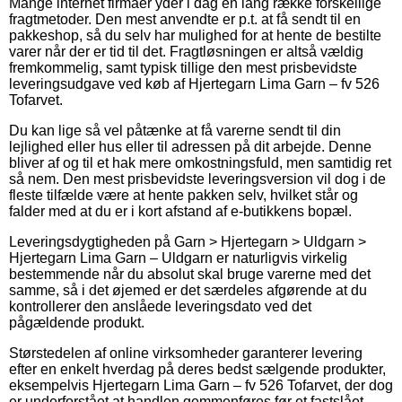
Mange internet firmaer yder i dag en lang række forskellige
fragtmetoder. Den mest anvendte er p.t. at få sendt til en
pakkeshop, så du selv har mulighed for at hente de bestilte
varer når der er tid til det. Fragtløsningen er altså vældig
fremkommelig, samt typisk tillige den mest prisbevidste
leveringsudgave ved køb af Hjertegarn Lima Garn – fv 526
Tofarvet.
Du kan lige så vel påtænke at få varerne sendt til din
lejlighed eller hus eller til adressen på dit arbejde. Denne
bliver af og til et hak mere omkostningsfuld, men samtidig ret
så nem. Den mest prisbevidste leveringsversion vil dog i de
fleste tilfælde være at hente pakken selv, hvilket står og
falder med at du er i kort afstand af e-butikkens bopæl.
Leveringsdygtigheden på Garn > Hjertegarn > Uldgarn >
Hjertegarn Lima Garn – Uldgarn er naturligvis virkelig
bestemmende når du absolut skal bruge varerne med det
samme, så i det øjemed er det særdeles afgørende at du
kontrollerer den anslåede leveringsdato ved det
pågældende produkt.
Størstedelen af online virksomheder garanterer levering
efter en enkelt hverdag på deres bedst sælgende produkter,
eksempelvis Hjertegarn Lima Garn – fv 526 Tofarvet, der dog
er underforstået at handlen gemmenføres før et fastslået