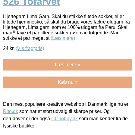
526 Tofarvet
Hjertegarn Lima Garn. Skal du strikke filtede sokker, eller
filtede hjemmesko, så skal du bruge vores lækre uldgarn fra
Hjertegarn, Lima garn, som er 100% uldgarn fra Peru. Skal
manÂ lave et par filtede sokker gør man følgende. Man
strikke et par meget st
(Læs mere)
24
kr.
(Vis fragtpris)
Læs mere »
Køb nu »
Den mest populære kreative webshop i Danmark lige nu er
Rito.dk
som har et stort udvalg til skarpe priser. Og
derudover er der også
CChobby.dk
som man kender fra de
fysiske butikker.