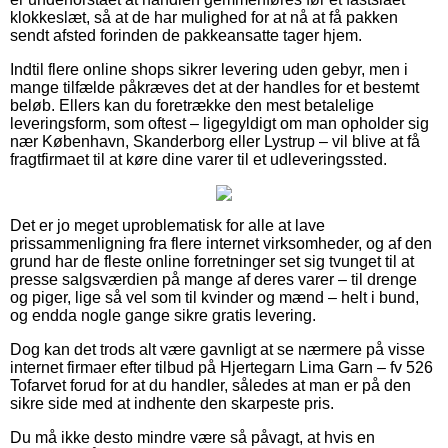
klokkeslæt, så at de har mulighed for at nå at få pakken
sendt afsted forinden de pakkeansatte tager hjem.
Indtil flere online shops sikrer levering uden gebyr, men i
mange tilfælde påkræves det at der handles for et bestemt
beløb. Ellers kan du foretrække den mest betalelige
leveringsform, som oftest – ligegyldigt om man opholder sig
nær København, Skanderborg eller Lystrup – vil blive at få
fragtfirmaet til at køre dine varer til et udleveringssted.
Det er jo meget uproblematisk for alle at lave
prissammenligning fra flere internet virksomheder, og af den
grund har de fleste online forretninger set sig tvunget til at
presse salgsværdien på mange af deres varer – til drenge
og piger, lige så vel som til kvinder og mænd – helt i bund,
og endda nogle gange sikre gratis levering.
Dog kan det trods alt være gavnligt at se nærmere på visse
internet firmaer efter tilbud på Hjertegarn Lima Garn – fv 526
Tofarvet forud for at du handler, således at man er på den
sikre side med at indhente den skarpeste pris.
Du må ikke desto mindre være så påvagt, at hvis en