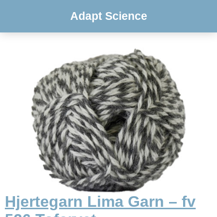
Adapt Science
Hjertegarn Lima Garn – fv