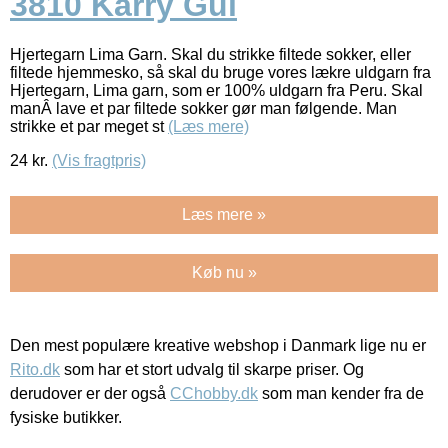
3810 Karry Gul
Hjertegarn Lima Garn. Skal du strikke filtede sokker, eller
filtede hjemmesko, så skal du bruge vores lækre uldgarn fra
Hjertegarn, Lima garn, som er 100% uldgarn fra Peru. Skal
manÂ lave et par filtede sokker gør man følgende. Man
strikke et par meget st
(Læs mere)
24
kr.
(Vis fragtpris)
Læs mere »
Køb nu »
Den mest populære kreative webshop i Danmark lige nu er
Rito.dk
som har et stort udvalg til skarpe priser. Og
derudover er der også
CChobby.dk
som man kender fra de
fysiske butikker.