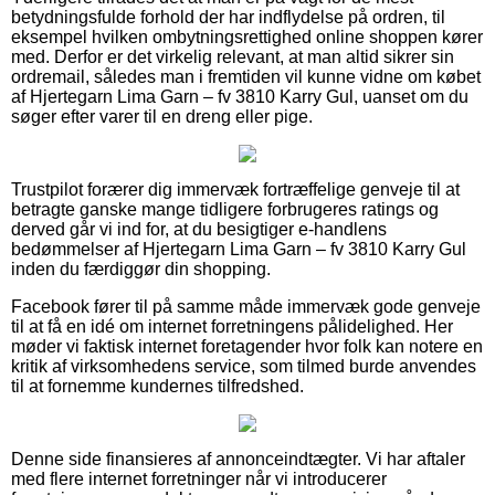
betydningsfulde forhold der har indflydelse på ordren, til
eksempel hvilken ombytningsrettighed online shoppen kører
med. Derfor er det virkelig relevant, at man altid sikrer sin
ordremail, således man i fremtiden vil kunne vidne om købet
af Hjertegarn Lima Garn – fv 3810 Karry Gul, uanset om du
søger efter varer til en dreng eller pige.
Trustpilot forærer dig immervæk fortræffelige genveje til at
betragte ganske mange tidligere forbrugeres ratings og
derved går vi ind for, at du besigtiger e-handlens
bedømmelser af Hjertegarn Lima Garn – fv 3810 Karry Gul
inden du færdiggør din shopping.
Facebook fører til på samme måde immervæk gode genveje
til at få en idé om internet forretningens pålidelighed. Her
møder vi faktisk internet foretagender hvor folk kan notere en
kritik af virksomhedens service, som tilmed burde anvendes
til at fornemme kundernes tilfredshed.
Denne side finansieres af annonceindtægter. Vi har aftaler
med flere internet forretninger når vi introducerer