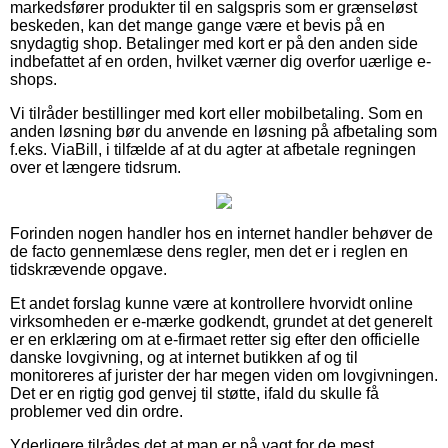
markedsfører produkter til en salgspris som er grænseløst
beskeden, kan det mange gange være et bevis på en
snydagtig shop. Betalinger med kort er på den anden side
indbefattet af en orden, hvilket værner dig overfor uærlige e-
shops.
Vi tilråder bestillinger med kort eller mobilbetaling. Som en
anden løsning bør du anvende en løsning på afbetaling som
f.eks. ViaBill, i tilfælde af at du agter at afbetale regningen
over et længere tidsrum.
Forinden nogen handler hos en internet handler behøver de
de facto gennemlæse dens regler, men det er i reglen en
tidskrævende opgave.
Et andet forslag kunne være at kontrollere hvorvidt online
virksomheden er e-mærke godkendt, grundet at det generelt
er en erklæring om at e-firmaet retter sig efter den officielle
danske lovgivning, og at internet butikken af og til
monitoreres af jurister der har megen viden om lovgivningen.
Det er en rigtig god genvej til støtte, ifald du skulle få
problemer ved din ordre.
Yderligere tilrådes det at man er på vagt for de mest