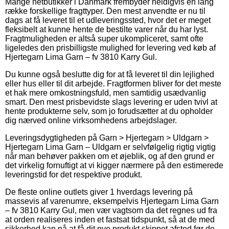
Mange netbutikker i Danmark frembyder heldigvis en lang
række forskellige fragttyper. Den mest anvendte er nu til
dags at få leveret til et udleveringssted, hvor det er meget
fleksibelt at kunne hente de bestilte varer når du har lyst.
Fragtmuligheden er altså super ukompliceret, samt ofte
ligeledes den prisbilligste mulighed for levering ved køb af
Hjertegarn Lima Garn – fv 3810 Karry Gul.
Du kunne også beslutte dig for at få leveret til din lejlighed
eller hus eller til dit arbejde. Fragtformen bliver for det meste
et hak mere omkostningsfuld, men samtidig usædvanlig
smart. Den mest prisbevidste slags levering er uden tvivl at
hente produkterne selv, som jo forudsætter at du opholder
dig nærved online virksomhedens arbejdslager.
Leveringsdygtigheden på Garn > Hjertegarn > Uldgarn >
Hjertegarn Lima Garn – Uldgarn er selvfølgelig rigtig vigtig
når man behøver pakken om et øjeblik, og af den grund er
det virkelig fornuftigt at vi kigger nærmere på den estimerede
leveringstid for det respektive produkt.
De fleste online outlets giver 1 hverdags levering på
massevis af varenumre, eksempelvis Hjertegarn Lima Garn
– fv 3810 Karry Gul, men vær vagtsom da det regnes ud fra
at orden realiseres inden et fastsat tidspunkt, så at de med
sikkerhed kan nå at få dit nye produkt skippet afsted før de