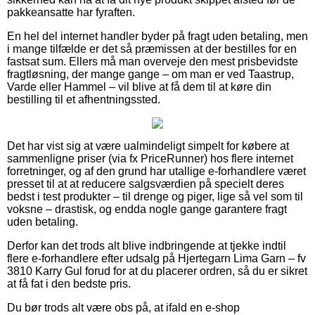
pakkeansatte har fyraften.
En hel del internet handler byder på fragt uden betaling, men
i mange tilfælde er det så præmissen at der bestilles for en
fastsat sum. Ellers må man overveje den mest prisbevidste
fragtløsning, der mange gange – om man er ved Taastrup,
Varde eller Hammel – vil blive at få dem til at køre din
bestilling til et afhentningssted.
Det har vist sig at være ualmindeligt simpelt for købere at
sammenligne priser (via fx PriceRunner) hos flere internet
forretninger, og af den grund har utallige e-forhandlere været
presset til at at reducere salgsværdien på specielt deres
bedst i test produkter – til drenge og piger, lige så vel som til
voksne – drastisk, og endda nogle gange garantere fragt
uden betaling.
Derfor kan det trods alt blive indbringende at tjekke indtil
flere e-forhandlere efter udsalg på Hjertegarn Lima Garn – fv
3810 Karry Gul forud for at du placerer ordren, så du er sikret
at få fat i den bedste pris.
Du bør trods alt være obs på, at ifald en e-shop