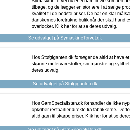
SymaskineTorvet.dk er en familievirksomhed der
tilbage, og de lægger en stor ære i at sælge pro
kvalitet til de bedste priser. De har en klar mål
danskernes foretrukne butik når der skal handle
overlocker. Klik her for at se deres udvalg.
Se udvalget på SymaskineTorvet.dk
Hos Stofgiganten.dk forsøger de altid at have et
skønne metervarestoffer, snitmønstre og sytilbehø
deres udvalg.
Se udvalget på Stofgiganten.dk
Hos GarnSpecialisten.dk forhandler de ikke ny
opkøber restpartier direkte fra fabrikkerne. Derf
altid garn til skarpe priser. Klik her for at se der
Se udvalget på GarnSpecialisten.dk