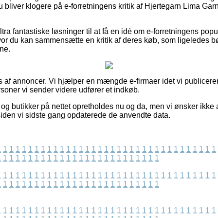
 du bliver klogere på e-forretningens kritik af Hjertegarn Lima Ga
ra fantastiske løsninger til at få en idé om e-forretningens popul
vor du kan sammensætte en kritik af deres køb, som ligeledes bør
ne.
af annoncer. Vi hjælper en mængde e-firmaer idet vi publicerer
soner vi sender videre udfører et indkøb.
og butikker på nettet opretholdes nu og da, men vi ønsker ikke a
 siden vi sidste gang opdaterede de anvendte data.
1
1
1
1
1
1
1
1
1
1
1
1
1
1
1
1
1
1
1
1
1
1
1
1
1
1
1
1
1
1
1
1
1
1
1
1
1
1
1
1
1
1
1
1
1
1
1
1
1
1
1
1
1
1
1
1
1
1
1
1
1
1
1
1
1
1
1
1
1
1
1
1
1
1
1
1
1
1
1
1
1
1
1
1
1
1
1
1
1
1
1
1
1
1
1
1
1
1
1
1
1
1
1
1
1
1
1
1
1
1
1
1
1
1
1
1
1
1
1
1
1
1
1
1
1
1
1
1
1
1
1
1
1
1
1
1
1
1
1
1
1
1
1
1
1
1
1
1
1
1
1
1
1
1
1
1
1