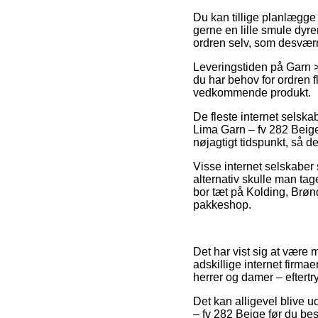
Du kan tillige planlægge a
gerne en lille smule dyre
ordren selv, som desværr
Leveringstiden på Garn >
du har behov for ordren f
vedkommende produkt.
De fleste internet selsk
Lima Garn – fv 282 Beig
nøjagtigt tidspunkt, så de
Visse internet selskaber
alternativ skulle man tag
bor tæt på Kolding, Brønde
pakkeshop.
Det har vist sig at være m
adskillige internet firmae
herrer og damer – eftertr
Det kan alligevel blive ud
– fv 282 Beige før du best