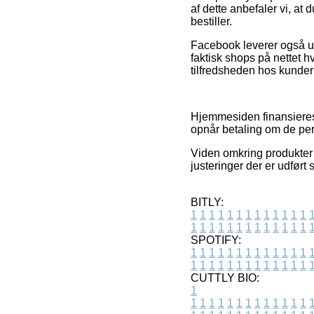
af dette anbefaler vi, at
bestiller.
Facebook leverer også ult
faktisk shops på nettet h
tilfredsheden hos kunder
Hjemmesiden finansieres 
opnår betaling om de per
Viden omkring produkter 
justeringer der er udført
BITLY:
1
1
1
1
1
1
1
1
1
1
1
1
1
1
1
1
1
1
1
1
1
1
1
1
1
1
SPOTIFY:
1
1
1
1
1
1
1
1
1
1
1
1
1
1
1
1
1
1
1
1
1
1
1
1
1
1
CUTTLY BIO:
1
1
1
1
1
1
1
1
1
1
1
1
1
1