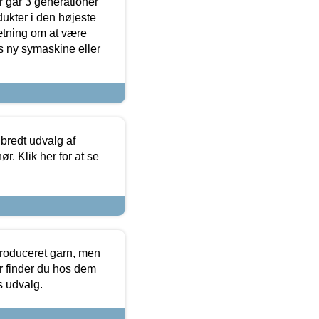
 går 3 generationer
dukter i den højeste
sætning om at være
s ny symaskine eller
 bredt udvalg af
r. Klik her for at se
produceret garn, men
or finder du hos dem
es udvalg.