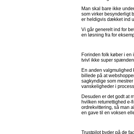
Man skal bare ikke underv
som virker besynderligt 
er heldigvis dækket ind u
Vi går generelt ind for b
en løsning fra for eksempe
Forinden folk køber i en 
tvivl ikke super spænden
En anden valgmulighed ka
billede på at webshoppen
sagkyndige som mestrer re
vanskeligheder i process
Desuden er det godt at m
hvilken returrettighed e-f
ordrekvittering, så man 
en gave til en voksen elle
Trustpilot byder på de f