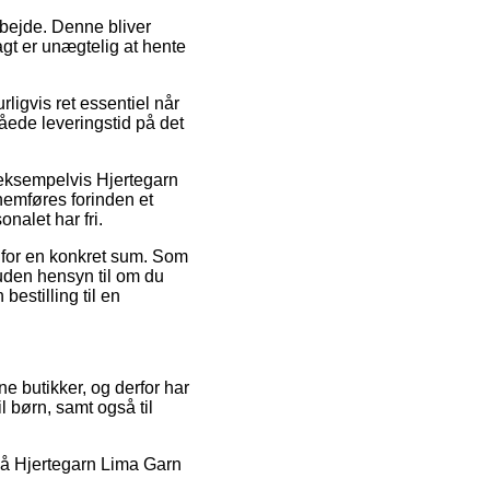
 arbejde. Denne bliver
ragt er unægtelig at hente
ligvis ret essentiel når
åede leveringstid på det
 eksempelvis Hjertegarn
nemføres forinden et
onalet har fri.
s for en konkret sum. Som
 uden hensyn til om du
bestilling til en
ne butikker, og derfor har
il børn, samt også til
g på Hjertegarn Lima Garn