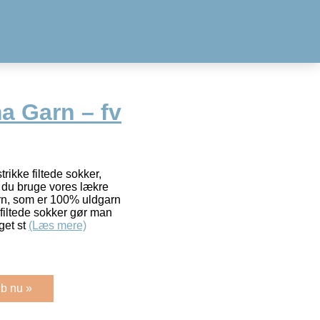
a Garn – fv
rikke filtede sokker,
l du bruge vores lækre
arn, som er 100% uldgarn
 filtede sokker gør man
get st
(Læs mere)
b nu »