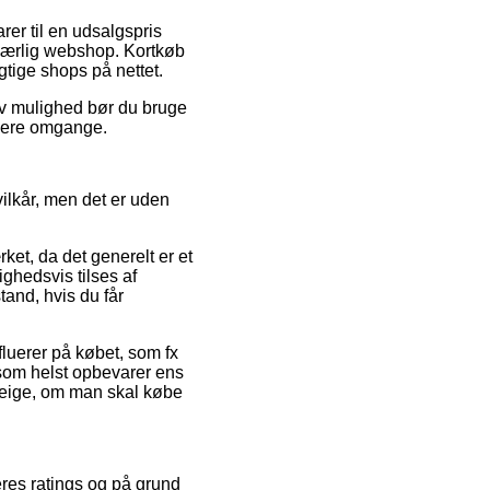
rer til en udsalgspris
 uærlig webshop. Kortkøb
gtige shops på nettet.
tiv mulighed bør du bruge
 flere omgange.
vilkår, men det er uden
et, da det generelt er et
ghedsvis tilses af
tand, hvis du får
luerer på købet, som fx
år som helst opbevarer ens
 Beige, om man skal købe
eres ratings og på grund