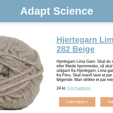
Adapt Science
Hjertegarn Lim
282 Beige
Hjertegarn Lima Garn. Skal du st
eller filtede hjemmesko, så ska
uldgarn fra Hjertegarn, Lima g
fra Peru. Skal manÂ lave et par
følgende. Man strikke et par me
24
kr.
(Vis fragtpris)
Læs mere »
Kø