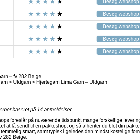
Besøg webshop
Besøg webshop
Besøg webshop
Besøg webshop
Besøg webshop
arn – fv 282 Beige
arn > Uldgarn > Hjertegarn Lima Garn – Uldgarn
jerner baseret på
14
anmeldelser
ps foreslår på nuværende tidspunkt mange forskellige levering
ikket at få sendt til en pakkeshop, og så afhenter du blot din pak
temmelig smart, samt typisk ligeledes den mindst kostelige form 
v 282 Beige.