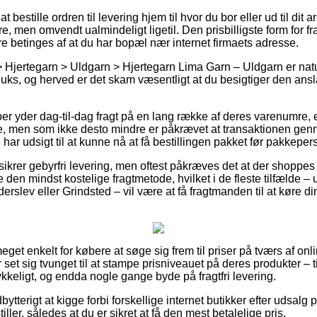
t bestille ordren til levering hjem til hvor du bor eller ud til dit
re, men omvendt ualmindeligt ligetil. Den prisbilligste form for f
e betinges af at du har bopæl nær internet firmaets adresse.
 Hjertegarn > Uldgarn > Hjertegarn Lima Garn – Uldgarn er natur
luks, og herved er det skam væsentligt at du besigtiger den ansl
aber yder dag-til-dag fragt på en lang række af deres varenumre,
e, men som ikke desto mindre er påkrævet at transaktionen gen
 har udsigt til at kunne nå at få bestillingen pakket før pakkepers
 sikrer gebyrfri levering, men oftest påkræves det at der shoppe
e den mindst kostelige fragtmetode, hvilket i de fleste tilfælde –
rslev eller Grindsted – vil være at få fragtmanden til at køre din 
eget enkelt for købere at søge sig frem til priser på tværs af onli
r set sig tvunget til at stampe prisniveauet på deres produkter – t
ykkeligt, og endda nogle gange byde på fragtfri levering.
bytterigt at kigge forbi forskellige internet butikker efter udsal
iller, således at du er sikret at få den mest betalelige pris.