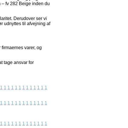
rn – fv 282 Beige inden du
aritet. Derudover ser vi
 udnyttes til afvejning af
 firmaernes varer, og
t tage ansvar for
1
1
1
1
1
1
1
1
1
1
1
1
1
1
1
1
1
1
1
1
1
1
1
1
1
1
1
1
1
1
1
1
1
1
1
1
1
1
1