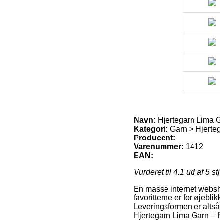
Navn:
Hjertegarn Lima G
Kategori:
Garn > Hjerteg
Producent:
Varenummer:
1412
EAN:
Vurderet til
4.1
ud af 5 st
En masse internet websho
favoritterne er for øjebl
Leveringsformen er altså 
Hjertegarn Lima Garn – f