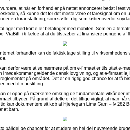
urdere, at når en forhandler på nettet annoncerer bedst i test va
beskeden, så kunne det for det meste være et faresignal om en
nder en foranstaltning, som støtter dig som køber overfor snyda
etalinger med kort eller betalinger med mobilen. Som en alterna
l ViaBill, i tilfælde af at du tilstræber at finansiere pengene af
internet forhandler kan de faktisk tage stilling til virksomhedens 
de.
n derfor være at se nærmere på om e-firmaet er tilsluttet e-mærk
 imødekommer gældende dansk lovgivning, og at e-firmaet lejli
glementet på området. Det er en rigtig god chance for at få bis
en med din bestilling.
an er oppe på mærkerne omkring de fundamentale vilkår der inf
irmaet tilbyder. På grund af dette er det tillige vigtigt, at man n
altid kan dokumentere sit køb af Hjertegarn Lima Garn – fv 282
r et barn.
acto pålidelige chancer for at studere en hel del nuværende brug