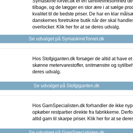
SymaskineTorvet.dk er en familievirksomhed der
tilbage, og de lægger en stor ære i at sælge pro
kvalitet til de bedste priser. De har en klar mål
danskernes foretrukne butik når der skal handle
overlocker. Klik her for at se deres udvalg.
Se udvalget på SymaskineTorvet.dk
Hos Stofgiganten.dk forsøger de altid at have et
skønne metervarestoffer, snitmønstre og sytilbehø
deres udvalg.
Se udvalget på Stofgiganten.dk
Hos GarnSpecialisten.dk forhandler de ikke ny
opkøber restpartier direkte fra fabrikkerne. Derf
altid garn til skarpe priser. Klik her for at se der
Se udvalget på GarnSpecialisten.dk