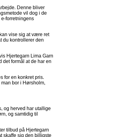
 arbejde. Denne bliver
ngsmetode vil dog i de
d e-forretningens
an vise sig at være ret
t du kontrollerer den
vis Hjertegarn Lima Garn
 det formål at de har en
 for en konkret pris.
om man bor i Hørsholm,
, og herved har utallige
rn, og samtidig til
ter tilbud på Hjertegarn
 skaffe sig den billigste