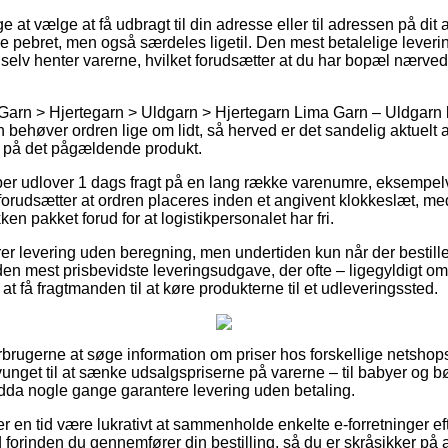
at vælge at få udbragt til din adresse eller til adressen på dit
pebret, men også særdeles ligetil. Den mest betalelige leveri
u selv henter varerne, hvilket forudsætter at du har bopæl nærve
Garn > Hjertegarn > Uldgarn > Hjertegarn Lima Garn – Uldgarn k
 behøver ordren lige om lidt, så herved er det sandelig aktuelt a
o på det pågældende produkt.
ber udlover 1 dags fragt på en lang række varenumre, eksempel
orudsætter at ordren placeres inden et angivent klokkeslæt, med
ken pakket forud for at logistikpersonalet har fri.
r levering uden beregning, men undertiden kun når der bestilles
 den mest prisbevidste leveringsudgave, der ofte – ligegyldigt 
r at få fragtmanden til at køre produkterne til et udleveringssted.
orbrugerne at søge information om priser hos forskellige netshops
tvunget til at sænke udsalgspriserne på varerne – til babyer og bø
dda nogle gange garantere levering uden betaling.
ver en tid være lukrativt at sammenholde enkelte e-forretninger ef
orinden du gennemfører din bestilling, så du er skråsikker på at