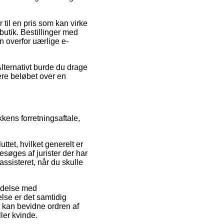
til en pris som kan virke
utik. Bestillinger med
n overfor uærlige e-
lternativt burde du drage
ere beløbet over en
kens forretningsaftale,
tet, hvilket generelt er
esøges af jurister der har
ssisteret, når du skulle
indelse med
else er det samtidig
 kan bevidne ordren af
ler kvinde.