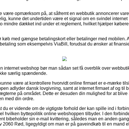
e være opmærksom på, at såfremt en webbutik annoncerer varer 
ig, kunne det undertiden være et signal om en svindel internet b
sto mindre dækket ind under et reglement, hvilket hjælper købere
for køb med gængse betalingskort eller betalinger med mobilen. A
fbetaling som eksempelvis ViaBill, forudsat du ønsker at finansi
en internet webshop bør man sådan set få overblik over webbutik
 ikke særlig spændende.
ne være at kontrollere hvorvidt online firmaet er e-mærke tilslut
en adlyder dansk lovgivning, samt at internet firmaet af og til b
ægterne på området. Dette er desuden din mulighed for at blive a
en med din ordre.
 at du er vidende om de vigtigste forhold der kan spille ind i forb
el hvilken byttepolitik online webshoppen tilbyder. I den forbind
nt bibeholder sin e-mail kvittering, således man en anden gang
v 2060 Rød, ligegyldigt om man er på gaveindkøb til en mand el