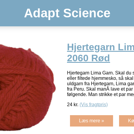
Adapt Science
Hjertegarn Lim
2060 Rød
Hjertegarn Lima Garn. Skal du st
eller filtede hjemmesko, så ska
uldgarn fra Hjertegarn, Lima g
fra Peru. Skal manÂ lave et par
følgende. Man strikke et par me
24
kr.
(Vis fragtpris)
Læs mere »
Kø