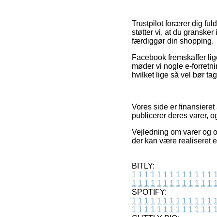
Trustpilot forærer dig fu
støtter vi, at du granske
færdiggør din shopping.
Facebook fremskaffer lig
møder vi nogle e-forretn
hvilket lige så vel bør ta
Vores side er finansiere
publicerer deres varer, o
Vejledning om varer og on
der kan være realiseret e
BITLY:
1
1
1
1
1
1
1
1
1
1
1
1
1
1
1
1
1
1
1
1
1
1
1
1
1
1
SPOTIFY:
1
1
1
1
1
1
1
1
1
1
1
1
1
1
1
1
1
1
1
1
1
1
1
1
1
1