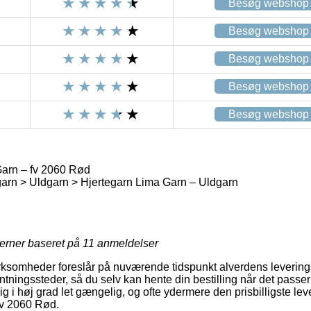
Besøg webshop
Besøg webshop
Besøg webshop
Besøg webshop
Besøg webshop
arn – fv 2060 Rød
arn > Uldgarn > Hjertegarn Lima Garn – Uldgarn
jerner baseret på
11
anmeldelser
irksomheder foreslår på nuværende tidspunkt alverdens levering
ntningssteder, så du selv kan hente din bestilling når det passer
g i høj grad let gængelig, og ofte ydermere den prisbilligste le
fv 2060 Rød.