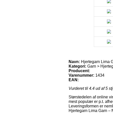
Navn:
Hjertegarn Lima G
Kategori:
Garn > Hjerteg
Producent:
Varenummer:
1434
EAN:
Vurderet til
4.4
ud af 5 st
Størstedelen af online v
mest populær er p.t. afhe
Leveringsformen er nemli
Hjertegarn Lima Garn – 