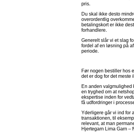
pris.
Du skal ikke desto mindr
overordentlig overkommel
betalingskort er ikke de
forhandlere.
Generelt slår vi et slag 
fordel af en løsning på a
periode.
Før nogen bestiller hos 
det er dog for det meste
En anden valgmulighed kun
en tryghed om at netshopp
ekspertise inden for vedt
få udfordringer i process
Yderligere går vi ind for
transaktionen, til eksemp
relevant, at man permane
Hjertegarn Lima Garn – f