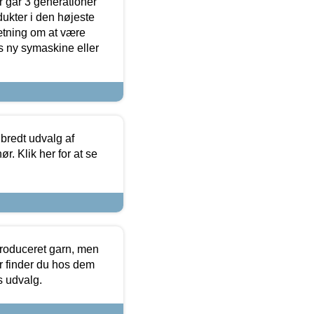
 går 3 generationer
dukter i den højeste
sætning om at være
s ny symaskine eller
 bredt udvalg af
r. Klik her for at se
produceret garn, men
or finder du hos dem
es udvalg.