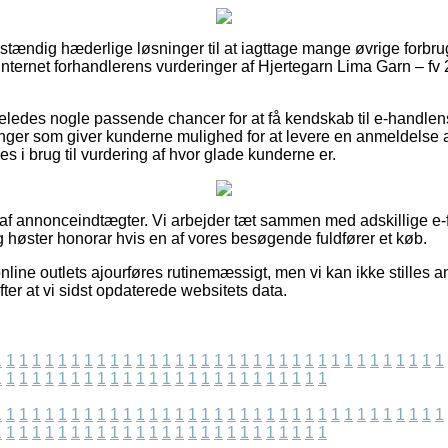
ldstændig hæderlige løsninger til at iagttage mange øvrige forbru
r internet forhandlerens vurderinger af Hjertegarn Lima Garn – fv
eledes nogle passende chancer for at få kendskab til e-handle
inger som giver kunderne mulighed for at levere en anmeldelse 
ges i brug til vurdering af hvor glade kunderne er.
t af annonceindtægter. Vi arbejder tæt sammen med adskillige e-
g høster honorar hvis en af vores besøgende fuldfører et køb.
line outlets ajourføres rutinemæssigt, men vi kan ikke stilles an
fter at vi sidst opdaterede websitets data.
1
1
1
1
1
1
1
1
1
1
1
1
1
1
1
1
1
1
1
1
1
1
1
1
1
1
1
1
1
1
1
1
1
1
1
1
1
1
1
1
1
1
1
1
1
1
1
1
1
1
1
1
1
1
1
1
1
1
1
1
1
1
1
1
1
1
1
1
1
1
1
1
1
1
1
1
1
1
1
1
1
1
1
1
1
1
1
1
1
1
1
1
1
1
1
1
1
1
1
1
1
1
1
1
1
1
1
1
1
1
1
1
1
1
1
1
1
1
1
1
1
1