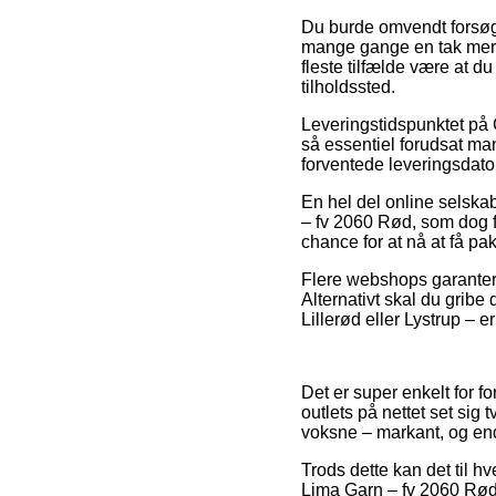
Du burde omvendt forsøge 
mange gange en tak mere 
fleste tilfælde være at d
tilholdssted.
Leveringstidspunktet på 
så essentiel forudsat man
forventede leveringsdat
En hel del online selska
– fv 2060 Rød, som dog f
chance for at nå at få pak
Flere webshops garantere
Alternativt skal du gribe
Lillerød eller Lystrup – e
Det er super enkelt for f
outlets på nettet set sig 
voksne – markant, og en
Trods dette kan det til h
Lima Garn – fv 2060 Rød f