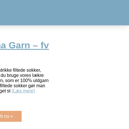
a Garn – fv
rikke filtede sokker,
l du bruge vores lækre
arn, som er 100% uldgarn
 filtede sokker gør man
get st
(Læs mere)
b nu »