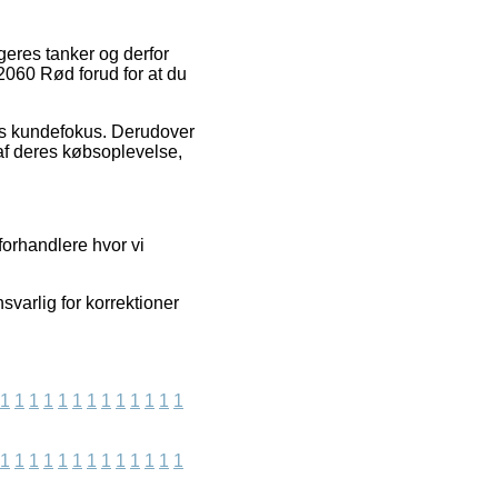
geres tanker og derfor
 2060 Rød forud for at du
ns kundefokus. Derudover
af deres købsoplevelse,
forhandlere hvor vi
svarlig for korrektioner
1
1
1
1
1
1
1
1
1
1
1
1
1
1
1
1
1
1
1
1
1
1
1
1
1
1